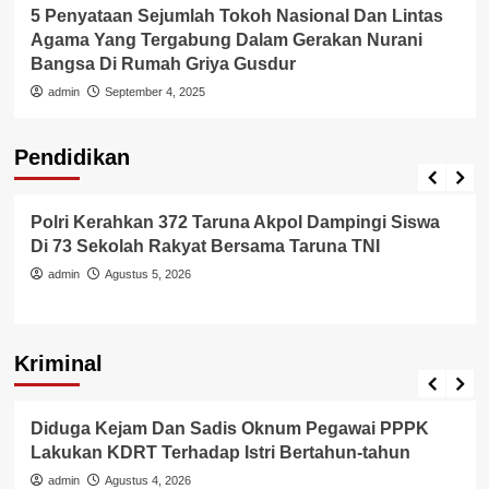
Kemacetan
5 Penyataan Sejumlah Tokoh Nasional Dan Lintas
Melanda
Agama Yang Tergabung Dalam Gerakan Nurani
Bangsa Di Rumah Griya Gusdur
admin
September 4, 2025
Pendidikan
Pendidikan
Polri Kerahkan 372 Taruna Akpol Dampingi Siswa
Di 73 Sekolah Rakyat Bersama Taruna TNI
admin
Agustus 5, 2026
Kriminal
Berita Polisi
Hukum
Kriminal
Tangerang Raya
Diduga Kejam Dan Sadis Oknum Pegawai PPPK
Lakukan KDRT Terhadap Istri Bertahun-tahun
admin
Agustus 4, 2026