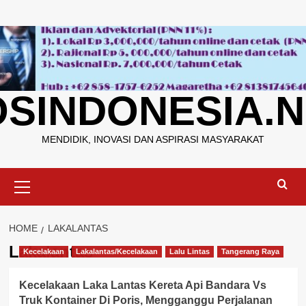
Skip
to
content
OSINDONESIA.N
MENDIDIK, INOVASI DAN ASPIRASI MASYARAKAT
Primary
Menu
HOME
LAKALANTAS
Lakalantas
Kecelakaan
Lakalantas/Kecelakaan
Lalu Lintas
Tangerang Raya
Kecelakaan Laka Lantas Kereta Api Bandara Vs
Truk Kontainer Di Poris, Mengganggu Perjalanan