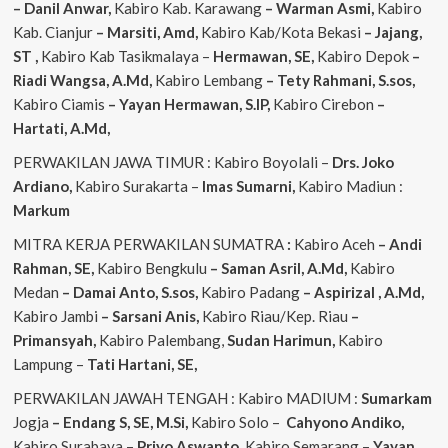
– Danil Anwar,
Kabiro Kab. Karawang
– Warman Asmi,
Kabiro
Kab. Cianjur
– Marsiti, Amd,
Kabiro Kab/Kota Bekasi
– Jajang,
ST
,
Kabiro Kab Tasikmalaya –
Hermawan, SE,
Kabiro Depok
–
Riadi Wangsa, A.Md,
Kabiro Lembang
– Tety Rahmani, S.sos,
Kabiro Ciamis
– Yayan Hermawan, S.IP,
Kabiro Cirebon
–
Hartati, A.Md,
PERWAKILAN JAWA TIMUR : Kabiro Boyolali –
Drs. Joko
Ardiano,
Kabiro Surakarta –
Imas
Sumarni,
Kabiro Madiun :
Markum
MITRA KERJA PERWAKILAN SUMATRA
:
Kabiro Aceh
– Andi
Rahman, SE,
Kabiro Bengkulu
– Saman Asril, A.Md,
Kabiro
Medan
– Damai Anto, S.sos,
Kabiro Padang
– Aspirizal , A.Md,
Kabiro Jambi
– Sarsani Anis,
Kabiro Riau/Kep. Riau
–
Primansyah,
Kabiro Palembang,
Sudan
Harimun,
Kabiro
Lampung –
Tati Hartani, SE,
PERWAKILAN JAWAH TENGAH : Kabiro MADIUM :
Sumarkam
Jogja
– Endang S, SE, M.Si,
Kabiro Solo –
Cahyono
Andiko,
Kabiro Surabaya –
Priyo
Aswanto,
Kabiro Semarang –
Yayan