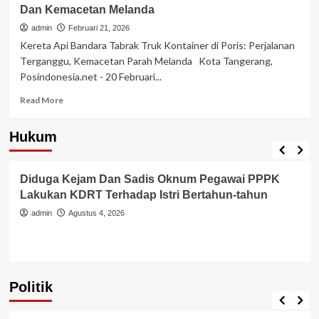
Dan Kemacetan Melanda
admin
Februari 21, 2026
Kereta Api Bandara Tabrak Truk Kontainer di Poris: Perjalanan
Terganggu, Kemacetan Parah Melanda Kota Tangerang,
Posindonesia.net - 20 Februari...
Read
Read More
more
about
Hukum
Kecelakaan
Berita Polisi
Hukum
Kriminal
Tangerang Raya
Laka
Lantas
Diduga Kejam Dan Sadis Oknum Pegawai PPPK
Kereta
Api
Lakukan KDRT Terhadap Istri Bertahun-tahun
Bandara
admin
Agustus 4, 2026
Vs
Truk
Kontainer
Di
Poris,
Politik
Mengganggu
Politik
Perjalanan
Dan