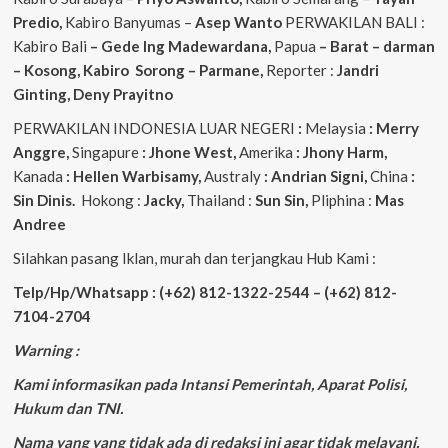
Predio,
Kabiro Banyumas –
Asep
Wanto
PERWAKILAN BALI :
Kabiro Bali
– Gede
Ing
Madewardana,
Papua
– Barat – darman
– Kosong, Kabiro Sorong – Parmane,
Reporter :
Jandri
Ginting, Deny Prayitno
PERWAKILAN INDONESIA LUAR NEGERI
:
Melaysia
: Merry
Anggre,
Singapure
: Jhone West,
Amerika
: Jhony Harm,
Kanada
: Hellen Warbisamy,
Australy
: Andrian
Signi,
China
:
Sin Dinis.
Hokong :
Jacky,
Thailand :
Sun Sin,
Pliphina :
Mas
Andree
Silahkan pasang Iklan, murah dan terjangkau Hub Kami :
Telp/Hp/Whatsapp : (+62) 812-1322-2544 – (+62) 812-
7104-2704
Warning :
Kami informasikan pada Intansi Pemerintah, Aparat Polisi,
Hukum dan TNI.
Nama yang yang tidak ada di redaksi ini agar tidak melayani.