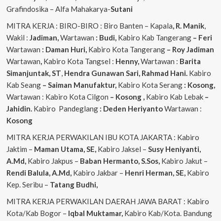
Grafindosika – Alfa Mahakarya-
Sutani
MITRA KERJA : BIRO-BIRO : Biro Banten – Kapala
, R. Manik
,
Wakil :
Jadiman,
Wartawan
: Budi,
Kabiro Kab Tangerang
–
Feri
Wartawan
: Daman Huri,
Kabiro Kota Tangerang
– Roy Jadiman
Wartawan
,
Kabiro Kota Tangsel :
Henny,
Wartawan :
Barita
Simanjuntak, ST
,
Hendra
Gunawan Sari, Rahmad Hani.
Kabiro
Kab Seang
–
Saiman Manufaktur,
Kabiro Kota Serang
: Kosong,
Wartawan : Kabiro Kota Cilgon
–
Kosong
,
Kabiro Kab Lebak
–
Jahidin.
Kabiro Pandeglang
: Deden Heriyanto
Wartawan :
Kosong
MITRA KERJA PERWAKILAN IBU KOTA JAKARTA : Kabiro
Jaktim –
Maman Utama, SE,
Kabiro Jaksel –
Susy Heniyanti,
A.Md,
Kabiro Jakpus –
Baban Hermanto, S.Sos,
Kabiro Jakut –
Rendi
Balula, A.Md,
Kabiro Jakbar –
Henri Herman, SE,
Kabiro
Kep. Seribu –
Tatang Budhi,
MITRA KERJA PERWAKILAN DAERAH JAWA BARAT : Kabiro
Kota/Kab Bogor –
Iqbal
Muktamar,
Kabiro Kab/Kota. Bandung