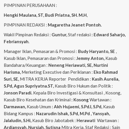
PIMPINAN PERUSAHAAN :
Hengki Maulana, ST, Budi Priatna, SH. M.H
,
PIMPINAN REDAKSI :
Magaretha Jeanet Pontoh.
Wakil Pimpinan Redaksi :
Guntur,
Staf redaksi
: Edward Saharjo,
Febriansyah
.
Manager Iklan, Pemasaran & Promosi :
Budy Haryanto, SE
,
Kasub Iklan, Pemasaran dan Promosi :
Jemmy Anton,
Kasub
Bandahara/Keuangan :
Neneng
Heriawati, SE, Nurtini
Harisma,
Merketing Executive dan Periklanan :
Eko
Rahmad
Suri, SE,
MITRA KERJA Reporter Pendidikan :
Kasih Aurelia,
S.Pd, Agus
Supriyatna.ST,
Kasub Biro Hukum dan Politik :
Jonson Paradi.
Kepala Biro Investigasi & Konsultasi , Kosong,
Kasub Biro Kesehatan dan Kriminal
: Kosong
Wartawan
:
Darmawan,
Kasub Umum
: Akh Hujaemi, S.Pd.I, S.Pd,
Kasub
Bidang Kampus :
Nazarudin
Ishak, S.Pd, M.Pd , Yansyah,
Jalaludin, S.Hi,
Kasub Biro Jabotabek :
Herawati
Wartawan :
Ardiansyah, Nursiah, Sutisna
Mitra Kerja, Staf Redaksi : Sain