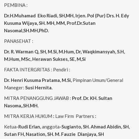
PEMBINA :
Dr.H.Muhamad
Eko
Riadi, SH,MH, Irjen. Pol (Pur) Drs. H. Edy
Kusuma Wijaya, SH. MH, MM, Prof.Dr.Sutan
Nasomal,SH.MH,PhD.
PANASEHAT :
Dr. R. Warman Q, SH, M.Si, M.Hum, Dr, Waqkimansyah, S.H,
M.Hum, MSc, Herawan Sukses, SE, M,Si
FAKTA INTERGRITAS : Pendiri :
Dr. Henri Kusuma
Pratama, M.Si,
Pimpinan Umum/General
Maneger:
Susi Hernita.
MITRA PENANGGUNG JAWAB :
Prof. Dr. KH. Sultan
Nasoma,.SH.MH.
MITRA KERJA HUKUM
:
Law Firm Partners
:
Ketua
-Rudi Erlan,
anggota
-Sugianto, SH. Ahmad Abidin, SH,
Sutan FH, Nasation, SH. M. Fauzie Dianjaya, SH