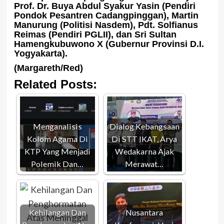
Prof. Dr. Buya Abdul Syakur Yasin (Pendiri
Pondok Pesantren Cadangpinggan), Martin
Manurung (Politisi Nasdem), Pdt. Solfianus
Reimas (Pendiri PGLII), dan Sri Sultan
Hamengkubuwono X (Gubernur Provinsi D.I.
Yogyakarta).
(Margareth/Red)
Related Posts:
Menganalisis
Dialog Kebangsaan
Kolom Agama Di
Di STT IKAT, Arya
KTP Yang Menjadi
Wedakarna Ajak
Polemik Dan…
Merawat…
Kehilangan Dan
Nusantara