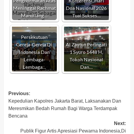
Penghormatan Atas
Konferensi, Hari
Meninggal Rachmat
Doa Nasional 2026
Manullang…
Tuai Sukses…
Persekutuan
Gereja-Gereja Di
Al Zaytun Peringati
Indonesia Dan
1 Syuro 1448 H,
Lembaga-
Tokoh Nasional
Lembaga…
Dan…
Post
Previous:
Kepedulian Kapolres Jakarta Barat, Laksanakan Dan
navigation
Meresmikan Bedah Rumah Bagi Warga Terdampak
Bencana
Next:
Publik Figur Artis Apresiasi Pewarna Indonesia,Di