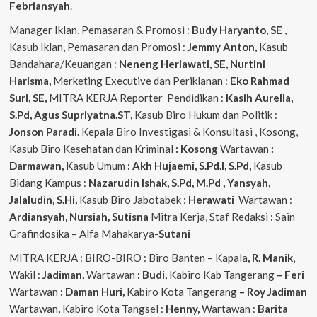
Febriansyah
.
Manager Iklan, Pemasaran & Promosi :
Budy Haryanto, SE
,
Kasub Iklan, Pemasaran dan Promosi :
Jemmy Anton,
Kasub
Bandahara/Keuangan :
Neneng
Heriawati, SE, Nurtini
Harisma,
Merketing Executive dan Periklanan :
Eko
Rahmad
Suri, SE,
MITRA KERJA Reporter Pendidikan :
Kasih Aurelia,
S.Pd, Agus
Supriyatna.ST,
Kasub Biro Hukum dan Politik :
Jonson Paradi.
Kepala Biro Investigasi & Konsultasi , Kosong,
Kasub Biro Kesehatan dan Kriminal
: Kosong
Wartawan
:
Darmawan,
Kasub Umum
: Akh Hujaemi, S.Pd.I, S.Pd,
Kasub
Bidang Kampus :
Nazarudin
Ishak, S.Pd, M.Pd , Yansyah,
Jalaludin, S.Hi,
Kasub Biro Jabotabek :
Herawati
Wartawan :
Ardiansyah, Nursiah, Sutisna
Mitra Kerja, Staf Redaksi : Sain
Grafindosika – Alfa Mahakarya-
Sutani
MITRA KERJA : BIRO-BIRO : Biro Banten – Kapala
, R. Manik
,
Wakil :
Jadiman,
Wartawan
: Budi,
Kabiro Kab Tangerang
–
Feri
Wartawan
: Daman Huri,
Kabiro Kota Tangerang
– Roy Jadiman
Wartawan
,
Kabiro Kota Tangsel :
Henny,
Wartawan :
Barita