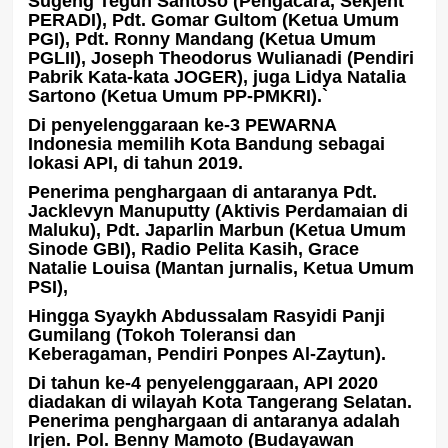
Sugeng Teguh Santoso (Pengacara, Sekjent
PERADI), Pdt. Gomar Gultom (Ketua Umum
PGI), Pdt. Ronny Mandang (Ketua Umum
PGLII), Joseph Theodorus Wulianadi (Pendiri
Pabrik Kata-kata JOGER), juga Lidya Natalia
Sartono (Ketua Umum PP-PMKRI).`
Di penyelenggaraan ke-3 PEWARNA
Indonesia memilih Kota Bandung sebagai
lokasi API, di tahun 2019.
Penerima penghargaan di antaranya Pdt.
Jacklevyn Manuputty (Aktivis Perdamaian di
Maluku), Pdt. Japarlin Marbun (Ketua Umum
Sinode GBI), Radio Pelita Kasih, Grace
Natalie Louisa (Mantan jurnalis, Ketua Umum
PSI),
Hingga Syaykh Abdussalam Rasyidi Panji
Gumilang (Tokoh Toleransi dan
Keberagaman, Pendiri Ponpes Al-Zaytun).
Di tahun ke-4 penyelenggaraan, API 2020
diadakan di wilayah Kota Tangerang Selatan.
Penerima penghargaan di antaranya adalah
Irjen. Pol. Benny Mamoto (Budayawan