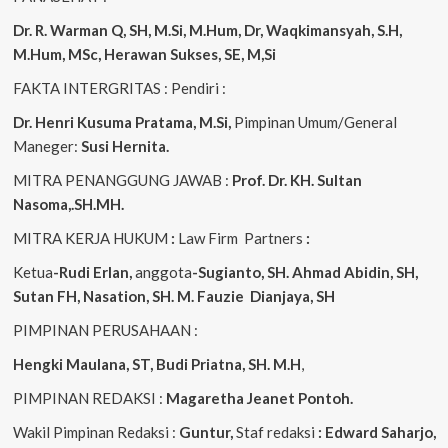
Dr. R. Warman Q, SH, M.Si, M.Hum, Dr, Waqkimansyah, S.H,
M.Hum, MSc, Herawan Sukses, SE, M,Si
FAKTA INTERGRITAS : Pendiri :
Dr. Henri Kusuma
Pratama, M.Si,
Pimpinan Umum/General
Maneger:
Susi Hernita.
MITRA PENANGGUNG JAWAB :
Prof. Dr. KH. Sultan
Nasoma,.SH.MH.
MITRA KERJA HUKUM
:
Law Firm Partners
:
Ketua
-Rudi Erlan,
anggota
-Sugianto, SH. Ahmad Abidin, SH,
Sutan FH, Nasation, SH. M. Fauzie Dianjaya, SH
PIMPINAN PERUSAHAAN :
Hengki Maulana, ST, Budi Priatna, SH. M.H
,
PIMPINAN REDAKSI :
Magaretha Jeanet Pontoh.
Wakil Pimpinan Redaksi :
Guntur,
Staf redaksi
: Edward Saharjo,