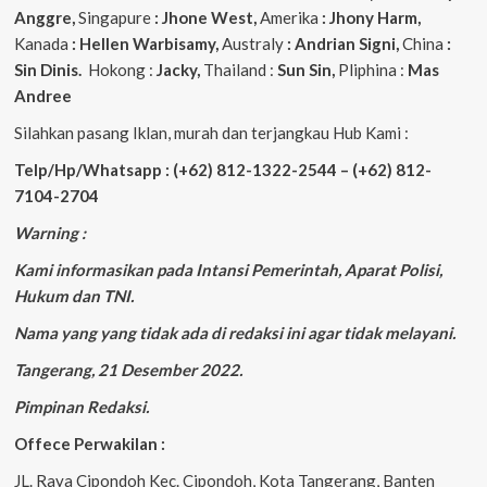
Anggre,
Singapure
: Jhone West,
Amerika
: Jhony Harm,
Kanada
: Hellen Warbisamy,
Australy
: Andrian
Signi,
China
:
Sin Dinis.
Hokong :
Jacky,
Thailand :
Sun Sin,
Pliphina :
Mas
Andree
Silahkan pasang Iklan, murah dan terjangkau Hub Kami :
Telp/Hp/Whatsapp : (+62) 812-1322-2544 – (+62) 812-
7104-2704
Warning :
Kami informasikan pada Intansi Pemerintah, Aparat Polisi,
Hukum dan TNI.
Nama yang yang tidak ada di redaksi ini agar tidak melayani.
Tangerang, 21 Desember 2022.
Pimpinan Redaksi.
Offece Perwakilan :
JL. Raya Cipondoh Kec. Cipondoh, Kota Tangerang, Banten