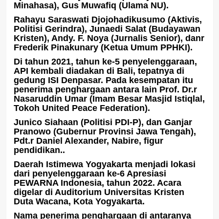
Minahasa), Gus Muwafiq (Ulama NU).
Rahayu Saraswati Djojohadikusumo (Aktivis,
Politisi Gerindra), Junaedi Salat (Budayawan
Kristen), Andy. F. Noya (Jurnalis Senior), danr
Frederik Pinakunary (Ketua Umum PPHKI).
Di tahun 2021, tahun ke-5 penyelenggaraan,
API kembali diadakan di Bali, tepatnya di
gedung ISI Denpasar. Pada kesempatan itu
penerima penghargaan antara lain Prof. Dr.r
Nasaruddin Umar (Imam Besar Masjid Istiqlal,
Tokoh United Peace Federation).
Junico Siahaan (Politisi PDI-P), dan Ganjar
Pranowo (Gubernur Provinsi Jawa Tengah),
Pdt.r Daniel Alexander, Nabire, figur
pendidikan..
Daerah Istimewa Yogyakarta menjadi lokasi
dari penyelenggaraan ke-6 Apresiasi
PEWARNA Indonesia, tahun 2022. Acara
digelar di Auditorium Universitas Kristen
Duta Wacana, Kota Yogyakarta.
Nama penerima penghargaan di antaranya