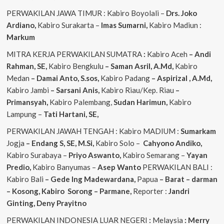
PERWAKILAN JAWA TIMUR : Kabiro Boyolali –
Drs. Joko
Ardiano,
Kabiro Surakarta –
Imas
Sumarni,
Kabiro Madiun :
Markum
MITRA KERJA PERWAKILAN SUMATRA
:
Kabiro Aceh
– Andi
Rahman, SE,
Kabiro Bengkulu
– Saman Asril, A.Md,
Kabiro
Medan
– Damai Anto, S.sos,
Kabiro Padang
– Aspirizal , A.Md,
Kabiro Jambi
– Sarsani Anis,
Kabiro Riau/Kep. Riau
–
Primansyah,
Kabiro Palembang,
Sudan
Harimun,
Kabiro
Lampung –
Tati Hartani, SE,
PERWAKILAN JAWAH TENGAH : Kabiro MADIUM :
Sumarkam
Jogja
– Endang S, SE, M.Si,
Kabiro Solo –
Cahyono
Andiko,
Kabiro Surabaya –
Priyo
Aswanto,
Kabiro Semarang –
Yayan
Predio,
Kabiro Banyumas –
Asep
Wanto
PERWAKILAN BALI :
Kabiro Bali
– Gede
Ing
Madewardana,
Papua
– Barat – darman
– Kosong, Kabiro Sorong – Parmane,
Reporter :
Jandri
Ginting, Deny Prayitno
PERWAKILAN INDONESIA LUAR NEGERI
:
Melaysia
: Merry