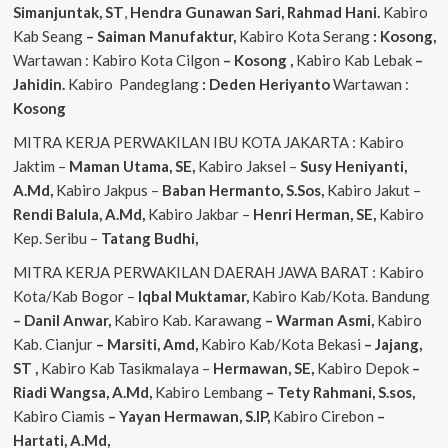
Simanjuntak, ST
,
Hendra
Gunawan Sari, Rahmad Hani.
Kabiro
Kab Seang
–
Saiman Manufaktur,
Kabiro Kota Serang
: Kosong,
Wartawan : Kabiro Kota Cilgon
–
Kosong
,
Kabiro Kab Lebak
–
Jahidin.
Kabiro Pandeglang
: Deden Heriyanto
Wartawan :
Kosong
MITRA KERJA PERWAKILAN IBU KOTA JAKARTA : Kabiro
Jaktim –
Maman Utama, SE,
Kabiro Jaksel –
Susy Heniyanti,
A.Md,
Kabiro Jakpus –
Baban Hermanto, S.Sos,
Kabiro Jakut –
Rendi
Balula, A.Md,
Kabiro Jakbar –
Henri Herman, SE,
Kabiro
Kep. Seribu –
Tatang Budhi,
MITRA KERJA PERWAKILAN DAERAH JAWA BARAT : Kabiro
Kota/Kab Bogor –
Iqbal
Muktamar,
Kabiro Kab/Kota. Bandung
– Danil Anwar,
Kabiro Kab. Karawang
– Warman Asmi,
Kabiro
Kab. Cianjur
– Marsiti, Amd,
Kabiro Kab/Kota Bekasi
– Jajang,
ST
,
Kabiro Kab Tasikmalaya –
Hermawan, SE,
Kabiro Depok
–
Riadi Wangsa, A.Md,
Kabiro Lembang
– Tety Rahmani, S.sos,
Kabiro Ciamis
– Yayan Hermawan, S.IP,
Kabiro Cirebon
–
Hartati, A.Md,