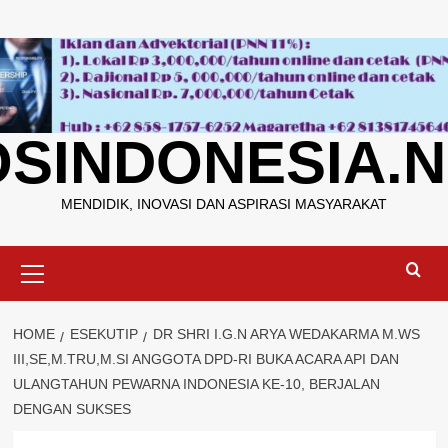
Skip
to
content
OSINDONESIA.N
MENDIDIK, INOVASI DAN ASPIRASI MASYARAKAT
Primary
Menu
HOME
ESEKUTIP
DR SHRI I.G.N ARYA WEDAKARMA M.WS
III,SE,M.TRU,M.SI ANGGOTA DPD-RI BUKA ACARA API DAN
ULANGTAHUN PEWARNA INDONESIA KE-10, BERJALAN
DENGAN SUKSES