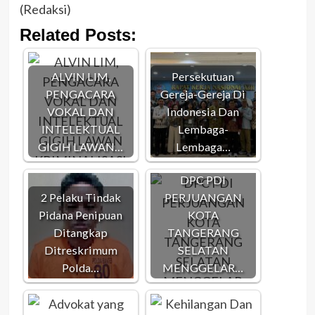
(Redaksi)
Related Posts:
ALVIN LIM,
Persekutuan
PENGACARA
Gereja-Gereja Di
VOKAL DAN
Indonesia Dan
INTELEKTUAL
Lembaga-
GIGIH LAWAN…
Lembaga…
DPC PDI
2 Pelaku Tindak
PERJUANGAN
Pidana Penipuan
KOTA
Ditangkap
TANGERANG
Ditreskrimum
SELATAN
Polda…
MENGGELAR…