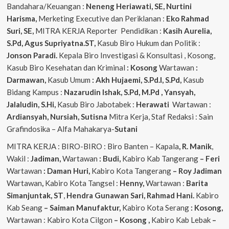
Bandahara/Keuangan :
Neneng
Heriawati, SE, Nurtini
Harisma,
Merketing Executive dan Periklanan :
Eko
Rahmad
Suri, SE,
MITRA KERJA Reporter Pendidikan :
Kasih Aurelia,
S.Pd, Agus
Supriyatna.ST,
Kasub Biro Hukum dan Politik :
Jonson Paradi.
Kepala Biro Investigasi & Konsultasi , Kosong,
Kasub Biro Kesehatan dan Kriminal
: Kosong
Wartawan
:
Darmawan,
Kasub Umum
: Akh Hujaemi, S.Pd.I, S.Pd,
Kasub
Bidang Kampus :
Nazarudin
Ishak, S.Pd, M.Pd , Yansyah,
Jalaludin, S.Hi,
Kasub Biro Jabotabek :
Herawati
Wartawan :
Ardiansyah, Nursiah, Sutisna
Mitra Kerja, Staf Redaksi : Sain
Grafindosika – Alfa Mahakarya-
Sutani
MITRA KERJA : BIRO-BIRO : Biro Banten – Kapala
, R. Manik
,
Wakil :
Jadiman,
Wartawan
: Budi,
Kabiro Kab Tangerang
–
Feri
Wartawan
: Daman Huri,
Kabiro Kota Tangerang
– Roy Jadiman
Wartawan
,
Kabiro Kota Tangsel :
Henny,
Wartawan :
Barita
Simanjuntak, ST
,
Hendra
Gunawan Sari, Rahmad Hani.
Kabiro
Kab Seang
–
Saiman Manufaktur,
Kabiro Kota Serang
: Kosong,
Wartawan : Kabiro Kota Cilgon
–
Kosong
,
Kabiro Kab Lebak
–