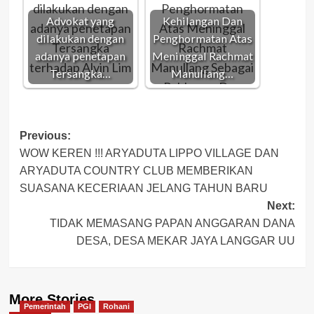
Advokat yang
Kehilangan Dan
dilakukan dengan
Penghormatan Atas
adanya penetapan
Meninggal Rachmat
Tersangka…
Manullang…
Post
Previous:
WOW KEREN !!! ARYADUTA LIPPO VILLAGE DAN
navigation
ARYADUTA COUNTRY CLUB MEMBERIKAN
SUASANA KECERIAAN JELANG TAHUN BARU
Next:
TIDAK MEMASANG PAPAN ANGGARAN DANA
DESA, DESA MEKAR JAYA LANGGAR UU
More Stories
Pemerintah
PGI
Rohani