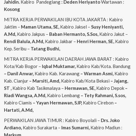
Jahidin.
Kabiro Pandeglang
: Deden Heriyanto
Wartawan :
Kosong
MITRA KERJA PERWAKILAN IBU KOTA JAKARTA : Kabiro
Jaktim –
Maman Utama, SE,
Kabiro Jaksel –
Susy Heniyanti,
A.Md,
Kabiro Jakpus –
Baban Hermanto, S.Sos,
Kabiro Jakut –
Rendi
Balula, A.Md,
Kabiro Jakbar –
Henri Herman, SE,
Kabiro
Kep. Seribu –
Tatang Budhi,
MITRA KERJA PERWAKILAN DAERAH JAWA BARAT : Kabiro
Kota/Kab Bogor –
Iqbal
Muktamar,
Kabiro Kab/Kota. Bandung
– Danil Anwar,
Kabiro Kab. Karawang
– Warman Asmi,
Kabiro
Kab. Cianjur
– Marsiti, Amd,
Kabiro Kab/Kota Bekasi
– Jajang,
ST
,
Kabiro Kab Tasikmalaya –
Hermawan, SE,
Kabiro Depok
–
Riadi Wangsa, A.Md,
Kabiro Lembang
– Tety Rahmani, S.sos,
Kabiro Ciamis
– Yayan Hermawan, S.IP,
Kabiro Cirebon
–
Hartati, A.Md,
PERWAKILAN JAWA TIMUR : Kabiro Boyolali –
Drs. Joko
Ardiano,
Kabiro Surakarta –
Imas
Sumarni,
Kabiro Madiun :
Markum