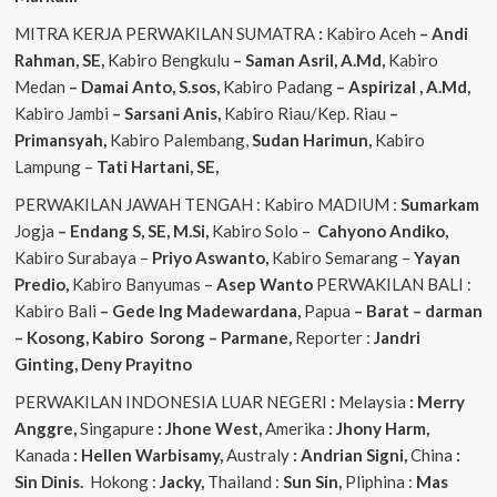
MITRA KERJA PERWAKILAN SUMATRA
:
Kabiro Aceh
– Andi
Rahman, SE,
Kabiro Bengkulu
– Saman Asril, A.Md,
Kabiro
Medan
– Damai Anto, S.sos,
Kabiro Padang
– Aspirizal , A.Md,
Kabiro Jambi
– Sarsani Anis,
Kabiro Riau/Kep. Riau
–
Primansyah,
Kabiro Palembang,
Sudan
Harimun,
Kabiro
Lampung –
Tati Hartani, SE,
PERWAKILAN JAWAH TENGAH : Kabiro MADIUM :
Sumarkam
Jogja
– Endang S, SE, M.Si,
Kabiro Solo –
Cahyono
Andiko,
Kabiro Surabaya –
Priyo
Aswanto,
Kabiro Semarang –
Yayan
Predio,
Kabiro Banyumas –
Asep
Wanto
PERWAKILAN BALI :
Kabiro Bali
– Gede
Ing
Madewardana,
Papua
– Barat – darman
– Kosong, Kabiro Sorong – Parmane,
Reporter :
Jandri
Ginting, Deny Prayitno
PERWAKILAN INDONESIA LUAR NEGERI
:
Melaysia
: Merry
Anggre,
Singapure
: Jhone West,
Amerika
: Jhony Harm,
Kanada
: Hellen Warbisamy,
Australy
: Andrian
Signi,
China
:
Sin Dinis.
Hokong :
Jacky,
Thailand :
Sun Sin,
Pliphina :
Mas