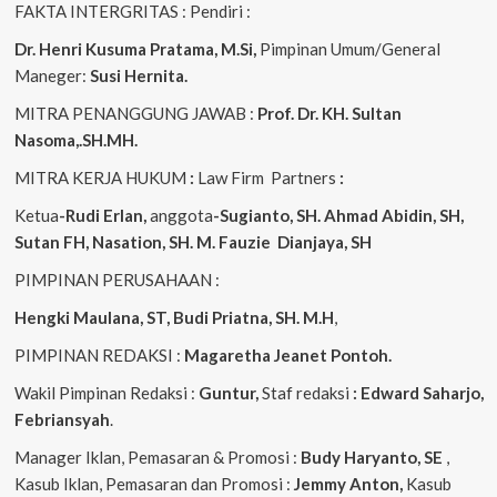
FAKTA INTERGRITAS : Pendiri :
Dr. Henri Kusuma
Pratama, M.Si,
Pimpinan Umum/General
Maneger:
Susi Hernita.
MITRA PENANGGUNG JAWAB :
Prof. Dr. KH. Sultan
Nasoma,.SH.MH.
MITRA KERJA HUKUM
:
Law Firm Partners
:
Ketua
-Rudi Erlan,
anggota
-Sugianto, SH. Ahmad Abidin, SH,
Sutan FH, Nasation, SH. M. Fauzie Dianjaya, SH
PIMPINAN PERUSAHAAN :
Hengki Maulana, ST, Budi Priatna, SH. M.H
,
PIMPINAN REDAKSI :
Magaretha Jeanet Pontoh.
Wakil Pimpinan Redaksi :
Guntur,
Staf redaksi
: Edward Saharjo,
Febriansyah
.
Manager Iklan, Pemasaran & Promosi :
Budy Haryanto, SE
,
Kasub Iklan, Pemasaran dan Promosi :
Jemmy Anton,
Kasub