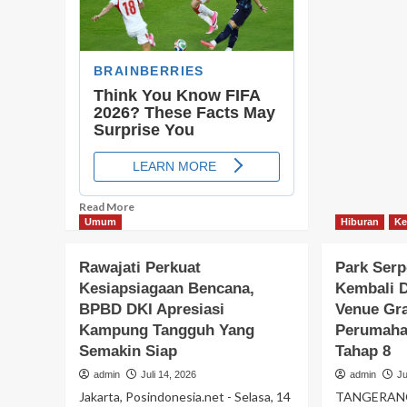
Put
Mel
Pe
DP
Ja
Bar
Da
Ba
Read
Read More
more
Umum
Hiburan
Ke
about
Gerak
Rawajati Perkuat
Park Ser
Cepat
Kesiapsiagaan Bencana,
Kembali D
BPBD
BPBD DKI Apresiasi
Venue Gr
Kota
Tangerang
Kampung Tangguh Yang
Perumaha
Tangani
Semakin Siap
Tahap 8
Kebakaran
admin
Juli 14, 2026
admin
Ju
Pabrik
Dupa
Jakarta, Posindonesia.net - Selasa, 14
TANGERANG