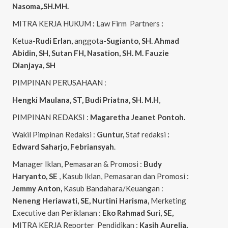
Nasoma,.SH.MH.
MITRA KERJA HUKUM
:
Law Firm Partners
:
Ketua
-Rudi Erlan,
anggota
-Sugianto, SH. Ahmad
Abidin, SH, Sutan FH, Nasation, SH. M. Fauzie
Dianjaya, SH
PIMPINAN PERUSAHAAN :
Hengki Maulana, ST, Budi Priatna, SH. M.H
,
PIMPINAN REDAKSI :
Magaretha Jeanet Pontoh.
Wakil Pimpinan Redaksi :
Guntur,
Staf redaksi
:
Edward Saharjo, Febriansyah
.
Manager Iklan, Pemasaran & Promosi :
Budy
Haryanto, SE
, Kasub Iklan, Pemasaran dan Promosi :
Jemmy Anton,
Kasub Bandahara/Keuangan :
Neneng
Heriawati, SE, Nurtini Harisma,
Merketing
Executive dan Periklanan :
Eko
Rahmad Suri, SE,
MITRA KERJA Reporter Pendidikan :
Kasih Aurelia,