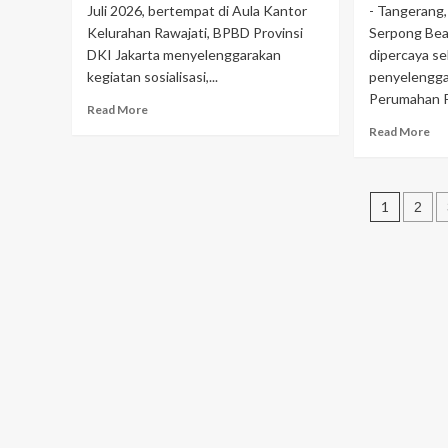
Di
Juli 2026, bertempat di Aula Kantor
- Tangerang,
Periuk
Kelurahan Rawajati, BPBD Provinsi
Serpong Bea
Jaya
DKI Jakarta menyelenggarakan
dipercaya se
kegiatan sosialisasi,...
penyelengga
Perumahan Pa
Read
Read More
more
Re
Read More
about
mo
Rawajati
ab
Perkuat
Pa
Pagin
Kesiapsiagaan
Se
1
2
Bencana,
Be
pos
BPBD
Cl
DKI
Ke
Apresiasi
Dip
Kampung
Me
Tangguh
Ve
Yang
Gr
Semakin
La
Siap
Pe
Pa
Se
Ta