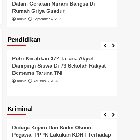
Dalam Gerakan Nurani Bangsa Di
Di In
Rumah Griya Gusdur
admi
admin
September 4, 2025
Pendidikan
Pendidikan
Pendid
Polri Kerahkan 372 Taruna Akpol
Polri
Dampingi Siswa Di 73 Sekolah Rakyat
Untu
Bersama Taruna TNI
Di Er
admin
Agustus 5, 2026
admi
Kriminal
Berita Polisi
Hukum
Kriminal
Tangerang Raya
Berita 
Diduga Kejam Dan Sadis Oknum
Gera
Pegawai PPPK Lakukan KDRT Terhadap
Resm