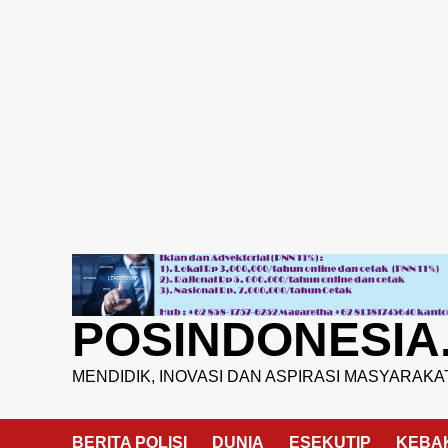
Skip
to
content
POSINDONESIA
MENDIDIK, INOVASI DAN ASPIRASI MASYARAKA
BERITA POLISI
DUNIA
ESEKUTIP
KEBA