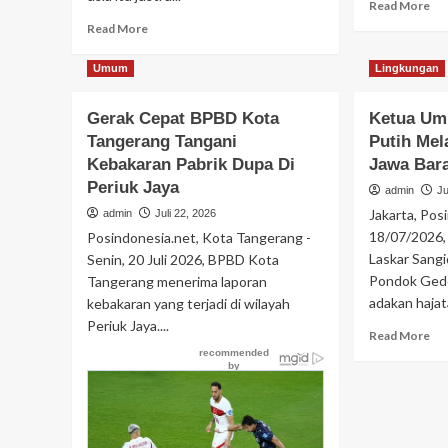
Re
Read More
mo
Read
Read More
ab
more
Du
about
Umum
Lingkungan
Pe
Delapan
Pr
Dekade
Gerak Cepat BPBD Kota
Ketua Um
RI
Kepemimpinan
Pr
Tangerang Tangani
Pandji
Putih Mel
Se
Gumilang,Dari
Kebakaran Pabrik Dupa Di
Jawa Bar
Wa
Ma’had
Periuk Jaya
admin
Ju
“L
Al-
Ire
Jakarta, Pos
admin
Juli 22, 2026
Zaytun
Pe
Menuju
18/07/2026,
Posindonesia.net, Kota Tangerang -
De
500
Laskar Sangi
Senin, 20 Juli 2026, BPBD Kota
Pe
Titik
Pondok Gede
Tangerang menerima laporan
Ma
Pendidikan
adakan hajata
kebakaran yang terjadi di wilayah
Untuk
Periuk Jaya....
Indonesia
Re
Read More
mo
ab
Ke
Um
Las
Sa