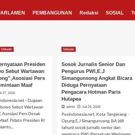
PARLAMEN
PEMBANGUNAN
Redaksi
SOSIAL
T
Berita Polisi
Hukum
Umum
Umum
Viral Aniaya Seorang Caddy Di Modern
ernyataan Presiden
Sosok Jurnalis Senior Dan
Golf, Pelaku Dibekuk Polisi Di Bandar
wo Sebut Wartawan
Pengurus PWI,E.J
Lampung
eng”,Asosiasi Pers
Simangunsong Angkat Bicara
admin
Juni 27, 2026
rmintaan Maaf
Diduga Pernyataan
Pengacara Hotman Paris
li 27, 2026
Hutapea
indonesia.net - Dugaan
rabowo Sebut Wartawan
admin
Juli 24, 2026
Pemerintah
Politik
Tangerang Raya
', Asosiasi Pers Desak
Posindonesia.net, Kota Tangerang -
aaf. Pidato Presiden RI
Opung E.J Simangunsong, BA (68
Menelusuri Kiprah Sachrudin Wali Kota
anto...
tahun) sosok jurnalis senior dan
Tangerang 2025-2030
pengurus PWI (Persatuan Wartawan