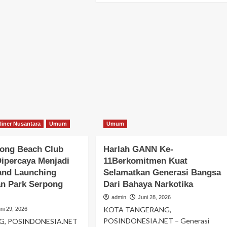
meninggal di tempat.
about
ih
Agung
admin
Juni 11, 2025
antik
Ozos
ngurus
Pendiri
D
Genius
wa
Per
at
“Lahir
n
Bukan
nten
Hanya
Untuk
Memperbaiki
Mobil,
Tetapi
liner Nusantara
Umum
Umum
Juga
Untuk
pong Beach Club
Harlah GANN Ke-
Mengembalikan
ipercaya Menjadi
11Berkomitmen Kuat
Kepercayaan
Konsumen
and Launching
Selamatkan Generasi Bangsa
n Park Serpong
Dari Bahaya Narkotika
admin
Juni 28, 2026
KOTA TANGERANG,
ni 29, 2026
POSINDONESIA.NET – Generasi
, POSINDONESIA.NET