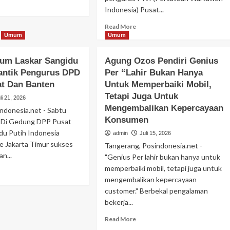
ad
admin
Februari 20, 2025
Indonesia) Pusat...
re
out
Read
Read More
gaan
more
Umum
Umum
rnyataan
about
esiden
Sosok
um Laskar Sangidu
Agung Ozos Pendiri Genius
Jurnalis
abowo
Pendidikan
antik Pengurus DPD
Per “Lahir Bukan Hanya
Senior
but
at Dan Banten
Untuk Memperbaiki Mobil,
Dan
rtawan
Pengurus
DP3AP2KB Kota Tangerang Kolaborasi
Tetapi Juga Untuk
li 21, 2026
ondo
PWI,E.J
Lintas Komunitas Harmoni Gerakan
Mengembalikan Kepercayaan
ng”,Asosiasi
indonesia.net - Sabtu
Simangunsong
rs
Bersama,80 Guru SD Mengikuti
Konsumen
 Di Gedung DPP Pusat
Angkat
sak
du Putih Indonesia
Bicara
admin
Juli 31, 2026
admin
Juli 15, 2026
rmintaan
Diduga
 Jakarta Timur sukses
Tangerang, Posindonesia.net -
af
Pernyataan
n...
"Genius Per lahir bukan hanya untuk
Pengacara
memperbaiki mobil, tetapi juga untuk
ad
Hotman
mengembalikan kepercayaan
re
Paris
Kecelakaan
Kriminal
out
customer." Berbekal pengalaman
Hutapea
tua
bekerja...
Warga diduga di tabrak mobil sampah,
um
Read
Read More
kar
terjatuh di truk lalu di sengat kabil optic
more
ngidu