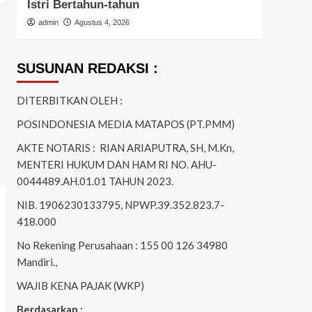
Istri Bertahun-tahun
Ring
admin
Agustus 4, 2026
admi
SUSUNAN REDAKSI :
DITERBITKAN OLEH :
POSINDONESIA MEDIA MATAPOS (PT.PMM)
AKTE NOTARIS : RIAN ARIAPUTRA, SH, M.Kn,
MENTERI HUKUM DAN HAM RI NO. AHU-
0044489.AH.01.01 TAHUN 2023.
NIB. 1906230133795, NPWP.39.352.823.7-
418.000
No Rekening Perusahaan : 155 00 126 34980
Mandiri.,
WAJIB KENA PAJAK (WKP)
Berdasarkan :