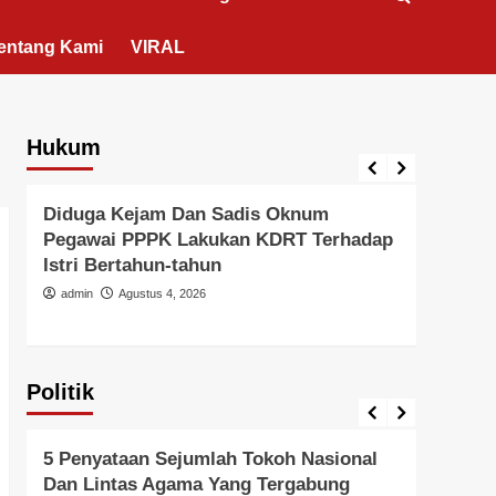
entang Kami
VIRAL
Hukum
Berita Polisi
Hukum
Kriminal
Tangerang Raya
Berita 
Diduga Kejam Dan Sadis Oknum
Didu
Pegawai PPPK Lakukan KDRT Terhadap
Duga
Istri Bertahun-tahun
Oleh
Hanya
admin
Agustus 4, 2026
admi
Politik
Politik
Pemer
5 Penyataan Sejumlah Tokoh Nasional
Pern
Dan Lintas Agama Yang Tergabung
Kead