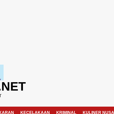
.NET
T
KARAN
KECELAKAAN
KRIMINAL
KULINER NUS