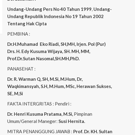
Undang-Undang Pers No 40 Tahun 1999
,
Undang-
Undang Republik Indonesia No 19 Tahun 2002
Tentang Hak Cipta
PEMBINA :
Dr.H.Muhamad
Eko
Riadi, SH,MH, Irjen. Pol (Pur)
Drs. H. Edy Kusuma Wijaya, SH. MH, MM,
Prof.Dr.Sutan Nasomal,SH.MH,PhD.
PANASEHAT :
Dr. R. Warman Q, SH, M.Si, M.Hum, Dr,
Waqkimansyah, S.H, M.Hum, MSc, Herawan Sukses,
SE, M,Si
FAKTA INTERGRITAS : Pendiri :
Dr. Henri Kusuma
Pratama, M.Si,
Pimpinan
Umum/General Maneger:
Susi Hernita.
MITRA PENANGGUNG JAWAB :
Prof. Dr. KH. Sultan