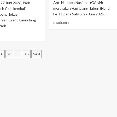
Anti Narkoba Nasional (GANN)
 27 Juni 2026, Park
merayakan Hari Ulang Tahun (Harlah)
ch Club kembali
ke-11 pada Sabtu, 27 Juni 2026....
bagai lokasi
raan Grand Launching
Read
Read More
rk...
more
about
ad
Harlah
re
GANN
out
Ke-
rk
11Berkomitmen
asi
rpong
…
3
4
15
Next
Kuat
ach
Selamatkan
ub
Generasi
mbali
Bangsa
ercaya
Dari
njadi
Bahaya
nue
Narkotika
and
unching
rumahan
rk
rpong
hap