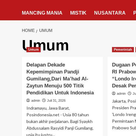
MANCING MANIA
MISTIK
NUSANTARA
HOME
UMUM
Umum
Umum
Pemerintah
Delapan Dekade
Dugaan P
Kepemimpinan Pandji
RI Prabo
Gumilang,Dari Ma’had Al-
“Londo Ir
Zaytun Menuju 500 Titik
Desak Pe
Pendidikan Untuk Indonesia
admin
Ju
Jakarta, Pos
admin
Juli 31, 2026
Presiden P
Indramayu, Jawa Barat,
'Londo Ireng
Posindonesia.net - Usia 80 tahun
Permintaan M
bukan akhir perjalanan. Bagi Syaykh
Prabowo Subi
Abdussalam Rasyidi Panji Gumilang,
usia itu justru...