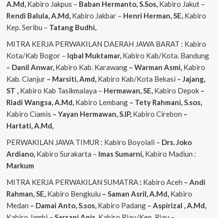
A.Md,
Kabiro Jakpus –
Baban Hermanto, S.Sos,
Kabiro Jakut –
Rendi
Balula, A.Md,
Kabiro Jakbar –
Henri Herman, SE,
Kabiro
Kep. Seribu –
Tatang Budhi,
MITRA KERJA PERWAKILAN DAERAH JAWA BARAT : Kabiro
Kota/Kab Bogor –
Iqbal
Muktamar,
Kabiro Kab/Kota. Bandung
– Danil Anwar,
Kabiro Kab. Karawang
– Warman Asmi,
Kabiro
Kab. Cianjur
– Marsiti, Amd,
Kabiro Kab/Kota Bekasi
– Jajang,
ST
,
Kabiro Kab Tasikmalaya –
Hermawan, SE,
Kabiro Depok
–
Riadi Wangsa, A.Md,
Kabiro Lembang
– Tety Rahmani, S.sos,
Kabiro Ciamis
– Yayan Hermawan, S.IP,
Kabiro Cirebon
–
Hartati, A.Md,
PERWAKILAN JAWA TIMUR : Kabiro Boyolali –
Drs. Joko
Ardiano,
Kabiro Surakarta –
Imas
Sumarni,
Kabiro Madiun :
Markum
MITRA KERJA PERWAKILAN SUMATRA
:
Kabiro Aceh
– Andi
Rahman, SE,
Kabiro Bengkulu
– Saman Asril, A.Md,
Kabiro
Medan
– Damai Anto, S.sos,
Kabiro Padang
– Aspirizal , A.Md,
Kabiro Jambi
– Sarsani Anis,
Kabiro Riau/Kep. Riau
–