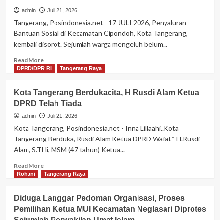
Dan
admin
Juli 21, 2026
Dorong
Tangerang, Posindonesia.net - 17 JULI 2026, Penyaluran
Beasiswa
Bantuan Sosial di Kecamatan Cipondoh, Kota Tangerang,
Untuk
kembali disorot. Sejumlah warga mengeluh belum...
Kuliah
Bagi
Read
Read More
Anak
more
DPRD/DPR RI
Tangerang Raya
Ketua
about
DPRD
Diduga
Kota Tangerang Berdukacita, H Rusdi Alam Ketua
Kota
Penyaluran
Tangerang
DPRD Telah Tiada
Bansos
Di
admin
Juli 21, 2026
Cipondoh
Kota Tangerang, Posindonesia.net - Inna Lillaahi..Kota
Disoroti,
Tangerang Berduka, Rusdi Alam Ketua DPRD Wafat* H.Rusdi
Aktifis
Alam, S.THi, MSM (47 tahun) Ketua...
Desak
Audit
Read
Read More
more
Rohani
Tangerang Raya
about
Kota
Diduga Langgar Pedoman Organisasi, Proses
Tangerang
Pemilihan Ketua MUI Kecamatan Neglasari Diprotes
Berdukacita,
Sejumlah Perwakilan Umat Islam