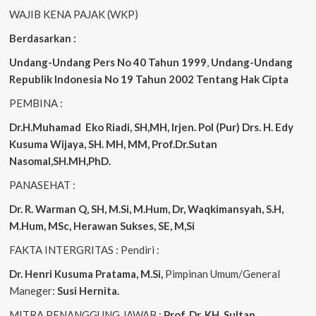
WAJIB KENA PAJAK (WKP)
Berdasarkan :
Undang-Undang Pers No 40 Tahun 1999
,
Undang-Undang
Republik Indonesia No 19 Tahun 2002 Tentang Hak Cipta
PEMBINA :
Dr.H.Muhamad
Eko
Riadi, SH,MH, Irjen. Pol (Pur) Drs. H. Edy
Kusuma Wijaya, SH. MH, MM, Prof.Dr.Sutan
Nasomal,SH.MH,PhD.
PANASEHAT :
Dr. R. Warman Q, SH, M.Si, M.Hum, Dr, Waqkimansyah, S.H,
M.Hum, MSc, Herawan Sukses, SE, M,Si
FAKTA INTERGRITAS : Pendiri :
Dr. Henri Kusuma
Pratama, M.Si,
Pimpinan Umum/General
Maneger:
Susi Hernita.
MITRA PENANGGUNG JAWAB :
Prof. Dr. KH. Sultan