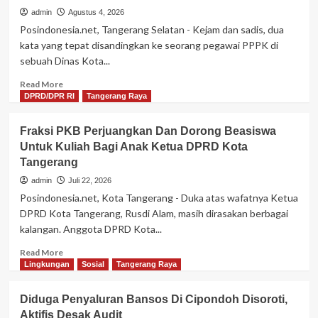
admin
Agustus 4, 2026
Posindonesia.net, Tangerang Selatan - Kejam dan sadis, dua
kata yang tepat disandingkan ke seorang pegawai PPPK di
sebuah Dinas Kota...
Read
Read More
more
DPRD/DPR RI
Tangerang Raya
about
Diduga
Fraksi PKB Perjuangkan Dan Dorong Beasiswa
Kejam
Untuk Kuliah Bagi Anak Ketua DPRD Kota
Dan
Tangerang
Sadis
Oknum
admin
Juli 22, 2026
Pegawai
Posindonesia.net, Kota Tangerang - Duka atas wafatnya Ketua
PPPK
DPRD Kota Tangerang, Rusdi Alam, masih dirasakan berbagai
Lakukan
kalangan. Anggota DPRD Kota...
KDRT
Terhadap
Read
Read More
Istri
more
Lingkungan
Sosial
Tangerang Raya
Bertahun-
about
tahun
Fraksi
Diduga Penyaluran Bansos Di Cipondoh Disoroti,
PKB
Aktifis Desak Audit
Perjuangkan