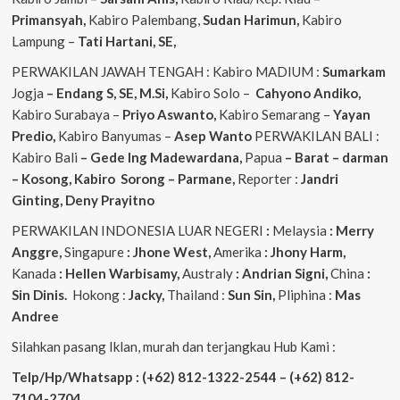
Primansyah,
Kabiro Palembang,
Sudan
Harimun,
Kabiro
Lampung –
Tati Hartani, SE,
PERWAKILAN JAWAH TENGAH : Kabiro MADIUM :
Sumarkam
Jogja
– Endang S, SE, M.Si,
Kabiro Solo –
Cahyono
Andiko,
Kabiro Surabaya –
Priyo
Aswanto,
Kabiro Semarang –
Yayan
Predio,
Kabiro Banyumas –
Asep
Wanto
PERWAKILAN BALI :
Kabiro Bali
– Gede
Ing
Madewardana,
Papua
– Barat – darman
– Kosong, Kabiro Sorong – Parmane,
Reporter :
Jandri
Ginting, Deny Prayitno
PERWAKILAN INDONESIA LUAR NEGERI
:
Melaysia
: Merry
Anggre,
Singapure
: Jhone West,
Amerika
: Jhony Harm,
Kanada
: Hellen Warbisamy,
Australy
: Andrian
Signi,
China
:
Sin Dinis.
Hokong :
Jacky,
Thailand :
Sun Sin,
Pliphina :
Mas
Andree
Silahkan pasang Iklan, murah dan terjangkau Hub Kami :
Telp/Hp/Whatsapp : (+62) 812-1322-2544 – (+62) 812-
7104-2704