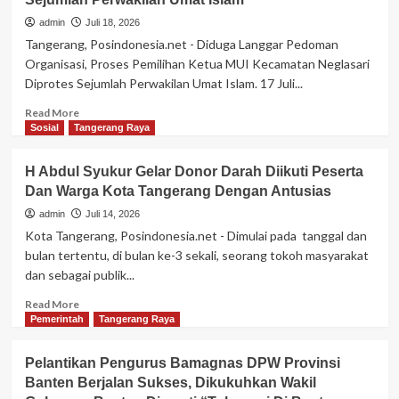
H
Rusdi
admin
Juli 18, 2026
Alam
Tangerang, Posindonesia.net - Diduga Langgar Pedoman
Ketua
Organisasi, Proses Pemilihan Ketua MUI Kecamatan Neglasari
DPRD
Diprotes Sejumlah Perwakilan Umat Islam. 17 Juli...
Telah
Tiada
Read
Read More
more
Sosial
Tangerang Raya
about
Diduga
H Abdul Syukur Gelar Donor Darah Diikuti Peserta
Langgar
Dan Warga Kota Tangerang Dengan Antusias
Pedoman
Organisasi,
admin
Juli 14, 2026
Proses
Kota Tangerang, Posindonesia.net - Dimulai pada tanggal dan
Pemilihan
bulan tertentu, di bulan ke-3 sekali, seorang tokoh masyarakat
Ketua
dan sebagai publik...
MUI
Kecamatan
Read
Read More
Neglasari
more
Pemerintah
Tangerang Raya
Diprotes
about
Sejumlah
H
Pelantikan Pengurus Bamagnas DPW Provinsi
Perwakilan
Abdul
Umat
Banten Berjalan Sukses, Dikukuhkan Wakil
Syukur
Islam