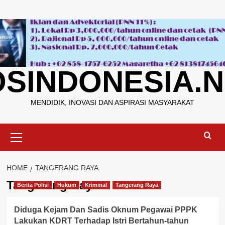
Skip
to
content
OSINDONESIA.N
MENDIDIK, INOVASI DAN ASPIRASI MASYARAKAT
Primary
Menu
HOME
TANGERANG RAYA
Tangerang Raya
Berita Polisi
Hukum
Kriminal
Tangerang Raya
Diduga Kejam Dan Sadis Oknum Pegawai PPPK
Lakukan KDRT Terhadap Istri Bertahun-tahun