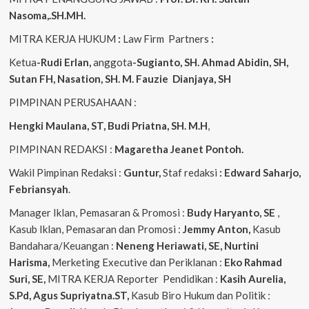
Nasoma,.SH.MH.
MITRA KERJA HUKUM
:
Law Firm Partners
:
Ketua
-Rudi Erlan,
anggota
-Sugianto, SH. Ahmad Abidin, SH,
Sutan FH, Nasation, SH. M. Fauzie Dianjaya, SH
PIMPINAN PERUSAHAAN :
Hengki Maulana, ST, Budi Priatna, SH. M.H
,
PIMPINAN REDAKSI :
Magaretha Jeanet Pontoh.
Wakil Pimpinan Redaksi :
Guntur,
Staf redaksi
: Edward Saharjo,
Febriansyah
.
Manager Iklan, Pemasaran & Promosi :
Budy Haryanto, SE
,
Kasub Iklan, Pemasaran dan Promosi :
Jemmy Anton,
Kasub
Bandahara/Keuangan :
Neneng
Heriawati, SE, Nurtini
Harisma,
Merketing Executive dan Periklanan :
Eko
Rahmad
Suri, SE,
MITRA KERJA Reporter Pendidikan :
Kasih Aurelia,
S.Pd, Agus
Supriyatna.ST,
Kasub Biro Hukum dan Politik :