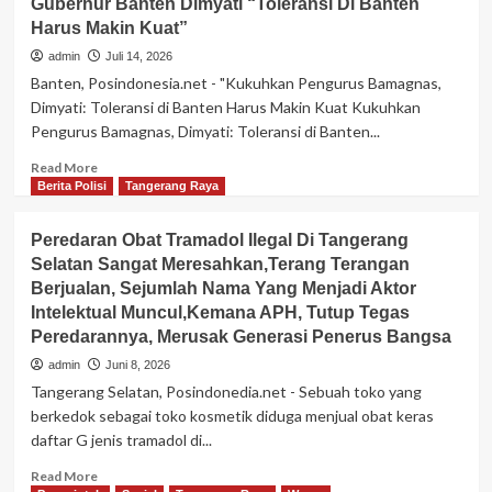
Gubernur Banten Dimyati “Toleransi Di Banten
Gelar
Donor
Harus Makin Kuat”
Darah
admin
Juli 14, 2026
Diikuti
Banten, Posindonesia.net - "Kukuhkan Pengurus Bamagnas,
Peserta
Dimyati: Toleransi di Banten Harus Makin Kuat Kukuhkan
Dan
Pengurus Bamagnas, Dimyati: Toleransi di Banten...
Warga
Kota
Read
Read More
Tangerang
more
Berita Polisi
Tangerang Raya
Dengan
about
Antusias
Pelantikan
Peredaran Obat Tramadol Ilegal Di Tangerang
Pengurus
Selatan Sangat Meresahkan,Terang Terangan
Bamagnas
Berjualan, Sejumlah Nama Yang Menjadi Aktor
DPW
Provinsi
Intelektual Muncul,Kemana APH, Tutup Tegas
Banten
Peredarannya, Merusak Generasi Penerus Bangsa
Berjalan
admin
Juni 8, 2026
Sukses,
Tangerang Selatan, Posindonedia.net - Sebuah toko yang
Dikukuhkan
berkedok sebagai toko kosmetik diduga menjual obat keras
Wakil
Gubernur
daftar G jenis tramadol di...
Banten
Read
Read More
Dimyati