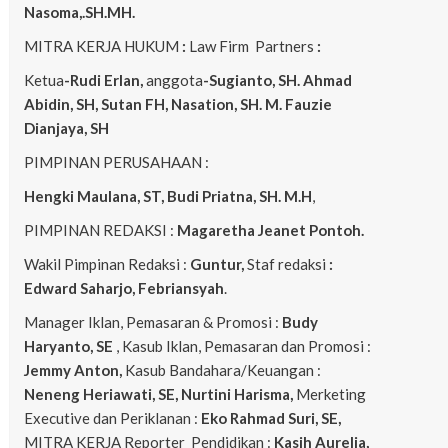
Nasoma,.SH.MH.
MITRA KERJA HUKUM
:
Law Firm Partners
:
Ketua
-Rudi Erlan,
anggota
-Sugianto, SH. Ahmad
Abidin, SH, Sutan FH, Nasation, SH. M. Fauzie
Dianjaya, SH
PIMPINAN PERUSAHAAN :
Hengki Maulana, ST, Budi Priatna, SH. M.H
,
PIMPINAN REDAKSI :
Magaretha Jeanet Pontoh.
Wakil Pimpinan Redaksi :
Guntur,
Staf redaksi
:
Edward Saharjo, Febriansyah
.
Manager Iklan, Pemasaran & Promosi :
Budy
Haryanto, SE
, Kasub Iklan, Pemasaran dan Promosi :
Jemmy Anton,
Kasub Bandahara/Keuangan :
Neneng
Heriawati, SE, Nurtini Harisma,
Merketing
Executive dan Periklanan :
Eko
Rahmad Suri, SE,
MITRA KERJA Reporter Pendidikan :
Kasih Aurelia,