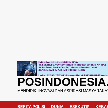
Skip
to
content
POSINDONESIA
MENDIDIK, INOVASI DAN ASPIRASI MASYARAKA
BERITA POLISI
DUNIA
ESEKUTIP
KEBA