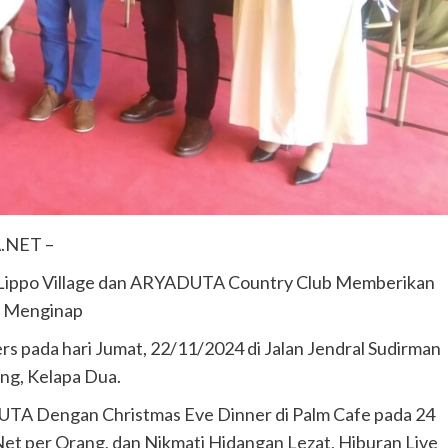
meninggal di tempat.
admin
Juni 11, 2025
.NET –
Lippo Village dan ARYADUTA Country Club Memberikan
g Menginap
 pada hari Jumat, 22/11/2024 di Jalan Jendral Sudirman
ang, Kelapa Dua.
TA Dengan Christmas Eve Dinner di Palm Cafe pada 24
 per Orang, dan Nikmati Hidangan Lezat, Hiburan Live