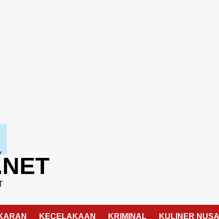
.NET
T
KARAN
KECELAKAAN
KRIMINAL
KULINER NUS