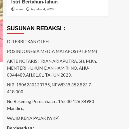
Istri Bertahun-tahun
Ring
admin
Agustus 4, 2026
admi
SUSUNAN REDAKSI :
DITERBITKAN OLEH :
POSINDONESIA MEDIA MATAPOS (PT.PMM)
AKTE NOTARIS : RIAN ARIAPUTRA, SH, M.Kn,
MENTERI HUKUM DAN HAM RI NO. AHU-
0044489.AH.01.01 TAHUN 2023.
NIB. 1906230133795, NPWP.39.352.823.7-
418.000
No Rekening Perusahaan : 155 00 126 34980
Mandiri.,
WAJIB KENA PAJAK (WKP)
Berdasarkan :