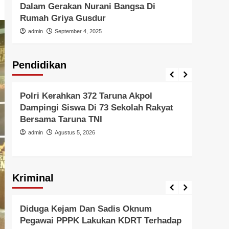
Dalam Gerakan Nurani Bangsa Di
Di In
Rumah Griya Gusdur
admi
admin
September 4, 2025
Pendidikan
Pendidikan
Pendid
Polri Kerahkan 372 Taruna Akpol
Polri
Dampingi Siswa Di 73 Sekolah Rakyat
Untu
Bersama Taruna TNI
Di Er
admin
Agustus 5, 2026
admi
Kriminal
Berita Polisi
Hukum
Kriminal
Tangerang Raya
Berita 
Diduga Kejam Dan Sadis Oknum
Gera
Pegawai PPPK Lakukan KDRT Terhadap
Resm