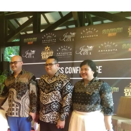
admin
Februari 20, 2025
Pendidikan
DP3AP2KB Kota Tangerang Kolaborasi
Lintas Komunitas Harmoni Gerakan
Bersama,80 Guru SD Mengikuti
admin
Juli 31, 2026
Kecelakaan
Kriminal
Warga diduga di tabrak mobil sampah,
terjatuh di truk lalu di sengat kabil optic