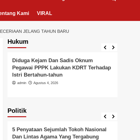
entang Kami
VIRAL
KECERIAAN JELANG TAHUN BARU
Hukum
Berita Polisi
Hukum
Kriminal
Tangerang Raya
Berita 
Diduga Kejam Dan Sadis Oknum
Didu
Pegawai PPPK Lakukan KDRT Terhadap
Duga
Istri Bertahun-tahun
Oleh
Hanya
admin
Agustus 4, 2026
admi
Politik
Politik
Pemer
5 Penyataan Sejumlah Tokoh Nasional
Pern
Dan Lintas Agama Yang Tergabung
Kead