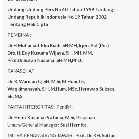
Undang-Undang Pers No 40 Tahun 1999
,
Undang-
Undang Republik Indonesia No 19 Tahun 2002
Tentang Hak Cipta
PEMBINA :
Dr.H.Muhamad
Eko
Riadi, SH,MH, Irjen. Pol (Pur)
Drs. H. Edy Kusuma Wijaya, SH. MH, MM,
Prof.Dr.Sutan Nasomal,SH.MH,PhD.
PANASEHAT :
Dr. R. Warman Q, SH, M.Si, M.Hum, Dr,
Waqkimansyah, S.H, M.Hum, MSc, Herawan Sukses,
SE, M,Si
FAKTA INTERGRITAS : Pendiri :
Dr. Henri Kusuma
Pratama, M.Si,
Pimpinan
Umum/General Maneger:
Susi Hernita.
MITRA PENANGGUNG JAWAB :
Prof. Dr. KH. Sultan