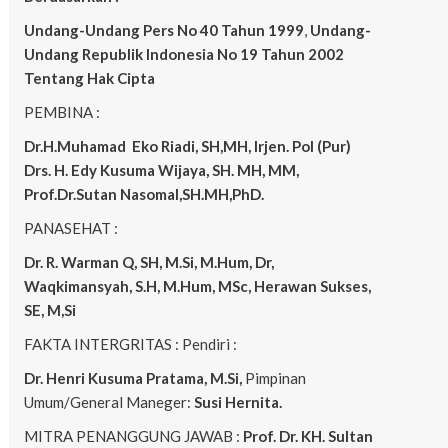
Undang-Undang Pers No 40 Tahun 1999
,
Undang-
Undang Republik Indonesia No 19 Tahun 2002
Tentang Hak Cipta
PEMBINA :
Dr.H.Muhamad
Eko
Riadi, SH,MH, Irjen. Pol (Pur)
Drs. H. Edy Kusuma Wijaya, SH. MH, MM,
Prof.Dr.Sutan Nasomal,SH.MH,PhD.
PANASEHAT :
Dr. R. Warman Q, SH, M.Si, M.Hum, Dr,
Waqkimansyah, S.H, M.Hum, MSc, Herawan Sukses,
SE, M,Si
FAKTA INTERGRITAS : Pendiri :
Dr. Henri Kusuma
Pratama, M.Si,
Pimpinan
Umum/General Maneger:
Susi Hernita.
MITRA PENANGGUNG JAWAB :
Prof. Dr. KH. Sultan