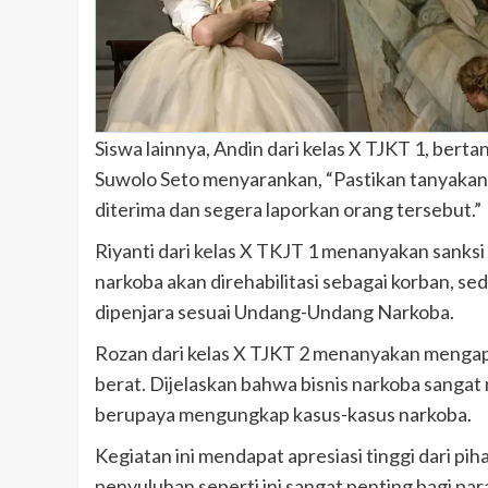
Siswa lainnya, Andin dari kelas X TJKT 1, ber
Suwolo Seto menyarankan, “Pastikan tanyakan b
diterima dan segera laporkan orang tersebut.”
Riyanti dari kelas X TKJT 1 menanyakan sank
narkoba akan direhabilitasi sebagai korban, se
dipenjara sesuai Undang-Undang Narkoba.
Rozan dari kelas X TJKT 2 menanyakan menga
berat. Dijelaskan bahwa bisnis narkoba sanga
berupaya mengungkap kasus-kasus narkoba.
Kegiatan ini mendapat apresiasi tinggi dari pi
penyuluhan seperti ini sangat penting bagi pa