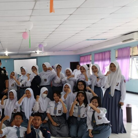
Dalam Gerakan Nurani Bangsa Di
Rumah Griya Gusdur
admin
September 4, 2025
Pendidikan
aborasi
Polri Kerahkan 372 Taruna Akpol
akan
Dampingi Siswa Di 73 Sekolah Rakyat
Bersama Taruna TNI
admin
Agustus 5, 2026
Berita Polisi
Hukum
Kriminal
Tangerang Raya
sampah,
Diduga Kejam Dan Sadis Oknum
abil optic
Pegawai PPPK Lakukan KDRT Terhadap