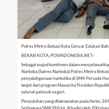
meninggal di tempat.
admin
Juni 11, 2025
Polres Metro Bekasi Kota Gencar Edukasi Baha
BEKASI KOTA, POSINDONESIA.NET-
Sebagai wujud komitmen dalam menyelamatkan 
Narkoba (Satres Narkoba) Polres Metro Bekas
penyalahgunaan narkotika di SMK Persada Hus
lanjut dari program Nawacita Presiden Republ
seluruh pelosok negeri.
Penyuluhan yang dilaksanakan pada Senin, 24 F
Serbaguna SMK PHI ini, di hadiri oleh 200 siswa