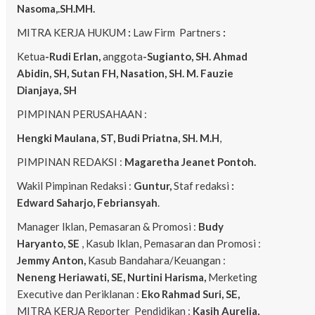
Nasoma,.SH.MH.
MITRA KERJA HUKUM
:
Law Firm Partners
:
Ketua
-Rudi Erlan,
anggota
-Sugianto, SH. Ahmad
Abidin, SH, Sutan FH, Nasation, SH. M. Fauzie
Dianjaya, SH
PIMPINAN PERUSAHAAN :
Hengki Maulana, ST, Budi Priatna, SH. M.H
,
PIMPINAN REDAKSI :
Magaretha Jeanet Pontoh.
Wakil Pimpinan Redaksi :
Guntur,
Staf redaksi
:
Edward Saharjo, Febriansyah
.
Manager Iklan, Pemasaran & Promosi :
Budy
Haryanto, SE
, Kasub Iklan, Pemasaran dan Promosi :
Jemmy Anton,
Kasub Bandahara/Keuangan :
Neneng
Heriawati, SE, Nurtini Harisma,
Merketing
Executive dan Periklanan :
Eko
Rahmad Suri, SE,
MITRA KERJA Reporter Pendidikan :
Kasih Aurelia,