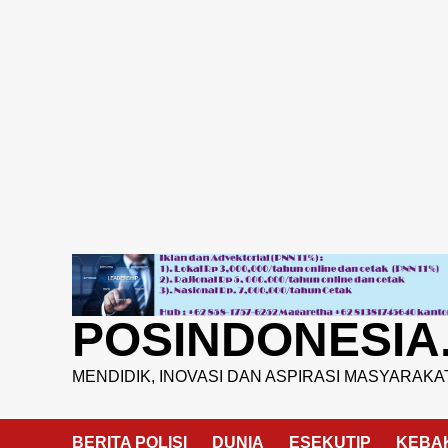
Skip
to
content
POSINDONESIA
MENDIDIK, INOVASI DAN ASPIRASI MASYARAKA
BERITA POLISI
DUNIA
ESEKUTIP
KEBA