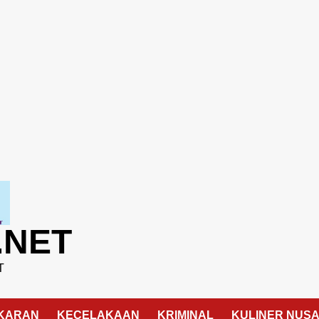
.NET
T
KARAN
KECELAKAAN
KRIMINAL
KULINER NUS