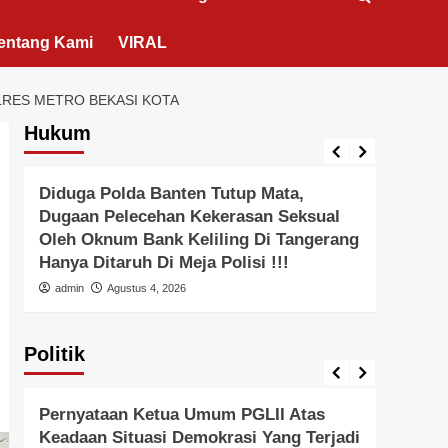
entang Kami
VIRAL
LRES METRO BEKASI KOTA
Hukum
Berita Polisi
Hukum
Lingkungan
Berita 
Diduga Polda Banten Tutup Mata,
Pols
Dugaan Pelecehan Kekerasan Seksual
Pals
Oleh Oknum Bank Keliling Di Tangerang
Peral
Hanya Ditaruh Di Meja Polisi !!!
admi
admin
Agustus 4, 2026
Politik
Pemerintah
Politik
Pemer
Pernyataan Ketua Umum PGLII Atas
Peny
Keadaan Situasi Demokrasi Yang Terjadi
Unive