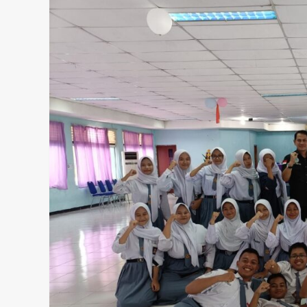
admin
Februari 20, 2025
Pendidikan
DP3AP2KB Kota Tangerang Kol
Lintas Komunitas Harmoni Ger
Bersama,80 Guru SD Mengikuti
admin
Juli 31, 2026
Kecelakaan
Kriminal
Warga diduga di tabrak mobil 
terjatuh di truk lalu di sengat k