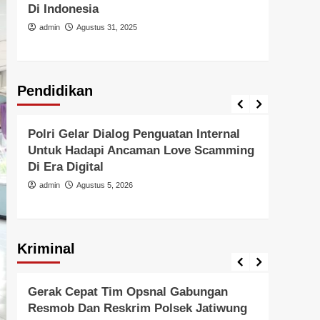
Di Indonesia
Atma
Situ
admin
Agustus 31, 2025
admi
Pendidikan
Pendidikan
Pendid
Polri Gelar Dialog Penguatan Internal
Polr
Untuk Hadapi Ancaman Love Scamming
Ajak
Di Era Digital
Tanah
Perl
admin
Agustus 5, 2026
admi
Kriminal
Berita Polisi
Kriminal
Berita 
Gerak Cepat Tim Opsnal Gabungan
Cega
Resmob Dan Reskrim Polsek Jatiwung
Metr