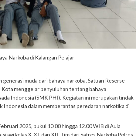
Istri Bertahun-tahun
admin
Agustus 4, 2026
ya Narkoba di Kalangan Pelajar
generasi muda dari bahaya narkoba, Satuan Reserse
i Kota menggelar penyuluhan tentang bahaya
ada Indonesia (SMK PHI). Kegiatan ini merupakan tindak
ik Indonesia dalam memberantas peredaran narkotika di
ebruari 2025, pukul 10.00 hingga 12.00 WIB di Aula
-siswi kelas X, XI, dan XII. Tim dari Satres Narkoba Polres