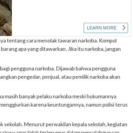
tanya tentang cara menolak tawaran narkoba. Kompol
arang apa yang ditawarkan. Jika itu narkoba, jangan
si bagi pengguna narkoba. Dijawab bahwa pengguna
dangkan pengedar, penjual, atau pemilik narkoba akan
pa masih banyak pelaku narkoba meski hukumannya
t menggiurkan karena keuntungannya, namun polisi terus
hak sekolah. Menurut perwakilan kepala sekolah, kegiatan
ra siswa agar tidak terjerumus dalam penyalahgunaan