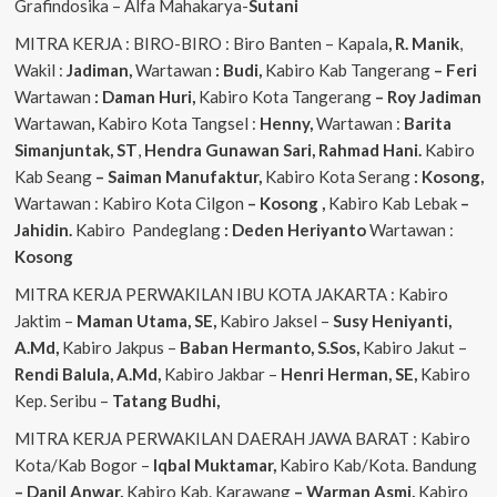
Grafindosika – Alfa Mahakarya-
Sutani
MITRA KERJA : BIRO-BIRO : Biro Banten – Kapala
, R. Manik
,
Wakil :
Jadiman,
Wartawan
: Budi,
Kabiro Kab Tangerang
–
Feri
Wartawan
: Daman Huri,
Kabiro Kota Tangerang
– Roy Jadiman
Wartawan
,
Kabiro Kota Tangsel :
Henny,
Wartawan :
Barita
Simanjuntak, ST
,
Hendra
Gunawan Sari, Rahmad Hani.
Kabiro
Kab Seang
–
Saiman Manufaktur,
Kabiro Kota Serang
: Kosong,
Wartawan : Kabiro Kota Cilgon
–
Kosong
,
Kabiro Kab Lebak
–
Jahidin.
Kabiro Pandeglang
: Deden Heriyanto
Wartawan :
Kosong
MITRA KERJA PERWAKILAN IBU KOTA JAKARTA : Kabiro
Jaktim –
Maman Utama, SE,
Kabiro Jaksel –
Susy Heniyanti,
A.Md,
Kabiro Jakpus –
Baban Hermanto, S.Sos,
Kabiro Jakut –
Rendi
Balula, A.Md,
Kabiro Jakbar –
Henri Herman, SE,
Kabiro
Kep. Seribu –
Tatang Budhi,
MITRA KERJA PERWAKILAN DAERAH JAWA BARAT : Kabiro
Kota/Kab Bogor –
Iqbal
Muktamar,
Kabiro Kab/Kota. Bandung
– Danil Anwar,
Kabiro Kab. Karawang
– Warman Asmi,
Kabiro