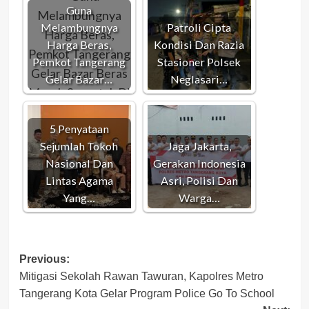
Guna
Melambungnya
Patroli Cipta
Harga Beras,
Kondisi Dan Razia
Pemkot Tangerang
Stasioner Polsek
Gelar Bazar…
Neglasari…
5 Penyataan
Sejumlah Tokoh
Jaga Jakarta,
Nasional Dan
Gerakan Indonesia
Lintas Agama
Asri, Polisi Dan
Yang…
Warga…
Post
Previous:
Mitigasi Sekolah Rawan Tawuran, Kapolres Metro
navigation
Tangerang Kota Gelar Program Police Go To School