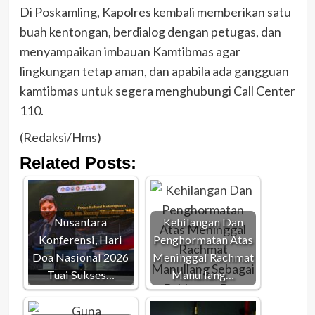
Di Poskamling, Kapolres kembali memberikan satu
buah kentongan, berdialog dengan petugas, dan
menyampaikan imbauan Kamtibmas agar
lingkungan tetap aman, dan apabila ada gangguan
kamtibmas untuk segera menghubungi Call Center
110.
(Redaksi/Hms)
Related Posts:
Nusantara
Kehilangan Dan
Konferensi, Hari
Penghormatan Atas
Doa Nasional 2026
Meninggal Rachmat
Tuai Sukses…
Manullang…