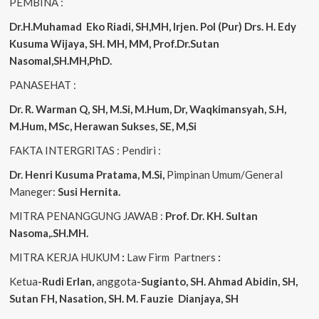
PEMBINA :
Dr.H.Muhamad
Eko
Riadi, SH,MH, Irjen. Pol (Pur) Drs. H. Edy
Kusuma Wijaya, SH. MH, MM, Prof.Dr.Sutan
Nasomal,SH.MH,PhD.
PANASEHAT :
Dr. R. Warman Q, SH, M.Si, M.Hum, Dr, Waqkimansyah, S.H,
M.Hum, MSc, Herawan Sukses, SE, M,Si
FAKTA INTERGRITAS : Pendiri :
Dr. Henri Kusuma
Pratama, M.Si,
Pimpinan Umum/General
Maneger:
Susi Hernita.
MITRA PENANGGUNG JAWAB :
Prof. Dr. KH. Sultan
Nasoma,.SH.MH.
MITRA KERJA HUKUM
:
Law Firm Partners
:
Ketua
-Rudi Erlan,
anggota
-Sugianto, SH. Ahmad Abidin, SH,
Sutan FH, Nasation, SH. M. Fauzie Dianjaya, SH