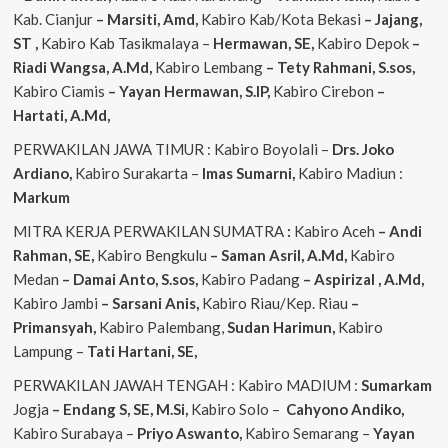
Kab. Cianjur
– Marsiti, Amd,
Kabiro Kab/Kota Bekasi
– Jajang,
ST
,
Kabiro Kab Tasikmalaya –
Hermawan, SE,
Kabiro Depok
–
Riadi Wangsa, A.Md,
Kabiro Lembang
– Tety Rahmani, S.sos,
Kabiro Ciamis
– Yayan Hermawan, S.IP,
Kabiro Cirebon
–
Hartati, A.Md,
PERWAKILAN JAWA TIMUR : Kabiro Boyolali –
Drs. Joko
Ardiano,
Kabiro Surakarta –
Imas
Sumarni,
Kabiro Madiun :
Markum
MITRA KERJA PERWAKILAN SUMATRA
:
Kabiro Aceh
– Andi
Rahman, SE,
Kabiro Bengkulu
– Saman Asril, A.Md,
Kabiro
Medan
– Damai Anto, S.sos,
Kabiro Padang
– Aspirizal , A.Md,
Kabiro Jambi
– Sarsani Anis,
Kabiro Riau/Kep. Riau
–
Primansyah,
Kabiro Palembang,
Sudan
Harimun,
Kabiro
Lampung –
Tati Hartani, SE,
PERWAKILAN JAWAH TENGAH : Kabiro MADIUM :
Sumarkam
Jogja
– Endang S, SE, M.Si,
Kabiro Solo –
Cahyono
Andiko,
Kabiro Surabaya –
Priyo
Aswanto,
Kabiro Semarang –
Yayan