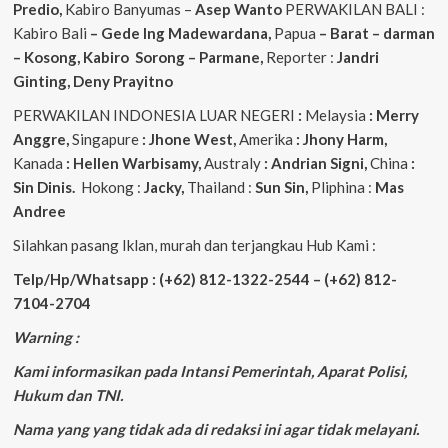
Predio,
Kabiro Banyumas –
Asep
Wanto
PERWAKILAN BALI :
Kabiro Bali
– Gede
Ing
Madewardana,
Papua
– Barat – darman
– Kosong, Kabiro Sorong – Parmane,
Reporter :
Jandri
Ginting, Deny Prayitno
PERWAKILAN INDONESIA LUAR NEGERI
:
Melaysia
: Merry
Anggre,
Singapure
: Jhone West,
Amerika
: Jhony Harm,
Kanada
: Hellen Warbisamy,
Australy
: Andrian
Signi,
China
:
Sin Dinis.
Hokong :
Jacky,
Thailand :
Sun Sin,
Pliphina :
Mas
Andree
Silahkan pasang Iklan, murah dan terjangkau Hub Kami :
Telp/Hp/Whatsapp : (+62) 812-1322-2544 – (+62) 812-
7104-2704
Warning :
Kami informasikan pada Intansi Pemerintah, Aparat Polisi,
Hukum dan TNI.
Nama yang yang tidak ada di redaksi ini agar tidak melayani.