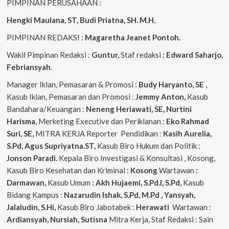
PIMPINAN PERUSAHAAN :
Hengki Maulana, ST, Budi Priatna, SH. M.H
,
PIMPINAN REDAKSI :
Magaretha Jeanet Pontoh.
Wakil Pimpinan Redaksi :
Guntur,
Staf redaksi
: Edward Saharjo,
Febriansyah
.
Manager Iklan, Pemasaran & Promosi :
Budy Haryanto, SE
,
Kasub Iklan, Pemasaran dan Promosi :
Jemmy Anton,
Kasub
Bandahara/Keuangan :
Neneng
Heriawati, SE, Nurtini
Harisma,
Merketing Executive dan Periklanan :
Eko
Rahmad
Suri, SE,
MITRA KERJA Reporter Pendidikan :
Kasih Aurelia,
S.Pd, Agus
Supriyatna.ST,
Kasub Biro Hukum dan Politik :
Jonson Paradi.
Kepala Biro Investigasi & Konsultasi , Kosong,
Kasub Biro Kesehatan dan Kriminal
: Kosong
Wartawan
:
Darmawan,
Kasub Umum
: Akh Hujaemi, S.Pd.I, S.Pd,
Kasub
Bidang Kampus :
Nazarudin
Ishak, S.Pd, M.Pd , Yansyah,
Jalaludin, S.Hi,
Kasub Biro Jabotabek :
Herawati
Wartawan :
Ardiansyah, Nursiah, Sutisna
Mitra Kerja, Staf Redaksi : Sain