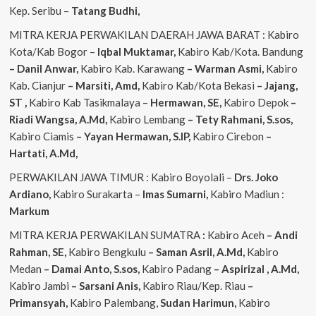
Kep. Seribu –
Tatang Budhi,
MITRA KERJA PERWAKILAN DAERAH JAWA BARAT : Kabiro
Kota/Kab Bogor –
Iqbal
Muktamar,
Kabiro Kab/Kota. Bandung
– Danil Anwar,
Kabiro Kab. Karawang
– Warman Asmi,
Kabiro
Kab. Cianjur
– Marsiti, Amd,
Kabiro Kab/Kota Bekasi
– Jajang,
ST
,
Kabiro Kab Tasikmalaya –
Hermawan, SE,
Kabiro Depok
–
Riadi Wangsa, A.Md,
Kabiro Lembang
– Tety Rahmani, S.sos,
Kabiro Ciamis
– Yayan Hermawan, S.IP,
Kabiro Cirebon
–
Hartati, A.Md,
PERWAKILAN JAWA TIMUR : Kabiro Boyolali –
Drs. Joko
Ardiano,
Kabiro Surakarta –
Imas
Sumarni,
Kabiro Madiun :
Markum
MITRA KERJA PERWAKILAN SUMATRA
:
Kabiro Aceh
– Andi
Rahman, SE,
Kabiro Bengkulu
– Saman Asril, A.Md,
Kabiro
Medan
– Damai Anto, S.sos,
Kabiro Padang
– Aspirizal , A.Md,
Kabiro Jambi
– Sarsani Anis,
Kabiro Riau/Kep. Riau
–
Primansyah,
Kabiro Palembang,
Sudan
Harimun,
Kabiro