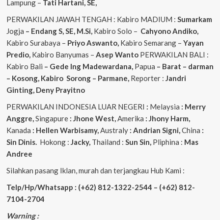
Lampung –
Tati Hartani, SE,
PERWAKILAN JAWAH TENGAH : Kabiro MADIUM :
Sumarkam
Jogja
– Endang S, SE, M.Si,
Kabiro Solo –
Cahyono
Andiko,
Kabiro Surabaya –
Priyo
Aswanto,
Kabiro Semarang –
Yayan
Predio,
Kabiro Banyumas –
Asep
Wanto
PERWAKILAN BALI :
Kabiro Bali
– Gede
Ing
Madewardana,
Papua
– Barat – darman
– Kosong, Kabiro Sorong – Parmane,
Reporter :
Jandri
Ginting, Deny Prayitno
PERWAKILAN INDONESIA LUAR NEGERI
:
Melaysia
: Merry
Anggre,
Singapure
: Jhone West,
Amerika
: Jhony Harm,
Kanada
: Hellen Warbisamy,
Australy
: Andrian
Signi,
China
:
Sin Dinis.
Hokong :
Jacky,
Thailand :
Sun Sin,
Pliphina :
Mas
Andree
Silahkan pasang Iklan, murah dan terjangkau Hub Kami :
Telp/Hp/Whatsapp : (+62) 812-1322-2544 – (+62) 812-
7104-2704
Warning :