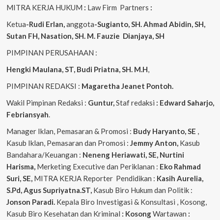
MITRA KERJA HUKUM
:
Law Firm Partners
:
Ketua
-Rudi Erlan,
anggota
-Sugianto, SH. Ahmad Abidin, SH,
Sutan FH, Nasation, SH. M. Fauzie Dianjaya, SH
PIMPINAN PERUSAHAAN :
Hengki Maulana, ST, Budi Priatna, SH. M.H
,
PIMPINAN REDAKSI :
Magaretha Jeanet Pontoh.
Wakil Pimpinan Redaksi :
Guntur,
Staf redaksi
: Edward Saharjo,
Febriansyah
.
Manager Iklan, Pemasaran & Promosi :
Budy Haryanto, SE
,
Kasub Iklan, Pemasaran dan Promosi :
Jemmy Anton,
Kasub
Bandahara/Keuangan :
Neneng
Heriawati, SE, Nurtini
Harisma,
Merketing Executive dan Periklanan :
Eko
Rahmad
Suri, SE,
MITRA KERJA Reporter Pendidikan :
Kasih Aurelia,
S.Pd, Agus
Supriyatna.ST,
Kasub Biro Hukum dan Politik :
Jonson Paradi.
Kepala Biro Investigasi & Konsultasi , Kosong,
Kasub Biro Kesehatan dan Kriminal
: Kosong
Wartawan
: