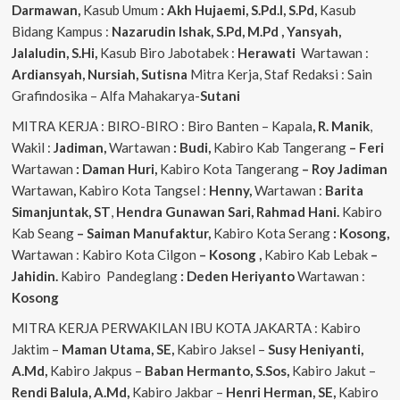
Darmawan,
Kasub Umum
: Akh Hujaemi, S.Pd.I, S.Pd,
Kasub
Bidang Kampus :
Nazarudin
Ishak, S.Pd, M.Pd , Yansyah,
Jalaludin, S.Hi,
Kasub Biro Jabotabek :
Herawati
Wartawan :
Ardiansyah, Nursiah, Sutisna
Mitra Kerja, Staf Redaksi : Sain
Grafindosika – Alfa Mahakarya-
Sutani
MITRA KERJA : BIRO-BIRO : Biro Banten – Kapala
, R. Manik
,
Wakil :
Jadiman,
Wartawan
: Budi,
Kabiro Kab Tangerang
–
Feri
Wartawan
: Daman Huri,
Kabiro Kota Tangerang
– Roy Jadiman
Wartawan
,
Kabiro Kota Tangsel :
Henny,
Wartawan :
Barita
Simanjuntak, ST
,
Hendra
Gunawan Sari, Rahmad Hani.
Kabiro
Kab Seang
–
Saiman Manufaktur,
Kabiro Kota Serang
: Kosong,
Wartawan : Kabiro Kota Cilgon
–
Kosong
,
Kabiro Kab Lebak
–
Jahidin.
Kabiro Pandeglang
: Deden Heriyanto
Wartawan :
Kosong
MITRA KERJA PERWAKILAN IBU KOTA JAKARTA : Kabiro
Jaktim –
Maman Utama, SE,
Kabiro Jaksel –
Susy Heniyanti,
A.Md,
Kabiro Jakpus –
Baban Hermanto, S.Sos,
Kabiro Jakut –
Rendi
Balula, A.Md,
Kabiro Jakbar –
Henri Herman, SE,
Kabiro