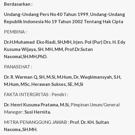
Berdasarkan :
Undang-Undang Pers No 40 Tahun 1999
,
Undang-Undang
Republik Indonesia No 19 Tahun 2002 Tentang Hak Cipta
PEMBINA :
Dr.H.Muhamad
Eko
Riadi, SH,MH, Irjen. Pol (Pur) Drs. H. Edy
Kusuma Wijaya, SH. MH, MM, Prof.Dr.Sutan
Nasomal,SH.MH,PhD.
PANASEHAT :
Dr. R. Warman Q, SH, M.Si, M.Hum, Dr, Waqkimansyah, S.H,
M.Hum, MSc, Herawan Sukses, SE, M,Si
FAKTA INTERGRITAS : Pendiri :
Dr. Henri Kusuma
Pratama, M.Si,
Pimpinan Umum/General
Maneger:
Susi Hernita.
MITRA PENANGGUNG JAWAB :
Prof. Dr. KH. Sultan
Nasoma,.SH.MH.