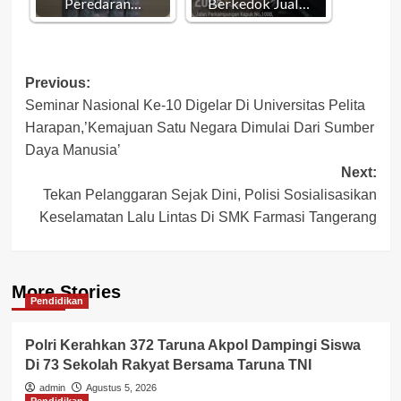
Peredaran…
Berkedok Jual…
Post
Previous:
Seminar Nasional Ke-10 Digelar Di Universitas Pelita
navigation
Harapan,’Kemajuan Satu Negara Dimulai Dari Sumber
Daya Manusia’
Next:
Tekan Pelanggaran Sejak Dini, Polisi Sosialisasikan
Keselamatan Lalu Lintas Di SMK Farmasi Tangerang
More Stories
Pendidikan
Polri Kerahkan 372 Taruna Akpol Dampingi Siswa
Di 73 Sekolah Rakyat Bersama Taruna TNI
admin
Agustus 5, 2026