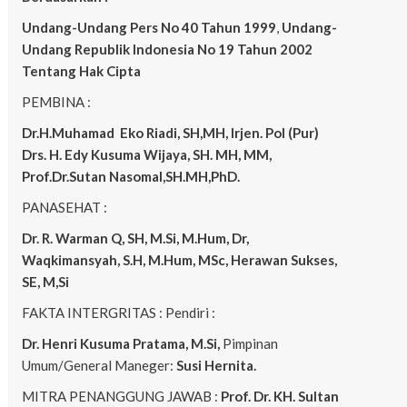
Undang-Undang Pers No 40 Tahun 1999
,
Undang-
Undang Republik Indonesia No 19 Tahun 2002
Tentang Hak Cipta
PEMBINA :
Dr.H.Muhamad
Eko
Riadi, SH,MH, Irjen. Pol (Pur)
Drs. H. Edy Kusuma Wijaya, SH. MH, MM,
Prof.Dr.Sutan Nasomal,SH.MH,PhD.
PANASEHAT :
Dr. R. Warman Q, SH, M.Si, M.Hum, Dr,
Waqkimansyah, S.H, M.Hum, MSc, Herawan Sukses,
SE, M,Si
FAKTA INTERGRITAS : Pendiri :
Dr. Henri Kusuma
Pratama, M.Si,
Pimpinan
Umum/General Maneger:
Susi Hernita.
MITRA PENANGGUNG JAWAB :
Prof. Dr. KH. Sultan