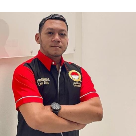
Di
Di Indonesia
admin
Agustus 31, 2025
Pendidikan
ol
Polri Gelar Dialog Penguatan Internal
Rakyat
Untuk Hadapi Ancaman Love Scamming
Di Era Digital
admin
Agustus 5, 2026
ng Raya
Berita Polisi
Kriminal
m
Gerak Cepat Tim Opsnal Gabungan
Terhadap
Resmob Dan Reskrim Polsek Jatiwung