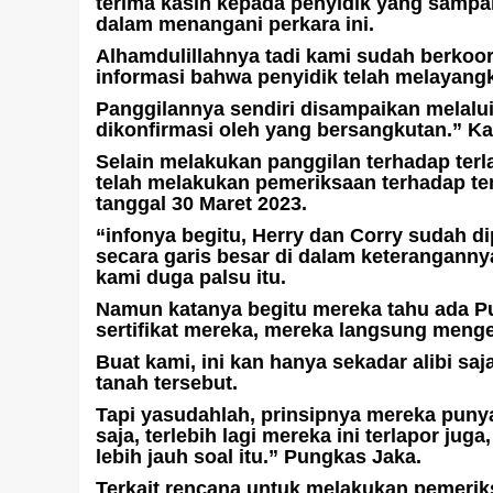
terima kasih kepada penyidik yang sampa
dalam menangani perkara ini.
Alhamdulillahnya tadi kami sudah berkoo
informasi bahwa penyidik telah melayangk
Panggilannya sendiri disampaikan melalu
dikonfirmasi oleh yang bersangkutan.” Ka
Selain melakukan panggilan terhadap terla
telah melakukan pemeriksaan terhadap te
tanggal 30 Maret 2023.
“infonya begitu, Herry dan Corry sudah d
secara garis besar di dalam keteranganny
kami duga palsu itu.
Namun katanya begitu mereka tahu ada P
sertifikat mereka, mereka langsung mengem
Buat kami, ini kan hanya sekadar alibi sa
tanah tersebut.
Tapi yasudahlah, prinsipnya mereka pun
saja, terlebih lagi mereka ini terlapor ju
lebih jauh soal itu.” Pungkas Jaka.
Terkait rencana untuk melakukan pemeriks