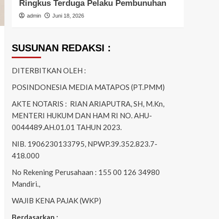
Patroli Rumsong
Pele
admin
Maret 23, 2026
admi
SUSUNAN REDAKSI :
DITERBITKAN OLEH :
POSINDONESIA MEDIA MATAPOS (PT.PMM)
AKTE NOTARIS : RIAN ARIAPUTRA, SH, M.Kn,
MENTERI HUKUM DAN HAM RI NO. AHU-
0044489.AH.01.01 TAHUN 2023.
NIB. 1906230133795, NPWP.39.352.823.7-
418.000
No Rekening Perusahaan : 155 00 126 34980
Mandiri.,
WAJIB KENA PAJAK (WKP)
Berdasarkan :