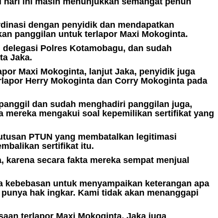
i hari ini masih menunjukkan semangat penuh
rdinasi dengan penyidik dan mendapatkan
an panggilan untuk terlapor Maxi Mokoginta.
i delegasi Polres Kotamobagu, dan sudah
ta Jaka.
por Maxi Mokoginta, lanjut Jaka, penyidik juga
rlapor Herry Mokoginta dan Corry Mokoginta pada
ipanggil dan sudah menghadiri panggilan juga,
a mereka mengakui soal kepemilikan sertifikat yang
utusan PTUN yang membatalkan legitimasi
balikan sertifikat itu.
ja, karena secara fakta mereka sempat menjual
ya kebebasan untuk menyampaikan keterangan apa
ga, punya hak ingkar. Kami tidak akan menanggapi
aan terlapor Maxi Mokoginta, Jaka juga