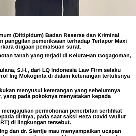
Ringkus Terduga Pelaku Pembunuhan
admin
Juni 18, 2026
Umum (Dittipidum) Badan Reserse dan Kriminal
an panggilan pemeriksaan terhadap Terlapor Maxi
rkara dugaan pemalsuan surat.
otan tanah yang terjadi di KeluraHan Gogagoman,
ulana, S.H., dari LQ Indonesia Law Firm selaku
of Ing Mokoginta di dalam keterangan tertulisnya
lakukan menyusul keterangan yang sebelumnya
ur, yang pada pokoknya menyatakan kepada
 mengajukan permohonan penerbitan sertifikat
kepada dirinya, pada saat saksi Reza David Wullur
T) di lingkungan tersebut.
 Ing dan dr. Sientje mau menyampaikan ucapan