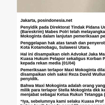
Istri Bertahun-tahun
admin
Agustus 4, 2026
Jakarta, posindonesia.net
Penyidik pada Direktorat Tindak Pidana 
(Bareskrim) Mabes Polri telah melayangk
Mokoginta dalam lanjutan pemeriksaan pe
Penggelapan hak atas tanah dan penyerob
Kota Kotamobagu, Sulawesi Utara.
Hal ini disampaikan oleh Advokat Jaka Ma
Kuasa Hukum Pelapor sekaligus Korban Pr
kepada rekan media (01/04)
Pemeriksaan terlapor Maxi Mokoginta di
disampaikan oleh saksi Reza David Wull
penyidik.
Bahwa Maxi Mokoginta adalah orang yang
milik para terlapor Stella Mokoginta dkk 
menjabat sebagai Ketua Rukun Tetangga (R
“Iya, sebelumnya kami selaku Kuasa Prof