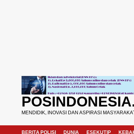
Skip
to
content
POSINDONESIA
MENDIDIK, INOVASI DAN ASPIRASI MASYARAKA
BERITA POLISI
DUNIA
ESEKUTIP
KEBA