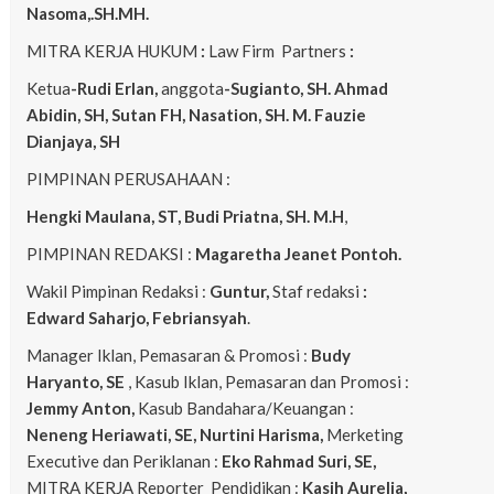
Nasoma,.SH.MH.
MITRA KERJA HUKUM
:
Law Firm Partners
:
Ketua
-Rudi Erlan,
anggota
-Sugianto, SH. Ahmad
Abidin, SH, Sutan FH, Nasation, SH. M. Fauzie
Dianjaya, SH
PIMPINAN PERUSAHAAN :
Hengki Maulana, ST, Budi Priatna, SH. M.H
,
PIMPINAN REDAKSI :
Magaretha Jeanet Pontoh.
Wakil Pimpinan Redaksi :
Guntur,
Staf redaksi
:
Edward Saharjo, Febriansyah
.
Manager Iklan, Pemasaran & Promosi :
Budy
Haryanto, SE
, Kasub Iklan, Pemasaran dan Promosi :
Jemmy Anton,
Kasub Bandahara/Keuangan :
Neneng
Heriawati, SE, Nurtini Harisma,
Merketing
Executive dan Periklanan :
Eko
Rahmad Suri, SE,
MITRA KERJA Reporter Pendidikan :
Kasih Aurelia,