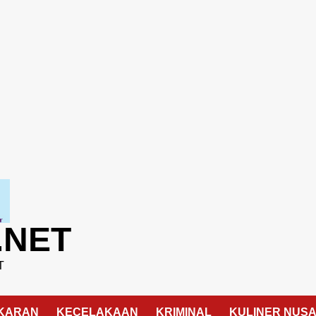
.NET
T
KARAN
KECELAKAAN
KRIMINAL
KULINER NUS