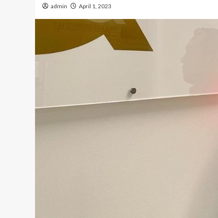
Dalam Gerakan Nurani Bangsa 
admin
April 1, 2023
Rumah Griya Gusdur
admin
September 4, 2025
Pendidikan
erang Kolaborasi
Polri Kerahkan 372 Taruna Akp
rmoni Gerakan
Dampingi Siswa Di 73 Sekolah 
Mengikuti
Bersama Taruna TNI
admin
Agustus 5, 2026
Berita Polisi
Hukum
Kriminal
Tangera
rak mobil sampah,
Diduga Kejam Dan Sadis Oknu
di sengat kabil optic
Pegawai PPPK Lakukan KDRT 