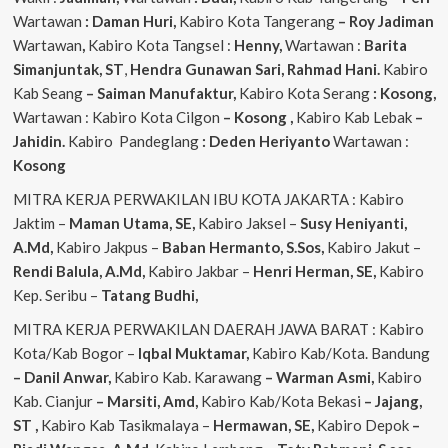
Wartawan
: Daman Huri,
Kabiro Kota Tangerang
– Roy Jadiman
Wartawan
,
Kabiro Kota Tangsel :
Henny,
Wartawan :
Barita
Simanjuntak, ST
,
Hendra
Gunawan Sari, Rahmad Hani.
Kabiro
Kab Seang
–
Saiman Manufaktur,
Kabiro Kota Serang
: Kosong,
Wartawan : Kabiro Kota Cilgon
–
Kosong
,
Kabiro Kab Lebak
–
Jahidin.
Kabiro Pandeglang
: Deden Heriyanto
Wartawan :
Kosong
MITRA KERJA PERWAKILAN IBU KOTA JAKARTA : Kabiro
Jaktim –
Maman Utama, SE,
Kabiro Jaksel –
Susy Heniyanti,
A.Md,
Kabiro Jakpus –
Baban Hermanto, S.Sos,
Kabiro Jakut –
Rendi
Balula, A.Md,
Kabiro Jakbar –
Henri Herman, SE,
Kabiro
Kep. Seribu –
Tatang Budhi,
MITRA KERJA PERWAKILAN DAERAH JAWA BARAT : Kabiro
Kota/Kab Bogor –
Iqbal
Muktamar,
Kabiro Kab/Kota. Bandung
– Danil Anwar,
Kabiro Kab. Karawang
– Warman Asmi,
Kabiro
Kab. Cianjur
– Marsiti, Amd,
Kabiro Kab/Kota Bekasi
– Jajang,
ST
,
Kabiro Kab Tasikmalaya –
Hermawan, SE,
Kabiro Depok
–