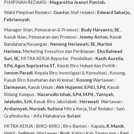
PIMPINAN REDAKSI :
Magaretha Jeanet Pontoh.
Wakil Pimpinan Redaksi :
Guntur,
Staf redaksi
: Edward Saharjo,
Febriansyah
.
Manager Iklan, Pemasaran & Promosi :
Budy Haryanto, SE
,
Kasub Iklan, Pemasaran dan Promosi :
Jemmy Anton,
Kasub
Bandahara/Keuangan :
Neneng
Heriawati, SE, Nurtini
Harisma,
Merketing Executive dan Periklanan :
Eko
Rahmad
Suri, SE,
MITRA KERJA Reporter Pendidikan :
Kasih Aurelia,
S.Pd, Agus
Supriyatna.ST,
Kasub Biro Hukum dan Politik :
Jonson Paradi.
Kepala Biro Investigasi & Konsultasi , Kosong,
Kasub Biro Kesehatan dan Kriminal
: Kosong
Wartawan
:
Darmawan,
Kasub Umum
: Akh Hujaemi, S.Pd.I, S.Pd,
Kasub
Bidang Kampus :
Nazarudin
Ishak, S.Pd, M.Pd , Yansyah,
Jalaludin, S.Hi,
Kasub Biro Jabotabek :
Herawati
Wartawan :
Ardiansyah, Nursiah, Sutisna
Mitra Kerja, Staf Redaksi : Sain
Grafindosika – Alfa Mahakarya-
Sutani
MITRA KERJA : BIRO-BIRO : Biro Banten – Kapala
, R. Manik
,
Wakil :
Jadiman,
Wartawan
: Budi,
Kabiro Kab Tangerang
–
Feri