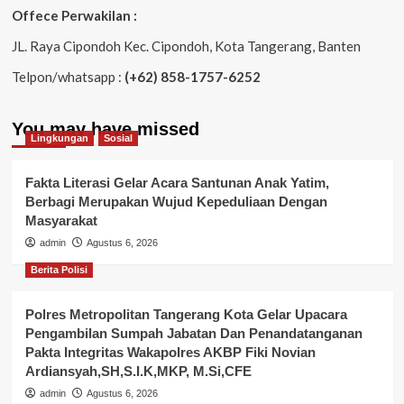
Offece Perwakilan :
JL. Raya Cipondoh Kec. Cipondoh, Kota Tangerang, Banten
Telpon/whatsapp :
(+62) 858-1757-6252
You may have missed
Lingkungan
Sosial
Fakta Literasi Gelar Acara Santunan Anak Yatim,
Berbagi Merupakan Wujud Kepeduliaan Dengan
Masyarakat
admin
Agustus 6, 2026
Berita Polisi
Polres Metropolitan Tangerang Kota Gelar Upacara
Pengambilan Sumpah Jabatan Dan Penandatanganan
Pakta Integritas Wakapolres AKBP Fiki Novian
Ardiansyah,SH,S.I.K,MKP, M.Si,CFE
admin
Agustus 6, 2026