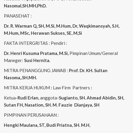
Nasomal,SH.MH,PhD.
PANASEHAT :
Dr. R. Warman Q, SH, M.Si, M.Hum, Dr, Waqkimansyah, S.H,
M.Hum, MSc, Herawan Sukses, SE, M,Si
FAKTA INTERGRITAS : Pendiri :
Dr. Henri Kusuma
Pratama, M.Si,
Pimpinan Umum/General
Maneger:
Susi Hernita.
MITRA PENANGGUNG JAWAB :
Prof. Dr. KH. Sultan
Nasoma,.SH.MH.
MITRA KERJA HUKUM
:
Law Firm Partners
:
Ketua
-Rudi Erlan,
anggota
-Sugianto, SH. Ahmad Abidin, SH,
Sutan FH, Nasation, SH. M. Fauzie Dianjaya, SH
PIMPINAN PERUSAHAAN :
Hengki Maulana, ST, Budi Priatna, SH. M.H
,