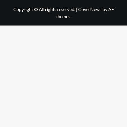
Copyright © All rights reserved.
|
CoverNews
by AF
themes.