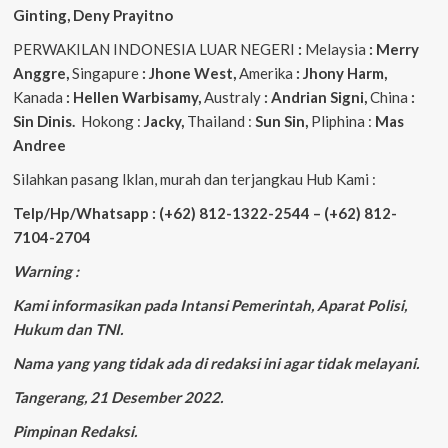
Ginting, Deny Prayitno
PERWAKILAN INDONESIA LUAR NEGERI
:
Melaysia
: Merry
Anggre,
Singapure
: Jhone West,
Amerika
: Jhony Harm,
Kanada
: Hellen Warbisamy,
Australy
: Andrian
Signi,
China
:
Sin Dinis.
Hokong :
Jacky,
Thailand :
Sun Sin,
Pliphina :
Mas
Andree
Silahkan pasang Iklan, murah dan terjangkau Hub Kami :
Telp/Hp/Whatsapp : (+62) 812-1322-2544 – (+62) 812-
7104-2704
Warning :
Kami informasikan pada Intansi Pemerintah, Aparat Polisi,
Hukum dan TNI.
Nama yang yang tidak ada di redaksi ini agar tidak melayani.
Tangerang, 21 Desember 2022.
Pimpinan Redaksi.