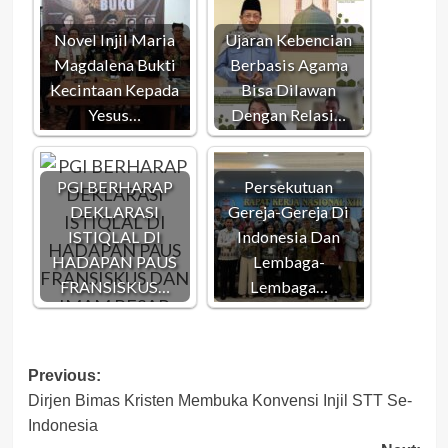
Novel Injil Maria
Ujaran Kebencian
Magdalena Bukti
Berbasis Agama
Kecintaan Kepada
Bisa Dilawan
Yesus…
Dengan Relasi…
PGI BERHARAP
Persekutuan
DEKLARASI
Gereja-Gereja Di
ISTIQLAL DI
Indonesia Dan
HADAPAN PAUS
Lembaga-
FRANSISKUS…
Lembaga…
Post
Previous:
Dirjen Bimas Kristen Membuka Konvensi Injil STT Se-
navigation
Indonesia