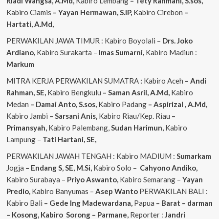
Riadi Wangsa, A.Md,
Kabiro Lembang
– Tety Rahmani, S.sos,
Kabiro Ciamis
– Yayan Hermawan, S.IP,
Kabiro Cirebon
–
Hartati, A.Md,
PERWAKILAN JAWA TIMUR : Kabiro Boyolali –
Drs. Joko
Ardiano,
Kabiro Surakarta –
Imas
Sumarni,
Kabiro Madiun :
Markum
MITRA KERJA PERWAKILAN SUMATRA
:
Kabiro Aceh
– Andi
Rahman, SE,
Kabiro Bengkulu
– Saman Asril, A.Md,
Kabiro
Medan
– Damai Anto, S.sos,
Kabiro Padang
– Aspirizal , A.Md,
Kabiro Jambi
– Sarsani Anis,
Kabiro Riau/Kep. Riau
–
Primansyah,
Kabiro Palembang,
Sudan
Harimun,
Kabiro
Lampung –
Tati Hartani, SE,
PERWAKILAN JAWAH TENGAH : Kabiro MADIUM :
Sumarkam
Jogja
– Endang S, SE, M.Si,
Kabiro Solo –
Cahyono
Andiko,
Kabiro Surabaya –
Priyo
Aswanto,
Kabiro Semarang –
Yayan
Predio,
Kabiro Banyumas –
Asep
Wanto
PERWAKILAN BALI :
Kabiro Bali
– Gede
Ing
Madewardana,
Papua
– Barat – darman
– Kosong, Kabiro Sorong – Parmane,
Reporter :
Jandri