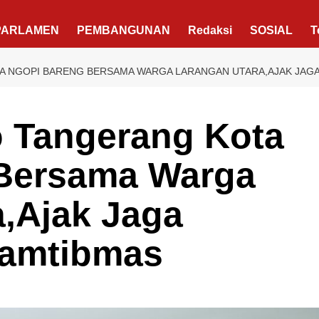
PARLAMEN
PEMBANGUNAN
Redaksi
SOSIAL
T
 NGOPI BARENG BERSAMA WARGA LARANGAN UTARA,AJAK JAGA
Berita Polisi
Hukum
o Tangerang Kota
Viral Aniaya Seorang Caddy Di Modern
Golf, Pelaku Dibekuk Polisi Di Bandar
Bersama Warga
Lampung
admin
Juni 27, 2026
,Ajak Jaga
Kamtibmas
Pemerintah
Politik
Tangerang Raya
Menelusuri Kiprah Sachrudin Wali Kota
Tangerang 2025-2030