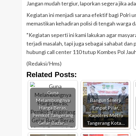
Jangan mudah tergiur, laporkan segera jika ad
Kegiatan ini menjadi sarana efektif bagi Polr
memastikan kehadiran polisi di tengah warga d
“Kegiatan seperti ini kami lakukan agar masya
terjadi masalah, tapi juga sebagai sahabat dan 
hubungi call center 110 tutup Kombes Pol Jauh
(Redaksi/Hms)
Related Posts:
Guna
Melambungnya
Bangun Sinerji
Harga Beras,
Empat Pilar,
Pemkot Tangerang
Kapolres Metro
Gelar Bazar…
Tangerang Kota…