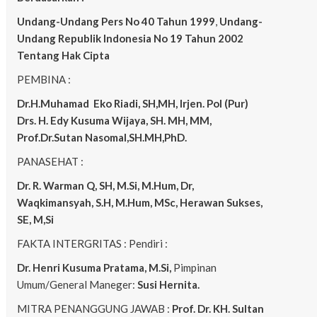
Undang-Undang Pers No 40 Tahun 1999
,
Undang-
Undang Republik Indonesia No 19 Tahun 2002
Tentang Hak Cipta
PEMBINA :
Dr.H.Muhamad
Eko
Riadi, SH,MH, Irjen. Pol (Pur)
Drs. H. Edy Kusuma Wijaya, SH. MH, MM,
Prof.Dr.Sutan Nasomal,SH.MH,PhD.
PANASEHAT :
Dr. R. Warman Q, SH, M.Si, M.Hum, Dr,
Waqkimansyah, S.H, M.Hum, MSc, Herawan Sukses,
SE, M,Si
FAKTA INTERGRITAS : Pendiri :
Dr. Henri Kusuma
Pratama, M.Si,
Pimpinan
Umum/General Maneger:
Susi Hernita.
MITRA PENANGGUNG JAWAB :
Prof. Dr. KH. Sultan