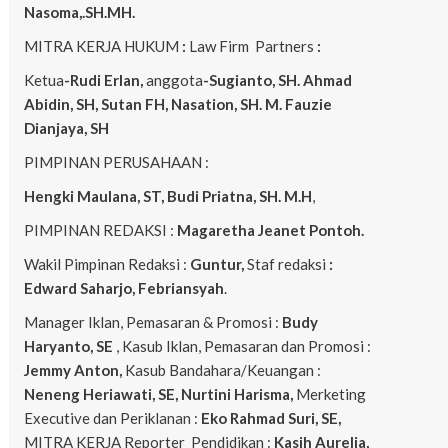
Nasoma,.SH.MH.
MITRA KERJA HUKUM
:
Law Firm Partners
:
Ketua
-Rudi Erlan,
anggota
-Sugianto, SH. Ahmad
Abidin, SH, Sutan FH, Nasation, SH. M. Fauzie
Dianjaya, SH
PIMPINAN PERUSAHAAN :
Hengki Maulana, ST, Budi Priatna, SH. M.H
,
PIMPINAN REDAKSI :
Magaretha Jeanet Pontoh.
Wakil Pimpinan Redaksi :
Guntur,
Staf redaksi
:
Edward Saharjo, Febriansyah
.
Manager Iklan, Pemasaran & Promosi :
Budy
Haryanto, SE
, Kasub Iklan, Pemasaran dan Promosi :
Jemmy Anton,
Kasub Bandahara/Keuangan :
Neneng
Heriawati, SE, Nurtini Harisma,
Merketing
Executive dan Periklanan :
Eko
Rahmad Suri, SE,
MITRA KERJA Reporter Pendidikan :
Kasih Aurelia,