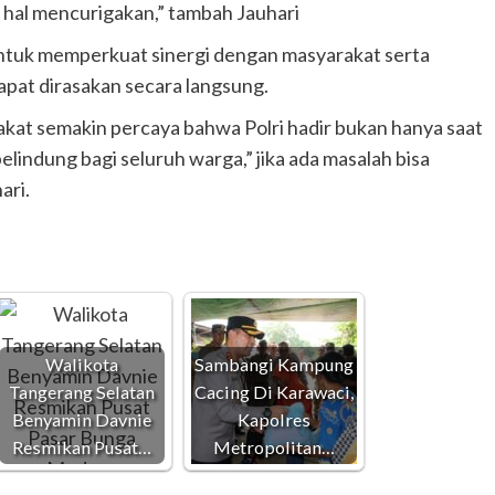
a hal mencurigakan,” tambah Jauhari
i untuk memperkuat sinergi dengan masyarakat serta
apat dirasakan secara langsung.
rakat semakin percaya bahwa Polri hadir bukan hanya saat
pelindung bagi seluruh warga,” jika ada masalah bisa
ari.
Walikota
Sambangi Kampung
Tangerang Selatan
Cacing Di Karawaci,
Benyamin Davnie
Kapolres
Resmikan Pusat…
Metropolitan…