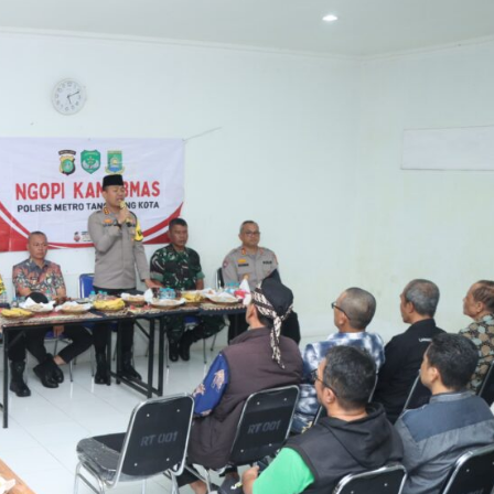
admin
Februari 20, 2025
Pendidikan
DP3AP2KB Kota Tangerang Kolaborasi
Lintas Komunitas Harmoni Gerakan
Bersama,80 Guru SD Mengikuti
admin
Juli 31, 2026
Kecelakaan
Kriminal
Warga diduga di tabrak mobil sampah,
terjatuh di truk lalu di sengat kabil optic