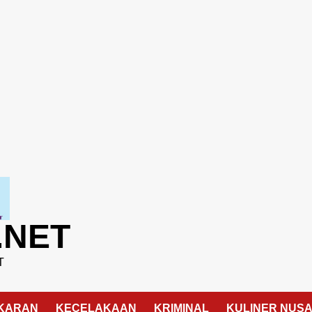
.NET
T
KARAN
KECELAKAAN
KRIMINAL
KULINER NUS