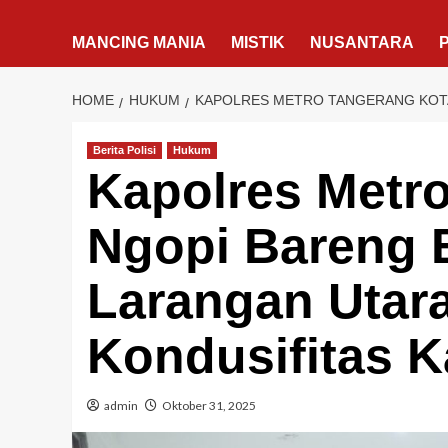
MANCING MANIA
MISTIK
NUSANTARA
HOME
HUKUM
KAPOLRES METRO TANGERANG KOTA
Berita Polisi
Hukum
Kapolres Metr
Ngopi Bareng 
Larangan Utara
Kondusifitas 
admin
Oktober 31, 2025