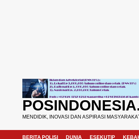
Skip
to
content
POSINDONESIA
MENDIDIK, INOVASI DAN ASPIRASI MASYARAKA
BERITA POLISI
DUNIA
ESEKUTIP
KEBA