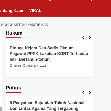
entang Kami
VIRAL
 KONDUSIFITAS KAMTIBMAS
Hukum
Berita Polisi
Hukum
Kriminal
Tangerang Raya
Berita 
Diduga Kejam Dan Sadis Oknum
Didu
Pegawai PPPK Lakukan KDRT Terhadap
Duga
Istri Bertahun-tahun
Oleh
Hanya
admin
Agustus 4, 2026
admi
Politik
Politik
Pemer
5 Penyataan Sejumlah Tokoh Nasional
Pern
Dan Lintas Agama Yang Tergabung
Kead