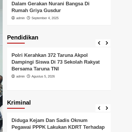
Dalam Gerakan Nurani Bangsa Di
Di In
Rumah Griya Gusdur
admi
admin
September 4, 2025
Pendidikan
Pendidikan
Pendid
Polri Kerahkan 372 Taruna Akpol
Polri
Dampingi Siswa Di 73 Sekolah Rakyat
Untu
Bersama Taruna TNI
Di Er
admin
Agustus 5, 2026
admi
Kriminal
Berita Polisi
Hukum
Kriminal
Tangerang Raya
Berita 
Diduga Kejam Dan Sadis Oknum
Gera
Pegawai PPPK Lakukan KDRT Terhadap
Resm