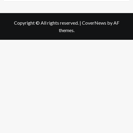
Copyright © All rights reserved.
|
CoverNews
by AF
themes.