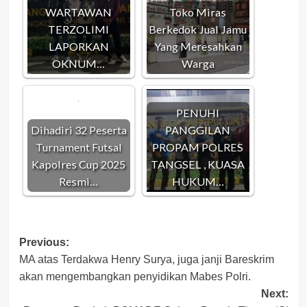
WARTAWAN
Toko Miras
TERZOLIMI
Berkedok Jual Jamu
LAPORKAN
Yang Meresahkan
OKNUM…
Warga
PENUHI
Dihadiri 32 Peserta
PANGGILAN
Turnament Futsal
PROPAM POLRES
Kapolres Cup 2025
TANGSEL , KUASA
Resmi…
HUKUM…
Post
Previous:
MA atas Terdakwa Henry Surya, juga janji Bareskrim
navigation
akan mengembangkan penyidikan Mabes Polri.
Next: