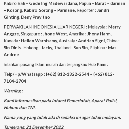
Kabiro Bali
– Gede
Ing
Madewardana,
Papua
– Barat – darman
– Kosong, Kabiro Sorong – Parmane,
Reporter :
Jandri
Ginting, Deny Prayitno
PERWAKILAN INDONESIA LUAR NEGERI
:
Melaysia
: Merry
Anggre,
Singapure
: Jhone West,
Amerika
: Jhony Harm,
Kanada
: Hellen Warbisamy,
Australy
: Andrian
Signi,
China
:
Sin Dinis.
Hokong :
Jacky,
Thailand :
Sun Sin,
Pliphina :
Mas
Andree
Silahkan pasang Iklan, murah dan terjangkau Hub Kami :
Telp/Hp/Whatsapp : (+62) 812-1322-2544 – (+62) 812-
7104-2704
Warning :
Kami informasikan pada Intansi Pemerintah, Aparat Polisi,
Hukum dan TNI.
Nama yang yang tidak ada di redaksi ini agar tidak melayani.
Tangerang, 21 Desember 2022.