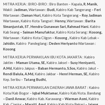
MITRA KERJA : BIRO-BIRO : Biro Banten – Kapala
, R. Manik
,
Wakil :
Jadiman,
Wartawan
: Budi,
Kabiro Kab Tangerang
–
Feri
Wartawan
: Daman Huri,
Kabiro Kota Tangerang
– Roy Jadiman
Wartawan
,
Kabiro Kota Tangsel :
Henny,
Wartawan :
Barita
Simanjuntak, ST
,
Hendra
Gunawan Sari, Rahmad Hani.
Kabiro
Kab Seang
–
Saiman Manufaktur,
Kabiro Kota Serang
: Kosong,
Wartawan : Kabiro Kota Cilgon
–
Kosong
,
Kabiro Kab Lebak
–
Jahidin.
Kabiro Pandeglang
: Deden Heriyanto
Wartawan :
Kosong
MITRA KERJA PERWAKILAN IBU KOTA JAKARTA : Kabiro
Jaktim –
Maman Utama, SE,
Kabiro Jaksel –
Susy Heniyanti,
A.Md,
Kabiro Jakpus –
Baban Hermanto, S.Sos,
Kabiro Jakut –
Rendi
Balula, A.Md,
Kabiro Jakbar –
Henri Herman, SE,
Kabiro
Kep. Seribu –
Tatang Budhi,
MITRA KERJA PERWAKILAN DAERAH JAWA BARAT : Kabiro
Kota/Kab Bogor –
Iqbal
Muktamar,
Kabiro Kab/Kota. Bandung
– Danil Anwar,
Kabiro Kab. Karawang
– Warman Asmi,
Kabiro
Kab. Cianjur
– Marsiti, Amd,
Kabiro Kab/Kota Bekasi
– Jajang,