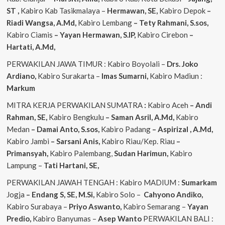
ST
,
Kabiro Kab Tasikmalaya –
Hermawan, SE,
Kabiro Depok
–
Riadi Wangsa, A.Md,
Kabiro Lembang
– Tety Rahmani, S.sos,
Kabiro Ciamis
– Yayan Hermawan, S.IP,
Kabiro Cirebon
–
Hartati, A.Md,
PERWAKILAN JAWA TIMUR : Kabiro Boyolali –
Drs. Joko
Ardiano,
Kabiro Surakarta –
Imas
Sumarni,
Kabiro Madiun :
Markum
MITRA KERJA PERWAKILAN SUMATRA
:
Kabiro Aceh
– Andi
Rahman, SE,
Kabiro Bengkulu
– Saman Asril, A.Md,
Kabiro
Medan
– Damai Anto, S.sos,
Kabiro Padang
– Aspirizal , A.Md,
Kabiro Jambi
– Sarsani Anis,
Kabiro Riau/Kep. Riau
–
Primansyah,
Kabiro Palembang,
Sudan
Harimun,
Kabiro
Lampung –
Tati Hartani, SE,
PERWAKILAN JAWAH TENGAH : Kabiro MADIUM :
Sumarkam
Jogja
– Endang S, SE, M.Si,
Kabiro Solo –
Cahyono
Andiko,
Kabiro Surabaya –
Priyo
Aswanto,
Kabiro Semarang –
Yayan
Predio,
Kabiro Banyumas –
Asep
Wanto
PERWAKILAN BALI :