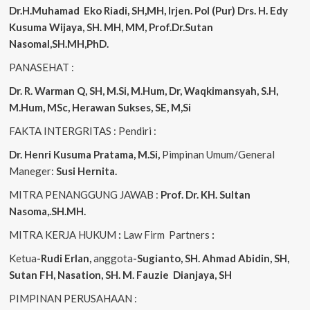
Dr.H.Muhamad
Eko
Riadi, SH,MH, Irjen. Pol (Pur) Drs. H. Edy
Kusuma Wijaya, SH. MH, MM, Prof.Dr.Sutan
Nasomal,SH.MH,PhD.
PANASEHAT :
Dr. R. Warman Q, SH, M.Si, M.Hum, Dr, Waqkimansyah, S.H,
M.Hum, MSc, Herawan Sukses, SE, M,Si
FAKTA INTERGRITAS : Pendiri :
Dr. Henri Kusuma
Pratama, M.Si,
Pimpinan Umum/General
Maneger:
Susi Hernita.
MITRA PENANGGUNG JAWAB :
Prof. Dr. KH. Sultan
Nasoma,.SH.MH.
MITRA KERJA HUKUM
:
Law Firm Partners
:
Ketua
-Rudi Erlan,
anggota
-Sugianto, SH. Ahmad Abidin, SH,
Sutan FH, Nasation, SH. M. Fauzie Dianjaya, SH
PIMPINAN PERUSAHAAN :