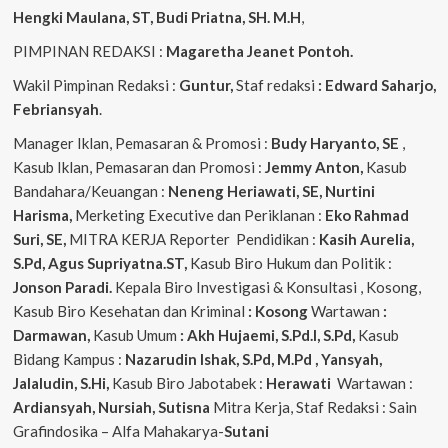
Hengki Maulana, ST, Budi Priatna, SH. M.H
,
PIMPINAN REDAKSI :
Magaretha Jeanet Pontoh.
Wakil Pimpinan Redaksi :
Guntur,
Staf redaksi
: Edward Saharjo,
Febriansyah
.
Manager Iklan, Pemasaran & Promosi :
Budy Haryanto, SE
,
Kasub Iklan, Pemasaran dan Promosi :
Jemmy Anton,
Kasub
Bandahara/Keuangan :
Neneng
Heriawati, SE, Nurtini
Harisma,
Merketing Executive dan Periklanan :
Eko
Rahmad
Suri, SE,
MITRA KERJA Reporter Pendidikan :
Kasih Aurelia,
S.Pd, Agus
Supriyatna.ST,
Kasub Biro Hukum dan Politik :
Jonson Paradi.
Kepala Biro Investigasi & Konsultasi , Kosong,
Kasub Biro Kesehatan dan Kriminal
: Kosong
Wartawan
:
Darmawan,
Kasub Umum
: Akh Hujaemi, S.Pd.I, S.Pd,
Kasub
Bidang Kampus :
Nazarudin
Ishak, S.Pd, M.Pd , Yansyah,
Jalaludin, S.Hi,
Kasub Biro Jabotabek :
Herawati
Wartawan :
Ardiansyah, Nursiah, Sutisna
Mitra Kerja, Staf Redaksi : Sain
Grafindosika – Alfa Mahakarya-
Sutani