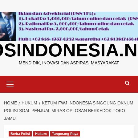
Skip
to
content
OSINDONESIA.N
MENDIDIK, INOVASI DAN ASPIRASI MASYARAKAT
Primary
Menu
HOME
HUKUM
KETUM FWJ INDONESIA SINGGUNG OKNUM
POLISI SOAL PENJUAL MIRAS OPLOSAN BERKEDOK TOKO
JAMU
Berita Polisi
Hukum
Tangerang Raya