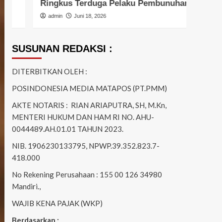
Ringkus Terduga Pelaku Pembunuhan
Patr
admin
Juni 18, 2026
admi
SUSUNAN REDAKSI :
DITERBITKAN OLEH :
POSINDONESIA MEDIA MATAPOS (PT.PMM)
AKTE NOTARIS : RIAN ARIAPUTRA, SH, M.Kn,
MENTERI HUKUM DAN HAM RI NO. AHU-
0044489.AH.01.01 TAHUN 2023.
NIB. 1906230133795, NPWP.39.352.823.7-
418.000
No Rekening Perusahaan : 155 00 126 34980
Mandiri.,
WAJIB KENA PAJAK (WKP)
Berdasarkan :