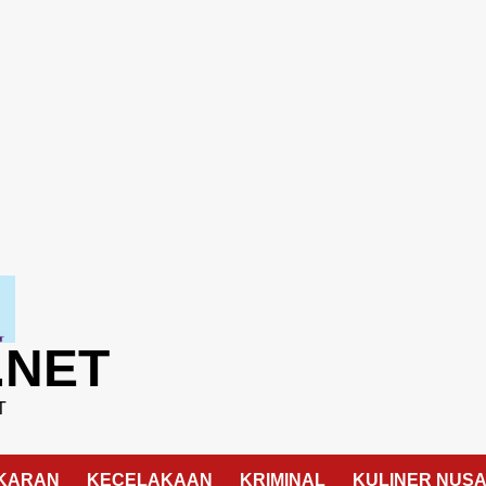
.NET
T
KARAN
KECELAKAAN
KRIMINAL
KULINER NUS