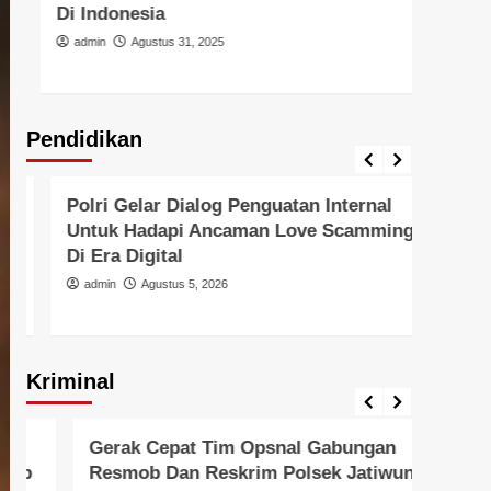
Di Indonesia
Atma
Situ
admin
Agustus 31, 2025
admi
Pendidikan
Pendidikan
Pendid
Polri Gelar Dialog Penguatan Internal
Polr
Untuk Hadapi Ancaman Love Scamming
Ajak
Di Era Digital
Tanah
Perl
admin
Agustus 5, 2026
admi
Kriminal
Berita Polisi
Kriminal
Berita 
Gerak Cepat Tim Opsnal Gabungan
Cega
Resmob Dan Reskrim Polsek Jatiwung
Metr