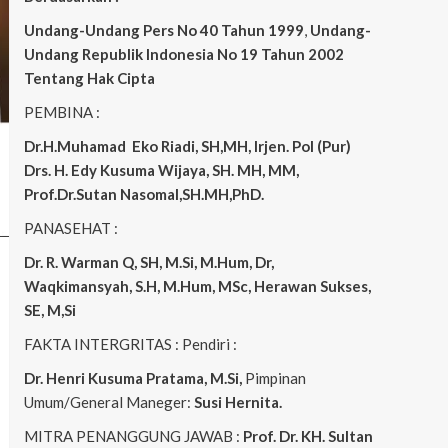
Undang-Undang Pers No 40 Tahun 1999
,
Undang-
Undang Republik Indonesia No 19 Tahun 2002
Tentang Hak Cipta
PEMBINA :
Dr.H.Muhamad
Eko
Riadi, SH,MH, Irjen. Pol (Pur)
Drs. H. Edy Kusuma Wijaya, SH. MH, MM,
Prof.Dr.Sutan Nasomal,SH.MH,PhD.
PANASEHAT :
Dr. R. Warman Q, SH, M.Si, M.Hum, Dr,
Waqkimansyah, S.H, M.Hum, MSc, Herawan Sukses,
SE, M,Si
FAKTA INTERGRITAS : Pendiri :
Dr. Henri Kusuma
Pratama, M.Si,
Pimpinan
Umum/General Maneger:
Susi Hernita.
MITRA PENANGGUNG JAWAB :
Prof. Dr. KH. Sultan