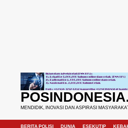
Skip
to
content
POSINDONESIA
MENDIDIK, INOVASI DAN ASPIRASI MASYARAKA
BERITA POLISI
DUNIA
ESEKUTIP
KEBA