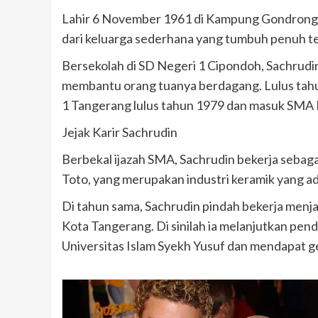
Lahir 6 November 1961 di Kampung Gondrong,
dari keluarga sederhana yang tumbuh penuh t
Bersekolah di SD Negeri 1 Cipondoh, Sachrudi
membantu orang tuanya berdagang. Lulus tah
1 Tangerang lulus tahun 1979 dan masuk SMA Pr
Jejak Karir Sachrudin
Berbekal ijazah SMA, Sachrudin bekerja sebaga
Toto, yang merupakan industri keramik yang a
Di tahun sama, Sachrudin pindah bekerja menjad
Kota Tangerang. Di sinilah ia melanjutkan pen
Universitas Islam Syekh Yusuf dan mendapat g