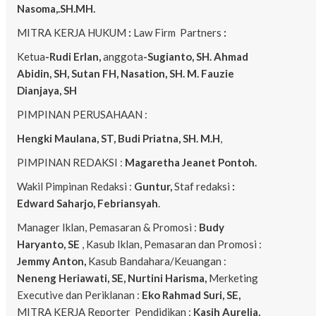
Nasoma,.SH.MH.
MITRA KERJA HUKUM
:
Law Firm Partners
:
Ketua
-Rudi Erlan,
anggota
-Sugianto, SH. Ahmad
Abidin, SH, Sutan FH, Nasation, SH. M. Fauzie
Dianjaya, SH
PIMPINAN PERUSAHAAN :
Hengki Maulana, ST, Budi Priatna, SH. M.H
,
PIMPINAN REDAKSI :
Magaretha Jeanet Pontoh.
Wakil Pimpinan Redaksi :
Guntur,
Staf redaksi
:
Edward Saharjo, Febriansyah
.
Manager Iklan, Pemasaran & Promosi :
Budy
Haryanto, SE
, Kasub Iklan, Pemasaran dan Promosi :
Jemmy Anton,
Kasub Bandahara/Keuangan :
Neneng
Heriawati, SE, Nurtini Harisma,
Merketing
Executive dan Periklanan :
Eko
Rahmad Suri, SE,
MITRA KERJA Reporter Pendidikan :
Kasih Aurelia,