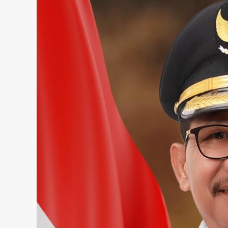
admin
Februari 20, 2025
Pendidikan
DP3AP2KB Kota Tangerang Kol
Lintas Komunitas Harmoni Ger
Bersama,80 Guru SD Mengikuti
admin
Juli 31, 2026
Kecelakaan
Kriminal
Warga diduga di tabrak mobil 
terjatuh di truk lalu di sengat k