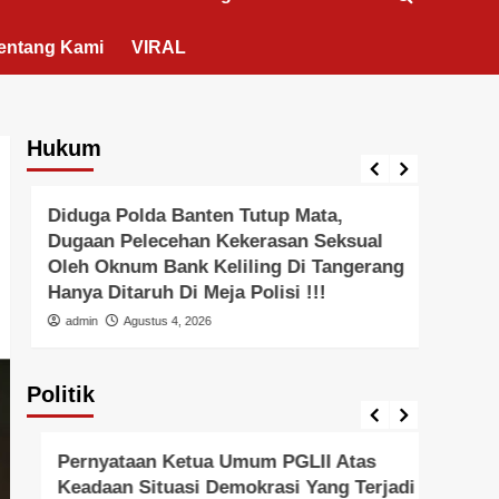
entang Kami
VIRAL
Hukum
Berita Polisi
Hukum
Lingkungan
Berita 
Diduga Polda Banten Tutup Mata,
Pols
Dugaan Pelecehan Kekerasan Seksual
Pals
Oleh Oknum Bank Keliling Di Tangerang
Peral
Hanya Ditaruh Di Meja Polisi !!!
admi
admin
Agustus 4, 2026
Politik
Pemerintah
Politik
Pemer
Pernyataan Ketua Umum PGLII Atas
Peny
Keadaan Situasi Demokrasi Yang Terjadi
Unive