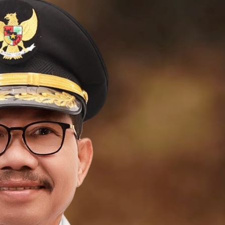
Dalam Gerakan Nurani Bangsa Di
Rumah Griya Gusdur
admin
September 4, 2025
Pendidikan
aborasi
Polri Kerahkan 372 Taruna Akpol
akan
Dampingi Siswa Di 73 Sekolah Rakyat
Bersama Taruna TNI
admin
Agustus 5, 2026
Berita Polisi
Hukum
Kriminal
Tangerang Raya
sampah,
Diduga Kejam Dan Sadis Oknum
abil optic
Pegawai PPPK Lakukan KDRT Terhadap