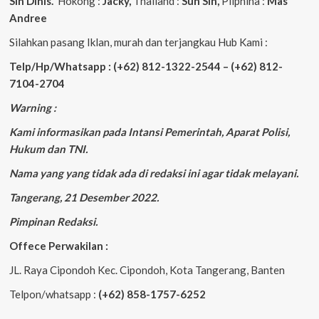
Sin Dinis.
Hokong :
Jacky,
Thailand :
Sun Sin,
Pliphina :
Mas
Andree
Silahkan pasang Iklan, murah dan terjangkau Hub Kami :
Telp/Hp/Whatsapp : (+62) 812-1322-2544 – (+62) 812-
7104-2704
Warning :
Kami informasikan pada Intansi Pemerintah, Aparat Polisi,
Hukum dan TNI.
Nama yang yang tidak ada di redaksi ini agar tidak melayani.
Tangerang, 21 Desember 2022.
Pimpinan Redaksi.
Offece Perwakilan :
JL. Raya Cipondoh Kec. Cipondoh, Kota Tangerang, Banten
Telpon/whatsapp :
(+62) 858-1757-6252