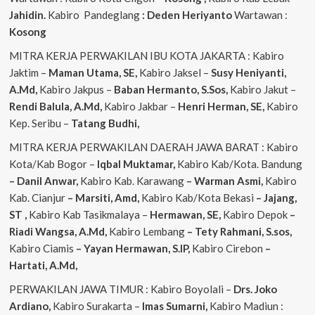
Jahidin.
Kabiro Pandeglang
: Deden Heriyanto
Wartawan :
Kosong
MITRA KERJA PERWAKILAN IBU KOTA JAKARTA : Kabiro
Jaktim –
Maman Utama, SE,
Kabiro Jaksel –
Susy Heniyanti,
A.Md,
Kabiro Jakpus –
Baban Hermanto, S.Sos,
Kabiro Jakut –
Rendi
Balula, A.Md,
Kabiro Jakbar –
Henri Herman, SE,
Kabiro
Kep. Seribu –
Tatang Budhi,
MITRA KERJA PERWAKILAN DAERAH JAWA BARAT : Kabiro
Kota/Kab Bogor –
Iqbal
Muktamar,
Kabiro Kab/Kota. Bandung
– Danil Anwar,
Kabiro Kab. Karawang
– Warman Asmi,
Kabiro
Kab. Cianjur
– Marsiti, Amd,
Kabiro Kab/Kota Bekasi
– Jajang,
ST
,
Kabiro Kab Tasikmalaya –
Hermawan, SE,
Kabiro Depok
–
Riadi Wangsa, A.Md,
Kabiro Lembang
– Tety Rahmani, S.sos,
Kabiro Ciamis
– Yayan Hermawan, S.IP,
Kabiro Cirebon
–
Hartati, A.Md,
PERWAKILAN JAWA TIMUR : Kabiro Boyolali –
Drs. Joko
Ardiano,
Kabiro Surakarta –
Imas
Sumarni,
Kabiro Madiun :