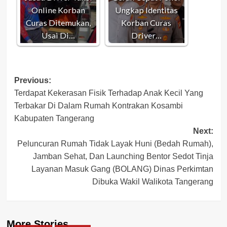
Online Korban
Ungkap Identitas
Curas Ditemukan,
Korban Curas
Usai Di…
Driver…
Post
Previous:
Terdapat Kekerasan Fisik Terhadap Anak Kecil Yang
navigation
Terbakar Di Dalam Rumah Kontrakan Kosambi
Kabupaten Tangerang
Next:
Peluncuran Rumah Tidak Layak Huni (Bedah Rumah),
Jamban Sehat, Dan Launching Bentor Sedot Tinja
Layanan Masuk Gang (BOLANG) Dinas Perkimtan
Dibuka Wakil Walikota Tangerang
More Stories