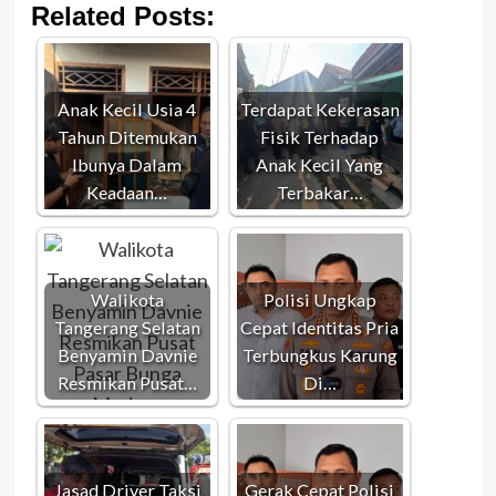
Related Posts:
Anak Kecil Usia 4
Terdapat Kekerasan
Tahun Ditemukan
Fisik Terhadap
Ibunya Dalam
Anak Kecil Yang
Keadaan…
Terbakar…
Walikota
Polisi Ungkap
Tangerang Selatan
Cepat Identitas Pria
Benyamin Davnie
Terbungkus Karung
Resmikan Pusat…
Di…
Jasad Driver Taksi
Gerak Cepat Polisi