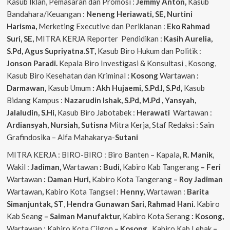
Kasub Iklan, Pemasaran dan Promosi :
Jemmy Anton,
Kasub
Bandahara/Keuangan :
Neneng
Heriawati, SE, Nurtini
Harisma,
Merketing Executive dan Periklanan :
Eko
Rahmad
Suri, SE,
MITRA KERJA Reporter Pendidikan :
Kasih Aurelia,
S.Pd, Agus
Supriyatna.ST,
Kasub Biro Hukum dan Politik :
Jonson Paradi.
Kepala Biro Investigasi & Konsultasi , Kosong,
Kasub Biro Kesehatan dan Kriminal
: Kosong
Wartawan
:
Darmawan,
Kasub Umum
: Akh Hujaemi, S.Pd.I, S.Pd,
Kasub
Bidang Kampus :
Nazarudin
Ishak, S.Pd, M.Pd , Yansyah,
Jalaludin, S.Hi,
Kasub Biro Jabotabek :
Herawati
Wartawan :
Ardiansyah, Nursiah, Sutisna
Mitra Kerja, Staf Redaksi : Sain
Grafindosika – Alfa Mahakarya-
Sutani
MITRA KERJA : BIRO-BIRO : Biro Banten – Kapala
, R. Manik
,
Wakil :
Jadiman,
Wartawan
: Budi,
Kabiro Kab Tangerang
–
Feri
Wartawan
: Daman Huri,
Kabiro Kota Tangerang
– Roy Jadiman
Wartawan
,
Kabiro Kota Tangsel :
Henny,
Wartawan :
Barita
Simanjuntak, ST
,
Hendra
Gunawan Sari, Rahmad Hani.
Kabiro
Kab Seang
–
Saiman Manufaktur,
Kabiro Kota Serang
: Kosong,
Wartawan : Kabiro Kota Cilgon
–
Kosong
,
Kabiro Kab Lebak
–