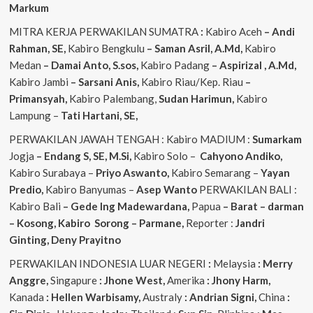
Markum
MITRA KERJA PERWAKILAN SUMATRA
:
Kabiro Aceh
– Andi
Rahman, SE,
Kabiro Bengkulu
– Saman Asril, A.Md,
Kabiro
Medan
– Damai Anto, S.sos,
Kabiro Padang
– Aspirizal , A.Md,
Kabiro Jambi
– Sarsani Anis,
Kabiro Riau/Kep. Riau
–
Primansyah,
Kabiro Palembang,
Sudan
Harimun,
Kabiro
Lampung –
Tati Hartani, SE,
PERWAKILAN JAWAH TENGAH : Kabiro MADIUM :
Sumarkam
Jogja
– Endang S, SE, M.Si,
Kabiro Solo –
Cahyono
Andiko,
Kabiro Surabaya –
Priyo
Aswanto,
Kabiro Semarang –
Yayan
Predio,
Kabiro Banyumas –
Asep
Wanto
PERWAKILAN BALI :
Kabiro Bali
– Gede
Ing
Madewardana,
Papua
– Barat – darman
– Kosong, Kabiro Sorong – Parmane,
Reporter :
Jandri
Ginting, Deny Prayitno
PERWAKILAN INDONESIA LUAR NEGERI
:
Melaysia
: Merry
Anggre,
Singapure
: Jhone West,
Amerika
: Jhony Harm,
Kanada
: Hellen Warbisamy,
Australy
: Andrian
Signi,
China
: