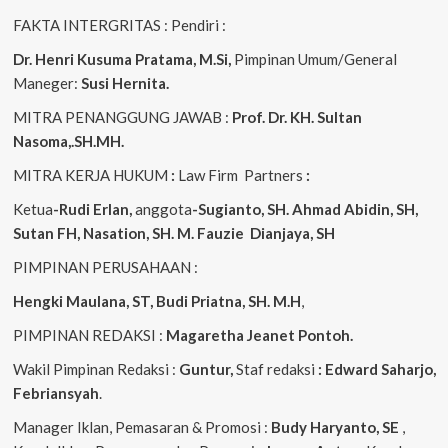
FAKTA INTERGRITAS : Pendiri :
Dr. Henri Kusuma
Pratama, M.Si,
Pimpinan Umum/General
Maneger:
Susi Hernita.
MITRA PENANGGUNG JAWAB :
Prof. Dr. KH. Sultan
Nasoma,.SH.MH.
MITRA KERJA HUKUM
:
Law Firm Partners
:
Ketua
-Rudi Erlan,
anggota
-Sugianto, SH. Ahmad Abidin, SH,
Sutan FH, Nasation, SH. M. Fauzie Dianjaya, SH
PIMPINAN PERUSAHAAN :
Hengki Maulana, ST, Budi Priatna, SH. M.H
,
PIMPINAN REDAKSI :
Magaretha Jeanet Pontoh.
Wakil Pimpinan Redaksi :
Guntur,
Staf redaksi
: Edward Saharjo,
Febriansyah
.
Manager Iklan, Pemasaran & Promosi :
Budy Haryanto, SE
,