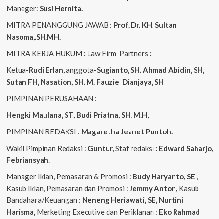
Maneger:
Susi Hernita.
MITRA PENANGGUNG JAWAB :
Prof. Dr. KH. Sultan
Nasoma,.SH.MH.
MITRA KERJA HUKUM
:
Law Firm Partners
:
Ketua
-Rudi Erlan,
anggota
-Sugianto, SH. Ahmad Abidin, SH,
Sutan FH, Nasation, SH. M. Fauzie Dianjaya, SH
PIMPINAN PERUSAHAAN :
Hengki Maulana, ST, Budi Priatna, SH. M.H
,
PIMPINAN REDAKSI :
Magaretha Jeanet Pontoh.
Wakil Pimpinan Redaksi :
Guntur,
Staf redaksi
: Edward Saharjo,
Febriansyah
.
Manager Iklan, Pemasaran & Promosi :
Budy Haryanto, SE
,
Kasub Iklan, Pemasaran dan Promosi :
Jemmy Anton,
Kasub
Bandahara/Keuangan :
Neneng
Heriawati, SE, Nurtini
Harisma,
Merketing Executive dan Periklanan :
Eko
Rahmad