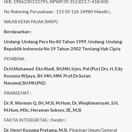
NIB. 1906230133795, NPWP.39.352.823.7-418.000
No Rekening Perusahaan : 155 00 126 34980 Mandiri.,
WAJIB KENA PAJAK (WKP)
Berdasarkan :
Undang-Undang Pers No 40 Tahun 1999
,
Undang-Undang
Republik Indonesia No 19 Tahun 2002 Tentang Hak Cipta
PEMBINA :
Dr.H.Muhamad
Eko
Riadi, SH,MH, Irjen. Pol (Pur) Drs. H. Edy
Kusuma Wijaya, SH. MH, MM, Prof.Dr.Sutan
Nasomal,SH.MH,PhD.
PANASEHAT :
Dr. R. Warman Q, SH, M.Si, M.Hum, Dr, Waqkimansyah, S.H,
M.Hum, MSc, Herawan Sukses, SE, M,Si
FAKTA INTERGRITAS : Pendiri :
Dr. Henri Kusuma
Pratama, M.Si,
Pimpinan Umum/General