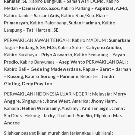
Rahman, SE,
Kabiro Bengkulu
– Saman Asril, A.Md,
Kabiro
Medan
– Damai Anto, S.sos,
Kabiro Padang
– Aspirizal , A.Md,
Kabiro Jambi
– Sarsani Anis,
Kabiro Riau/Kep. Riau
–
Primansyah,
Kabiro Palembang,
Sudan
Harimun,
Kabiro
Lampung –
Tati Hartani, SE,
PERWAKILAN JAWAH TENGAH : Kabiro MADIUM :
Sumarkam
Jogja
– Endang S, SE, M.Si,
Kabiro Solo –
Cahyono
Andiko,
Kabiro Surabaya –
Priyo
Aswanto,
Kabiro Semarang –
Yayan
Predio,
Kabiro Banyumas –
Asep
Wanto
PERWAKILAN BALI :
Kabiro Bali
– Gede
Ing
Madewardana,
Papua
– Barat – darman
– Kosong, Kabiro Sorong – Parmane,
Reporter :
Jandri
Ginting, Deny Prayitno
PERWAKILAN INDONESIA LUAR NEGERI
:
Melaysia
: Merry
Anggre,
Singapure
: Jhone West,
Amerika
: Jhony Harm,
Kanada
: Hellen Warbisamy,
Australy
: Andrian
Signi,
China
:
Sin Dinis.
Hokong :
Jacky,
Thailand :
Sun Sin,
Pliphina :
Mas
Andree
Silahkan pasang Iklan, murah dan terjangkau Hub Kami :