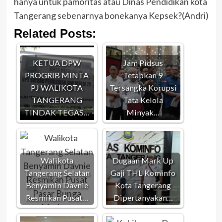
hanya untuk pamoritas atau Dinas Pendidikan kota
Tangerang sebenarnya bonekanya Kepsek?(Andri)
Related Posts:
KETUA DPW
Jam Pidsus
PROGRIB MINTA
Tetapkan 9
PJ WALIKOTA
Tersangka Korupsi
TANGERANG
Tata Kelola
TINDAK TEGAS…
Minyak…
Walikota
Dugaan Mark Up
Tangerang Selatan
Gaji THL Kominfo
Benyamin Davnie
Kota Tangerang
Resmikan Pusat…
Dipertanyakan…