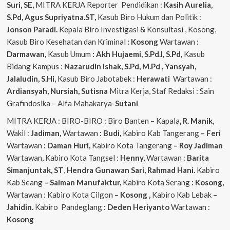
Suri, SE,
MITRA KERJA Reporter Pendidikan :
Kasih Aurelia,
S.Pd, Agus
Supriyatna.ST,
Kasub Biro Hukum dan Politik :
Jonson Paradi.
Kepala Biro Investigasi & Konsultasi , Kosong,
Kasub Biro Kesehatan dan Kriminal
: Kosong
Wartawan
:
Darmawan,
Kasub Umum
: Akh Hujaemi, S.Pd.I, S.Pd,
Kasub
Bidang Kampus :
Nazarudin
Ishak, S.Pd, M.Pd , Yansyah,
Jalaludin, S.Hi,
Kasub Biro Jabotabek :
Herawati
Wartawan :
Ardiansyah, Nursiah, Sutisna
Mitra Kerja, Staf Redaksi : Sain
Grafindosika – Alfa Mahakarya-
Sutani
MITRA KERJA : BIRO-BIRO : Biro Banten – Kapala
, R. Manik
,
Wakil :
Jadiman,
Wartawan
: Budi,
Kabiro Kab Tangerang
–
Feri
Wartawan
: Daman Huri,
Kabiro Kota Tangerang
– Roy Jadiman
Wartawan
,
Kabiro Kota Tangsel :
Henny,
Wartawan :
Barita
Simanjuntak, ST
,
Hendra
Gunawan Sari, Rahmad Hani.
Kabiro
Kab Seang
–
Saiman Manufaktur,
Kabiro Kota Serang
: Kosong,
Wartawan : Kabiro Kota Cilgon
–
Kosong
,
Kabiro Kab Lebak
–
Jahidin.
Kabiro Pandeglang
: Deden Heriyanto
Wartawan :
Kosong