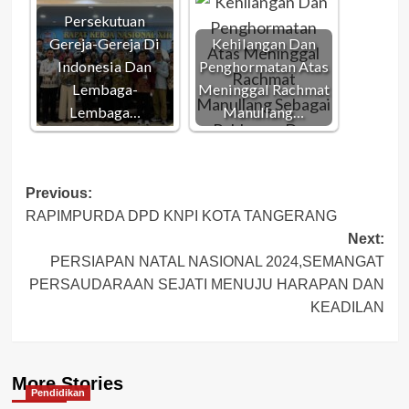
Persekutuan
Gereja-Gereja Di
Kehilangan Dan
Indonesia Dan
Penghormatan Atas
Lembaga-
Meninggal Rachmat
Lembaga…
Manullang…
Post
Previous:
RAPIMPURDA DPD KNPI KOTA TANGERANG
navigation
Next:
PERSIAPAN NATAL NASIONAL 2024,SEMANGAT
PERSAUDARAAN SEJATI MENUJU HARAPAN DAN
KEADILAN
More Stories
Pendidikan