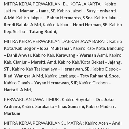
MITRA KERJA PERWAKILAN IBU KOTA JAKARTA : Kabiro
Jaktim –
Maman Utama, SE,
Kabiro Jaksel –
Susy Heniyanti,
A.Md,
Kabiro Jakpus –
Baban Hermanto, S.Sos,
Kabiro Jakut –
Rendi
Balula, A.Md,
Kabiro Jakbar –
Henri Herman, SE,
Kabiro
Kep. Seribu –
Tatang Budhi,
MITRA KERJA PERWAKILAN DAERAH JAWA BARAT : Kabiro
Kota/Kab Bogor –
Iqbal
Muktamar,
Kabiro Kab/Kota. Bandung
– Danil Anwar,
Kabiro Kab. Karawang
– Warman Asmi,
Kabiro
Kab. Cianjur
– Marsiti, Amd,
Kabiro Kab/Kota Bekasi
– Jajang,
ST
,
Kabiro Kab Tasikmalaya –
Hermawan, SE,
Kabiro Depok
–
Riadi Wangsa, A.Md,
Kabiro Lembang
– Tety Rahmani, S.sos,
Kabiro Ciamis
– Yayan Hermawan, S.IP,
Kabiro Cirebon
–
Hartati, A.Md,
PERWAKILAN JAWA TIMUR : Kabiro Boyolali –
Drs. Joko
Ardiano,
Kabiro Surakarta –
Imas
Sumarni,
Kabiro Madiun :
Markum
MITRA KERJA PERWAKILAN SUMATRA
:
Kabiro Aceh
– Andi