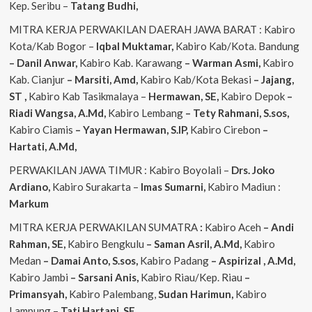
Kep. Seribu –
Tatang Budhi,
MITRA KERJA PERWAKILAN DAERAH JAWA BARAT : Kabiro
Kota/Kab Bogor –
Iqbal
Muktamar,
Kabiro Kab/Kota. Bandung
– Danil Anwar,
Kabiro Kab. Karawang
– Warman Asmi,
Kabiro
Kab. Cianjur
– Marsiti, Amd,
Kabiro Kab/Kota Bekasi
– Jajang,
ST
,
Kabiro Kab Tasikmalaya –
Hermawan, SE,
Kabiro Depok
–
Riadi Wangsa, A.Md,
Kabiro Lembang
– Tety Rahmani, S.sos,
Kabiro Ciamis
– Yayan Hermawan, S.IP,
Kabiro Cirebon
–
Hartati, A.Md,
PERWAKILAN JAWA TIMUR : Kabiro Boyolali –
Drs. Joko
Ardiano,
Kabiro Surakarta –
Imas
Sumarni,
Kabiro Madiun :
Markum
MITRA KERJA PERWAKILAN SUMATRA
:
Kabiro Aceh
– Andi
Rahman, SE,
Kabiro Bengkulu
– Saman Asril, A.Md,
Kabiro
Medan
– Damai Anto, S.sos,
Kabiro Padang
– Aspirizal , A.Md,
Kabiro Jambi
– Sarsani Anis,
Kabiro Riau/Kep. Riau
–
Primansyah,
Kabiro Palembang,
Sudan
Harimun,
Kabiro
Lampung –
Tati Hartani, SE,