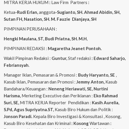
MITRA KERJA HUKUM
:
Law Firm Partners
:
Ketua
-Rudi Erlan,
anggota
-Sugianto, SH. Ahmad Abidin, SH,
Sutan FH, Nasation, SH. M. Fauzie Dianjaya, SH
PIMPINAN PERUSAHAAN :
Hengki Maulana, ST, Budi Priatna, SH. M.H
,
PIMPINAN REDAKSI :
Magaretha Jeanet Pontoh.
Wakil Pimpinan Redaksi :
Guntur,
Staf redaksi
: Edward Saharjo,
Febriansyah
.
Manager Iklan, Pemasaran & Promosi :
Budy Haryanto, SE
,
Kasub Iklan, Pemasaran dan Promosi :
Jemmy Anton,
Kasub
Bandahara/Keuangan :
Neneng
Heriawati, SE, Nurtini
Harisma,
Merketing Executive dan Periklanan :
Eko
Rahmad
Suri, SE,
MITRA KERJA Reporter Pendidikan :
Kasih Aurelia,
S.Pd, Agus
Supriyatna.ST,
Kasub Biro Hukum dan Politik :
Jonson Paradi.
Kepala Biro Investigasi & Konsultasi , Kosong,
Kasub Biro Kesehatan dan Kriminal
: Kosong
Wartawan
: