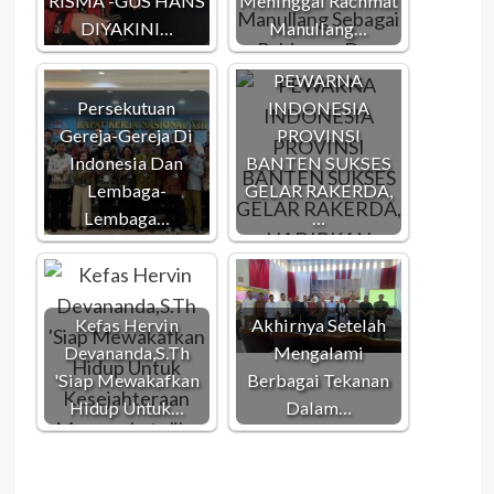
RISMA -GUS HANS
Meninggal Rachmat
DIYAKINI…
Manullang…
PEWARNA
Persekutuan
INDONESIA
Gereja-Gereja Di
PROVINSI
Indonesia Dan
BANTEN SUKSES
Lembaga-
GELAR RAKERDA,
Lembaga…
…
Kefas Hervin
Akhirnya Setelah
Devananda,S.Th
Mengalami
'Siap Mewakafkan
Berbagai Tekanan
Hidup Untuk…
Dalam…