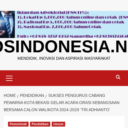
Skip
to
content
OSINDONESIA.N
MENDIDIK, INOVASI DAN ASPIRASI MASYARAKAT
Primary
Menu
HOME
PENDIDIKAN
SUKSES PENGURUS CABANG
PEWARNA KOTA BEKASI GELAR ACARA ORASI KEBANGSAAN
BERSAMA CALON WALIKOTA 2024-2029 ‘TRI ADHIANTO’
Pemerintah
Pendidikan
Umum