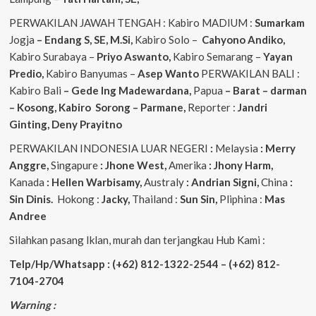
PERWAKILAN JAWAH TENGAH : Kabiro MADIUM :
Sumarkam
Jogja
– Endang S, SE, M.Si,
Kabiro Solo –
Cahyono
Andiko,
Kabiro Surabaya –
Priyo
Aswanto,
Kabiro Semarang –
Yayan
Predio,
Kabiro Banyumas –
Asep
Wanto
PERWAKILAN BALI :
Kabiro Bali
– Gede
Ing
Madewardana,
Papua
– Barat – darman
– Kosong, Kabiro Sorong – Parmane,
Reporter :
Jandri
Ginting, Deny Prayitno
PERWAKILAN INDONESIA LUAR NEGERI
:
Melaysia
: Merry
Anggre,
Singapure
: Jhone West,
Amerika
: Jhony Harm,
Kanada
: Hellen Warbisamy,
Australy
: Andrian
Signi,
China
:
Sin Dinis.
Hokong :
Jacky,
Thailand :
Sun Sin,
Pliphina :
Mas
Andree
Silahkan pasang Iklan, murah dan terjangkau Hub Kami :
Telp/Hp/Whatsapp : (+62) 812-1322-2544 – (+62) 812-
7104-2704
Warning :