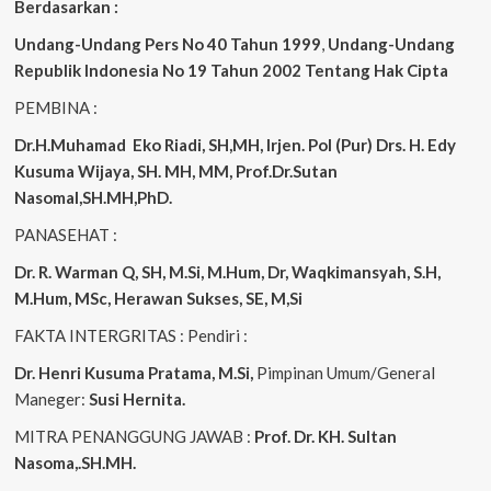
Berdasarkan :
Undang-Undang Pers No 40 Tahun 1999
,
Undang-Undang
Republik Indonesia No 19 Tahun 2002 Tentang Hak Cipta
PEMBINA :
Dr.H.Muhamad
Eko
Riadi, SH,MH, Irjen. Pol (Pur) Drs. H. Edy
Kusuma Wijaya, SH. MH, MM, Prof.Dr.Sutan
Nasomal,SH.MH,PhD.
PANASEHAT :
Dr. R. Warman Q, SH, M.Si, M.Hum, Dr, Waqkimansyah, S.H,
M.Hum, MSc, Herawan Sukses, SE, M,Si
FAKTA INTERGRITAS : Pendiri :
Dr. Henri Kusuma
Pratama, M.Si,
Pimpinan Umum/General
Maneger:
Susi Hernita.
MITRA PENANGGUNG JAWAB :
Prof. Dr. KH. Sultan
Nasoma,.SH.MH.