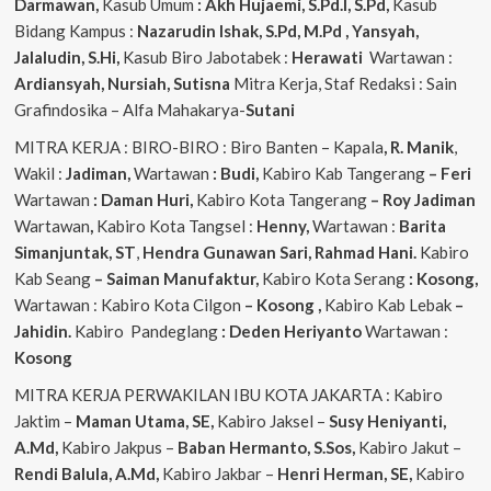
Darmawan,
Kasub Umum
: Akh Hujaemi, S.Pd.I, S.Pd,
Kasub
Bidang Kampus :
Nazarudin
Ishak, S.Pd, M.Pd , Yansyah,
Jalaludin, S.Hi,
Kasub Biro Jabotabek :
Herawati
Wartawan :
Ardiansyah, Nursiah, Sutisna
Mitra Kerja, Staf Redaksi : Sain
Grafindosika – Alfa Mahakarya-
Sutani
MITRA KERJA : BIRO-BIRO : Biro Banten – Kapala
, R. Manik
,
Wakil :
Jadiman,
Wartawan
: Budi,
Kabiro Kab Tangerang
–
Feri
Wartawan
: Daman Huri,
Kabiro Kota Tangerang
– Roy Jadiman
Wartawan
,
Kabiro Kota Tangsel :
Henny,
Wartawan :
Barita
Simanjuntak, ST
,
Hendra
Gunawan Sari, Rahmad Hani.
Kabiro
Kab Seang
–
Saiman Manufaktur,
Kabiro Kota Serang
: Kosong,
Wartawan : Kabiro Kota Cilgon
–
Kosong
,
Kabiro Kab Lebak
–
Jahidin.
Kabiro Pandeglang
: Deden Heriyanto
Wartawan :
Kosong
MITRA KERJA PERWAKILAN IBU KOTA JAKARTA : Kabiro
Jaktim –
Maman Utama, SE,
Kabiro Jaksel –
Susy Heniyanti,
A.Md,
Kabiro Jakpus –
Baban Hermanto, S.Sos,
Kabiro Jakut –
Rendi
Balula, A.Md,
Kabiro Jakbar –
Henri Herman, SE,
Kabiro