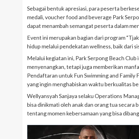
Sebagai bentuk apresiasi, para peserta berk
medali, voucher food and beverage Park Serpon
dapat menambah semangat peserta dalam mengi
Event ini merupakan bagian dari program “Tj
hidup melalui pendekatan wellness, baik dari si
Melalui kegiatan ini, Park Serpong Beach Clu
menyenangkan, tetapi juga memberikan manfaa
Pendaftaran untuk Fun Swimming and Family Fu
yang ingin menghabiskan waktu berkualitas b
Wellyansyah Sanjaya selaku Operations Mana
bisa dinikmati oleh anak dan orang tua secara 
tentang momen kebersamaan yang bisa dibangun