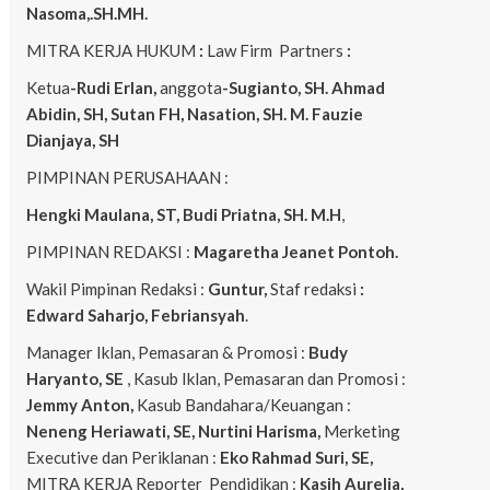
Nasoma,.SH.MH.
MITRA KERJA HUKUM
:
Law Firm Partners
:
Ketua
-Rudi Erlan,
anggota
-Sugianto, SH. Ahmad
Abidin, SH, Sutan FH, Nasation, SH. M. Fauzie
Dianjaya, SH
PIMPINAN PERUSAHAAN :
Hengki Maulana, ST, Budi Priatna, SH. M.H
,
PIMPINAN REDAKSI :
Magaretha Jeanet Pontoh.
Wakil Pimpinan Redaksi :
Guntur,
Staf redaksi
:
Edward Saharjo, Febriansyah
.
Manager Iklan, Pemasaran & Promosi :
Budy
Haryanto, SE
, Kasub Iklan, Pemasaran dan Promosi :
Jemmy Anton,
Kasub Bandahara/Keuangan :
Neneng
Heriawati, SE, Nurtini Harisma,
Merketing
Executive dan Periklanan :
Eko
Rahmad Suri, SE,
MITRA KERJA Reporter Pendidikan :
Kasih Aurelia,