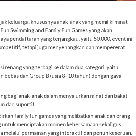
Istri Bertahun-tahun
admin
Agustus 4, 2026
jak keluarga, khususnya anak-anak yang memiliki minat
t Fun Swimming and Family Fun Games yang akan
aya pendaftaran yang terjangkau, yaitu 50.000, event ini
kompetitif, tetapi juga menyenangkan dan mempererat
i renang yang terbagi ke dalam dua kategori, yaitu
an bebas dan Group B (usia 8–10 tahun) dengan gaya
ang bagi anak-anak dalam menyalurkan minat dan bakat
n dan suportif.
adirkan family fun games yang melibatkan anak dan orang
cang untuk menciptakan momen kebersamaan sekaligus
 melalui permainan yang interaktif dan penuh keseruan.