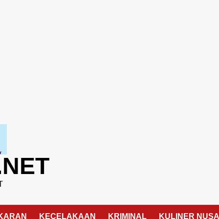
.NET
T
KARAN
KECELAKAAN
KRIMINAL
KULINER NUS