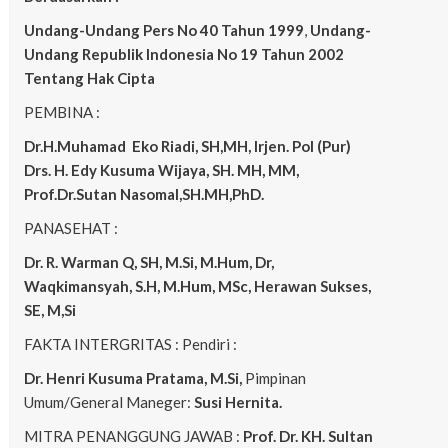
Undang-Undang Pers No 40 Tahun 1999
,
Undang-
Undang Republik Indonesia No 19 Tahun 2002
Tentang Hak Cipta
PEMBINA :
Dr.H.Muhamad
Eko
Riadi, SH,MH, Irjen. Pol (Pur)
Drs. H. Edy Kusuma Wijaya, SH. MH, MM,
Prof.Dr.Sutan Nasomal,SH.MH,PhD.
PANASEHAT :
Dr. R. Warman Q, SH, M.Si, M.Hum, Dr,
Waqkimansyah, S.H, M.Hum, MSc, Herawan Sukses,
SE, M,Si
FAKTA INTERGRITAS : Pendiri :
Dr. Henri Kusuma
Pratama, M.Si,
Pimpinan
Umum/General Maneger:
Susi Hernita.
MITRA PENANGGUNG JAWAB :
Prof. Dr. KH. Sultan