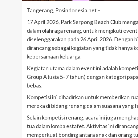
meninggal di tempat.
Tangerang, Posindonesia.net –
admin
Juni 11, 2025
17 April 2026, Park Serpong Beach Club menga
dalam olahraga renang, untuk mengikuti even
diselenggarakan pada 26 April 2026. Dengan bi
dirancang sebagai kegiatan yang tidak hanya 
kebersamaan keluarga.
Kegiatan utama dalam event ini adalah kompetis
Group A (usia 5–7 tahun) dengan kategori pap
bebas.
Kompetisi ini dihadirkan untuk memberikan ru
mereka di bidang renang dalam suasana yang fu
Selain kompetisi renang, acara ini juga mengh
tua dalam lomba estafet. Aktivitas ini diran
memperkuat bonding antara anak dan orang tua