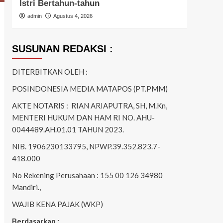
Ringkus Terduga Pelaku Pembunuhan
Patr
admin
Juni 18, 2026
admi
SUSUNAN REDAKSI :
DITERBITKAN OLEH :
POSINDONESIA MEDIA MATAPOS (PT.PMM)
AKTE NOTARIS : RIAN ARIAPUTRA, SH, M.Kn,
MENTERI HUKUM DAN HAM RI NO. AHU-
0044489.AH.01.01 TAHUN 2023.
NIB. 1906230133795, NPWP.39.352.823.7-
418.000
No Rekening Perusahaan : 155 00 126 34980
Mandiri.,
WAJIB KENA PAJAK (WKP)
Berdasarkan :