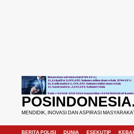
Skip
to
content
POSINDONESIA
MENDIDIK, INOVASI DAN ASPIRASI MASYARAKA
BERITA POLISI
DUNIA
ESEKUTIP
KEBA