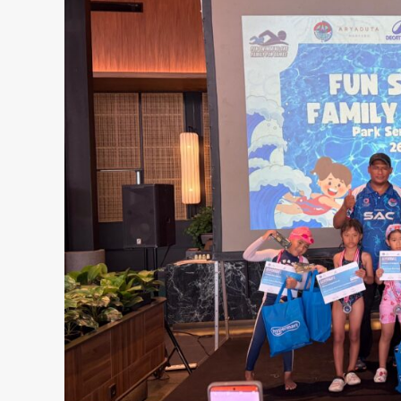
admin
Februari 20, 2025
Pendidikan
DP3AP2KB Kota Tangerang Kol
Lintas Komunitas Harmoni Ger
Bersama,80 Guru SD Mengikuti
admin
Juli 31, 2026
Kecelakaan
Kriminal
Warga diduga di tabrak mobil 
terjatuh di truk lalu di sengat k