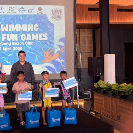
Dalam Gerakan Nurani Bangsa Di
Rumah Griya Gusdur
admin
September 4, 2025
Pendidikan
aborasi
Polri Kerahkan 372 Taruna Akpol
akan
Dampingi Siswa Di 73 Sekolah Rakyat
Bersama Taruna TNI
admin
Agustus 5, 2026
Berita Polisi
Hukum
Kriminal
Tangerang Raya
sampah,
Diduga Kejam Dan Sadis Oknum
abil optic
Pegawai PPPK Lakukan KDRT Terhadap