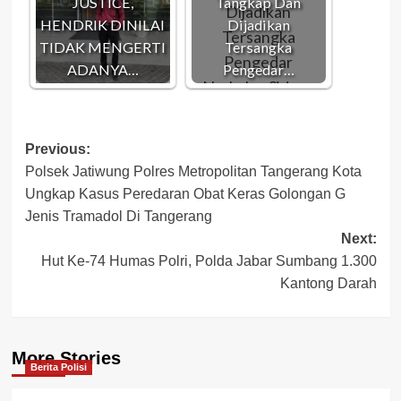
JUSTICE,
Tangkap Dan
HENDRIK DINILAI
Dijadikan
TIDAK MENGERTI
Tersangka
ADANYA…
Pengedar…
Post
Previous:
Polsek Jatiwung Polres Metropolitan Tangerang Kota
navigation
Ungkap Kasus Peredaran Obat Keras Golongan G
Jenis Tramadol Di Tangerang
Next:
Hut Ke-74 Humas Polri, Polda Jabar Sumbang 1.300
Kantong Darah
More Stories
Berita Polisi