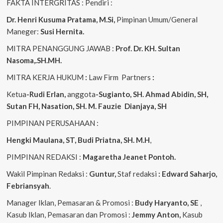
FAKTA INTERGRITAS : Pendiri :
Dr. Henri Kusuma
Pratama, M.Si,
Pimpinan Umum/General
Maneger:
Susi Hernita.
MITRA PENANGGUNG JAWAB :
Prof. Dr. KH. Sultan
Nasoma,.SH.MH.
MITRA KERJA HUKUM
:
Law Firm Partners
:
Ketua
-Rudi Erlan,
anggota
-Sugianto, SH. Ahmad Abidin, SH,
Sutan FH, Nasation, SH. M. Fauzie Dianjaya, SH
PIMPINAN PERUSAHAAN :
Hengki Maulana, ST, Budi Priatna, SH. M.H
,
PIMPINAN REDAKSI :
Magaretha Jeanet Pontoh.
Wakil Pimpinan Redaksi :
Guntur,
Staf redaksi
: Edward Saharjo,
Febriansyah
.
Manager Iklan, Pemasaran & Promosi :
Budy Haryanto, SE
,
Kasub Iklan, Pemasaran dan Promosi :
Jemmy Anton,
Kasub