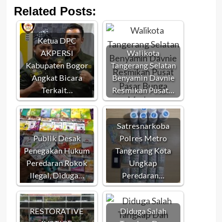
Related Posts:
Ketua DPC
AKPERSI
Walikota
Kabupaten Bogor
Tangerang Selatan
Angkat Bicara
Benyamin Davnie
Terkait…
Resmikan Pusat…
Satresnarkoba
Publik Desak
Polres Metro
Penegakan Hukum
Tangerang Kota
Peredaran Rokok
Ungkap
Ilegal, Diduga…
Peredaran…
RESTORATIVE
Diduga Salah