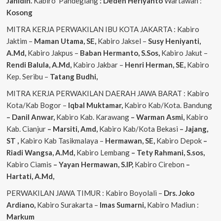
Jahidin.
Kabiro Pandeglang
: Deden Heriyanto
Wartawan :
Kosong
MITRA KERJA PERWAKILAN IBU KOTA JAKARTA : Kabiro
Jaktim –
Maman Utama, SE,
Kabiro Jaksel –
Susy Heniyanti,
A.Md,
Kabiro Jakpus –
Baban Hermanto, S.Sos,
Kabiro Jakut –
Rendi
Balula, A.Md,
Kabiro Jakbar –
Henri Herman, SE,
Kabiro
Kep. Seribu –
Tatang Budhi,
MITRA KERJA PERWAKILAN DAERAH JAWA BARAT : Kabiro
Kota/Kab Bogor –
Iqbal
Muktamar,
Kabiro Kab/Kota. Bandung
– Danil Anwar,
Kabiro Kab. Karawang
– Warman Asmi,
Kabiro
Kab. Cianjur
– Marsiti, Amd,
Kabiro Kab/Kota Bekasi
– Jajang,
ST
,
Kabiro Kab Tasikmalaya –
Hermawan, SE,
Kabiro Depok
–
Riadi Wangsa, A.Md,
Kabiro Lembang
– Tety Rahmani, S.sos,
Kabiro Ciamis
– Yayan Hermawan, S.IP,
Kabiro Cirebon
–
Hartati, A.Md,
PERWAKILAN JAWA TIMUR : Kabiro Boyolali –
Drs. Joko
Ardiano,
Kabiro Surakarta –
Imas
Sumarni,
Kabiro Madiun :
Markum