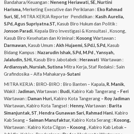
Bandahara/Keuangan :
Neneng
Heriawati, SE, Nurtini
Harisma,
Merketing Executive dan Periklanan :
Eko
Rahmad
Suri, SE,
MITRA KERJA Reporter Pendidikan :
Kasih Aurelia,
S.Pd, Agus
Supriyatna.ST,
Kasub Biro Hukum dan Politik :
Jonson Paradi.
Kepala Biro Investigasi & Konsultasi , Kosong,
Kasub Biro Kesehatan dan Kriminal
: Kosong
Wartawan
:
Darmawan,
Kasub Umum
: Akh Hujaemi, S.Pd.I, S.Pd,
Kasub
Bidang Kampus :
Nazarudin
Ishak, S.Pd, M.Pd , Yansyah,
Jalaludin, S.Hi,
Kasub Biro Jabotabek :
Herawati
Wartawan :
Ardiansyah, Nursiah, Sutisna
Mitra Kerja, Staf Redaksi : Sain
Grafindosika – Alfa Mahakarya-
Sutani
MITRA KERJA : BIRO-BIRO : Biro Banten – Kapala
, R. Manik
,
Wakil :
Jadiman,
Wartawan
: Budi,
Kabiro Kab Tangerang
–
Feri
Wartawan
: Daman Huri,
Kabiro Kota Tangerang
– Roy Jadiman
Wartawan
,
Kabiro Kota Tangsel :
Henny,
Wartawan :
Barita
Simanjuntak, ST
,
Hendra
Gunawan Sari, Rahmad Hani.
Kabiro
Kab Seang
–
Saiman Manufaktur,
Kabiro Kota Serang
: Kosong,
Wartawan : Kabiro Kota Cilgon
–
Kosong
,
Kabiro Kab Lebak
–