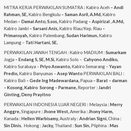
MITRA KERJA PERWAKILAN SUMATRA
:
Kabiro Aceh
– Andi
Rahman, SE,
Kabiro Bengkulu
– Saman Asril, A.Md,
Kabiro
Medan
– Damai Anto, S.sos,
Kabiro Padang
– Aspirizal , A.Md,
Kabiro Jambi
– Sarsani Anis,
Kabiro Riau/Kep. Riau
–
Primansyah,
Kabiro Palembang,
Sudan
Harimun,
Kabiro
Lampung –
Tati Hartani, SE,
PERWAKILAN JAWAH TENGAH : Kabiro MADIUM :
Sumarkam
Jogja
– Endang S, SE, M.Si,
Kabiro Solo –
Cahyono
Andiko,
Kabiro Surabaya –
Priyo
Aswanto,
Kabiro Semarang –
Yayan
Predio,
Kabiro Banyumas –
Asep
Wanto
PERWAKILAN BALI :
Kabiro Bali
– Gede
Ing
Madewardana,
Papua
– Barat – darman
– Kosong, Kabiro Sorong – Parmane,
Reporter :
Jandri
Ginting, Deny Prayitno
PERWAKILAN INDONESIA LUAR NEGERI
:
Melaysia
: Merry
Anggre,
Singapure
: Jhone West,
Amerika
: Jhony Harm,
Kanada
: Hellen Warbisamy,
Australy
: Andrian
Signi,
China
:
Sin Dinis.
Hokong :
Jacky,
Thailand :
Sun Sin,
Pliphina :
Mas