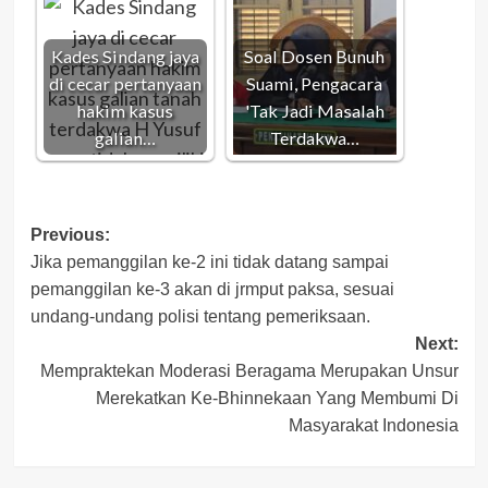
Kades Sindang jaya
Soal Dosen Bunuh
di cecar pertanyaan
Suami, Pengacara
hakim kasus
'Tak Jadi Masalah
galian…
Terdakwa…
Post
Previous:
Jika pemanggilan ke-2 ini tidak datang sampai
navigation
pemanggilan ke-3 akan di jrmput paksa, sesuai
undang-undang polisi tentang pemeriksaan.
Next:
Mempraktekan Moderasi Beragama Merupakan Unsur
Merekatkan Ke-Bhinnekaan Yang Membumi Di
Masyarakat Indonesia