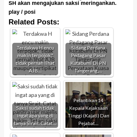
SH akan mengajukan saksi meringankan.
play / posi
Related Posts:
Terdakwa H encu
Sidang Perdana
makin terpojok,"
Pedagang Pasar
tidak pernah lihat
Kutabumi Di PN
AJB…
Tangerang,…
Pelantikan 14
Saksi sudah tidak
Kepala Kejaksaan
ingat apa yang di
Tinggi (Kajati) Dan
tanya Sirait. Catat…
Pejabat…