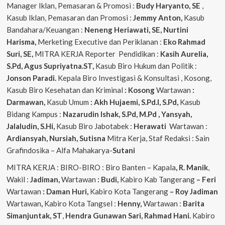
Manager Iklan, Pemasaran & Promosi :
Budy Haryanto, SE
,
Kasub Iklan, Pemasaran dan Promosi :
Jemmy Anton,
Kasub
Bandahara/Keuangan :
Neneng
Heriawati, SE, Nurtini
Harisma,
Merketing Executive dan Periklanan :
Eko
Rahmad
Suri, SE,
MITRA KERJA Reporter Pendidikan :
Kasih Aurelia,
S.Pd, Agus
Supriyatna.ST,
Kasub Biro Hukum dan Politik :
Jonson Paradi.
Kepala Biro Investigasi & Konsultasi , Kosong,
Kasub Biro Kesehatan dan Kriminal
: Kosong
Wartawan
:
Darmawan,
Kasub Umum
: Akh Hujaemi, S.Pd.I, S.Pd,
Kasub
Bidang Kampus :
Nazarudin
Ishak, S.Pd, M.Pd , Yansyah,
Jalaludin, S.Hi,
Kasub Biro Jabotabek :
Herawati
Wartawan :
Ardiansyah, Nursiah, Sutisna
Mitra Kerja, Staf Redaksi : Sain
Grafindosika – Alfa Mahakarya-
Sutani
MITRA KERJA : BIRO-BIRO : Biro Banten – Kapala
, R. Manik
,
Wakil :
Jadiman,
Wartawan
: Budi,
Kabiro Kab Tangerang
–
Feri
Wartawan
: Daman Huri,
Kabiro Kota Tangerang
– Roy Jadiman
Wartawan
,
Kabiro Kota Tangsel :
Henny,
Wartawan :
Barita
Simanjuntak, ST
,
Hendra
Gunawan Sari, Rahmad Hani.
Kabiro