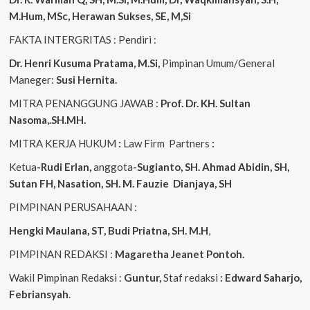
M.Hum, MSc, Herawan Sukses, SE, M,Si
FAKTA INTERGRITAS : Pendiri :
Dr. Henri Kusuma
Pratama, M.Si,
Pimpinan Umum/General
Maneger:
Susi Hernita.
MITRA PENANGGUNG JAWAB :
Prof. Dr. KH. Sultan
Nasoma,.SH.MH.
MITRA KERJA HUKUM
:
Law Firm Partners
:
Ketua
-Rudi Erlan,
anggota
-Sugianto, SH. Ahmad Abidin, SH,
Sutan FH, Nasation, SH. M. Fauzie Dianjaya, SH
PIMPINAN PERUSAHAAN :
Hengki Maulana, ST, Budi Priatna, SH. M.H
,
PIMPINAN REDAKSI :
Magaretha Jeanet Pontoh.
Wakil Pimpinan Redaksi :
Guntur,
Staf redaksi
: Edward Saharjo,
Febriansyah
.