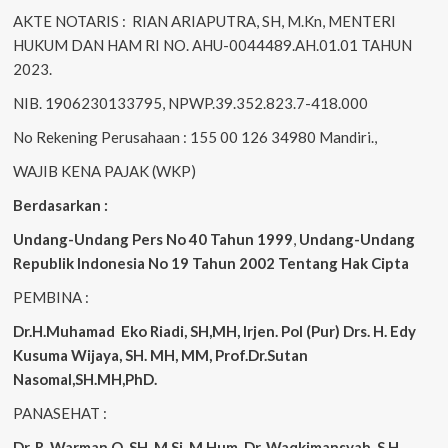
AKTE NOTARIS : RIAN ARIAPUTRA, SH, M.Kn, MENTERI
HUKUM DAN HAM RI NO. AHU-0044489.AH.01.01 TAHUN
2023.
NIB. 1906230133795, NPWP.39.352.823.7-418.000
No Rekening Perusahaan : 155 00 126 34980 Mandiri.,
WAJIB KENA PAJAK (WKP)
Berdasarkan :
Undang-Undang Pers No 40 Tahun 1999
,
Undang-Undang
Republik Indonesia No 19 Tahun 2002 Tentang Hak Cipta
PEMBINA :
Dr.H.Muhamad
Eko
Riadi, SH,MH, Irjen. Pol (Pur) Drs. H. Edy
Kusuma Wijaya, SH. MH, MM, Prof.Dr.Sutan
Nasomal,SH.MH,PhD.
PANASEHAT :
Dr. R. Warman Q, SH, M.Si, M.Hum, Dr, Waqkimansyah, S.H,