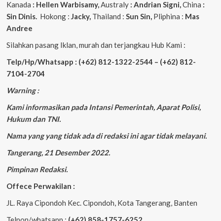
Kanada
: Hellen Warbisamy,
Australy
: Andrian
Signi,
China
:
Sin Dinis.
Hokong :
Jacky,
Thailand :
Sun Sin,
Pliphina :
Mas
Andree
Silahkan pasang Iklan, murah dan terjangkau Hub Kami :
Telp/Hp/Whatsapp : (+62) 812-1322-2544 – (+62) 812-
7104-2704
Warning :
Kami informasikan pada Intansi Pemerintah, Aparat Polisi,
Hukum dan TNI.
Nama yang yang tidak ada di redaksi ini agar tidak melayani.
Tangerang, 21 Desember 2022.
Pimpinan Redaksi.
Offece Perwakilan :
JL. Raya Cipondoh Kec. Cipondoh, Kota Tangerang, Banten
Telpon/whatsapp :
(+62) 858-1757-6252