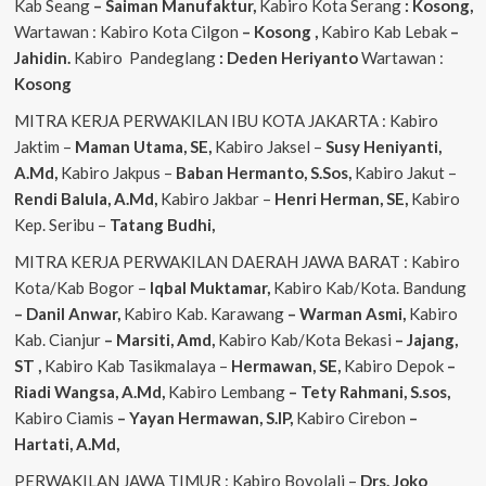
Kab Seang
–
Saiman Manufaktur,
Kabiro Kota Serang
: Kosong,
Wartawan : Kabiro Kota Cilgon
–
Kosong
,
Kabiro Kab Lebak
–
Jahidin.
Kabiro Pandeglang
: Deden Heriyanto
Wartawan :
Kosong
MITRA KERJA PERWAKILAN IBU KOTA JAKARTA : Kabiro
Jaktim –
Maman Utama, SE,
Kabiro Jaksel –
Susy Heniyanti,
A.Md,
Kabiro Jakpus –
Baban Hermanto, S.Sos,
Kabiro Jakut –
Rendi
Balula, A.Md,
Kabiro Jakbar –
Henri Herman, SE,
Kabiro
Kep. Seribu –
Tatang Budhi,
MITRA KERJA PERWAKILAN DAERAH JAWA BARAT : Kabiro
Kota/Kab Bogor –
Iqbal
Muktamar,
Kabiro Kab/Kota. Bandung
– Danil Anwar,
Kabiro Kab. Karawang
– Warman Asmi,
Kabiro
Kab. Cianjur
– Marsiti, Amd,
Kabiro Kab/Kota Bekasi
– Jajang,
ST
,
Kabiro Kab Tasikmalaya –
Hermawan, SE,
Kabiro Depok
–
Riadi Wangsa, A.Md,
Kabiro Lembang
– Tety Rahmani, S.sos,
Kabiro Ciamis
– Yayan Hermawan, S.IP,
Kabiro Cirebon
–
Hartati, A.Md,
PERWAKILAN JAWA TIMUR : Kabiro Boyolali –
Drs. Joko