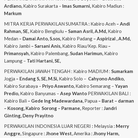
Ardiano,
Kabiro Surakarta –
Imas
Sumarni,
Kabiro Madiun :
Markum
MITRA KERJA PERWAKILAN SUMATRA
:
Kabiro Aceh
– Andi
Rahman, SE,
Kabiro Bengkulu
– Saman Asril, A.Md,
Kabiro
Medan
– Damai Anto, S.sos,
Kabiro Padang
– Aspirizal , A.Md,
Kabiro Jambi
– Sarsani Anis,
Kabiro Riau/Kep. Riau
–
Primansyah,
Kabiro Palembang,
Sudan
Harimun,
Kabiro
Lampung –
Tati Hartani, SE,
PERWAKILAN JAWAH TENGAH : Kabiro MADIUM :
Sumarkam
Jogja
– Endang S, SE, M.Si,
Kabiro Solo –
Cahyono
Andiko,
Kabiro Surabaya –
Priyo
Aswanto,
Kabiro Semarang –
Yayan
Predio,
Kabiro Banyumas –
Asep
Wanto
PERWAKILAN BALI :
Kabiro Bali
– Gede
Ing
Madewardana,
Papua
– Barat – darman
– Kosong, Kabiro Sorong – Parmane,
Reporter :
Jandri
Ginting, Deny Prayitno
PERWAKILAN INDONESIA LUAR NEGERI
:
Melaysia
: Merry
Anggre,
Singapure
: Jhone West,
Amerika
: Jhony Harm,