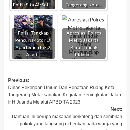
Polisi Sita AirSoft…
Tangerang Kota…
Polisi Tangkap
Apresiasi Polres
Pencuri Motor Di
Metro Jakarta
Apartemen Pik 2,
Barat Tindak
Akali…
Pidana…
Post
Previous:
Dinas Pekerjaan Umum Dan Penataan Ruang Kota
navigation
Tangerang Melaksanakan Kegiatan Peningkatan Jalan
Ir H Juanda Melalui APBD TA 2023
Next:
Bantuan ini berupa makanan berkaleng dan sembilan
pokok yang langsung di berikan pada warga yang