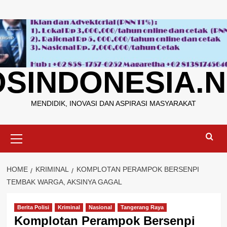
Skip
to
content
OSINDONESIA.N
MENDIDIK, INOVASI DAN ASPIRASI MASYARAKAT
Primary
Menu
HOME
KRIMINAL
KOMPLOTAN PERAMPOK BERSENPI
TEMBAK WARGA, AKSINYA GAGAL
Berita Polisi
Kriminal
Nasional
Tangerang Raya
Komplotan Perampok Bersenpi