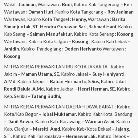
Wakil :
Jadiman,
Wartawan
: Budi,
Kabiro Kab Tangerang
–
Feri
Wartawan
: Daman Huri,
Kabiro Kota Tangerang
– Roy Jadiman
Wartawan
,
Kabiro Kota Tangsel :
Henny,
Wartawan :
Barita
Simanjuntak, ST
,
Hendra
Gunawan Sari, Rahmad Hani.
Kabiro
Kab Seang
–
Saiman Manufaktur,
Kabiro Kota Serang
: Kosong,
Wartawan : Kabiro Kota Cilgon
–
Kosong
,
Kabiro Kab Lebak
–
Jahidin.
Kabiro Pandeglang
: Deden Heriyanto
Wartawan :
Kosong
MITRA KERJA PERWAKILAN IBU KOTA JAKARTA : Kabiro
Jaktim –
Maman Utama, SE,
Kabiro Jaksel –
Susy Heniyanti,
A.Md,
Kabiro Jakpus –
Baban Hermanto, S.Sos,
Kabiro Jakut –
Rendi
Balula, A.Md,
Kabiro Jakbar –
Henri Herman, SE,
Kabiro
Kep. Seribu –
Tatang Budhi,
MITRA KERJA PERWAKILAN DAERAH JAWA BARAT : Kabiro
Kota/Kab Bogor –
Iqbal
Muktamar,
Kabiro Kab/Kota. Bandung
– Danil Anwar,
Kabiro Kab. Karawang
– Warman Asmi,
Kabiro
Kab. Cianjur
– Marsiti, Amd,
Kabiro Kab/Kota Bekasi
– Jajang,
ST
,
Kabiro Kab Tasikmalaya –
Hermawan, SE,
Kabiro Depok
–