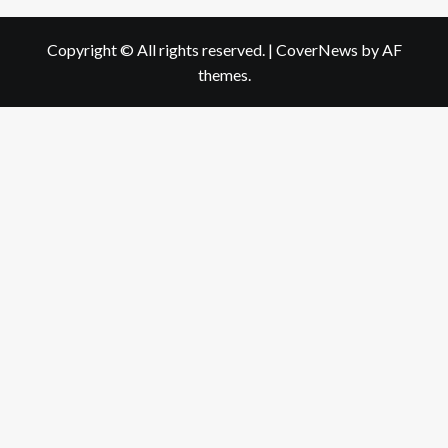
Copyright © All rights reserved.
|
CoverNews
by AF
themes.