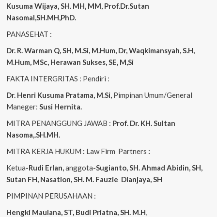
Kusuma Wijaya, SH. MH, MM, Prof.Dr.Sutan
Nasomal,SH.MH,PhD.
PANASEHAT :
Dr. R. Warman Q, SH, M.Si, M.Hum, Dr, Waqkimansyah, S.H,
M.Hum, MSc, Herawan Sukses, SE, M,Si
FAKTA INTERGRITAS : Pendiri :
Dr. Henri Kusuma
Pratama, M.Si,
Pimpinan Umum/General
Maneger:
Susi Hernita.
MITRA PENANGGUNG JAWAB :
Prof. Dr. KH. Sultan
Nasoma,.SH.MH.
MITRA KERJA HUKUM
:
Law Firm Partners
:
Ketua
-Rudi Erlan,
anggota
-Sugianto, SH. Ahmad Abidin, SH,
Sutan FH, Nasation, SH. M. Fauzie Dianjaya, SH
PIMPINAN PERUSAHAAN :
Hengki Maulana, ST, Budi Priatna, SH. M.H
,