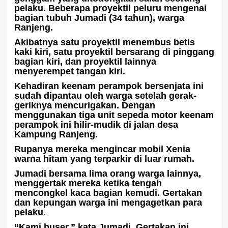
pelaku. Beberapa proyektil peluru mengenai
bagian tubuh Jumadi (34 tahun), warga
Ranjeng.
Akibatnya satu proyektil menembus betis
kaki kiri, satu proyektil bersarang di pinggang
bagian kiri, dan proyektil lainnya
menyerempet tangan kiri.
Kehadiran keenam perampok bersenjata ini
sudah dipantau oleh warga setelah gerak-
geriknya mencurigakan. Dengan
menggunakan tiga unit sepeda motor keenam
perampok ini hilir-mudik di jalan desa
Kampung Ranjeng.
Rupanya mereka mengincar mobil Xenia
warna hitam yang terparkir di luar rumah.
Jumadi bersama lima orang warga lainnya,
menggertak mereka ketika tengah
mencongkel kaca bagian kemudi. Gertakan
dan kepungan warga ini mengagetkan para
pelaku.
“Kami buser,” kata Jumadi. Gertakan ini