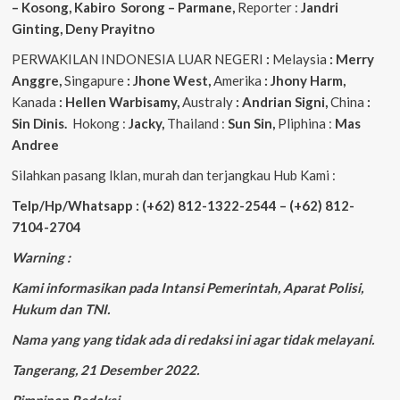
– Kosong, Kabiro Sorong – Parmane,
Reporter :
Jandri
Ginting, Deny Prayitno
PERWAKILAN INDONESIA LUAR NEGERI
:
Melaysia
: Merry
Anggre,
Singapure
: Jhone West,
Amerika
: Jhony Harm,
Kanada
: Hellen Warbisamy,
Australy
: Andrian
Signi,
China
:
Sin Dinis.
Hokong :
Jacky,
Thailand :
Sun Sin,
Pliphina :
Mas
Andree
Silahkan pasang Iklan, murah dan terjangkau Hub Kami :
Telp/Hp/Whatsapp : (+62) 812-1322-2544 – (+62) 812-
7104-2704
Warning :
Kami informasikan pada Intansi Pemerintah, Aparat Polisi,
Hukum dan TNI.
Nama yang yang tidak ada di redaksi ini agar tidak melayani.
Tangerang, 21 Desember 2022.