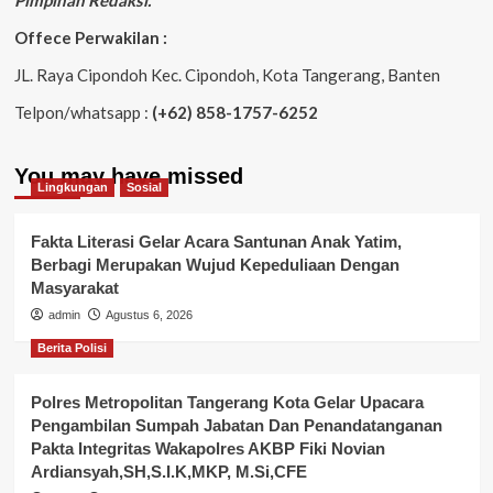
Pimpinan Redaksi.
Offece Perwakilan :
JL. Raya Cipondoh Kec. Cipondoh, Kota Tangerang, Banten
Telpon/whatsapp :
(+62) 858-1757-6252
You may have missed
Lingkungan
Sosial
Fakta Literasi Gelar Acara Santunan Anak Yatim,
Berbagi Merupakan Wujud Kepeduliaan Dengan
Masyarakat
admin
Agustus 6, 2026
Berita Polisi
Polres Metropolitan Tangerang Kota Gelar Upacara
Pengambilan Sumpah Jabatan Dan Penandatanganan
Pakta Integritas Wakapolres AKBP Fiki Novian
Ardiansyah,SH,S.I.K,MKP, M.Si,CFE