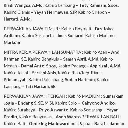
Riadi Wangsa, A.Md,
Kabiro Lembang
– Tety Rahmani, S.sos,
Kabiro Ciamis
– Yayan Hermawan, S.IP,
Kabiro Cirebon
–
Hartati, A.Md,
PERWAKILAN JAWA TIMUR : Kabiro Boyolali –
Drs. Joko
Ardiano,
Kabiro Surakarta –
Imas
Sumarni,
Kabiro Madiun :
Markum
MITRA KERJA PERWAKILAN SUMATRA
:
Kabiro Aceh
– Andi
Rahman, SE,
Kabiro Bengkulu
– Saman Asril, A.Md,
Kabiro
Medan
– Damai Anto, S.sos,
Kabiro Padang
– Aspirizal , A.Md,
Kabiro Jambi
– Sarsani Anis,
Kabiro Riau/Kep. Riau
–
Primansyah,
Kabiro Palembang,
Sudan
Harimun,
Kabiro
Lampung –
Tati Hartani, SE,
PERWAKILAN JAWAH TENGAH : Kabiro MADIUM :
Sumarkam
Jogja
– Endang S, SE, M.Si,
Kabiro Solo –
Cahyono
Andiko,
Kabiro Surabaya –
Priyo
Aswanto,
Kabiro Semarang –
Yayan
Predio,
Kabiro Banyumas –
Asep
Wanto
PERWAKILAN BALI :
Kabiro Bali
– Gede
Ing
Madewardana,
Papua
– Barat – darman