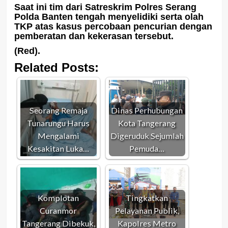
Saat ini tim dari Satreskrim Polres Serang
Polda Banten tengah menyelidiki serta olah
TKP atas kasus percobaan pencurian dengan
pemberatan dan kekerasan tersebut.
(Red).
Related Posts:
Seorang Remaja
Dinas Perhubungan
Tunarungu Harus
Kota Tangerang
Mengalami
Digeruduk Sejumlah
Kesakitan Luka…
Pemuda…
Komplotan
Tingkatkan
Curanmor
Pelayanan Publik,
Tangerang Dibekuk,
Kapolres Metro