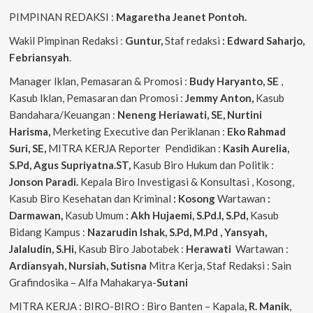
PIMPINAN REDAKSI :
Magaretha Jeanet Pontoh.
Wakil Pimpinan Redaksi :
Guntur,
Staf redaksi
: Edward Saharjo,
Febriansyah
.
Manager Iklan, Pemasaran & Promosi :
Budy Haryanto, SE
,
Kasub Iklan, Pemasaran dan Promosi :
Jemmy Anton,
Kasub
Bandahara/Keuangan :
Neneng
Heriawati, SE, Nurtini
Harisma,
Merketing Executive dan Periklanan :
Eko
Rahmad
Suri, SE,
MITRA KERJA Reporter Pendidikan :
Kasih Aurelia,
S.Pd, Agus
Supriyatna.ST,
Kasub Biro Hukum dan Politik :
Jonson Paradi.
Kepala Biro Investigasi & Konsultasi , Kosong,
Kasub Biro Kesehatan dan Kriminal
: Kosong
Wartawan
:
Darmawan,
Kasub Umum
: Akh Hujaemi, S.Pd.I, S.Pd,
Kasub
Bidang Kampus :
Nazarudin
Ishak, S.Pd, M.Pd , Yansyah,
Jalaludin, S.Hi,
Kasub Biro Jabotabek :
Herawati
Wartawan :
Ardiansyah, Nursiah, Sutisna
Mitra Kerja, Staf Redaksi : Sain
Grafindosika – Alfa Mahakarya-
Sutani
MITRA KERJA : BIRO-BIRO : Biro Banten – Kapala
, R. Manik
,