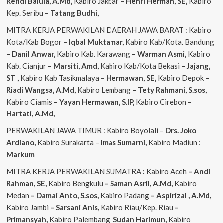
Rendi
Balula, A.Md,
Kabiro Jakbar –
Henri Herman, SE,
Kabiro
Kep. Seribu –
Tatang Budhi,
MITRA KERJA PERWAKILAN DAERAH JAWA BARAT : Kabiro
Kota/Kab Bogor –
Iqbal
Muktamar,
Kabiro Kab/Kota. Bandung
– Danil Anwar,
Kabiro Kab. Karawang
– Warman Asmi,
Kabiro
Kab. Cianjur
– Marsiti, Amd,
Kabiro Kab/Kota Bekasi
– Jajang,
ST
,
Kabiro Kab Tasikmalaya –
Hermawan, SE,
Kabiro Depok
–
Riadi Wangsa, A.Md,
Kabiro Lembang
– Tety Rahmani, S.sos,
Kabiro Ciamis
– Yayan Hermawan, S.IP,
Kabiro Cirebon
–
Hartati, A.Md,
PERWAKILAN JAWA TIMUR : Kabiro Boyolali –
Drs. Joko
Ardiano,
Kabiro Surakarta –
Imas
Sumarni,
Kabiro Madiun :
Markum
MITRA KERJA PERWAKILAN SUMATRA
:
Kabiro Aceh
– Andi
Rahman, SE,
Kabiro Bengkulu
– Saman Asril, A.Md,
Kabiro
Medan
– Damai Anto, S.sos,
Kabiro Padang
– Aspirizal , A.Md,
Kabiro Jambi
– Sarsani Anis,
Kabiro Riau/Kep. Riau
–
Primansyah,
Kabiro Palembang,
Sudan
Harimun,
Kabiro