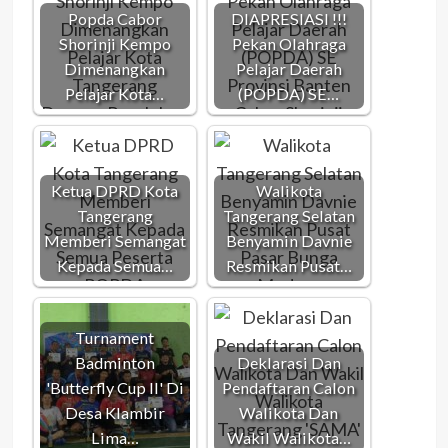
Popda Cabor
DIAPRESIASI !!!
Shorinji Kempo
Pekan Olahraga
Dimenangkan
Pelajar Daerah
Pelajar Kota…
(POPDA) SE…
Ketua DPRD Kota
Walikota
Tangerang
Tangerang Selatan
Memberi Semangat
Benyamin Davnie
Kepada Semua…
Resmikan Pusat…
Turnament
Badminton
Deklarasi Dan
'Butterfly Cup II' Di
Pendaftaran Calon
Desa Klambir
Walikota Dan
Lima…
Wakil Walikota…