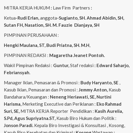
MITRA KERJA HUKUM
:
Law Firm Partners
:
Ketua
-Rudi Erlan,
anggota
-Sugianto, SH. Ahmad Abidin, SH,
Sutan FH, Nasation, SH. M. Fauzie Dianjaya, SH
PIMPINAN PERUSAHAAN :
Hengki Maulana, ST, Budi Priatna, SH. M.H
,
PIMPINAN REDAKSI :
Magaretha Jeanet Pontoh.
Wakil Pimpinan Redaksi :
Guntur,
Staf redaksi
: Edward Saharjo,
Febriansyah
.
Manager Iklan, Pemasaran & Promosi :
Budy Haryanto, SE
,
Kasub Iklan, Pemasaran dan Promosi :
Jemmy Anton,
Kasub
Bandahara/Keuangan :
Neneng
Heriawati, SE, Nurtini
Harisma,
Merketing Executive dan Periklanan :
Eko
Rahmad
Suri, SE,
MITRA KERJA Reporter Pendidikan :
Kasih Aurelia,
S.Pd, Agus
Supriyatna.ST,
Kasub Biro Hukum dan Politik :
Jonson Paradi.
Kepala Biro Investigasi & Konsultasi , Kosong,
Kasub Biro Kesehatan dan Kriminal
: Kosong
Wartawan
: