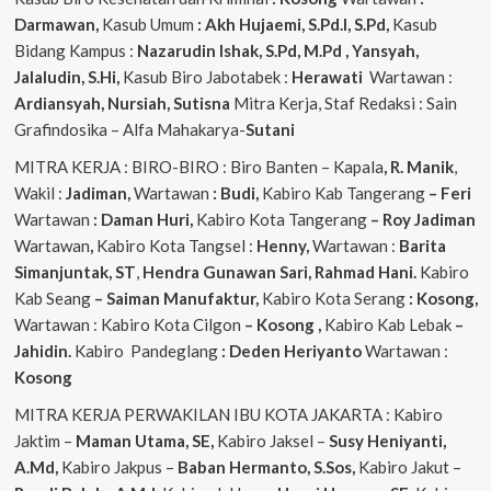
Darmawan,
Kasub Umum
: Akh Hujaemi, S.Pd.I, S.Pd,
Kasub
Bidang Kampus :
Nazarudin
Ishak, S.Pd, M.Pd , Yansyah,
Jalaludin, S.Hi,
Kasub Biro Jabotabek :
Herawati
Wartawan :
Ardiansyah, Nursiah, Sutisna
Mitra Kerja, Staf Redaksi : Sain
Grafindosika – Alfa Mahakarya-
Sutani
MITRA KERJA : BIRO-BIRO : Biro Banten – Kapala
, R. Manik
,
Wakil :
Jadiman,
Wartawan
: Budi,
Kabiro Kab Tangerang
–
Feri
Wartawan
: Daman Huri,
Kabiro Kota Tangerang
– Roy Jadiman
Wartawan
,
Kabiro Kota Tangsel :
Henny,
Wartawan :
Barita
Simanjuntak, ST
,
Hendra
Gunawan Sari, Rahmad Hani.
Kabiro
Kab Seang
–
Saiman Manufaktur,
Kabiro Kota Serang
: Kosong,
Wartawan : Kabiro Kota Cilgon
–
Kosong
,
Kabiro Kab Lebak
–
Jahidin.
Kabiro Pandeglang
: Deden Heriyanto
Wartawan :
Kosong
MITRA KERJA PERWAKILAN IBU KOTA JAKARTA : Kabiro
Jaktim –
Maman Utama, SE,
Kabiro Jaksel –
Susy Heniyanti,
A.Md,
Kabiro Jakpus –
Baban Hermanto, S.Sos,
Kabiro Jakut –