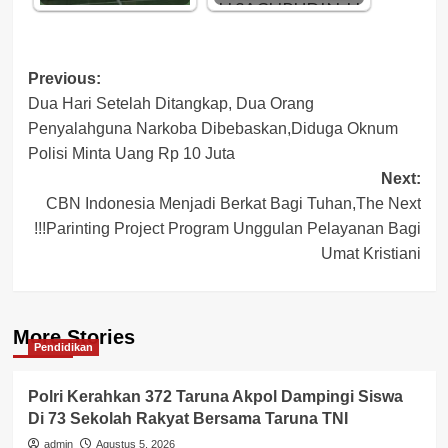
Post
Previous:
Dua Hari Setelah Ditangkap, Dua Orang
navigation
Penyalahguna Narkoba Dibebaskan,Diduga Oknum
Polisi Minta Uang Rp 10 Juta
Next:
CBN Indonesia Menjadi Berkat Bagi Tuhan,The Next
!!!Parinting Project Program Unggulan Pelayanan Bagi
Umat Kristiani
More Stories
Pendidikan
Polri Kerahkan 372 Taruna Akpol Dampingi Siswa
Di 73 Sekolah Rakyat Bersama Taruna TNI
admin
Agustus 5, 2026