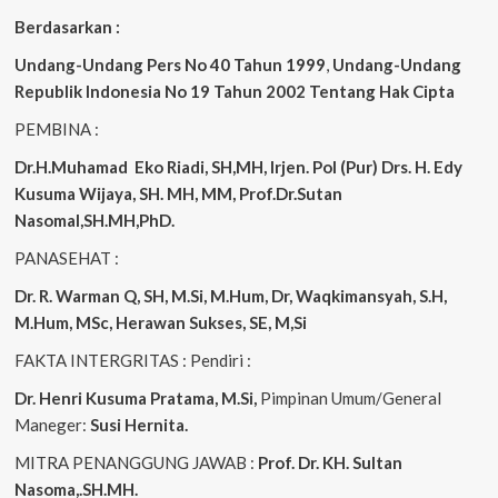
Berdasarkan :
Undang-Undang Pers No 40 Tahun 1999
,
Undang-Undang
Republik Indonesia No 19 Tahun 2002 Tentang Hak Cipta
PEMBINA :
Dr.H.Muhamad
Eko
Riadi, SH,MH, Irjen. Pol (Pur) Drs. H. Edy
Kusuma Wijaya, SH. MH, MM, Prof.Dr.Sutan
Nasomal,SH.MH,PhD.
PANASEHAT :
Dr. R. Warman Q, SH, M.Si, M.Hum, Dr, Waqkimansyah, S.H,
M.Hum, MSc, Herawan Sukses, SE, M,Si
FAKTA INTERGRITAS : Pendiri :
Dr. Henri Kusuma
Pratama, M.Si,
Pimpinan Umum/General
Maneger:
Susi Hernita.
MITRA PENANGGUNG JAWAB :
Prof. Dr. KH. Sultan
Nasoma,.SH.MH.