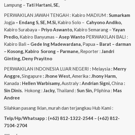
Lampung –
Tati Hartani, SE,
PERWAKILAN JAWAH TENGAH : Kabiro MADIUM :
Sumarkam
Jogja
– Endang S, SE, M.Si,
Kabiro Solo –
Cahyono
Andiko,
Kabiro Surabaya –
Priyo
Aswanto,
Kabiro Semarang –
Yayan
Predio,
Kabiro Banyumas –
Asep
Wanto
PERWAKILAN BALI :
Kabiro Bali
– Gede
Ing
Madewardana,
Papua
– Barat – darman
– Kosong, Kabiro Sorong – Parmane,
Reporter :
Jandri
Ginting, Deny Prayitno
PERWAKILAN INDONESIA LUAR NEGERI
:
Melaysia
: Merry
Anggre,
Singapure
: Jhone West,
Amerika
: Jhony Harm,
Kanada
: Hellen Warbisamy,
Australy
: Andrian
Signi,
China
:
Sin Dinis.
Hokong :
Jacky,
Thailand :
Sun Sin,
Pliphina :
Mas
Andree
Silahkan pasang Iklan, murah dan terjangkau Hub Kami :
Telp/Hp/Whatsapp : (+62) 812-1322-2544 – (+62) 812-
7104-2704