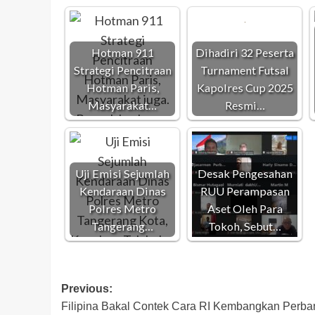
Hotman 911
Dihadiri 32 Peserta
Strategi Pencitraan
Turnament Futsal
Hotman Paris,
Kapolres Cup 2025
Masyarakat…
Resmi…
Uji Emisi Sejumlah
Desak Pengesahan
Kendaraan Dinas
RUU Perampasan
Polres Metro
Aset Oleh Para
Tangerang…
Tokoh, Sebut…
Post
Previous:
Filipina Bakal Contek Cara RI Kembangkan Perb
navigation