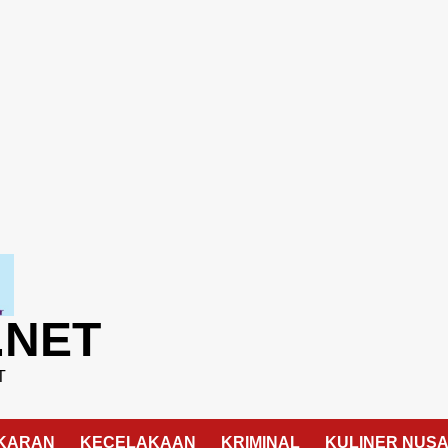
.NET
T
KARAN
KECELAKAAN
KRIMINAL
KULINER NUS