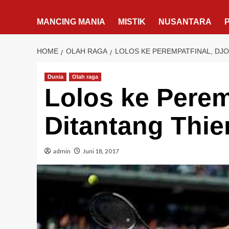
MANCING MANIA
MISTIK
NUSANTARA
HOME
OLAH RAGA
LOLOS KE PEREMPATFINAL, DJ
Dunia
Olah raga
Lolos ke Perem
Ditantang Thi
admin
Juni 18, 2017