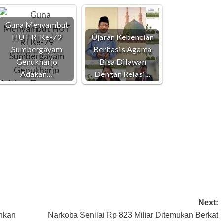
Guna Menyambut
HUT RI Ke-79
Ujaran Kebencian
Sumbergayam
Berbasis Agama
Genukharjo
Bisa Dilawan
Adakan…
Dengan Relasi…
Next:
ankan
Narkoba Senilai Rp 823 Miliar Ditemukan Berkat