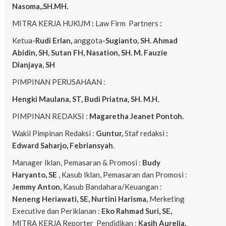
Nasoma,.SH.MH.
MITRA KERJA HUKUM
:
Law Firm Partners
:
Ketua
-Rudi Erlan,
anggota
-Sugianto, SH. Ahmad
Abidin, SH, Sutan FH, Nasation, SH. M. Fauzie
Dianjaya, SH
PIMPINAN PERUSAHAAN :
Hengki Maulana, ST, Budi Priatna, SH. M.H
,
PIMPINAN REDAKSI :
Magaretha Jeanet Pontoh.
Wakil Pimpinan Redaksi :
Guntur,
Staf redaksi
:
Edward Saharjo, Febriansyah
.
Manager Iklan, Pemasaran & Promosi :
Budy
Haryanto, SE
, Kasub Iklan, Pemasaran dan Promosi :
Jemmy Anton,
Kasub Bandahara/Keuangan :
Neneng
Heriawati, SE, Nurtini Harisma,
Merketing
Executive dan Periklanan :
Eko
Rahmad Suri, SE,
MITRA KERJA Reporter Pendidikan :
Kasih Aurelia,