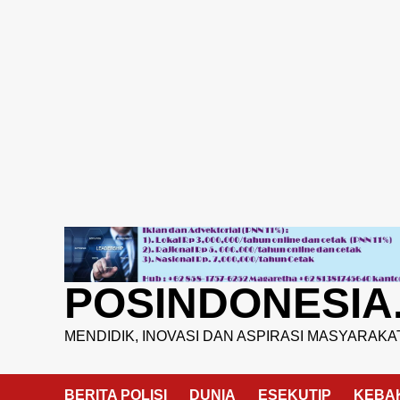
Skip
to
content
POSINDONESIA
MENDIDIK, INOVASI DAN ASPIRASI MASYARAKA
BERITA POLISI
DUNIA
ESEKUTIP
KEBA