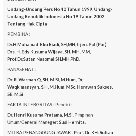
Undang-Undang Pers No 40 Tahun 1999
,
Undang-
Undang Republik Indonesia No 19 Tahun 2002
Tentang Hak Cipta
PEMBINA :
Dr.H.Muhamad
Eko
Riadi, SH,MH, Irjen. Pol (Pur)
Drs. H. Edy Kusuma Wijaya, SH. MH, MM,
Prof.Dr.Sutan Nasomal,SH.MH,PhD.
PANASEHAT :
Dr. R. Warman Q, SH, M.Si, M.Hum, Dr,
Waqkimansyah, S.H, M.Hum, MSc, Herawan Sukses,
SE, M,Si
FAKTA INTERGRITAS : Pendiri :
Dr. Henri Kusuma
Pratama, M.Si,
Pimpinan
Umum/General Maneger:
Susi Hernita.
MITRA PENANGGUNG JAWAB :
Prof. Dr. KH. Sultan