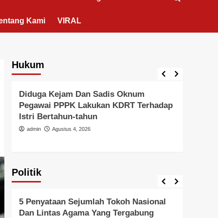
entang Kami
VIRAL
Hukum
Berita Polisi
Hukum
Kriminal
Tangerang Raya
Berita 
Diduga Kejam Dan Sadis Oknum
Didu
Pegawai PPPK Lakukan KDRT Terhadap
Duga
Istri Bertahun-tahun
Oleh
Hanya
admin
Agustus 4, 2026
admi
Politik
Politik
Pemer
5 Penyataan Sejumlah Tokoh Nasional
Pern
Dan Lintas Agama Yang Tergabung
Kead