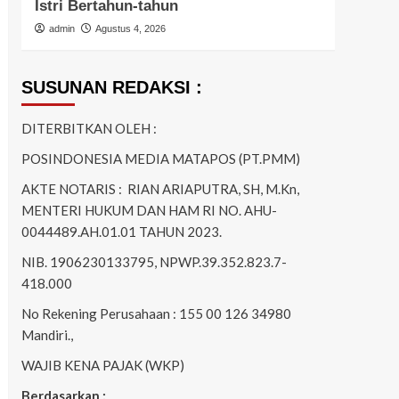
Istri Bertahun-tahun
Ring
admin
Agustus 4, 2026
admi
SUSUNAN REDAKSI :
DITERBITKAN OLEH :
POSINDONESIA MEDIA MATAPOS (PT.PMM)
AKTE NOTARIS : RIAN ARIAPUTRA, SH, M.Kn,
MENTERI HUKUM DAN HAM RI NO. AHU-
0044489.AH.01.01 TAHUN 2023.
NIB. 1906230133795, NPWP.39.352.823.7-
418.000
No Rekening Perusahaan : 155 00 126 34980
Mandiri.,
WAJIB KENA PAJAK (WKP)
Berdasarkan :