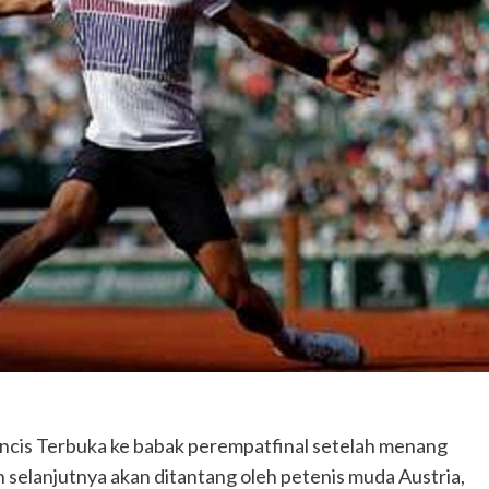
admin
Februari 20, 2025
Pendidikan
DP3AP2KB Kota Tangerang Kolaborasi
Lintas Komunitas Harmoni Gerakan
Bersama,80 Guru SD Mengikuti
admin
Juli 31, 2026
Kecelakaan
Kriminal
ncis Terbuka ke babak perempatfinal setelah menang
Warga diduga di tabrak mobil sampah,
terjatuh di truk lalu di sengat kabil optic
n selanjutnya akan ditantang oleh petenis muda Austria,