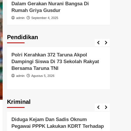
Dalam Gerakan Nurani Bangsa Di
Di In
Rumah Griya Gusdur
admi
admin
September 4, 2025
Pendidikan
Pendidikan
Pendid
Polri Kerahkan 372 Taruna Akpol
Polri
Dampingi Siswa Di 73 Sekolah Rakyat
Untu
Bersama Taruna TNI
Di Er
admin
Agustus 5, 2026
admi
Kriminal
Berita Polisi
Hukum
Kriminal
Tangerang Raya
Berita 
Diduga Kejam Dan Sadis Oknum
Gera
Pegawai PPPK Lakukan KDRT Terhadap
Resm