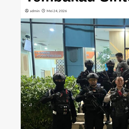
Tangerang 2025-2030
admin
Mei 24, 2026
admin
Februari 20, 2025
Pendidikan
DP3AP2KB Kota Tangerang Kol
Lintas Komunitas Harmoni Ger
Bersama,80 Guru SD Mengikuti
admin
Juli 31, 2026
Kecelakaan
Kriminal
Warga diduga di tabrak mobil 