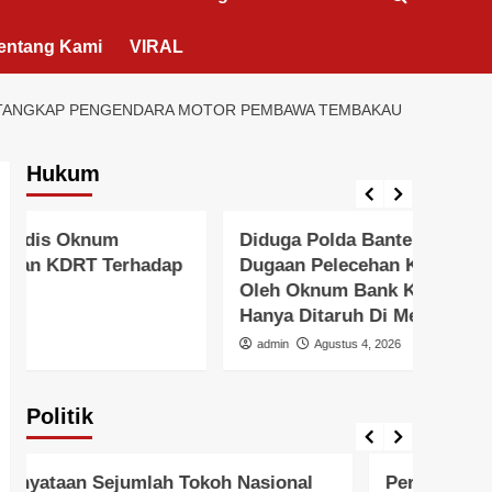
entang Kami
VIRAL
A TANGKAP PENGENDARA MOTOR PEMBAWA TEMBAKAU
Hukum
Berita Polisi
Hukum
Lingkungan
Berita 
Diduga Polda Banten Tutup Mata,
Pols
Dugaan Pelecehan Kekerasan Seksual
Pals
Oleh Oknum Bank Keliling Di Tangerang
Peral
Hanya Ditaruh Di Meja Polisi !!!
admi
admin
Agustus 4, 2026
Politik
Pemerintah
Politik
Pemer
Pernyataan Ketua Umum PGLII Atas
Peny