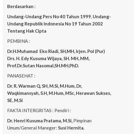
Berdasarkan :
Undang-Undang Pers No 40 Tahun 1999
,
Undang-
Undang Republik Indonesia No 19 Tahun 2002
Tentang Hak Cipta
PEMBINA :
Dr.H.Muhamad
Eko
Riadi, SH,MH, Irjen. Pol (Pur)
Drs. H. Edy Kusuma Wijaya, SH. MH, MM,
Prof.Dr.Sutan Nasomal,SH.MH,PhD.
PANASEHAT :
Dr. R. Warman Q, SH, M.Si, M.Hum, Dr,
Waqkimansyah, S.H, M.Hum, MSc, Herawan Sukses,
SE, M,Si
FAKTA INTERGRITAS : Pendiri :
Dr. Henri Kusuma
Pratama, M.Si,
Pimpinan
Umum/General Maneger:
Susi Hernita.