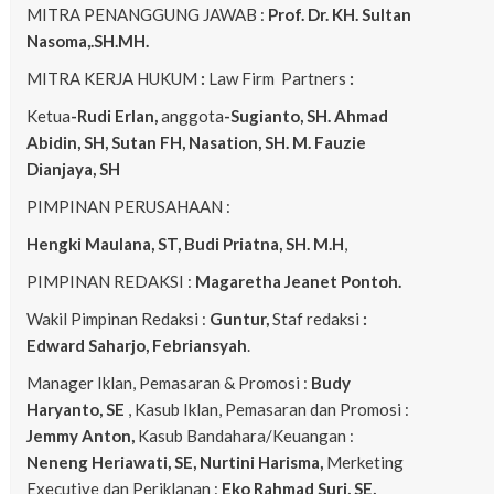
MITRA PENANGGUNG JAWAB :
Prof. Dr. KH. Sultan
Nasoma,.SH.MH.
MITRA KERJA HUKUM
:
Law Firm Partners
:
Ketua
-Rudi Erlan,
anggota
-Sugianto, SH. Ahmad
Abidin, SH, Sutan FH, Nasation, SH. M. Fauzie
Dianjaya, SH
PIMPINAN PERUSAHAAN :
Hengki Maulana, ST, Budi Priatna, SH. M.H
,
PIMPINAN REDAKSI :
Magaretha Jeanet Pontoh.
Wakil Pimpinan Redaksi :
Guntur,
Staf redaksi
:
Edward Saharjo, Febriansyah
.
Manager Iklan, Pemasaran & Promosi :
Budy
Haryanto, SE
, Kasub Iklan, Pemasaran dan Promosi :
Jemmy Anton,
Kasub Bandahara/Keuangan :
Neneng
Heriawati, SE, Nurtini Harisma,
Merketing
Executive dan Periklanan :
Eko
Rahmad Suri, SE,