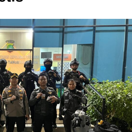
Dan Lintas Agama Yang Tergabung
Dalam Gerakan Nurani Bangsa Di
Rumah Griya Gusdur
admin
September 4, 2025
Pendidikan
aborasi
Polri Kerahkan 372 Taruna Akpol
akan
Dampingi Siswa Di 73 Sekolah Rakyat
Bersama Taruna TNI
admin
Agustus 5, 2026
Berita Polisi
Hukum
Kriminal
Tangerang Raya
sampah,
Diduga Kejam Dan Sadis Oknum