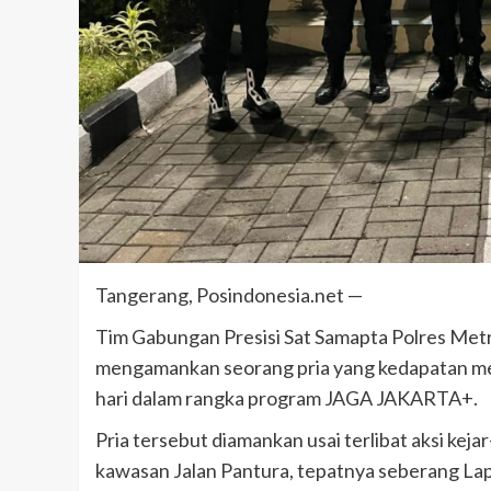
terjatuh di truk lalu di sengat k
meninggal di tempat.
admin
Juni 11, 2025
Tangerang, Posindonesia.net —
Tim Gabungan Presisi Sat Samapta Polres Met
mengamankan seorang pria yang kedapatan memb
hari dalam rangka program JAGA JAKARTA+.
Pria tersebut diamankan usai terlibat aksi kej
kawasan Jalan Pantura, tepatnya seberang La