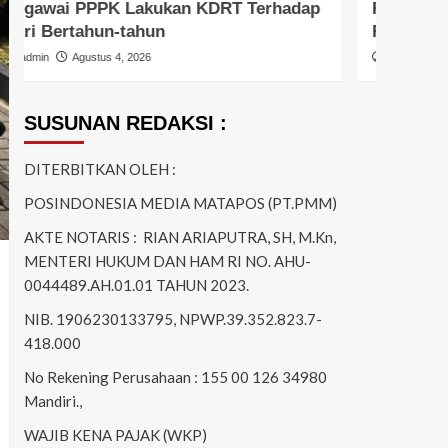
Resmob Dan Reskrim Polsek Jatiwung
Metr
Ringkus Terduga Pelaku Pembunuhan
Patr
admin
Juni 18, 2026
admi
SUSUNAN REDAKSI :
DITERBITKAN OLEH :
POSINDONESIA MEDIA MATAPOS (PT.PMM)
AKTE NOTARIS : RIAN ARIAPUTRA, SH, M.Kn,
MENTERI HUKUM DAN HAM RI NO. AHU-
0044489.AH.01.01 TAHUN 2023.
NIB. 1906230133795, NPWP.39.352.823.7-
418.000
No Rekening Perusahaan : 155 00 126 34980
Mandiri.,
WAJIB KENA PAJAK (WKP)