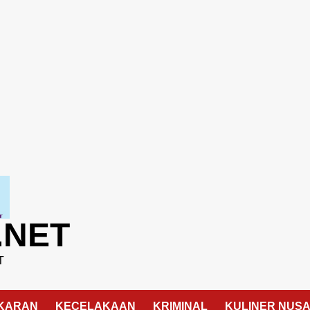
.NET
T
KARAN
KECELAKAAN
KRIMINAL
KULINER NUS