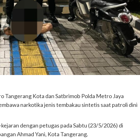
abil optic
Pegawai PPPK Lakukan KDRT Terhadap
Istri Bertahun-tahun
admin
Agustus 4, 2026
ro Tangerang Kota dan Satbrimob Polda Metro Jaya
awa narkotika jenis tembakau sintetis saat patroli dini
ar-kejaran dengan petugas pada Sabtu (23/5/2026) di
pangan Ahmad Yani, Kota Tangerang.