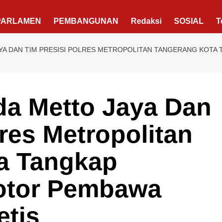
PARLAMEN
PEMBANGUNAN
Redaksi
SOSIAL
T
YA DAN TIM PRESISI POLRES METROPOLITAN TANGERANG KOT
Berita Polisi
Hukum
Kriminal
Tangerang Raya
da Metto Jaya Dan
 Modern
Diduga Kejam Dan Sadis Oknum
 Bandar
Pegawai PPPK Lakukan KDRT Terhadap
lres Metropolitan
Istri Bertahun-tahun
admin
Agustus 4, 2026
a Tangkap
otor Pembawa
Politik
etis
ali Kota
5 Penyataan Sejumlah Tokoh Nasional