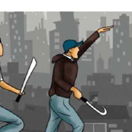
admin
Februari 20, 2025
Pendidikan
DP3AP2KB Kota Tangerang Kolaborasi
Lintas Komunitas Harmoni Gerakan
Bersama,80 Guru SD Mengikuti
admin
Juli 31, 2026
Kecelakaan
Kriminal
Warga diduga di tabrak mobil sampah,
terjatuh di truk lalu di sengat kabil optic