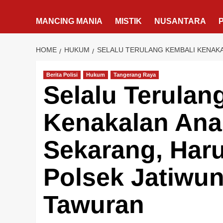
MANCING MANIA
MISTIK
NUSANTARA
HOME
HUKUM
SELALU TERULANG KEMBALI KENAK
Berita Polisi
Hukum
Tangerang Raya
Selalu Terulan
Kenakalan An
Sekarang, Har
Polsek Jatiwu
Tawuran