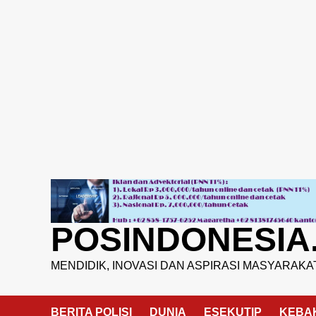
Skip
to
content
POSINDONESIA
MENDIDIK, INOVASI DAN ASPIRASI MASYARAKA
BERITA POLISI
DUNIA
ESEKUTIP
KEBA