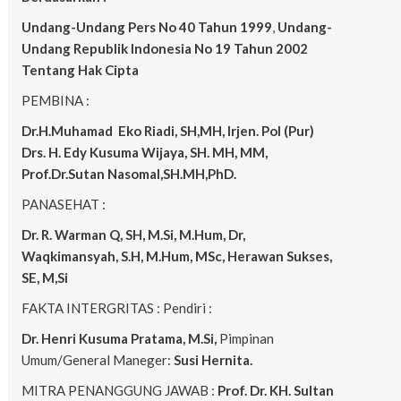
Undang-Undang Pers No 40 Tahun 1999
,
Undang-
Undang Republik Indonesia No 19 Tahun 2002
Tentang Hak Cipta
PEMBINA :
Dr.H.Muhamad
Eko
Riadi, SH,MH, Irjen. Pol (Pur)
Drs. H. Edy Kusuma Wijaya, SH. MH, MM,
Prof.Dr.Sutan Nasomal,SH.MH,PhD.
PANASEHAT :
Dr. R. Warman Q, SH, M.Si, M.Hum, Dr,
Waqkimansyah, S.H, M.Hum, MSc, Herawan Sukses,
SE, M,Si
FAKTA INTERGRITAS : Pendiri :
Dr. Henri Kusuma
Pratama, M.Si,
Pimpinan
Umum/General Maneger:
Susi Hernita.
MITRA PENANGGUNG JAWAB :
Prof. Dr. KH. Sultan