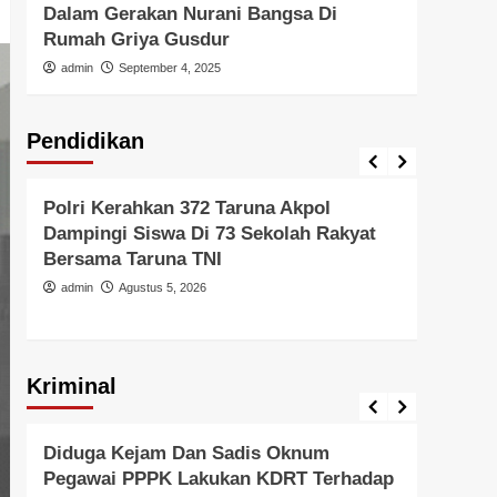
Dalam Gerakan Nurani Bangsa Di
Di In
Rumah Griya Gusdur
admi
admin
September 4, 2025
Pendidikan
Pendidikan
Pendid
Polri Kerahkan 372 Taruna Akpol
Polri
Dampingi Siswa Di 73 Sekolah Rakyat
Untu
Bersama Taruna TNI
Di Er
admin
Agustus 5, 2026
admi
Kriminal
Berita Polisi
Hukum
Kriminal
Tangerang Raya
Berita 
Diduga Kejam Dan Sadis Oknum
Gera
Pegawai PPPK Lakukan KDRT Terhadap
Resm