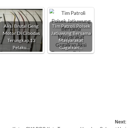
Aksi Brutal Geng
Tim Patroli Polsek
Motor Di Cibodas
Jatiuwung Bersama
Terungkap,13
Masyarakat
Pelaku…
Gagalkan…
Next: