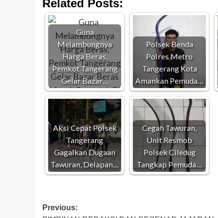
Related Posts:
Guna
Melambungnya
Polsek Benda
Harga Beras,
Polres Metro
Pemkot Tangerang
Tangerang Kota
Gelar Bazar…
Amankan Pemuda…
Aksi Cepat Polsek
Cegah Tawuran,
Tangerang
Unit Resmob
Gagalkan Dugaan
Polsek Ciledug
Tawuran, Delapan…
Tangkap Pemuda…
Post
Previous: