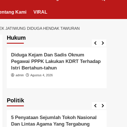
entang Kami
VIRAL
EK JATIWUNG DIDUGA HENDAK TAWURAN
Hukum
Berita Polisi
Hukum
Kriminal
Tangerang Raya
Berita 
Diduga Kejam Dan Sadis Oknum
Didu
Pegawai PPPK Lakukan KDRT Terhadap
Duga
Istri Bertahun-tahun
Oleh
Hanya
admin
Agustus 4, 2026
admi
Politik
Politik
Pemer
5 Penyataan Sejumlah Tokoh Nasional
Pern
Dan Lintas Agama Yang Tergabung
Kead