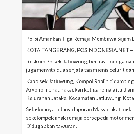
Polisi Amankan Tiga Remaja Membawa Sajam 
KOTA TANGERANG, POSINDONESIA.NET –
Reskrim Polsek Jatiuwung, berhasil mengamank
juga menyita dua senjata tajam jenis celurit da
Kapolsek Jatiuwung, Kompol Rabiin didamping
Aryono mengungkapkan ketiga remaja itu diam
Kelurahan Jatake, Kecamatan Jatiuwung, Kota
Sebelumnya, adanya laporan Masyarakat melal
sekelompok anak remaja bersepeda motor mem
Diduga akan tawuran.