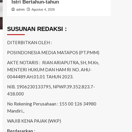
Istri Bertahun-tahun
Ring
admin
Agustus 4, 2026
admi
SUSUNAN REDAKSI :
DITERBITKAN OLEH :
POSINDONESIA MEDIA MATAPOS (PT.PMM)
AKTE NOTARIS : RIAN ARIAPUTRA, SH, M.Kn,
MENTERI HUKUM DAN HAM RI NO. AHU-
0044489.AH.01.01 TAHUN 2023.
NIB. 1906230133795, NPWP.39.352.823.7-
418.000
No Rekening Perusahaan : 155 00 126 34980
Mandiri.,
WAJIB KENA PAJAK (WKP)
Berdasarkan :