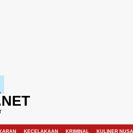
.NET
T
KARAN
KECELAKAAN
KRIMINAL
KULINER NUS