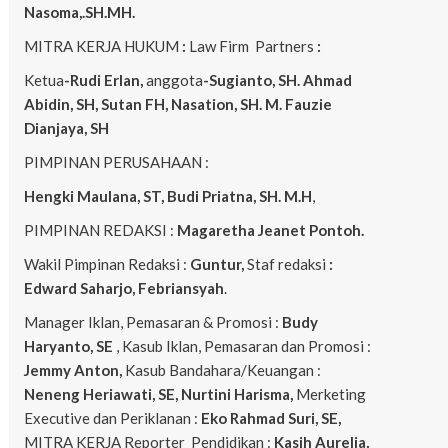
Nasoma,.SH.MH.
MITRA KERJA HUKUM
:
Law Firm Partners
:
Ketua
-Rudi Erlan,
anggota
-Sugianto, SH. Ahmad
Abidin, SH, Sutan FH, Nasation, SH. M. Fauzie
Dianjaya, SH
PIMPINAN PERUSAHAAN :
Hengki Maulana, ST, Budi Priatna, SH. M.H
,
PIMPINAN REDAKSI :
Magaretha Jeanet Pontoh.
Wakil Pimpinan Redaksi :
Guntur,
Staf redaksi
:
Edward Saharjo, Febriansyah
.
Manager Iklan, Pemasaran & Promosi :
Budy
Haryanto, SE
, Kasub Iklan, Pemasaran dan Promosi :
Jemmy Anton,
Kasub Bandahara/Keuangan :
Neneng
Heriawati, SE, Nurtini Harisma,
Merketing
Executive dan Periklanan :
Eko
Rahmad Suri, SE,
MITRA KERJA Reporter Pendidikan :
Kasih Aurelia,