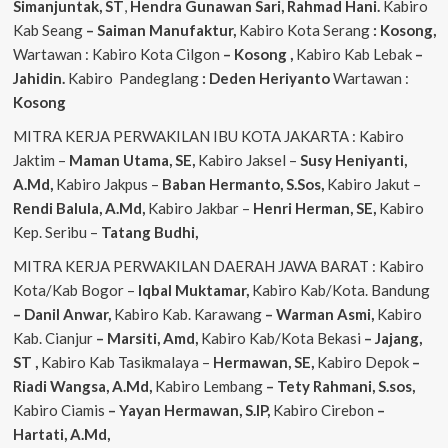
Simanjuntak, ST
,
Hendra
Gunawan Sari, Rahmad Hani.
Kabiro
Kab Seang
–
Saiman Manufaktur,
Kabiro Kota Serang
: Kosong,
Wartawan : Kabiro Kota Cilgon
–
Kosong
,
Kabiro Kab Lebak
–
Jahidin.
Kabiro Pandeglang
: Deden Heriyanto
Wartawan :
Kosong
MITRA KERJA PERWAKILAN IBU KOTA JAKARTA : Kabiro
Jaktim –
Maman Utama, SE,
Kabiro Jaksel –
Susy Heniyanti,
A.Md,
Kabiro Jakpus –
Baban Hermanto, S.Sos,
Kabiro Jakut –
Rendi
Balula, A.Md,
Kabiro Jakbar –
Henri Herman, SE,
Kabiro
Kep. Seribu –
Tatang Budhi,
MITRA KERJA PERWAKILAN DAERAH JAWA BARAT : Kabiro
Kota/Kab Bogor –
Iqbal
Muktamar,
Kabiro Kab/Kota. Bandung
– Danil Anwar,
Kabiro Kab. Karawang
– Warman Asmi,
Kabiro
Kab. Cianjur
– Marsiti, Amd,
Kabiro Kab/Kota Bekasi
– Jajang,
ST
,
Kabiro Kab Tasikmalaya –
Hermawan, SE,
Kabiro Depok
–
Riadi Wangsa, A.Md,
Kabiro Lembang
– Tety Rahmani, S.sos,
Kabiro Ciamis
– Yayan Hermawan, S.IP,
Kabiro Cirebon
–
Hartati, A.Md,