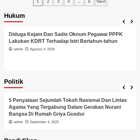
Paginasi
PUNCAK
1
…
2
3
4
6
Next
PERAYAAN
pos
NATAL
Hukum
NASIONAL
Berita Polisi
Hukum
Kriminal
Tangerang Raya
DI
GELORA
Diduga Kejam Dan Sadis Oknum Pegawai PPPK
BUNG
Lakukan KDRT Terhadap Istri Bertahun-tahun
KARNO
ARENA
admin
Agustus 4, 2026
SENAYAN
Politik
Politik
5 Penyataan Sejumlah Tokoh Nasional Dan Lintas
Agama Yang Tergabung Dalam Gerakan Nurani
Bangsa Di Rumah Griya Gusdur
admin
September 4, 2025