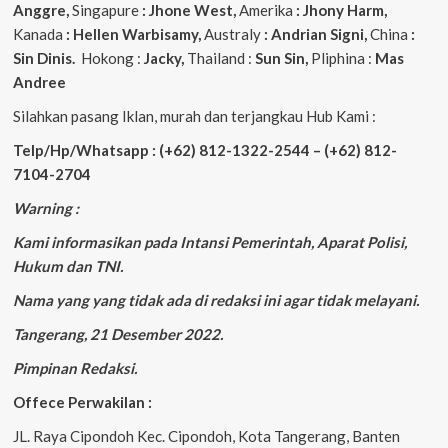
Anggre,
Singapure
: Jhone West,
Amerika
: Jhony Harm,
Kanada
: Hellen Warbisamy,
Australy
: Andrian
Signi,
China
:
Sin Dinis.
Hokong :
Jacky,
Thailand :
Sun Sin,
Pliphina :
Mas
Andree
Silahkan pasang Iklan, murah dan terjangkau Hub Kami :
Telp/Hp/Whatsapp : (+62) 812-1322-2544 – (+62) 812-
7104-2704
Warning :
Kami informasikan pada Intansi Pemerintah, Aparat Polisi,
Hukum dan TNI.
Nama yang yang tidak ada di redaksi ini agar tidak melayani.
Tangerang, 21 Desember 2022.
Pimpinan Redaksi.
Offece Perwakilan :
JL. Raya Cipondoh Kec. Cipondoh, Kota Tangerang, Banten