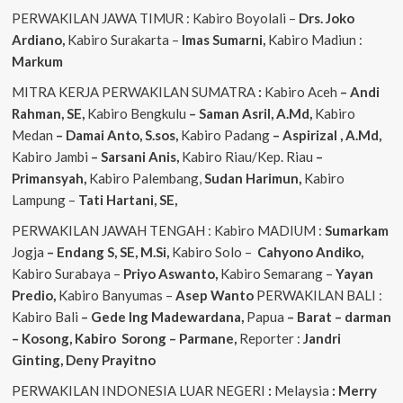
PERWAKILAN JAWA TIMUR : Kabiro Boyolali –
Drs. Joko
Ardiano,
Kabiro Surakarta –
Imas
Sumarni,
Kabiro Madiun :
Markum
MITRA KERJA PERWAKILAN SUMATRA
:
Kabiro Aceh
– Andi
Rahman, SE,
Kabiro Bengkulu
– Saman Asril, A.Md,
Kabiro
Medan
– Damai Anto, S.sos,
Kabiro Padang
– Aspirizal , A.Md,
Kabiro Jambi
– Sarsani Anis,
Kabiro Riau/Kep. Riau
–
Primansyah,
Kabiro Palembang,
Sudan
Harimun,
Kabiro
Lampung –
Tati Hartani, SE,
PERWAKILAN JAWAH TENGAH : Kabiro MADIUM :
Sumarkam
Jogja
– Endang S, SE, M.Si,
Kabiro Solo –
Cahyono
Andiko,
Kabiro Surabaya –
Priyo
Aswanto,
Kabiro Semarang –
Yayan
Predio,
Kabiro Banyumas –
Asep
Wanto
PERWAKILAN BALI :
Kabiro Bali
– Gede
Ing
Madewardana,
Papua
– Barat – darman
– Kosong, Kabiro Sorong – Parmane,
Reporter :
Jandri
Ginting, Deny Prayitno
PERWAKILAN INDONESIA LUAR NEGERI
:
Melaysia
: Merry