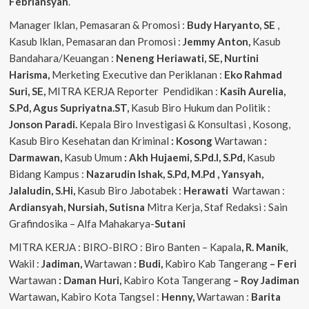
Febriansyah
.
Manager Iklan, Pemasaran & Promosi :
Budy Haryanto, SE
,
Kasub Iklan, Pemasaran dan Promosi :
Jemmy Anton,
Kasub
Bandahara/Keuangan :
Neneng
Heriawati, SE, Nurtini
Harisma,
Merketing Executive dan Periklanan :
Eko
Rahmad
Suri, SE,
MITRA KERJA Reporter Pendidikan :
Kasih Aurelia,
S.Pd, Agus
Supriyatna.ST,
Kasub Biro Hukum dan Politik :
Jonson Paradi.
Kepala Biro Investigasi & Konsultasi , Kosong,
Kasub Biro Kesehatan dan Kriminal
: Kosong
Wartawan
:
Darmawan,
Kasub Umum
: Akh Hujaemi, S.Pd.I, S.Pd,
Kasub
Bidang Kampus :
Nazarudin
Ishak, S.Pd, M.Pd , Yansyah,
Jalaludin, S.Hi,
Kasub Biro Jabotabek :
Herawati
Wartawan :
Ardiansyah, Nursiah, Sutisna
Mitra Kerja, Staf Redaksi : Sain
Grafindosika – Alfa Mahakarya-
Sutani
MITRA KERJA : BIRO-BIRO : Biro Banten – Kapala
, R. Manik
,
Wakil :
Jadiman,
Wartawan
: Budi,
Kabiro Kab Tangerang
–
Feri
Wartawan
: Daman Huri,
Kabiro Kota Tangerang
– Roy Jadiman
Wartawan
,
Kabiro Kota Tangsel :
Henny,
Wartawan :
Barita