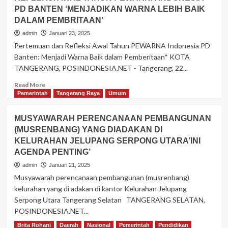
Indonesia
PD BANTEN ‘MENJADIKAN WARNA LEBIH BAIK
Perkuat
DALAM PEMBRITAAN’
Kerjasama
Dengan
admin
Januari 23, 2025
PGI
Pertemuan dan Refleksi Awal Tahun PEWARNA Indonesia PD
Dalam
Banten: Menjadi Warna Baik dalam Pemberitaan* KOTA
Pewartaan
TANGERANG, POSINDONESIA.NET - Tangerang, 22...
Kekristenan
Read
Read More
more
Pemerintah
Tangerang Raya
Umum
about
REFLEKSI
MUSYAWARAH PERENCANAAN PEMBANGUNAN
AWAL
(MUSRENBANG) YANG DIADAKAN DI
TAHUN
KELURAHAN JELUPANG SERPONG UTARA’INI
PEWARNA
INDONESIA
AGENDA PENTING’
PD
admin
Januari 21, 2025
BANTEN
Musyawarah perencanaan pembangunan (musrenbang)
‘MENJADIKAN
kelurahan yang di adakan di kantor Kelurahan Jelupang
WARNA
Serpong Utara Tangerang Selatan TANGERANG SELATAN,
LEBIH
BAIK
POSINDONESIA.NET...
DALAM
Brita Rohani
Daerah
Nasional
Pemerintah
Pendidikan
Read
Read More