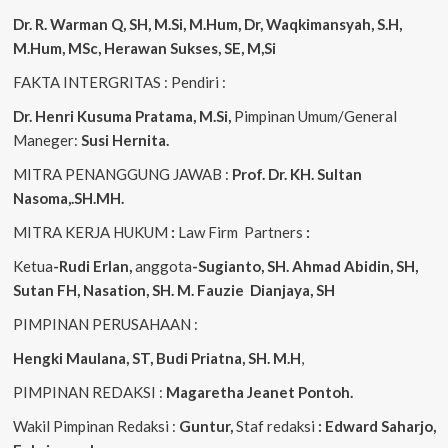
Dr. R. Warman Q, SH, M.Si, M.Hum, Dr, Waqkimansyah, S.H,
M.Hum, MSc, Herawan Sukses, SE, M,Si
FAKTA INTERGRITAS : Pendiri :
Dr. Henri Kusuma
Pratama, M.Si,
Pimpinan Umum/General
Maneger:
Susi Hernita.
MITRA PENANGGUNG JAWAB :
Prof. Dr. KH. Sultan
Nasoma,.SH.MH.
MITRA KERJA HUKUM
:
Law Firm Partners
:
Ketua
-Rudi Erlan,
anggota
-Sugianto, SH. Ahmad Abidin, SH,
Sutan FH, Nasation, SH. M. Fauzie Dianjaya, SH
PIMPINAN PERUSAHAAN :
Hengki Maulana, ST, Budi Priatna, SH. M.H
,
PIMPINAN REDAKSI :
Magaretha Jeanet Pontoh.
Wakil Pimpinan Redaksi :
Guntur,
Staf redaksi
: Edward Saharjo,