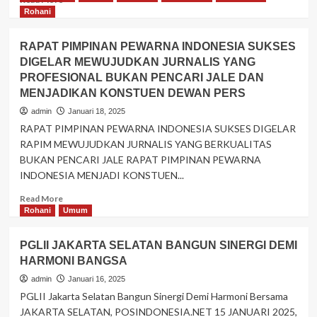
PEMBRITAAN’
more
Rohani
about
MUSYAWARAH
RAPAT PIMPINAN PEWARNA INDONESIA SUKSES
PERENCANAAN
DIGELAR MEWUJUDKAN JURNALIS YANG
PEMBANGUNAN
PROFESIONAL BUKAN PENCARI JALE DAN
(MUSRENBANG)
YANG
MENJADIKAN KONSTUEN DEWAN PERS
DIADAKAN
admin
Januari 18, 2025
DI
RAPAT PIMPINAN PEWARNA INDONESIA SUKSES DIGELAR
KELURAHAN
RAPIM MEWUJUDKAN JURNALIS YANG BERKUALITAS
JELUPANG
BUKAN PENCARI JALE RAPAT PIMPINAN PEWARNA
SERPONG
UTARA’INI
INDONESIA MENJADI KONSTUEN...
AGENDA
Read
Read More
PENTING’
more
Rohani
Umum
about
RAPAT
PGLII JAKARTA SELATAN BANGUN SINERGI DEMI
PIMPINAN
HARMONI BANGSA
PEWARNA
INDONESIA
admin
Januari 16, 2025
SUKSES
PGLII Jakarta Selatan Bangun Sinergi Demi Harmoni Bersama
DIGELAR
JAKARTA SELATAN, POSINDONESIA.NET 15 JANUARI 2025,