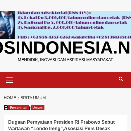
Skip
to
content
OSINDONESIA.N
MENDIDIK, INOVASI DAN ASPIRASI MASYARAKAT
Primary
Menu
HOME
BRITA UMUM
Brita Umum
Pemerintah
Umum
Dugaan Pernyataan Presiden RI Prabowo Sebut
Wartawan “Londo Ireng”,Asosiasi Pers Desak