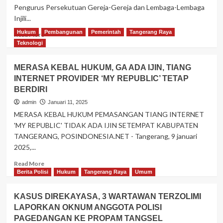
MEWUJUDKAN
Pengurus Persekutuan Gereja-Gereja dan Lembaga-Lembaga
JURNALIS
Injili...
YANG
PROFESIONAL
Hukum
Pembangunan
Pemerintah
Tangerang Raya
Read
Read More
BUKAN
more
Teknologi
PENCARI
about
JALE
PGLII
DAN
MERASA KEBAL HUKUM, GA ADA IJIN, TIANG
JAKARTA
MENJADIKAN
INTERNET PROVIDER ‘MY REPUBLIC’ TETAP
SELATAN
KONSTUEN
BERDIRI
BANGUN
DEWAN
SINERGI
admin
Januari 11, 2025
PERS
DEMI
MERASA KEBAL HUKUM PEMASANGAN TIANG INTERNET
HARMONI
'MY REPUBLIC' TIDAK ADA IJIN SETEMPAT KABUPATEN
BANGSA
TANGERANG, POSINDONESIA.NET - Tangerang, 9 januari
2025,...
Read
Read More
more
Berita Polisi
Hukum
Tangerang Raya
Umum
about
MERASA
KASUS DIREKAYASA, 3 WARTAWAN TERZOLIMI
KEBAL
LAPORKAN OKNUM ANGGOTA POLISI
HUKUM,
PAGEDANGAN KE PROPAM TANGSEL
GA