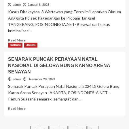
ADA
admin
Januari 8, 2025
IJIN,
Kasus Direkayasa, 3 Wartawan yang Terzolimi Laporkan Oknum
TIANG
Anggota Polsek Pagedangan ke Propam Tangsel
INTERNET
TANGERANG, POSINDONESIA.NET- Berawal dari kasus
PROVIDER
kriminalisasi...
‘MY
REPUBLIC’
Read
Read More
TETAP
more
Rohani
Umum
BERDIRI
about
KASUS
SEMARAK PUNCAK PERAYAAN NATAL
DIREKAYASA,
NASIONAL DI GELORA BUNG KARNO ARENA
3
SENAYAN
WARTAWAN
TERZOLIMI
admin
Desember 28, 2024
LAPORKAN
Semarak Puncak Perayaan Natal Nasional 2024 Di Gelora Bung
OKNUM
Karno Arena Senayan JAKARTA, POSINDONESIA.NET -
ANGGOTA
Penuh Suasana semarak, semangat dan...
POLISI
PAGEDANGAN
Read
Read More
KE
more
PROPAM
about
TANGSEL
SEMARAK