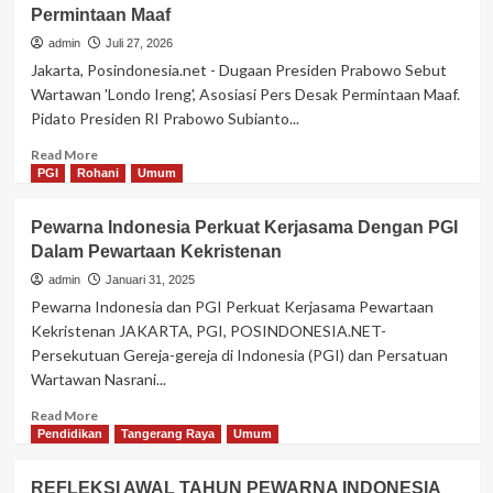
Permintaan Maaf
admin
Juli 27, 2026
Jakarta, Posindonesia.net - Dugaan Presiden Prabowo Sebut
Wartawan 'Londo Ireng', Asosiasi Pers Desak Permintaan Maaf.
Pidato Presiden RI Prabowo Subianto...
Read
Read More
more
PGI
Rohani
Umum
about
Dugaan
Pewarna Indonesia Perkuat Kerjasama Dengan PGI
Pernyataan
Dalam Pewartaan Kekristenan
Presiden
RI
admin
Januari 31, 2025
Prabowo
Pewarna Indonesia dan PGI Perkuat Kerjasama Pewartaan
Sebut
Kekristenan JAKARTA, PGI, POSINDONESIA.NET-
Wartawan
Persekutuan Gereja-gereja di Indonesia (PGI) dan Persatuan
“Londo
Wartawan Nasrani...
Ireng”,Asosiasi
Pers
Read
Read More
Desak
more
Pendidikan
Tangerang Raya
Umum
Permintaan
about
Maaf
Pewarna
REFLEKSI AWAL TAHUN PEWARNA INDONESIA