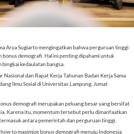
Istri Bertahun-tahun
admin
Agustus 4, 2026
ma Arya Sugiarto mengingatkan bahwa perguruan tinggi
 bonus demografi. Hal ini penting dipahami untuk
bingkai kedaulatan bangsa.
ar Nasional dan Rapat Kerja Tahunan Badan Kerja Sama
ang Ilmu Sosial di Universitas Lampung, Jumat
nus demografi merupakan peluang besar yang bersifat
a. Karena itu, momentum tersebut perlu dimanfaatkan
r, termasuk antara pemerintah dan perguruan tinggi.
is how to maximize bonus demografi menuju Indonesia