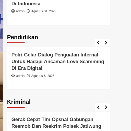
Di Indonesia
Atma
Situ
admin
Agustus 31, 2025
admi
Pendidikan
Pendidikan
Pendid
Polri Gelar Dialog Penguatan Internal
Polr
Untuk Hadapi Ancaman Love Scamming
Ajak
Di Era Digital
Tanah
Perl
admin
Agustus 5, 2026
admi
Kriminal
Berita Polisi
Kriminal
Berita 
Gerak Cepat Tim Opsnal Gabungan
Cega
Resmob Dan Reskrim Polsek Jatiwung
Metr