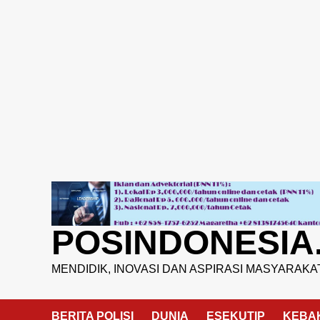
Skip
to
content
POSINDONESIA
MENDIDIK, INOVASI DAN ASPIRASI MASYARAKA
BERITA POLISI
DUNIA
ESEKUTIP
KEBA