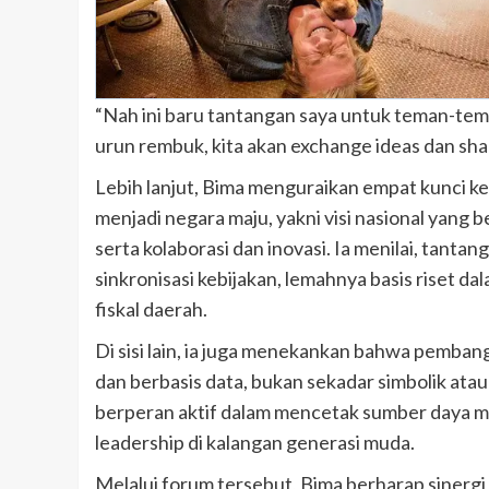
“Nah ini baru tantangan saya untuk teman-tema
urun rembuk, kita akan exchange ideas dan shar
Lebih lanjut, Bima menguraikan empat kunci 
menjadi negara maju, yakni visi nasional yang 
serta kolaborasi dan inovasi. Ia menilai, tanta
sinkronisasi kebijakan, lemahnya basis riset 
fiskal daerah.
Di sisi lain, ia juga menekankan bahwa pemban
dan berbasis data, bukan sekadar simbolik atau
berperan aktif dalam mencetak sumber daya m
leadership di kalangan generasi muda.
Melalui forum tersebut, Bima berharap sinergi