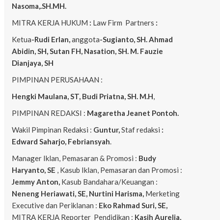
Nasoma,.SH.MH.
MITRA KERJA HUKUM
:
Law Firm Partners
:
Ketua
-Rudi Erlan,
anggota
-Sugianto, SH. Ahmad
Abidin, SH, Sutan FH, Nasation, SH. M. Fauzie
Dianjaya, SH
PIMPINAN PERUSAHAAN :
Hengki Maulana, ST, Budi Priatna, SH. M.H
,
PIMPINAN REDAKSI :
Magaretha Jeanet Pontoh.
Wakil Pimpinan Redaksi :
Guntur,
Staf redaksi
:
Edward Saharjo, Febriansyah
.
Manager Iklan, Pemasaran & Promosi :
Budy
Haryanto, SE
, Kasub Iklan, Pemasaran dan Promosi :
Jemmy Anton,
Kasub Bandahara/Keuangan :
Neneng
Heriawati, SE, Nurtini Harisma,
Merketing
Executive dan Periklanan :
Eko
Rahmad Suri, SE,
MITRA KERJA Reporter Pendidikan :
Kasih Aurelia,