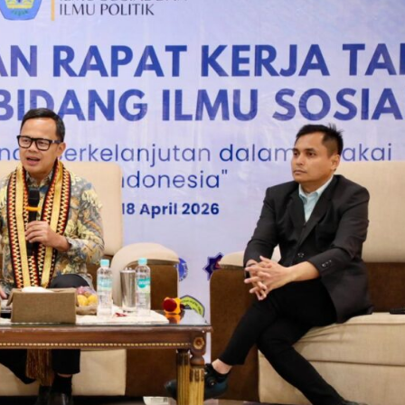
Dalam Gerakan Nurani Bangsa Di
Rumah Griya Gusdur
admin
September 4, 2025
Pendidikan
aborasi
Polri Kerahkan 372 Taruna Akpol
akan
Dampingi Siswa Di 73 Sekolah Rakyat
Bersama Taruna TNI
admin
Agustus 5, 2026
Berita Polisi
Hukum
Kriminal
Tangerang Raya
sampah,
Diduga Kejam Dan Sadis Oknum
abil optic
Pegawai PPPK Lakukan KDRT Terhadap