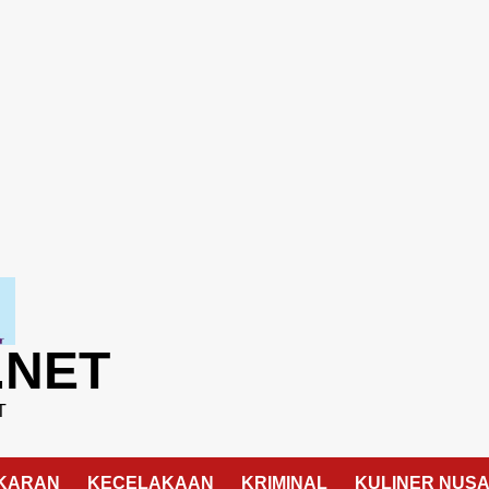
.NET
T
KARAN
KECELAKAAN
KRIMINAL
KULINER NUS