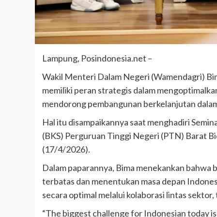
meninggal di tempat.
admin
Juni 11, 2025
Lampung, Posindonesia.net –
Wakil Menteri Dalam Negeri (Wamendagri) Bi
memiliki peran strategis dalam mengoptimalkan
mendorong pembangunan berkelanjutan dalam 
Hal itu disampaikannya saat menghadiri Semin
(BKS) Perguruan Tinggi Negeri (PTN) Barat Bid
(17/4/2026).
Dalam paparannya, Bima menekankan bahwa bo
terbatas dan menentukan masa depan Indonesi
secara optimal melalui kolaborasi lintas sekto
“The biggest challenge for Indonesian today 