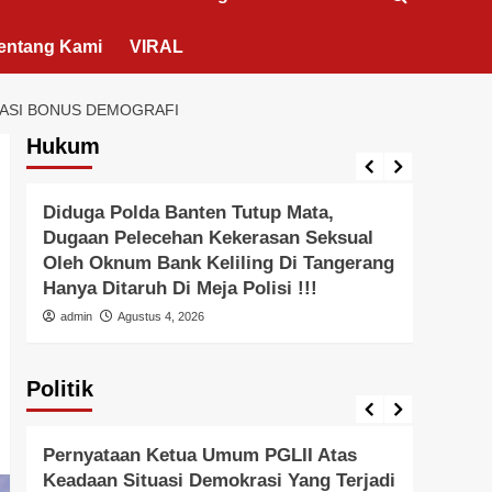
entang Kami
VIRAL
SASI BONUS DEMOGRAFI
Hukum
Berita Polisi
Hukum
Lingkungan
Berita 
Diduga Polda Banten Tutup Mata,
Pols
Dugaan Pelecehan Kekerasan Seksual
Pals
Oleh Oknum Bank Keliling Di Tangerang
Peral
Hanya Ditaruh Di Meja Polisi !!!
admi
admin
Agustus 4, 2026
Politik
Pemerintah
Politik
Pemer
Pernyataan Ketua Umum PGLII Atas
Peny
Keadaan Situasi Demokrasi Yang Terjadi
Unive