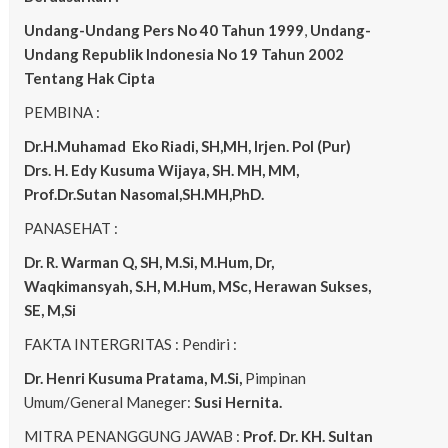
Undang-Undang Pers No 40 Tahun 1999
,
Undang-
Undang Republik Indonesia No 19 Tahun 2002
Tentang Hak Cipta
PEMBINA :
Dr.H.Muhamad
Eko
Riadi, SH,MH, Irjen. Pol (Pur)
Drs. H. Edy Kusuma Wijaya, SH. MH, MM,
Prof.Dr.Sutan Nasomal,SH.MH,PhD.
PANASEHAT :
Dr. R. Warman Q, SH, M.Si, M.Hum, Dr,
Waqkimansyah, S.H, M.Hum, MSc, Herawan Sukses,
SE, M,Si
FAKTA INTERGRITAS : Pendiri :
Dr. Henri Kusuma
Pratama, M.Si,
Pimpinan
Umum/General Maneger:
Susi Hernita.
MITRA PENANGGUNG JAWAB :
Prof. Dr. KH. Sultan