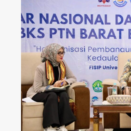
admin
Februari 20, 2025
Pendidikan
DP3AP2KB Kota Tangerang Kol
Lintas Komunitas Harmoni Ger
Bersama,80 Guru SD Mengikuti
admin
Juli 31, 2026
Kecelakaan
Kriminal
Warga diduga di tabrak mobil 
terjatuh di truk lalu di sengat k