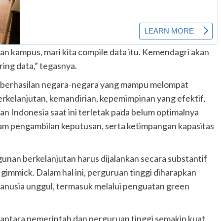
n kampus, mari kita compile data itu. Kemendagri akan
ing data,” tegasnya.
keberhasilan negara-negara yang mampu melompat
berkelanjutan, kemandirian, kepemimpinan yang efektif,
ngan Indonesia saat ini terletak pada belum optimalnya
dalam pengambilan keputusan, serta ketimpangan kapasitas
gunan berkelanjutan harus dijalankan secara substantif
 gimmick. Dalam hal ini, perguruan tinggi diharapkan
anusia unggul, termasuk melalui penguatan green
 antara pemerintah dan perguruan tinggi semakin kuat