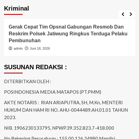
Kriminal
Berita Polisi
Kriminal
Gerak Cepat Tim Opsnal Gabungan Resmob Dan
Reskrim Polsek Jatiwung Ringkus Terduga Pelaku
Pembunuhan
admin
Juni 18, 2026
SUSUNAN REDAKSI :
DITERBITKAN OLEH :
POSINDONESIA MEDIA MATAPOS (PT.PMM)
AKTE NOTARIS : RIAN ARIAPUTRA, SH, M.Kn, MENTERI
HUKUM DAN HAM RI NO. AHU-0044489.AH.01.01 TAHUN
2023.
NIB. 1906230133795, NPWP.39.352.823.7-418.000
No Rekening Perusahaan : 155 00 126 34980 Mandiri.,