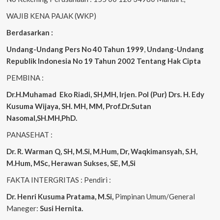
WAJIB KENA PAJAK (WKP)
Berdasarkan :
Undang-Undang Pers No 40 Tahun 1999
,
Undang-Undang
Republik Indonesia No 19 Tahun 2002 Tentang Hak Cipta
PEMBINA :
Dr.H.Muhamad
Eko
Riadi, SH,MH, Irjen. Pol (Pur) Drs. H. Edy
Kusuma Wijaya, SH. MH, MM, Prof.Dr.Sutan
Nasomal,SH.MH,PhD.
PANASEHAT :
Dr. R. Warman Q, SH, M.Si, M.Hum, Dr, Waqkimansyah, S.H,
M.Hum, MSc, Herawan Sukses, SE, M,Si
FAKTA INTERGRITAS : Pendiri :
Dr. Henri Kusuma
Pratama, M.Si,
Pimpinan Umum/General
Maneger:
Susi Hernita.