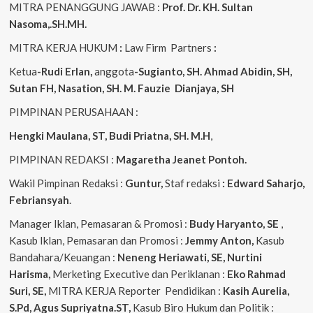
MITRA PENANGGUNG JAWAB :
Prof. Dr. KH. Sultan
Nasoma,.SH.MH.
MITRA KERJA HUKUM
:
Law Firm Partners
:
Ketua
-Rudi Erlan,
anggota
-Sugianto, SH. Ahmad Abidin, SH,
Sutan FH, Nasation, SH. M. Fauzie Dianjaya, SH
PIMPINAN PERUSAHAAN :
Hengki Maulana, ST, Budi Priatna, SH. M.H
,
PIMPINAN REDAKSI :
Magaretha Jeanet Pontoh.
Wakil Pimpinan Redaksi :
Guntur,
Staf redaksi
: Edward Saharjo,
Febriansyah
.
Manager Iklan, Pemasaran & Promosi :
Budy Haryanto, SE
,
Kasub Iklan, Pemasaran dan Promosi :
Jemmy Anton,
Kasub
Bandahara/Keuangan :
Neneng
Heriawati, SE, Nurtini
Harisma,
Merketing Executive dan Periklanan :
Eko
Rahmad
Suri, SE,
MITRA KERJA Reporter Pendidikan :
Kasih Aurelia,
S.Pd, Agus
Supriyatna.ST,
Kasub Biro Hukum dan Politik :