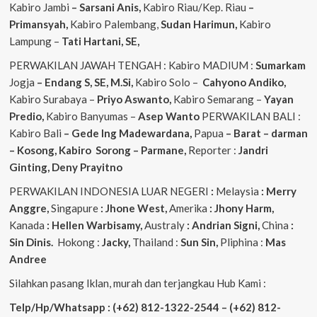
Kabiro Jambi
– Sarsani Anis,
Kabiro Riau/Kep. Riau
–
Primansyah,
Kabiro Palembang,
Sudan
Harimun,
Kabiro
Lampung –
Tati Hartani, SE,
PERWAKILAN JAWAH TENGAH : Kabiro MADIUM :
Sumarkam
Jogja
– Endang S, SE, M.Si,
Kabiro Solo –
Cahyono
Andiko,
Kabiro Surabaya –
Priyo
Aswanto,
Kabiro Semarang –
Yayan
Predio,
Kabiro Banyumas –
Asep
Wanto
PERWAKILAN BALI :
Kabiro Bali
– Gede
Ing
Madewardana,
Papua
– Barat – darman
– Kosong, Kabiro Sorong – Parmane,
Reporter :
Jandri
Ginting, Deny Prayitno
PERWAKILAN INDONESIA LUAR NEGERI
:
Melaysia
: Merry
Anggre,
Singapure
: Jhone West,
Amerika
: Jhony Harm,
Kanada
: Hellen Warbisamy,
Australy
: Andrian
Signi,
China
:
Sin Dinis.
Hokong :
Jacky,
Thailand :
Sun Sin,
Pliphina :
Mas
Andree
Silahkan pasang Iklan, murah dan terjangkau Hub Kami :
Telp/Hp/Whatsapp : (+62) 812-1322-2544 – (+62) 812-