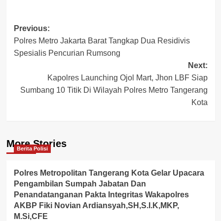
Post
Previous:
Polres Metro Jakarta Barat Tangkap Dua Residivis
navigation
Spesialis Pencurian Rumsong
Next:
Kapolres Launching Ojol Mart, Jhon LBF Siap
Sumbang 10 Titik Di Wilayah Polres Metro Tangerang
Kota
More Stories
Berita Polisi
Polres Metropolitan Tangerang Kota Gelar Upacara
Pengambilan Sumpah Jabatan Dan
Penandatanganan Pakta Integritas Wakapolres
AKBP Fiki Novian Ardiansyah,SH,S.I.K,MKP,
M.Si,CFE