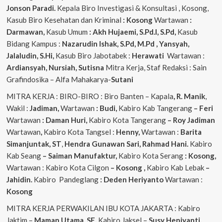
Jonson Paradi.
Kepala Biro Investigasi & Konsultasi , Kosong,
Kasub Biro Kesehatan dan Kriminal
: Kosong
Wartawan
:
Darmawan,
Kasub Umum
: Akh Hujaemi, S.Pd.I, S.Pd,
Kasub
Bidang Kampus :
Nazarudin
Ishak, S.Pd, M.Pd , Yansyah,
Jalaludin, S.Hi,
Kasub Biro Jabotabek :
Herawati
Wartawan :
Ardiansyah, Nursiah, Sutisna
Mitra Kerja, Staf Redaksi : Sain
Grafindosika – Alfa Mahakarya-
Sutani
MITRA KERJA : BIRO-BIRO : Biro Banten – Kapala
, R. Manik
,
Wakil :
Jadiman,
Wartawan
: Budi,
Kabiro Kab Tangerang
–
Feri
Wartawan
: Daman Huri,
Kabiro Kota Tangerang
– Roy Jadiman
Wartawan
,
Kabiro Kota Tangsel :
Henny,
Wartawan :
Barita
Simanjuntak, ST
,
Hendra
Gunawan Sari, Rahmad Hani.
Kabiro
Kab Seang
–
Saiman Manufaktur,
Kabiro Kota Serang
: Kosong,
Wartawan : Kabiro Kota Cilgon
–
Kosong
,
Kabiro Kab Lebak
–
Jahidin.
Kabiro Pandeglang
: Deden Heriyanto
Wartawan :
Kosong
MITRA KERJA PERWAKILAN IBU KOTA JAKARTA : Kabiro
Jaktim –
Maman Utama, SE,
Kabiro Jaksel –
Susy Heniyanti,