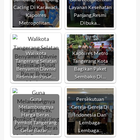
Cacing Di Karawaci,
Layanan Kesehatan
Kapolres
Panjang,Resmi
Metropolitan…
Dibuka…
Walikota
Kapolres Metro
Tangerang Selatan
Tangerang Kota
Benyamin Davnie
Bagikan Paket
Resmikan Pusat…
Sembako Di…
Guna
Persekutuan
Melambungnya
Gereja-Gereja Di
Harga Beras,
Indonesia Dan
Pemkot Tangerang
Lembaga-
Gelar Bazar…
Lembaga…