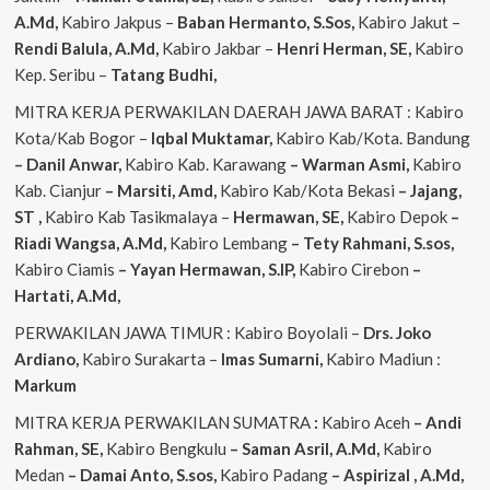
A.Md,
Kabiro Jakpus –
Baban Hermanto, S.Sos,
Kabiro Jakut –
Rendi
Balula, A.Md,
Kabiro Jakbar –
Henri Herman, SE,
Kabiro
Kep. Seribu –
Tatang Budhi,
MITRA KERJA PERWAKILAN DAERAH JAWA BARAT : Kabiro
Kota/Kab Bogor –
Iqbal
Muktamar,
Kabiro Kab/Kota. Bandung
– Danil Anwar,
Kabiro Kab. Karawang
– Warman Asmi,
Kabiro
Kab. Cianjur
– Marsiti, Amd,
Kabiro Kab/Kota Bekasi
– Jajang,
ST
,
Kabiro Kab Tasikmalaya –
Hermawan, SE,
Kabiro Depok
–
Riadi Wangsa, A.Md,
Kabiro Lembang
– Tety Rahmani, S.sos,
Kabiro Ciamis
– Yayan Hermawan, S.IP,
Kabiro Cirebon
–
Hartati, A.Md,
PERWAKILAN JAWA TIMUR : Kabiro Boyolali –
Drs. Joko
Ardiano,
Kabiro Surakarta –
Imas
Sumarni,
Kabiro Madiun :
Markum
MITRA KERJA PERWAKILAN SUMATRA
:
Kabiro Aceh
– Andi
Rahman, SE,
Kabiro Bengkulu
– Saman Asril, A.Md,
Kabiro
Medan
– Damai Anto, S.sos,
Kabiro Padang
– Aspirizal , A.Md,