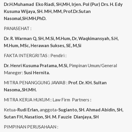
Dr.H.Muhamad
Eko
Riadi, SH,MH, Irjen. Pol (Pur) Drs. H. Edy
Kusuma Wijaya, SH. MH, MM, Prof.Dr.Sutan
Nasomal,SH.MH,PhD.
PANASEHAT :
Dr. R. Warman Q, SH, M.Si, M.Hum, Dr, Waqkimansyah, S.H,
M.Hum, MSc, Herawan Sukses, SE, M,Si
FAKTA INTERGRITAS : Pendiri :
Dr. Henri Kusuma
Pratama, M.Si,
Pimpinan Umum/General
Maneger:
Susi Hernita.
MITRA PENANGGUNG JAWAB :
Prof. Dr. KH. Sultan
Nasoma,.SH.MH.
MITRA KERJA HUKUM
:
Law Firm Partners
:
Ketua
-Rudi Erlan,
anggota
-Sugianto, SH. Ahmad Abidin, SH,
Sutan FH, Nasation, SH. M. Fauzie Dianjaya, SH
PIMPINAN PERUSAHAAN :