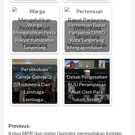
Warga
Pertemuan Rapat
Mengeluhkan Pesta
Paripurna DPRD
Rakyat Kabupaten
Kota Tangerang
Tangerang
Mengagendakan…
Persekutuan
Gereja-Gereja Di
Desak Pengesahan
Indonesia Dan
RUU Perampasan
Lembaga-
Aset Oleh Para
Lembaga…
Tokoh, Sebut…
Post
Previous:
Ketua MPR dan partai Gerindra mengadakan funbike