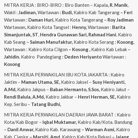
MITRA KERJA : BIRO-BIRO : Biro Banten – Kapala
, R. Manik
,
Wakil :
Jadiman,
Wartawan
: Budi,
Kabiro Kab Tangerang
–
Feri
Wartawan
: Daman Huri,
Kabiro Kota Tangerang
– Roy Jadiman
Wartawan
,
Kabiro Kota Tangsel :
Henny,
Wartawan :
Barita
Simanjuntak, ST
,
Hendra
Gunawan Sari, Rahmad Hani.
Kabiro
Kab Seang
–
Saiman Manufaktur,
Kabiro Kota Serang
: Kosong,
Wartawan : Kabiro Kota Cilgon
–
Kosong
,
Kabiro Kab Lebak
–
Jahidin.
Kabiro Pandeglang
: Deden Heriyanto
Wartawan :
Kosong
MITRA KERJA PERWAKILAN IBU KOTA JAKARTA : Kabiro
Jaktim –
Maman Utama, SE,
Kabiro Jaksel –
Susy Heniyanti,
A.Md,
Kabiro Jakpus –
Baban Hermanto, S.Sos,
Kabiro Jakut –
Rendi
Balula, A.Md,
Kabiro Jakbar –
Henri Herman, SE,
Kabiro
Kep. Seribu –
Tatang Budhi,
MITRA KERJA PERWAKILAN DAERAH JAWA BARAT : Kabiro
Kota/Kab Bogor –
Iqbal
Muktamar,
Kabiro Kab/Kota. Bandung
– Danil Anwar,
Kabiro Kab. Karawang
– Warman Asmi,
Kabiro
Kab. Cianjur
– Marsiti, Amd,
Kabiro Kab/Kota Bekasi
– Jajang,