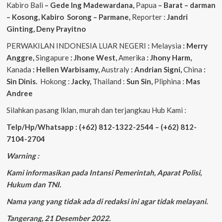
Kabiro Bali
– Gede
Ing
Madewardana,
Papua
– Barat – darman
– Kosong, Kabiro Sorong – Parmane,
Reporter :
Jandri
Ginting, Deny Prayitno
PERWAKILAN INDONESIA LUAR NEGERI
:
Melaysia
: Merry
Anggre,
Singapure
: Jhone West,
Amerika
: Jhony Harm,
Kanada
: Hellen Warbisamy,
Australy
: Andrian
Signi,
China
:
Sin Dinis.
Hokong :
Jacky,
Thailand :
Sun Sin,
Pliphina :
Mas
Andree
Silahkan pasang Iklan, murah dan terjangkau Hub Kami :
Telp/Hp/Whatsapp : (+62) 812-1322-2544 – (+62) 812-
7104-2704
Warning :
Kami informasikan pada Intansi Pemerintah, Aparat Polisi,
Hukum dan TNI.
Nama yang yang tidak ada di redaksi ini agar tidak melayani.
Tangerang, 21 Desember 2022.