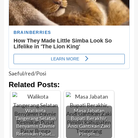
Saeful/red/Posi
Related Posts:
Walikota
Masa Jabatan
Tangerang Selatan
Bupati Berakhir,
Benyamin Davnie
Andi Gantikan Zaki
Resmikan Pusat…
Pimpin…