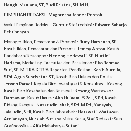
Hengki Maulana, ST, Budi Priatna, SH. M.H
,
PIMPINAN REDAKSI :
Magaretha Jeanet Pontoh.
Wakil Pimpinan Redaksi :
Guntur,
Staf redaksi
: Edward Saharjo,
Febriansyah
.
Manager Iklan, Pemasaran & Promosi :
Budy Haryanto, SE
,
Kasub Iklan, Pemasaran dan Promosi :
Jemmy Anton,
Kasub
Bandahara/Keuangan :
Neneng
Heriawati, SE, Nurtini
Harisma,
Merketing Executive dan Periklanan :
Eko
Rahmad
Suri, SE,
MITRA KERJA Reporter Pendidikan :
Kasih Aurelia,
S.Pd, Agus
Supriyatna.ST,
Kasub Biro Hukum dan Politik :
Jonson Paradi.
Kepala Biro Investigasi & Konsultasi , Kosong,
Kasub Biro Kesehatan dan Kriminal
: Kosong
Wartawan
:
Darmawan,
Kasub Umum
: Akh Hujaemi, S.Pd.I, S.Pd,
Kasub
Bidang Kampus :
Nazarudin
Ishak, S.Pd, M.Pd , Yansyah,
Jalaludin, S.Hi,
Kasub Biro Jabotabek :
Herawati
Wartawan :
Ardiansyah, Nursiah, Sutisna
Mitra Kerja, Staf Redaksi : Sain
Grafindosika – Alfa Mahakarya-
Sutani