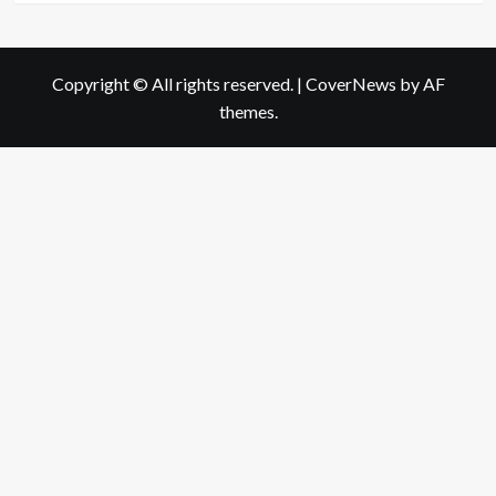
Copyright © All rights reserved.
|
CoverNews
by AF
themes.