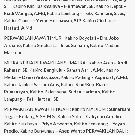
ST
,
Kabiro Kab Tasikmalaya –
Hermawan, SE,
Kabiro Depok
–
Riadi Wangsa, A.Md,
Kabiro Lembang
– Tety Rahmani, S.sos,
Kabiro Ciamis
– Yayan Hermawan, S.IP,
Kabiro Cirebon
–
Hartati, A.Md,
PERWAKILAN JAWA TIMUR : Kabiro Boyolali –
Drs. Joko
Ardiano,
Kabiro Surakarta –
Imas
Sumarni,
Kabiro Madiun :
Markum
MITRA KERJA PERWAKILAN SUMATRA
:
Kabiro Aceh
– Andi
Rahman, SE,
Kabiro Bengkulu
– Saman Asril, A.Md,
Kabiro
Medan
– Damai Anto, S.sos,
Kabiro Padang
– Aspirizal , A.Md,
Kabiro Jambi
– Sarsani Anis,
Kabiro Riau/Kep. Riau
–
Primansyah,
Kabiro Palembang,
Sudan
Harimun,
Kabiro
Lampung –
Tati Hartani, SE,
PERWAKILAN JAWAH TENGAH : Kabiro MADIUM :
Sumarkam
Jogja
– Endang S, SE, M.Si,
Kabiro Solo –
Cahyono
Andiko,
Kabiro Surabaya –
Priyo
Aswanto,
Kabiro Semarang –
Yayan
Predio,
Kabiro Banyumas –
Asep
Wanto
PERWAKILAN BALI :