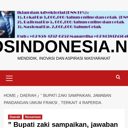
Skip
to
content
OSINDONESIA.N
MENDIDIK, INOVASI DAN ASPIRASI MASYARAKAT
Primary
Menu
HOME
DAERAH
” BUPATI ZAKI SAMPAIKAN, JAWABAN
PANDANGAN UMUM FRAKSI , TERKAIT 4 RAPERDA.
Daerah
Nusantara
” Bupati zaki sampaikan, jawaban