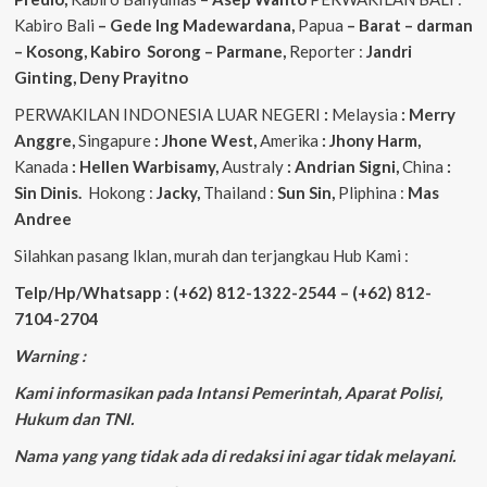
Kabiro Bali
– Gede
Ing
Madewardana,
Papua
– Barat – darman
– Kosong, Kabiro Sorong – Parmane,
Reporter :
Jandri
Ginting, Deny Prayitno
PERWAKILAN INDONESIA LUAR NEGERI
:
Melaysia
: Merry
Anggre,
Singapure
: Jhone West,
Amerika
: Jhony Harm,
Kanada
: Hellen Warbisamy,
Australy
: Andrian
Signi,
China
:
Sin Dinis.
Hokong :
Jacky,
Thailand :
Sun Sin,
Pliphina :
Mas
Andree
Silahkan pasang Iklan, murah dan terjangkau Hub Kami :
Telp/Hp/Whatsapp : (+62) 812-1322-2544 – (+62) 812-
7104-2704
Warning :
Kami informasikan pada Intansi Pemerintah, Aparat Polisi,
Hukum dan TNI.
Nama yang yang tidak ada di redaksi ini agar tidak melayani.