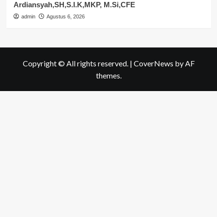
Ardiansyah,SH,S.I.K,MKP, M.Si,CFE
admin
Agustus 6, 2026
Copyright © All rights reserved.
|
CoverNews
by AF
themes.