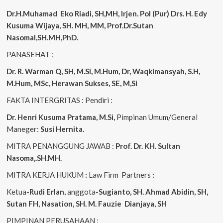
Dr.H.Muhamad
Eko
Riadi, SH,MH, Irjen. Pol (Pur) Drs. H. Edy
Kusuma Wijaya, SH. MH, MM, Prof.Dr.Sutan
Nasomal,SH.MH,PhD.
PANASEHAT :
Dr. R. Warman Q, SH, M.Si, M.Hum, Dr, Waqkimansyah, S.H,
M.Hum, MSc, Herawan Sukses, SE, M,Si
FAKTA INTERGRITAS : Pendiri :
Dr. Henri Kusuma
Pratama, M.Si,
Pimpinan Umum/General
Maneger:
Susi Hernita.
MITRA PENANGGUNG JAWAB :
Prof. Dr. KH. Sultan
Nasoma,.SH.MH.
MITRA KERJA HUKUM
:
Law Firm Partners
:
Ketua
-Rudi Erlan,
anggota
-Sugianto, SH. Ahmad Abidin, SH,
Sutan FH, Nasation, SH. M. Fauzie Dianjaya, SH
PIMPINAN PERUSAHAAN :