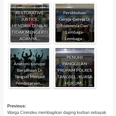
RESTORATIVE
Persekutuan
JUSTICE,
Gereja-Gereja Di
HENDRIK DINILAI
Indonesia Dan
TIDAK MENGERTI
Lembaga-
ADANYA…
Lembaga…
PENUHI
Anatomi Korupsi
PANGGILAN
Berjamaah Di
PROPAM POLRES
Tangsel Menjadi
TANGSEL , KUASA
Pembicaraan,…
HUKUM…
Post
Previous:
Warga Cirendeu membagikan daging kurban sebayak
navigation