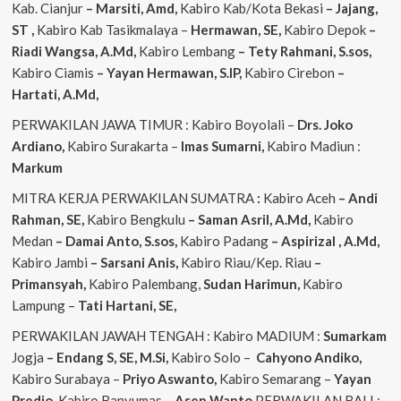
Kab. Cianjur
– Marsiti, Amd,
Kabiro Kab/Kota Bekasi
– Jajang,
ST
,
Kabiro Kab Tasikmalaya –
Hermawan, SE,
Kabiro Depok
–
Riadi Wangsa, A.Md,
Kabiro Lembang
– Tety Rahmani, S.sos,
Kabiro Ciamis
– Yayan Hermawan, S.IP,
Kabiro Cirebon
–
Hartati, A.Md,
PERWAKILAN JAWA TIMUR : Kabiro Boyolali –
Drs. Joko
Ardiano,
Kabiro Surakarta –
Imas
Sumarni,
Kabiro Madiun :
Markum
MITRA KERJA PERWAKILAN SUMATRA
:
Kabiro Aceh
– Andi
Rahman, SE,
Kabiro Bengkulu
– Saman Asril, A.Md,
Kabiro
Medan
– Damai Anto, S.sos,
Kabiro Padang
– Aspirizal , A.Md,
Kabiro Jambi
– Sarsani Anis,
Kabiro Riau/Kep. Riau
–
Primansyah,
Kabiro Palembang,
Sudan
Harimun,
Kabiro
Lampung –
Tati Hartani, SE,
PERWAKILAN JAWAH TENGAH : Kabiro MADIUM :
Sumarkam
Jogja
– Endang S, SE, M.Si,
Kabiro Solo –
Cahyono
Andiko,
Kabiro Surabaya –
Priyo
Aswanto,
Kabiro Semarang –
Yayan
Predio,
Kabiro Banyumas –
Asep
Wanto
PERWAKILAN BALI :