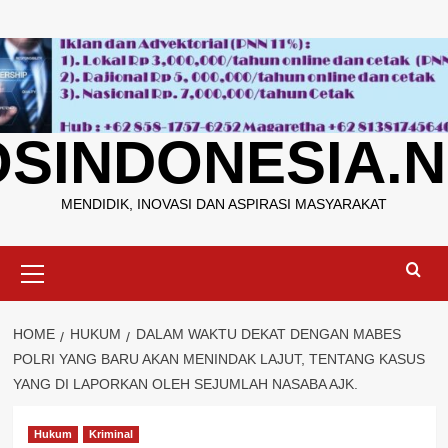
Skip
to
content
OSINDONESIA.N
MENDIDIK, INOVASI DAN ASPIRASI MASYARAKAT
Primary
Menu
HOME
HUKUM
DALAM WAKTU DEKAT DENGAN MABES
POLRI YANG BARU AKAN MENINDAK LAJUT, TENTANG KASUS
YANG DI LAPORKAN OLEH SEJUMLAH NASABA AJK.
Hukum
Kriminal