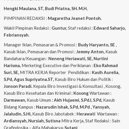
Hengki Maulana, ST, Budi Priatna, SH. M.H
,
PIMPINAN REDAKSI :
Magaretha Jeanet Pontoh.
Wakil Pimpinan Redaksi :
Guntur,
Staf redaksi
: Edward Saharjo,
Febriansyah
.
Manager Iklan, Pemasaran & Promosi :
Budy Haryanto, SE
,
Kasub Iklan, Pemasaran dan Promosi :
Jemmy Anton,
Kasub
Bandahara/Keuangan :
Neneng
Heriawati, SE, Nurtini
Harisma,
Merketing Executive dan Periklanan :
Eko
Rahmad
Suri, SE,
MITRA KERJA Reporter Pendidikan :
Kasih Aurelia,
S.Pd, Agus
Supriyatna.ST,
Kasub Biro Hukum dan Politik :
Jonson Paradi.
Kepala Biro Investigasi & Konsultasi , Kosong,
Kasub Biro Kesehatan dan Kriminal
: Kosong
Wartawan
:
Darmawan,
Kasub Umum
: Akh Hujaemi, S.Pd.I, S.Pd,
Kasub
Bidang Kampus :
Nazarudin
Ishak, S.Pd, M.Pd , Yansyah,
Jalaludin, S.Hi,
Kasub Biro Jabotabek :
Herawati
Wartawan :
Ardiansyah, Nursiah, Sutisna
Mitra Kerja, Staf Redaksi : Sain
Grafindosika – Alfa Mahakarya-
Sutani