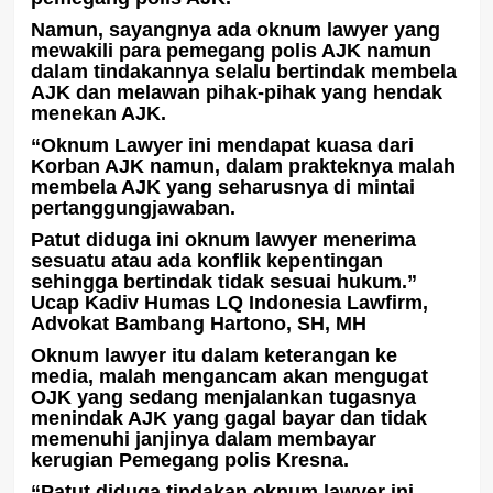
Namun, sayangnya ada oknum lawyer yang
mewakili para pemegang polis AJK namun
dalam tindakannya selalu bertindak membela
AJK dan melawan pihak-pihak yang hendak
menekan AJK.
“Oknum Lawyer ini mendapat kuasa dari
Korban AJK namun, dalam prakteknya malah
membela AJK yang seharusnya di mintai
pertanggungjawaban.
Patut diduga ini oknum lawyer menerima
sesuatu atau ada konflik kepentingan
sehingga bertindak tidak sesuai hukum.”
Ucap Kadiv Humas LQ Indonesia Lawfirm,
Advokat Bambang Hartono, SH, MH
Oknum lawyer itu dalam keterangan ke
media, malah mengancam akan mengugat
OJK yang sedang menjalankan tugasnya
menindak AJK yang gagal bayar dan tidak
memenuhi janjinya dalam membayar
kerugian Pemegang polis Kresna.
“Patut diduga tindakan oknum lawyer ini