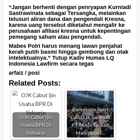
“Jangan berhenti dengan penryapan Kurniadi
Sastrawinata sebagai Tersangka, melainkan
telusuri aliran dana dan pengendali Kresna,
karena uang tersebut diketahui mengalir ke
perusahaan afiliasi kresna untuk kepentingan
pemegang saham atau pengendali.
Mabes Polri harus menang lawan penjahat
kerah putih basmi hingga gembong dan otak
intelektualnya.” Tutup Kadiv Humas LQ
Indonesia Lawfirm secara tegas
arfaiz / posi
Related Posts:
Bareskrim Polri
OJK Cabut Ijin
Dan OJK Geledah
Usaha BPR Di
PT MASI Terkait
Sidoarjo
Manipulasi…