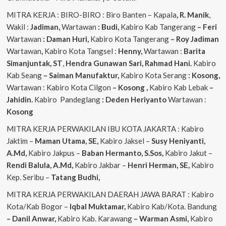
MITRA KERJA : BIRO-BIRO : Biro Banten – Kapala
, R. Manik
,
Wakil :
Jadiman,
Wartawan
: Budi,
Kabiro Kab Tangerang
–
Feri
Wartawan
: Daman Huri,
Kabiro Kota Tangerang
– Roy Jadiman
Wartawan
,
Kabiro Kota Tangsel :
Henny,
Wartawan :
Barita
Simanjuntak, ST
,
Hendra
Gunawan Sari, Rahmad Hani.
Kabiro
Kab Seang
–
Saiman Manufaktur,
Kabiro Kota Serang
: Kosong,
Wartawan : Kabiro Kota Cilgon
–
Kosong
,
Kabiro Kab Lebak
–
Jahidin.
Kabiro Pandeglang
: Deden Heriyanto
Wartawan :
Kosong
MITRA KERJA PERWAKILAN IBU KOTA JAKARTA : Kabiro
Jaktim –
Maman Utama, SE,
Kabiro Jaksel –
Susy Heniyanti,
A.Md,
Kabiro Jakpus –
Baban Hermanto, S.Sos,
Kabiro Jakut –
Rendi
Balula, A.Md,
Kabiro Jakbar –
Henri Herman, SE,
Kabiro
Kep. Seribu –
Tatang Budhi,
MITRA KERJA PERWAKILAN DAERAH JAWA BARAT : Kabiro
Kota/Kab Bogor –
Iqbal
Muktamar,
Kabiro Kab/Kota. Bandung
– Danil Anwar,
Kabiro Kab. Karawang
– Warman Asmi,
Kabiro