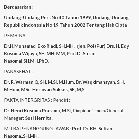
Berdasarkan :
Undang-Undang Pers No 40 Tahun 1999
,
Undang-Undang
Republik Indonesia No 19 Tahun 2002 Tentang Hak Cipta
PEMBINA :
Dr.H.Muhamad
Eko
Riadi, SH,MH, Irjen. Pol (Pur) Drs. H. Edy
Kusuma Wijaya, SH. MH, MM, Prof.Dr.Sutan
Nasomal,SH.MH,PhD.
PANASEHAT :
Dr. R. Warman Q, SH, M.Si, M.Hum, Dr, Waqkimansyah, S.H,
M.Hum, MSc, Herawan Sukses, SE, M,Si
FAKTA INTERGRITAS : Pendiri :
Dr. Henri Kusuma
Pratama, M.Si,
Pimpinan Umum/General
Maneger:
Susi Hernita.
MITRA PENANGGUNG JAWAB :
Prof. Dr. KH. Sultan
Nasoma,.SH.MH.