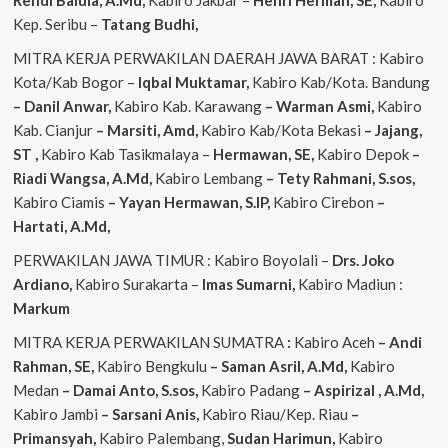
Rendi
Balula, A.Md,
Kabiro Jakbar –
Henri Herman, SE,
Kabiro
Kep. Seribu –
Tatang Budhi,
MITRA KERJA PERWAKILAN DAERAH JAWA BARAT : Kabiro
Kota/Kab Bogor –
Iqbal
Muktamar,
Kabiro Kab/Kota. Bandung
– Danil Anwar,
Kabiro Kab. Karawang
– Warman Asmi,
Kabiro
Kab. Cianjur
– Marsiti, Amd,
Kabiro Kab/Kota Bekasi
– Jajang,
ST
,
Kabiro Kab Tasikmalaya –
Hermawan, SE,
Kabiro Depok
–
Riadi Wangsa, A.Md,
Kabiro Lembang
– Tety Rahmani, S.sos,
Kabiro Ciamis
– Yayan Hermawan, S.IP,
Kabiro Cirebon
–
Hartati, A.Md,
PERWAKILAN JAWA TIMUR : Kabiro Boyolali –
Drs. Joko
Ardiano,
Kabiro Surakarta –
Imas
Sumarni,
Kabiro Madiun :
Markum
MITRA KERJA PERWAKILAN SUMATRA
:
Kabiro Aceh
– Andi
Rahman, SE,
Kabiro Bengkulu
– Saman Asril, A.Md,
Kabiro
Medan
– Damai Anto, S.sos,
Kabiro Padang
– Aspirizal , A.Md,
Kabiro Jambi
– Sarsani Anis,
Kabiro Riau/Kep. Riau
–
Primansyah,
Kabiro Palembang,
Sudan
Harimun,
Kabiro