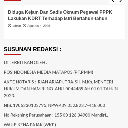
awai PPPK
Gerak Cepat Tim Opsnal Gabungan Re
n-tahun
Reskrim Polsek Jatiwung Ringkus Terd
Pembunuhan
admin
Juni 18, 2026
SUSUNAN REDAKSI :
DITERBITKAN OLEH :
POSINDONESIA MEDIA MATAPOS (PT.PMM)
AKTE NOTARIS : RIAN ARIAPUTRA, SH, M.Kn, MENTERI
HUKUM DAN HAM RI NO. AHU-0044489.AH.01.01 TAHUN
2023.
NIB. 1906230133795, NPWP.39.352.823.7-418.000
No Rekening Perusahaan : 155 00 126 34980 Mandiri.,
WAJIB KENA PAJAK (WKP)