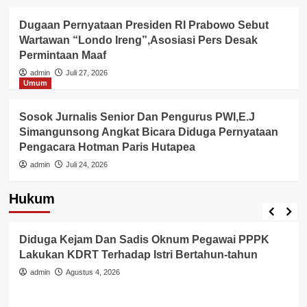
Dugaan Pernyataan Presiden RI Prabowo Sebut
Wartawan “Londo Ireng”,Asosiasi Pers Desak
Permintaan Maaf
admin
Juli 27, 2026
Umum
Sosok Jurnalis Senior Dan Pengurus PWI,E.J
Simangunsong Angkat Bicara Diduga Pernyataan
Pengacara Hotman Paris Hutapea
admin
Juli 24, 2026
Hukum
Berita Polisi
Hukum
Lingkungan
Diduga Polda Banten Tutup Mata, Dugaan
Pelecehan Kekerasan Seksual Oleh Oknum Bank
Keliling Di Tangerang Hanya Ditaruh Di Meja Polisi
!!!
admin
Agustus 4, 2026