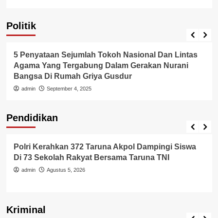
Politik
Pemerintah
Politik
tas
Pernyataan Ketua Umum PGLII Atas Keadaan
Situasi Demokrasi Yang Terjadi Di Indonesia
admin
Agustus 31, 2025
Pendidikan
Pendidikan
i Siswa
Polri Gelar Dialog Penguatan Internal Untuk
Ancaman Love Scamming Di Era Digital
admin
Agustus 5, 2026
Kriminal
Berita Polisi
Kriminal