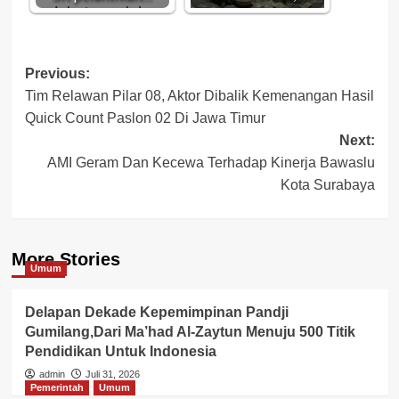
Post
Previous:
Tim Relawan Pilar 08, Aktor Dibalik Kemenangan Hasil
navigation
Quick Count Paslon 02 Di Jawa Timur
Next:
AMI Geram Dan Kecewa Terhadap Kinerja Bawaslu
Kota Surabaya
More Stories
Umum
Delapan Dekade Kepemimpinan Pandji
Gumilang,Dari Ma’had Al-Zaytun Menuju 500 Titik
Pendidikan Untuk Indonesia
admin
Juli 31, 2026
Pemerintah
Umum