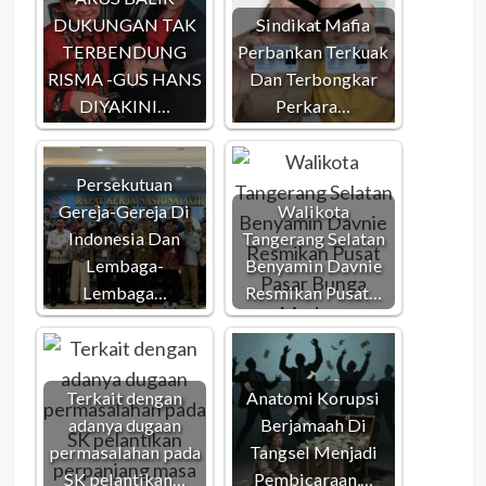
DUKUNGAN TAK
Sindikat Mafia
TERBENDUNG
Perbankan Terkuak
RISMA -GUS HANS
Dan Terbongkar
DIYAKINI…
Perkara…
Persekutuan
Gereja-Gereja Di
Walikota
Indonesia Dan
Tangerang Selatan
Lembaga-
Benyamin Davnie
Lembaga…
Resmikan Pusat…
Terkait dengan
Anatomi Korupsi
adanya dugaan
Berjamaah Di
permasalahan pada
Tangsel Menjadi
SK pelantikan…
Pembicaraan,…