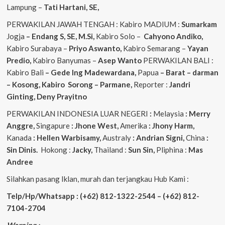
Lampung –
Tati Hartani, SE,
PERWAKILAN JAWAH TENGAH : Kabiro MADIUM :
Sumarkam
Jogja
– Endang S, SE, M.Si,
Kabiro Solo –
Cahyono
Andiko,
Kabiro Surabaya –
Priyo
Aswanto,
Kabiro Semarang –
Yayan
Predio,
Kabiro Banyumas –
Asep
Wanto
PERWAKILAN BALI :
Kabiro Bali
– Gede
Ing
Madewardana,
Papua
– Barat – darman
– Kosong, Kabiro Sorong – Parmane,
Reporter :
Jandri
Ginting, Deny Prayitno
PERWAKILAN INDONESIA LUAR NEGERI
:
Melaysia
: Merry
Anggre,
Singapure
: Jhone West,
Amerika
: Jhony Harm,
Kanada
: Hellen Warbisamy,
Australy
: Andrian
Signi,
China
:
Sin Dinis.
Hokong :
Jacky,
Thailand :
Sun Sin,
Pliphina :
Mas
Andree
Silahkan pasang Iklan, murah dan terjangkau Hub Kami :
Telp/Hp/Whatsapp : (+62) 812-1322-2544 – (+62) 812-
7104-2704