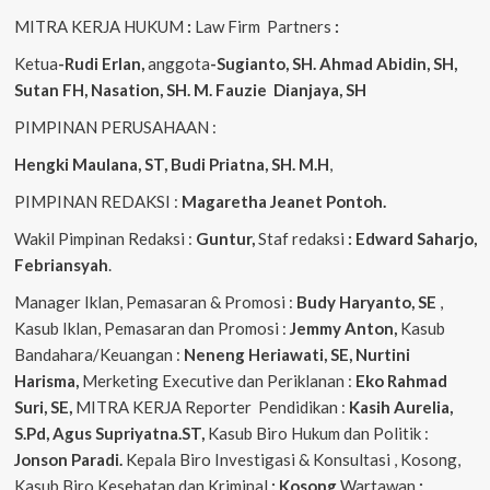
MITRA KERJA HUKUM
:
Law Firm Partners
:
Ketua
-Rudi Erlan,
anggota
-Sugianto, SH. Ahmad Abidin, SH,
Sutan FH, Nasation, SH. M. Fauzie Dianjaya, SH
PIMPINAN PERUSAHAAN :
Hengki Maulana, ST, Budi Priatna, SH. M.H
,
PIMPINAN REDAKSI :
Magaretha Jeanet Pontoh.
Wakil Pimpinan Redaksi :
Guntur,
Staf redaksi
: Edward Saharjo,
Febriansyah
.
Manager Iklan, Pemasaran & Promosi :
Budy Haryanto, SE
,
Kasub Iklan, Pemasaran dan Promosi :
Jemmy Anton,
Kasub
Bandahara/Keuangan :
Neneng
Heriawati, SE, Nurtini
Harisma,
Merketing Executive dan Periklanan :
Eko
Rahmad
Suri, SE,
MITRA KERJA Reporter Pendidikan :
Kasih Aurelia,
S.Pd, Agus
Supriyatna.ST,
Kasub Biro Hukum dan Politik :
Jonson Paradi.
Kepala Biro Investigasi & Konsultasi , Kosong,
Kasub Biro Kesehatan dan Kriminal
: Kosong
Wartawan
: