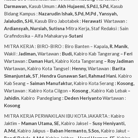
Darmawan,
Kasub Umum
: Akh Hujaemi, S.Pd.I, S.Pd,
Kasub
Bidang Kampus :
Nazarudin
Ishak, S.Pd, M.Pd , Yansyah,
Jalaludin, S.Hi,
Kasub Biro Jabotabek :
Herawati
Wartawan :
Ardiansyah, Nursiah, Sutisna
Mitra Kerja, Staf Redaksi : Sain
Grafindosika – Alfa Mahakarya-
Sutani
MITRA KERJA : BIRO-BIRO : Biro Banten – Kapala
, R. Manik
,
Wakil :
Jadiman,
Wartawan
: Budi,
Kabiro Kab Tangerang
–
Feri
Wartawan
: Daman Huri,
Kabiro Kota Tangerang
– Roy Jadiman
Wartawan
,
Kabiro Kota Tangsel :
Henny,
Wartawan :
Barita
Simanjuntak, ST
,
Hendra
Gunawan Sari, Rahmad Hani.
Kabiro
Kab Seang
–
Saiman Manufaktur,
Kabiro Kota Serang
: Kosong,
Wartawan : Kabiro Kota Cilgon
–
Kosong
,
Kabiro Kab Lebak
–
Jahidin.
Kabiro Pandeglang
: Deden Heriyanto
Wartawan :
Kosong
MITRA KERJA PERWAKILAN IBU KOTA JAKARTA : Kabiro
Jaktim –
Maman Utama, SE,
Kabiro Jaksel –
Susy Heniyanti,
A.Md,
Kabiro Jakpus –
Baban Hermanto, S.Sos,
Kabiro Jakut –