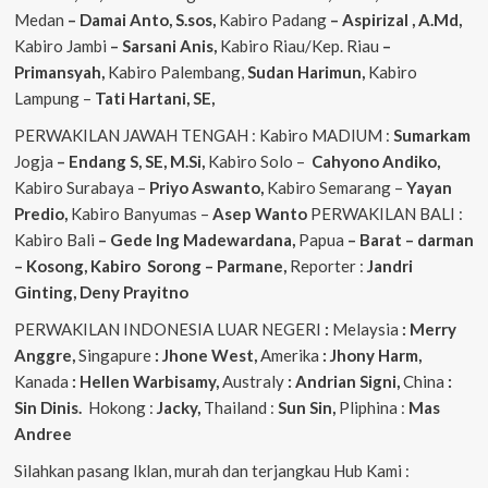
Medan
– Damai Anto, S.sos,
Kabiro Padang
– Aspirizal , A.Md,
Kabiro Jambi
– Sarsani Anis,
Kabiro Riau/Kep. Riau
–
Primansyah,
Kabiro Palembang,
Sudan
Harimun,
Kabiro
Lampung –
Tati Hartani, SE,
PERWAKILAN JAWAH TENGAH : Kabiro MADIUM :
Sumarkam
Jogja
– Endang S, SE, M.Si,
Kabiro Solo –
Cahyono
Andiko,
Kabiro Surabaya –
Priyo
Aswanto,
Kabiro Semarang –
Yayan
Predio,
Kabiro Banyumas –
Asep
Wanto
PERWAKILAN BALI :
Kabiro Bali
– Gede
Ing
Madewardana,
Papua
– Barat – darman
– Kosong, Kabiro Sorong – Parmane,
Reporter :
Jandri
Ginting, Deny Prayitno
PERWAKILAN INDONESIA LUAR NEGERI
:
Melaysia
: Merry
Anggre,
Singapure
: Jhone West,
Amerika
: Jhony Harm,
Kanada
: Hellen Warbisamy,
Australy
: Andrian
Signi,
China
:
Sin Dinis.
Hokong :
Jacky,
Thailand :
Sun Sin,
Pliphina :
Mas
Andree
Silahkan pasang Iklan, murah dan terjangkau Hub Kami :