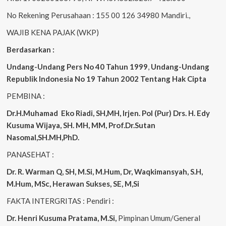
No Rekening Perusahaan : 155 00 126 34980 Mandiri.,
WAJIB KENA PAJAK (WKP)
Berdasarkan :
Undang-Undang Pers No 40 Tahun 1999
,
Undang-Undang
Republik Indonesia No 19 Tahun 2002 Tentang Hak Cipta
PEMBINA :
Dr.H.Muhamad
Eko
Riadi, SH,MH, Irjen. Pol (Pur) Drs. H. Edy
Kusuma Wijaya, SH. MH, MM, Prof.Dr.Sutan
Nasomal,SH.MH,PhD.
PANASEHAT :
Dr. R. Warman Q, SH, M.Si, M.Hum, Dr, Waqkimansyah, S.H,
M.Hum, MSc, Herawan Sukses, SE, M,Si
FAKTA INTERGRITAS : Pendiri :
Dr. Henri Kusuma
Pratama, M.Si,
Pimpinan Umum/General