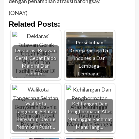
dengan penampilan atraksi barongsay.
(ONAY)
Related Posts:
Persekutuan
Deklarasi Relawan
Gereja-Gereja Di
Gerak Cepat Faldo
Indonesia Dan
Maldini Dan
Lembaga-
Fadhlin…
Lembaga…
Walikota
Kehilangan Dan
Tangerang Selatan
Penghormatan Atas
Benyamin Davnie
Meninggal Rachmat
Resmikan Pusat…
Manullang…