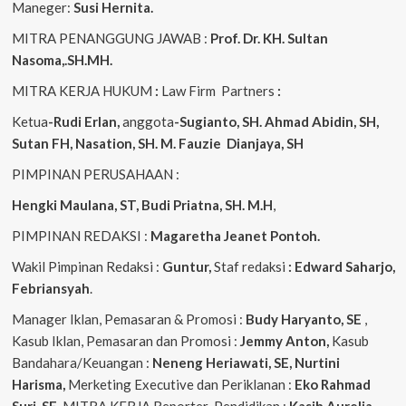
Maneger:
Susi Hernita.
MITRA PENANGGUNG JAWAB :
Prof. Dr. KH. Sultan
Nasoma,.SH.MH.
MITRA KERJA HUKUM
:
Law Firm Partners
:
Ketua
-Rudi Erlan,
anggota
-Sugianto, SH. Ahmad Abidin, SH,
Sutan FH, Nasation, SH. M. Fauzie Dianjaya, SH
PIMPINAN PERUSAHAAN :
Hengki Maulana, ST, Budi Priatna, SH. M.H
,
PIMPINAN REDAKSI :
Magaretha Jeanet Pontoh.
Wakil Pimpinan Redaksi :
Guntur,
Staf redaksi
: Edward Saharjo,
Febriansyah
.
Manager Iklan, Pemasaran & Promosi :
Budy Haryanto, SE
,
Kasub Iklan, Pemasaran dan Promosi :
Jemmy Anton,
Kasub
Bandahara/Keuangan :
Neneng
Heriawati, SE, Nurtini
Harisma,
Merketing Executive dan Periklanan :
Eko
Rahmad