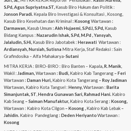
Suri, SE,
MITRA KERJA Reporter Pendidikan :
Kasih Aurelia,
S.Pd, Agus
Supriyatna.ST,
Kasub Biro Hukum dan Politik :
Jonson Paradi.
Kepala Biro Investigasi & Konsultasi , Kosong,
Kasub Biro Kesehatan dan Kriminal
: Kosong
Wartawan
:
Darmawan,
Kasub Umum
: Akh Hujaemi, S.Pd.I, S.Pd,
Kasub
Bidang Kampus :
Nazarudin
Ishak, S.Pd, M.Pd , Yansyah,
Jalaludin, S.Hi,
Kasub Biro Jabotabek :
Herawati
Wartawan :
Ardiansyah, Nursiah, Sutisna
Mitra Kerja, Staf Redaksi : Sain
Grafindosika – Alfa Mahakarya-
Sutani
MITRA KERJA : BIRO-BIRO : Biro Banten – Kapala
, R. Manik
,
Wakil :
Jadiman,
Wartawan
: Budi,
Kabiro Kab Tangerang
–
Feri
Wartawan
: Daman Huri,
Kabiro Kota Tangerang
– Roy Jadiman
Wartawan
,
Kabiro Kota Tangsel :
Henny,
Wartawan :
Barita
Simanjuntak, ST
,
Hendra
Gunawan Sari, Rahmad Hani.
Kabiro
Kab Seang
–
Saiman Manufaktur,
Kabiro Kota Serang
: Kosong,
Wartawan : Kabiro Kota Cilgon
–
Kosong
,
Kabiro Kab Lebak
–
Jahidin.
Kabiro Pandeglang
: Deden Heriyanto
Wartawan :
Kosong