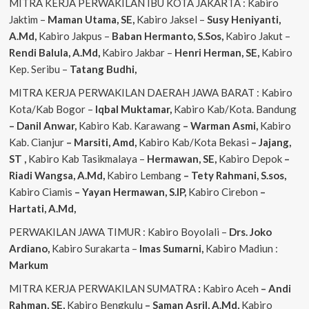
MITRA KERJA PERWAKILAN IBU KOTA JAKARTA : Kabiro
Jaktim –
Maman Utama, SE,
Kabiro Jaksel –
Susy Heniyanti,
A.Md,
Kabiro Jakpus –
Baban Hermanto, S.Sos,
Kabiro Jakut –
Rendi
Balula, A.Md,
Kabiro Jakbar –
Henri Herman, SE,
Kabiro
Kep. Seribu –
Tatang Budhi,
MITRA KERJA PERWAKILAN DAERAH JAWA BARAT : Kabiro
Kota/Kab Bogor –
Iqbal
Muktamar,
Kabiro Kab/Kota. Bandung
– Danil Anwar,
Kabiro Kab. Karawang
– Warman Asmi,
Kabiro
Kab. Cianjur
– Marsiti, Amd,
Kabiro Kab/Kota Bekasi
– Jajang,
ST
,
Kabiro Kab Tasikmalaya –
Hermawan, SE,
Kabiro Depok
–
Riadi Wangsa, A.Md,
Kabiro Lembang
– Tety Rahmani, S.sos,
Kabiro Ciamis
– Yayan Hermawan, S.IP,
Kabiro Cirebon
–
Hartati, A.Md,
PERWAKILAN JAWA TIMUR : Kabiro Boyolali –
Drs. Joko
Ardiano,
Kabiro Surakarta –
Imas
Sumarni,
Kabiro Madiun :
Markum
MITRA KERJA PERWAKILAN SUMATRA
:
Kabiro Aceh
– Andi
Rahman, SE,
Kabiro Bengkulu
– Saman Asril, A.Md,
Kabiro