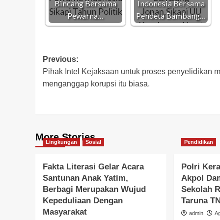
Bincang Bersama
Indonesia Bersama
Pewarna…
Pendeta Bambang…
Post
Previous:
Pihak Intel Kejaksaan untuk proses penyelidikan 
navigation
menganggap korupsi itu biasa.
More Stories
Lingkungan
Sosial
Pendidikan
Fakta Literasi Gelar Acara
Polri Ker
Santunan Anak Yatim,
Akpol Dam
Berbagi Merupakan Wujud
Sekolah 
Kepeduliaan Dengan
Taruna TN
Masyarakat
admin
A