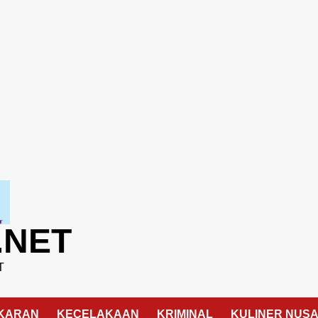
.NET
T
KARAN
KECELAKAAN
KRIMINAL
KULINER NUS