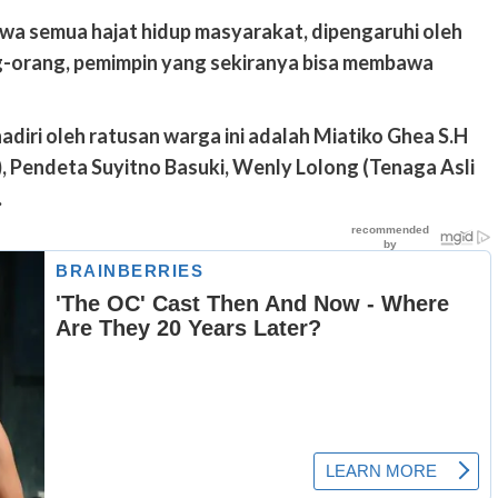
meninggal di tempat.
wa semua hajat hidup masyarakat, dipengaruhi oleh
admin
Juni 11, 2025
rang-orang, pemimpin yang sekiranya bisa membawa
adiri oleh ratusan warga ini adalah Miatiko Ghea S.H
, Pendeta Suyitno Basuki, Wenly Lolong (Tenaga Asli
.