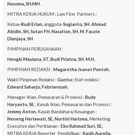
Nasoma,.SH.MH.
MITRA KERJA HUKUM
:
Law Firm Partners
:
Ketua
-Rudi Erlan,
anggota
-Sugianto, SH. Ahmad
Abidin, SH, Sutan FH, Nasation, SH. M. Fauzie
Dianjaya, SH
PIMPINAN PERUSAHAAN :
Hengki Maulana, ST, Budi Priatna, SH. M.H
,
PIMPINAN REDAKSI :
Magaretha Jeanet Pontoh.
Wakil Pimpinan Redaksi :
Guntur,
Staf redaksi
:
Edward Saharjo, Febriansyah
.
Manager Iklan, Pemasaran & Promosi :
Budy
Haryanto, SE
, Kasub Iklan, Pemasaran dan Promosi :
Jemmy Anton,
Kasub Bandahara/Keuangan :
Neneng
Heriawati, SE, Nurtini Harisma,
Merketing
Executive dan Periklanan :
Eko
Rahmad Suri, SE,
MITRA KERJA Reporter Pendidikan :
Kasih Aurelia,