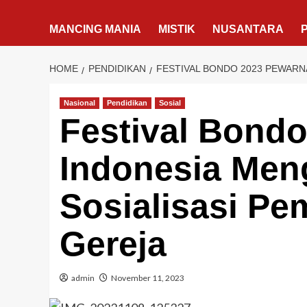
MANCING MANIA
MISTIK
NUSANTARA
HOME
PENDIDIKAN
FESTIVAL BONDO 2023 PEWARN
Nasional
Pendidikan
Sosial
Festival Bond
Indonesia Men
Sosialisasi Pe
Gereja
admin
November 11, 2023