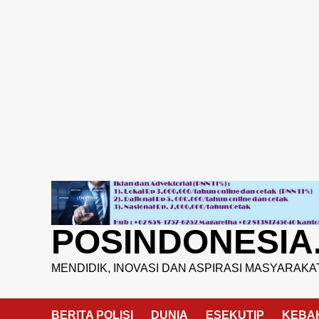
Skip
to
content
POSINDONESIA
MENDIDIK, INOVASI DAN ASPIRASI MASYARAKA
BERITA POLISI
DUNIA
ESEKUTIP
KEBA