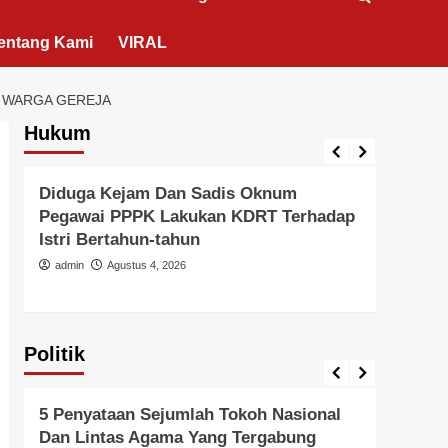
entang Kami
VIRAL
K WARGA GEREJA
Hukum
Berita Polisi
Hukum
Kriminal
Tangerang Raya
Berita 
Diduga Kejam Dan Sadis Oknum
Didu
Pegawai PPPK Lakukan KDRT Terhadap
Duga
Istri Bertahun-tahun
Oleh
Hanya
admin
Agustus 4, 2026
admi
Politik
Politik
Pemer
5 Penyataan Sejumlah Tokoh Nasional
Pern
Dan Lintas Agama Yang Tergabung
Kead