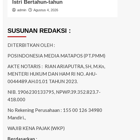
Istri Bertahun-tahun
Ring
admin
Agustus 4, 2026
admi
SUSUNAN REDAKSI :
DITERBITKAN OLEH :
POSINDONESIA MEDIA MATAPOS (PT.PMM)
AKTE NOTARIS : RIAN ARIAPUTRA, SH, M.Kn,
MENTERI HUKUM DAN HAM RI NO. AHU-
0044489.AH.01.01 TAHUN 2023.
NIB. 1906230133795, NPWP.39.352.823.7-
418.000
No Rekening Perusahaan : 155 00 126 34980
Mandiri.,
WAJIB KENA PAJAK (WKP)
Berdasarkan :