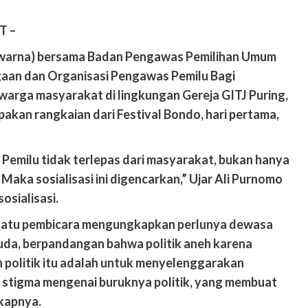
admin
Februari 20, 2025
T –
ewarna) bersama Badan Pengawas Pemilihan Umum
aan dan Organisasi Pengawas Pemilu Bagi
warga masyarakat di lingkungan Gereja GITJ Puring,
Pendidikan
pakan rangkaian dari Festival Bondo, hari pertama,
DP3AP2KB Kota Tangerang Kolaborasi
Lintas Komunitas Harmoni Gerakan
Pemilu tidak terlepas dari masyarakat, bukan hanya
Bersama,80 Guru SD Mengikuti
Maka sosialisasi ini digencarkan,” Ujar Ali Purnomo
admin
Juli 31, 2026
osialisasi.
h satu pembicara mengungkapkan perlunya dewasa
muda, berpandangan bahwa politik aneh karena
Kecelakaan
Kriminal
 politik itu adalah untuk menyelenggarakan
 stigma mengenai buruknya politik, yang membuat
Warga diduga di tabrak mobil sampah,
terjatuh di truk lalu di sengat kabil optic
kapnya.