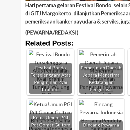
Hari pertama gelaran Festival Bondo, selain
di GITJ Margokerto, dilanjutkan Pemeriksaa
pemeriksaan kanker payudara & serviks, jug
(PEWARNA/REDAKSI)
Related Posts:
Festival Bondo
Pemerintah Daerah
Terselenggara Atas
Jepara Menerima
Penginjilan Kyai
Kedatangan
Ibrahim…
Pengurus…
Ketua Umum PGI
Pdt Gomar Gultom
Bincang Pewarna