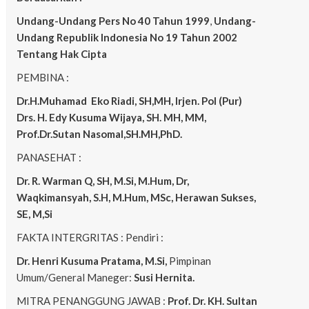
Undang-Undang Pers No 40 Tahun 1999
,
Undang-
Undang Republik Indonesia No 19 Tahun 2002
Tentang Hak Cipta
PEMBINA :
Dr.H.Muhamad
Eko
Riadi, SH,MH, Irjen. Pol (Pur)
Drs. H. Edy Kusuma Wijaya, SH. MH, MM,
Prof.Dr.Sutan Nasomal,SH.MH,PhD.
PANASEHAT :
Dr. R. Warman Q, SH, M.Si, M.Hum, Dr,
Waqkimansyah, S.H, M.Hum, MSc, Herawan Sukses,
SE, M,Si
FAKTA INTERGRITAS : Pendiri :
Dr. Henri Kusuma
Pratama, M.Si,
Pimpinan
Umum/General Maneger:
Susi Hernita.
MITRA PENANGGUNG JAWAB :
Prof. Dr. KH. Sultan