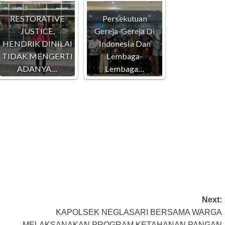
RESTORATIVE
Persekutuan
JUSTICE,
Gereja-Gereja Di
HENDRIK DINILAI
Indonesia Dan
TIDAK MENGERTI
Lembaga-
ADANYA…
Lembaga…
Next:
KAPOLSEK NEGLASARI BERSAMA WARGA
MELAKSANAKAN PROGRAM KETAHANAN PANGAN