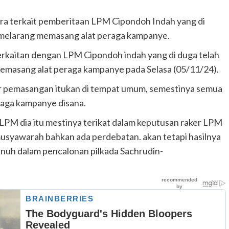
meninggal di tempat.
admin
Juni 11, 2025
a terkait pemberitaan LPM Cipondoh Indah yang di
 melarang memasang alat peraga kampanye.
rkaitan dengan LPM Cipondoh indah yang di duga telah
masang alat peraga kampanye pada Selasa (05/11/24).
 pemasangan itukan di tempat umum, semestinya semua
raga kampanye disana.
i LPM dia itu mestinya terikat dalam keputusan raker LPM
i musyawarah bahkan ada perdebatan. akan tetapi hasilnya
uh dalam pencalonan pilkada Sachrudin-