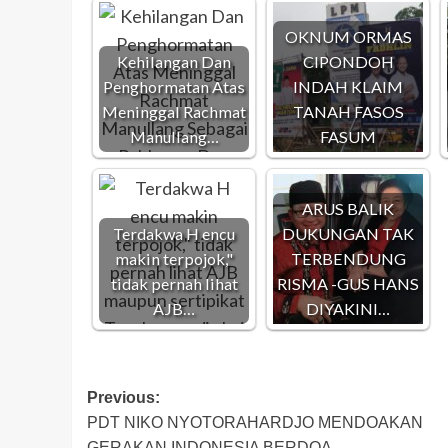
OKNUM ORMAS
Kehilangan Dan
CIPONDOH
Penghormatan Atas
INDAH KLAIM
Meninggal Rachmat
TANAH FASOS
Manullang…
FASUM
ARUS BALIK
Terdakwa H encu
DUKUNGAN TAK
makin terpojok,"
TERBENDUNG
tidak pernah lihat
RISMA -GUS HANS
AJB…
DIYAKINI…
Post
Previous:
PDT NIKO NYOTORAHARDJO MENDOAKAN
navigation
GERAKAN INDONESIA BERDOA