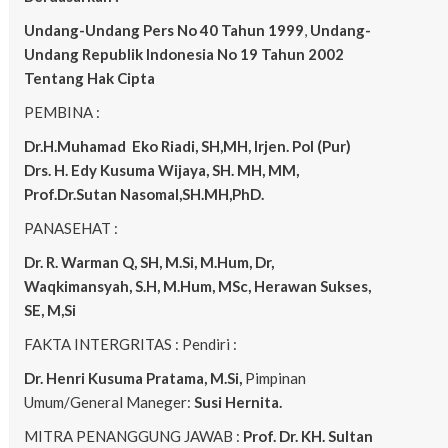
Undang-Undang Pers No 40 Tahun 1999
,
Undang-
Undang Republik Indonesia No 19 Tahun 2002
Tentang Hak Cipta
PEMBINA :
Dr.H.Muhamad
Eko
Riadi, SH,MH, Irjen. Pol (Pur)
Drs. H. Edy Kusuma Wijaya, SH. MH, MM,
Prof.Dr.Sutan Nasomal,SH.MH,PhD.
PANASEHAT :
Dr. R. Warman Q, SH, M.Si, M.Hum, Dr,
Waqkimansyah, S.H, M.Hum, MSc, Herawan Sukses,
SE, M,Si
FAKTA INTERGRITAS : Pendiri :
Dr. Henri Kusuma
Pratama, M.Si,
Pimpinan
Umum/General Maneger:
Susi Hernita.
MITRA PENANGGUNG JAWAB :
Prof. Dr. KH. Sultan