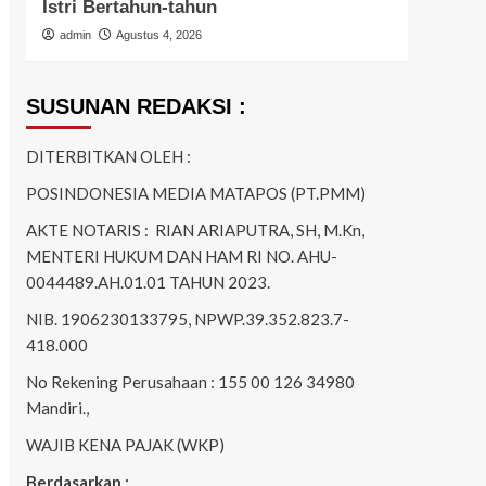
Istri Bertahun-tahun
Ring
admin
Agustus 4, 2026
admi
SUSUNAN REDAKSI :
DITERBITKAN OLEH :
POSINDONESIA MEDIA MATAPOS (PT.PMM)
AKTE NOTARIS : RIAN ARIAPUTRA, SH, M.Kn,
MENTERI HUKUM DAN HAM RI NO. AHU-
0044489.AH.01.01 TAHUN 2023.
NIB. 1906230133795, NPWP.39.352.823.7-
418.000
No Rekening Perusahaan : 155 00 126 34980
Mandiri.,
WAJIB KENA PAJAK (WKP)
Berdasarkan :