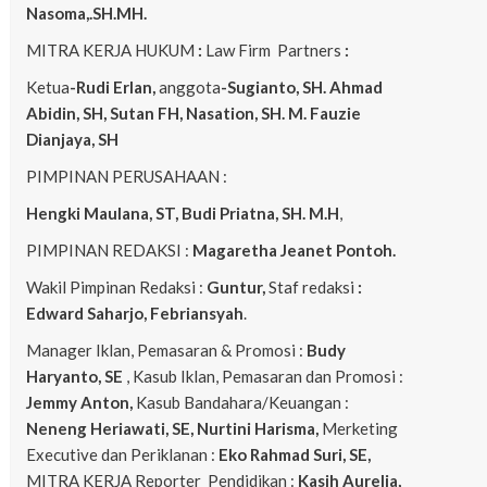
Nasoma,.SH.MH.
MITRA KERJA HUKUM
:
Law Firm Partners
:
Ketua
-Rudi Erlan,
anggota
-Sugianto, SH. Ahmad
Abidin, SH, Sutan FH, Nasation, SH. M. Fauzie
Dianjaya, SH
PIMPINAN PERUSAHAAN :
Hengki Maulana, ST, Budi Priatna, SH. M.H
,
PIMPINAN REDAKSI :
Magaretha Jeanet Pontoh.
Wakil Pimpinan Redaksi :
Guntur,
Staf redaksi
:
Edward Saharjo, Febriansyah
.
Manager Iklan, Pemasaran & Promosi :
Budy
Haryanto, SE
, Kasub Iklan, Pemasaran dan Promosi :
Jemmy Anton,
Kasub Bandahara/Keuangan :
Neneng
Heriawati, SE, Nurtini Harisma,
Merketing
Executive dan Periklanan :
Eko
Rahmad Suri, SE,
MITRA KERJA Reporter Pendidikan :
Kasih Aurelia,