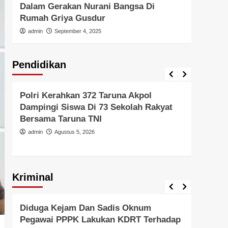
Dalam Gerakan Nurani Bangsa Di
Di In
Rumah Griya Gusdur
admi
admin
September 4, 2025
Pendidikan
Pendidikan
Pendid
Polri Kerahkan 372 Taruna Akpol
Polri
Dampingi Siswa Di 73 Sekolah Rakyat
Untu
Bersama Taruna TNI
Di Er
admin
Agustus 5, 2026
admi
Kriminal
Berita Polisi
Hukum
Kriminal
Tangerang Raya
Berita 
Diduga Kejam Dan Sadis Oknum
Gera
Pegawai PPPK Lakukan KDRT Terhadap
Resm