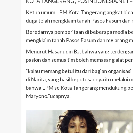
KOTA TANGERANG , POSINDONESIA.NET –
Ketua umum LPM Kota Tangerang angkat bicar
duga telah mengklaim tanah Pasos Fasum dan
Beredarnya pemberitaan di beberapa media be
mengklaim tanah Pasos Fasum dan melarang me
Menurut Hasanudin BJ, bahwa yang terdengar
paslon dan semua tim boleh memasang alat pe
“kalau memang betul itu dari bagian organisas
di Narita, yang hasil keputusannya itu melalu
bahwa LPM se Kota Tangerang mendukung pen
Maryono.”ucapnya.