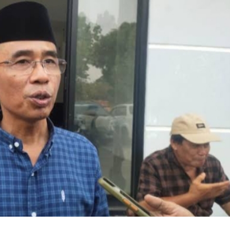
admin
Februari 20, 2025
Pendidikan
DP3AP2KB Kota Tangerang Kolaborasi
Lintas Komunitas Harmoni Gerakan
Bersama,80 Guru SD Mengikuti
admin
Juli 31, 2026
Kecelakaan
Kriminal
Warga diduga di tabrak mobil sampah,
terjatuh di truk lalu di sengat kabil optic