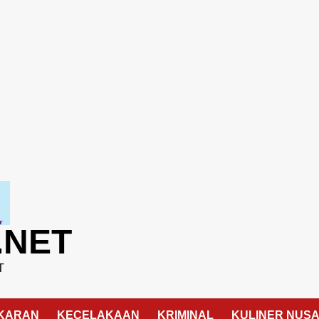
.NET
T
KARAN
KECELAKAAN
KRIMINAL
KULINER NUS