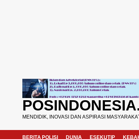
Skip
to
content
POSINDONESIA
MENDIDIK, INOVASI DAN ASPIRASI MASYARAKA
BERITA POLISI
DUNIA
ESEKUTIP
KEBA