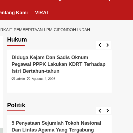
entang Kami
VIRAL
ERKAIT PEMBERITAAN LPM CIPONDOH INDAH
Hukum
Berita Polisi
Hukum
Kriminal
Tangerang Raya
Berita 
Diduga Kejam Dan Sadis Oknum
Didu
Pegawai PPPK Lakukan KDRT Terhadap
Duga
Istri Bertahun-tahun
Oleh
Hanya
admin
Agustus 4, 2026
admi
Politik
Politik
Pemer
5 Penyataan Sejumlah Tokoh Nasional
Pern
Dan Lintas Agama Yang Tergabung
Kead