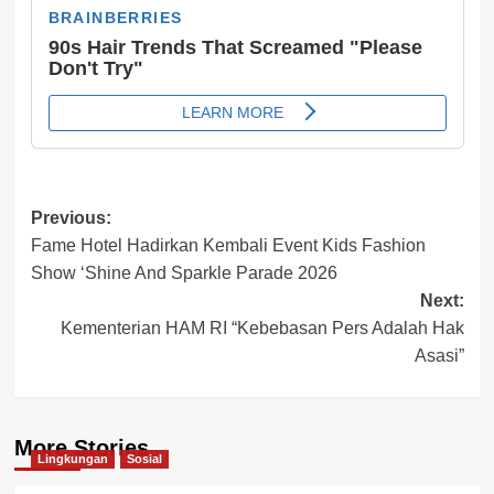
Post
Previous:
Fame Hotel Hadirkan Kembali Event Kids Fashion
navigation
Show ‘Shine And Sparkle Parade 2026
Next:
Kementerian HAM RI “Kebebasan Pers Adalah Hak
Asasi”
More Stories
Lingkungan
Sosial