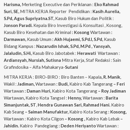
Harisma,
Merketing Executive dan Periklanan :
Eko
Rahmad
Suri, SE,
MITRA KERJA Reporter Pendidikan :
Kasih Aurelia,
S.Pd, Agus
Supriyatna.ST,
Kasub Biro Hukum dan Politik :
Jonson Paradi.
Kepala Biro Investigasi & Konsultasi , Kosong,
Kasub Biro Kesehatan dan Kriminal
: Kosong
Wartawan
:
Darmawan,
Kasub Umum
: Akh Hujaemi, S.Pd.I, S.Pd,
Kasub
Bidang Kampus :
Nazarudin
Ishak, S.Pd, M.Pd , Yansyah,
Jalaludin, S.Hi,
Kasub Biro Jabotabek :
Herawati
Wartawan :
Ardiansyah, Nursiah, Sutisna
Mitra Kerja, Staf Redaksi : Sain
Grafindosika – Alfa Mahakarya-
Sutani
MITRA KERJA : BIRO-BIRO : Biro Banten – Kapala
, R. Manik
,
Wakil :
Jadiman,
Wartawan
: Budi,
Kabiro Kab Tangerang
–
Feri
Wartawan
: Daman Huri,
Kabiro Kota Tangerang
– Roy Jadiman
Wartawan
,
Kabiro Kota Tangsel :
Henny,
Wartawan :
Barita
Simanjuntak, ST
,
Hendra
Gunawan Sari, Rahmad Hani.
Kabiro
Kab Seang
–
Saiman Manufaktur,
Kabiro Kota Serang
: Kosong,
Wartawan : Kabiro Kota Cilgon
–
Kosong
,
Kabiro Kab Lebak
–
Jahidin.
Kabiro Pandeglang
: Deden Heriyanto
Wartawan :