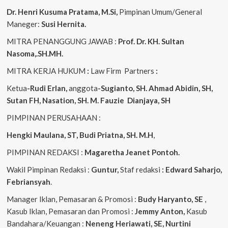
Dr. Henri Kusuma
Pratama, M.Si,
Pimpinan Umum/General
Maneger:
Susi Hernita.
MITRA PENANGGUNG JAWAB :
Prof. Dr. KH. Sultan
Nasoma,.SH.MH.
MITRA KERJA HUKUM
:
Law Firm Partners
:
Ketua
-Rudi Erlan,
anggota
-Sugianto, SH. Ahmad Abidin, SH,
Sutan FH, Nasation, SH. M. Fauzie Dianjaya, SH
PIMPINAN PERUSAHAAN :
Hengki Maulana, ST, Budi Priatna, SH. M.H
,
PIMPINAN REDAKSI :
Magaretha Jeanet Pontoh.
Wakil Pimpinan Redaksi :
Guntur,
Staf redaksi
: Edward Saharjo,
Febriansyah
.
Manager Iklan, Pemasaran & Promosi :
Budy Haryanto, SE
,
Kasub Iklan, Pemasaran dan Promosi :
Jemmy Anton,
Kasub
Bandahara/Keuangan :
Neneng
Heriawati, SE, Nurtini