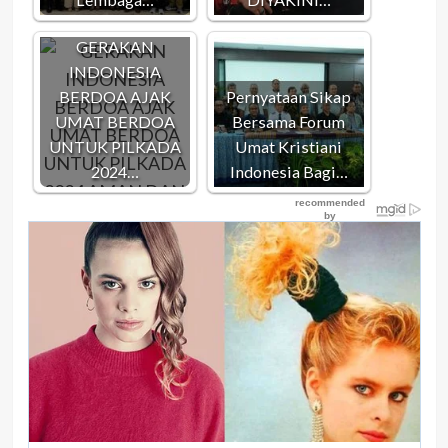
GERAKAN
INDONESIA
BERDOA AJAK
Pernyataan Sikap
UMAT BERDOA
Bersama Forum
UNTUK PILKADA
Umat Kristiani
2024…
Indonesia Bagi…