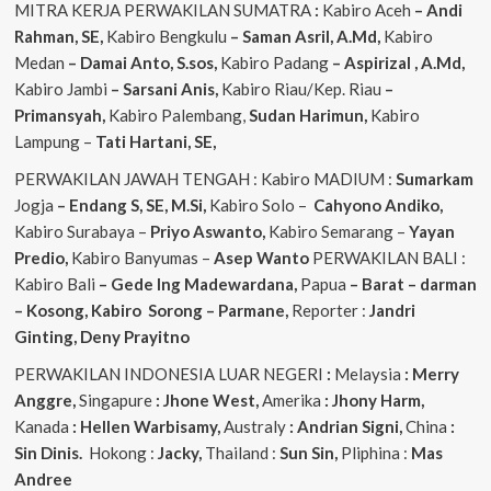
MITRA KERJA PERWAKILAN SUMATRA
:
Kabiro Aceh
– Andi
Rahman, SE,
Kabiro Bengkulu
– Saman Asril, A.Md,
Kabiro
Medan
– Damai Anto, S.sos,
Kabiro Padang
– Aspirizal , A.Md,
Kabiro Jambi
– Sarsani Anis,
Kabiro Riau/Kep. Riau
–
Primansyah,
Kabiro Palembang,
Sudan
Harimun,
Kabiro
Lampung –
Tati Hartani, SE,
PERWAKILAN JAWAH TENGAH : Kabiro MADIUM :
Sumarkam
Jogja
– Endang S, SE, M.Si,
Kabiro Solo –
Cahyono
Andiko,
Kabiro Surabaya –
Priyo
Aswanto,
Kabiro Semarang –
Yayan
Predio,
Kabiro Banyumas –
Asep
Wanto
PERWAKILAN BALI :
Kabiro Bali
– Gede
Ing
Madewardana,
Papua
– Barat – darman
– Kosong, Kabiro Sorong – Parmane,
Reporter :
Jandri
Ginting, Deny Prayitno
PERWAKILAN INDONESIA LUAR NEGERI
:
Melaysia
: Merry
Anggre,
Singapure
: Jhone West,
Amerika
: Jhony Harm,
Kanada
: Hellen Warbisamy,
Australy
: Andrian
Signi,
China
:
Sin Dinis.
Hokong :
Jacky,
Thailand :
Sun Sin,
Pliphina :
Mas
Andree