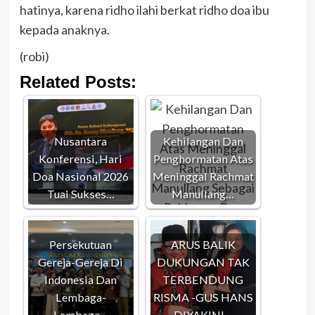
hatinya, karena ridho ilahi berkat ridho doa ibu
kepada anaknya.
(robi)
Related Posts:
Nusantara
Kehilangan Dan
Konferensi, Hari
Penghormatan Atas
Doa Nasional 2026
Meninggal Rachmat
Tuai Sukses…
Manullang…
Persekutuan
ARUS BALIK
Gereja-Gereja Di
DUKUNGAN TAK
Indonesia Dan
TERBENDUNG
Lembaga-
RISMA -GUS HANS
Lembaga…
DIYAKINI…