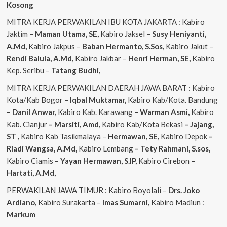
Kosong
MITRA KERJA PERWAKILAN IBU KOTA JAKARTA : Kabiro
Jaktim –
Maman Utama, SE,
Kabiro Jaksel –
Susy Heniyanti,
A.Md,
Kabiro Jakpus –
Baban Hermanto, S.Sos,
Kabiro Jakut –
Rendi
Balula, A.Md,
Kabiro Jakbar –
Henri Herman, SE,
Kabiro
Kep. Seribu –
Tatang Budhi,
MITRA KERJA PERWAKILAN DAERAH JAWA BARAT : Kabiro
Kota/Kab Bogor –
Iqbal
Muktamar,
Kabiro Kab/Kota. Bandung
– Danil Anwar,
Kabiro Kab. Karawang
– Warman Asmi,
Kabiro
Kab. Cianjur
– Marsiti, Amd,
Kabiro Kab/Kota Bekasi
– Jajang,
ST
,
Kabiro Kab Tasikmalaya –
Hermawan, SE,
Kabiro Depok
–
Riadi Wangsa, A.Md,
Kabiro Lembang
– Tety Rahmani, S.sos,
Kabiro Ciamis
– Yayan Hermawan, S.IP,
Kabiro Cirebon
–
Hartati, A.Md,
PERWAKILAN JAWA TIMUR : Kabiro Boyolali –
Drs. Joko
Ardiano,
Kabiro Surakarta –
Imas
Sumarni,
Kabiro Madiun :
Markum