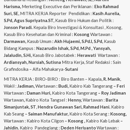
Harisma,
Merketing Executive dan Periklanan :
Eko
Rahmad
Suri, SE,
MITRA KERJA Reporter Pendidikan :
Kasih Aurelia,
S.Pd, Agus
Supriyatna.ST,
Kasub Biro Hukum dan Politik :
Jonson Paradi.
Kepala Biro Investigasi & Konsultasi , Kosong,
Kasub Biro Kesehatan dan Kriminal
: Kosong
Wartawan
:
Darmawan,
Kasub Umum
: Akh Hujaemi, S.Pd.I, S.Pd,
Kasub
Bidang Kampus :
Nazarudin
Ishak, S.Pd, M.Pd , Yansyah,
Jalaludin, S.Hi,
Kasub Biro Jabotabek :
Herawati
Wartawan :
Ardiansyah, Nursiah, Sutisna
Mitra Kerja, Staf Redaksi : Sain
Grafindosika – Alfa Mahakarya-
Sutani
MITRA KERJA : BIRO-BIRO : Biro Banten – Kapala
, R. Manik
,
Wakil :
Jadiman,
Wartawan
: Budi,
Kabiro Kab Tangerang
–
Feri
Wartawan
: Daman Huri,
Kabiro Kota Tangerang
– Roy Jadiman
Wartawan
,
Kabiro Kota Tangsel :
Henny,
Wartawan :
Barita
Simanjuntak, ST
,
Hendra
Gunawan Sari, Rahmad Hani.
Kabiro
Kab Seang
–
Saiman Manufaktur,
Kabiro Kota Serang
: Kosong,
Wartawan : Kabiro Kota Cilgon
–
Kosong
,
Kabiro Kab Lebak
–
Jahidin.
Kabiro Pandeglang
: Deden Heriyanto
Wartawan :