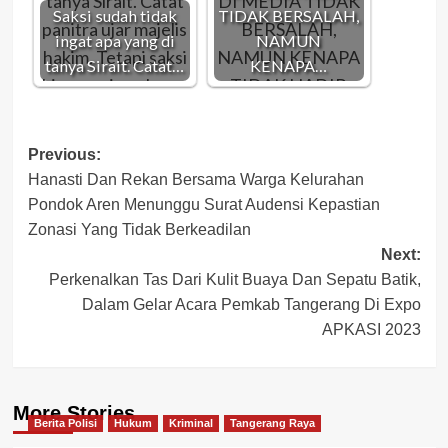
Saksi sudah tidak
TIDAK BERSALAH,
ingat apa yang di
NAMUN
tanya Sirait. Catat…
KENAPA…
Post
Previous:
Hanasti Dan Rekan Bersama Warga Kelurahan
navigation
Pondok Aren Menunggu Surat Audensi Kepastian
Zonasi Yang Tidak Berkeadilan
Next:
Perkenalkan Tas Dari Kulit Buaya Dan Sepatu Batik,
Dalam Gelar Acara Pemkab Tangerang Di Expo
APKASI 2023
More Stories
Berita Polisi
Hukum
Kriminal
Tangerang Raya