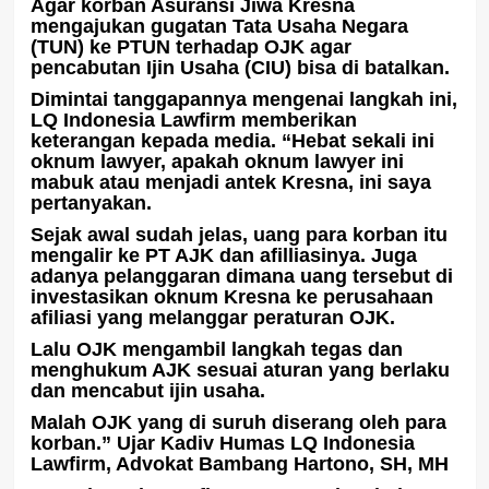
Agar korban Asuransi Jiwa Kresna
mengajukan gugatan Tata Usaha Negara
(TUN) ke PTUN terhadap OJK agar
pencabutan Ijin Usaha (CIU) bisa di batalkan.
Dimintai tanggapannya mengenai langkah ini,
LQ Indonesia Lawfirm memberikan
keterangan kepada media. “Hebat sekali ini
oknum lawyer, apakah oknum lawyer ini
mabuk atau menjadi antek Kresna, ini saya
pertanyakan.
Sejak awal sudah jelas, uang para korban itu
mengalir ke PT AJK dan afilliasinya. Juga
adanya pelanggaran dimana uang tersebut di
investasikan oknum Kresna ke perusahaan
afiliasi yang melanggar peraturan OJK.
Lalu OJK mengambil langkah tegas dan
menghukum AJK sesuai aturan yang berlaku
dan mencabut ijin usaha.
Malah OJK yang di suruh diserang oleh para
korban.” Ujar Kadiv Humas LQ Indonesia
Lawfirm, Advokat Bambang Hartono, SH, MH