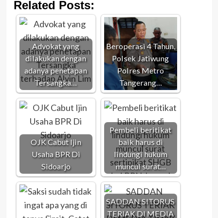
Related Posts:
Advokat yang
Beroperasi 4 Tahun,
dilakukan dengan
Polsek Jatiwung
adanya penetapan
Polres Metro
Tersangka…
Tangerang…
Pembeli beritikat
OJK Cabut Ijin
baik harus di
Usaha BPR Di
lindungi hukum
Sidoarjo
muncul surat…
SADDAN SITORUS
TERIAK DI MEDIA