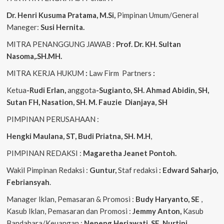
Dr. Henri Kusuma
Pratama, M.Si,
Pimpinan Umum/General
Maneger:
Susi Hernita.
MITRA PENANGGUNG JAWAB :
Prof. Dr. KH. Sultan
Nasoma,.SH.MH.
MITRA KERJA HUKUM
:
Law Firm Partners
:
Ketua
-Rudi Erlan,
anggota
-Sugianto, SH. Ahmad Abidin, SH,
Sutan FH, Nasation, SH. M. Fauzie Dianjaya, SH
PIMPINAN PERUSAHAAN :
Hengki Maulana, ST, Budi Priatna, SH. M.H
,
PIMPINAN REDAKSI :
Magaretha Jeanet Pontoh.
Wakil Pimpinan Redaksi :
Guntur,
Staf redaksi
: Edward Saharjo,
Febriansyah
.
Manager Iklan, Pemasaran & Promosi :
Budy Haryanto, SE
,
Kasub Iklan, Pemasaran dan Promosi :
Jemmy Anton,
Kasub
Bandahara/Keuangan :
Neneng
Heriawati, SE, Nurtini