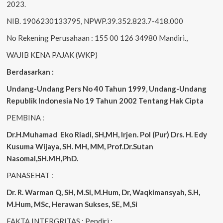
2023.
NIB. 1906230133795, NPWP.39.352.823.7-418.000
No Rekening Perusahaan : 155 00 126 34980 Mandiri.,
WAJIB KENA PAJAK (WKP)
Berdasarkan :
Undang-Undang Pers No 40 Tahun 1999
,
Undang-Undang
Republik Indonesia No 19 Tahun 2002 Tentang Hak Cipta
PEMBINA :
Dr.H.Muhamad
Eko
Riadi, SH,MH, Irjen. Pol (Pur) Drs. H. Edy
Kusuma Wijaya, SH. MH, MM, Prof.Dr.Sutan
Nasomal,SH.MH,PhD.
PANASEHAT :
Dr. R. Warman Q, SH, M.Si, M.Hum, Dr, Waqkimansyah, S.H,
M.Hum, MSc, Herawan Sukses, SE, M,Si
FAKTA INTERGRITAS : Pendiri :