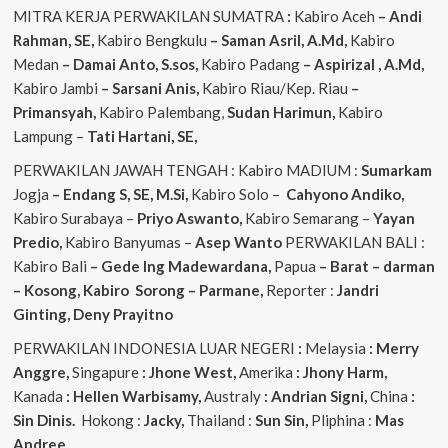
MITRA KERJA PERWAKILAN SUMATRA
:
Kabiro Aceh
– Andi
Rahman, SE,
Kabiro Bengkulu
– Saman Asril, A.Md,
Kabiro
Medan
– Damai Anto, S.sos,
Kabiro Padang
– Aspirizal , A.Md,
Kabiro Jambi
– Sarsani Anis,
Kabiro Riau/Kep. Riau
–
Primansyah,
Kabiro Palembang,
Sudan
Harimun,
Kabiro
Lampung –
Tati Hartani, SE,
PERWAKILAN JAWAH TENGAH : Kabiro MADIUM :
Sumarkam
Jogja
– Endang S, SE, M.Si,
Kabiro Solo –
Cahyono
Andiko,
Kabiro Surabaya –
Priyo
Aswanto,
Kabiro Semarang –
Yayan
Predio,
Kabiro Banyumas –
Asep
Wanto
PERWAKILAN BALI :
Kabiro Bali
– Gede
Ing
Madewardana,
Papua
– Barat – darman
– Kosong, Kabiro Sorong – Parmane,
Reporter :
Jandri
Ginting, Deny Prayitno
PERWAKILAN INDONESIA LUAR NEGERI
:
Melaysia
: Merry
Anggre,
Singapure
: Jhone West,
Amerika
: Jhony Harm,
Kanada
: Hellen Warbisamy,
Australy
: Andrian
Signi,
China
:
Sin Dinis.
Hokong :
Jacky,
Thailand :
Sun Sin,
Pliphina :
Mas
Andree