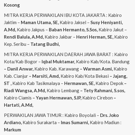
Kosong
MITRA KERJA PERWAKILAN IBU KOTA JAKARTA : Kabiro
Jaktim –
Maman Utama, SE,
Kabiro Jaksel –
Susy Heniyanti,
A.Md,
Kabiro Jakpus –
Baban Hermanto, S.Sos,
Kabiro Jakut –
Rendi
Balula, A.Md,
Kabiro Jakbar –
Henri Herman, SE,
Kabiro
Kep. Seribu –
Tatang Budhi,
MITRA KERJA PERWAKILAN DAERAH JAWA BARAT : Kabiro
Kota/Kab Bogor –
Iqbal
Muktamar,
Kabiro Kab/Kota. Bandung
– Danil Anwar,
Kabiro Kab. Karawang
– Warman Asmi,
Kabiro
Kab. Cianjur
– Marsiti, Amd,
Kabiro Kab/Kota Bekasi
– Jajang,
ST
,
Kabiro Kab Tasikmalaya –
Hermawan, SE,
Kabiro Depok
–
Riadi Wangsa, A.Md,
Kabiro Lembang
– Tety Rahmani, S.sos,
Kabiro Ciamis
– Yayan Hermawan, S.IP,
Kabiro Cirebon
–
Hartati, A.Md,
PERWAKILAN JAWA TIMUR : Kabiro Boyolali –
Drs. Joko
Ardiano,
Kabiro Surakarta –
Imas
Sumarni,
Kabiro Madiun :
Markum