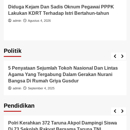
Kejam Dan Sadis Oknum Pegawai PPPK
Diduga Po
KDRT Terhadap Istri Bertahun-tahun
Pelecehan
Keliling D
Agustus 4, 2026
!!!
admin
Ag
Politik
Politik
5 Penyataan Sejumlah Tokoh Nasional Dan Lintas
Agama Yang Tergabung Dalam Gerakan Nurani
Bangsa Di Rumah Griya Gusdur
admin
September 4, 2025
Pendidikan
Pendidikan
Polri Kerahkan 372 Taruna Akpol Dampingi Siswa
Di 73 Sekolah Rakyat Bersama Taruna TNI