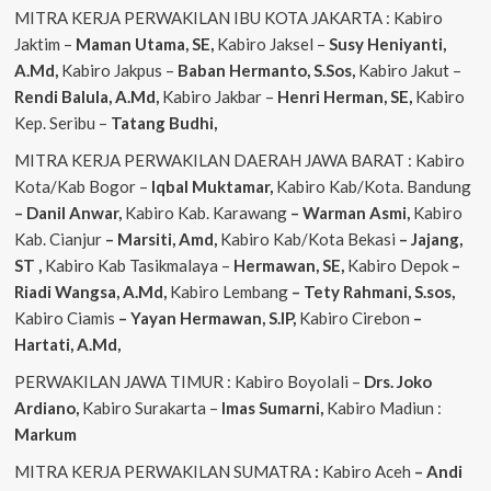
MITRA KERJA PERWAKILAN IBU KOTA JAKARTA : Kabiro
Jaktim –
Maman Utama, SE,
Kabiro Jaksel –
Susy Heniyanti,
A.Md,
Kabiro Jakpus –
Baban Hermanto, S.Sos,
Kabiro Jakut –
Rendi
Balula, A.Md,
Kabiro Jakbar –
Henri Herman, SE,
Kabiro
Kep. Seribu –
Tatang Budhi,
MITRA KERJA PERWAKILAN DAERAH JAWA BARAT : Kabiro
Kota/Kab Bogor –
Iqbal
Muktamar,
Kabiro Kab/Kota. Bandung
– Danil Anwar,
Kabiro Kab. Karawang
– Warman Asmi,
Kabiro
Kab. Cianjur
– Marsiti, Amd,
Kabiro Kab/Kota Bekasi
– Jajang,
ST
,
Kabiro Kab Tasikmalaya –
Hermawan, SE,
Kabiro Depok
–
Riadi Wangsa, A.Md,
Kabiro Lembang
– Tety Rahmani, S.sos,
Kabiro Ciamis
– Yayan Hermawan, S.IP,
Kabiro Cirebon
–
Hartati, A.Md,
PERWAKILAN JAWA TIMUR : Kabiro Boyolali –
Drs. Joko
Ardiano,
Kabiro Surakarta –
Imas
Sumarni,
Kabiro Madiun :
Markum
MITRA KERJA PERWAKILAN SUMATRA
:
Kabiro Aceh
– Andi