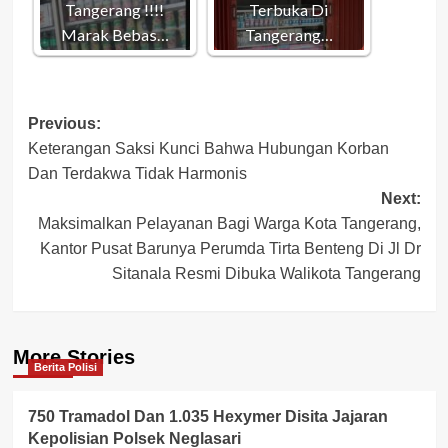
Tangerang !!!!
Terbuka Di
Marak Bebas…
Tangerang…
Post
Previous:
Keterangan Saksi Kunci Bahwa Hubungan Korban
navigation
Dan Terdakwa Tidak Harmonis
Next:
Maksimalkan Pelayanan Bagi Warga Kota Tangerang,
Kantor Pusat Barunya Perumda Tirta Benteng Di Jl Dr
Sitanala Resmi Dibuka Walikota Tangerang
More Stories
Berita Polisi
750 Tramadol Dan 1.035 Hexymer Disita Jajaran
Kepolisian Polsek Neglasari