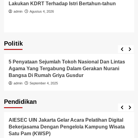
Pelecehan Kekerasan Seksual Oleh Oknum Bank
Keliling Di Tangerang Hanya Ditaruh Di Meja Polisi
!!!
admin
Agustus 4, 2026
Politik
Pemerintah
Politik
Pernyataan Ketua Umum PGLII Atas Keadaan
Situasi Demokrasi Yang Terjadi Di Indonesia
admin
Agustus 31, 2025
Pendidikan
Pendidikan
Polri Kerahkan 372 Taruna Akpol Dampingi Siswa
Di 73 Sekolah Rakyat Bersama Taruna TNI
admin
Agustus 5, 2026