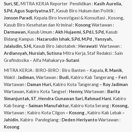
Suri, SE,
MITRA KERJA Reporter Pendidikan :
Kasih Aurelia,
S.Pd, Agus
Supriyatna.ST,
Kasub Biro Hukum dan Politik :
Jonson Paradi.
Kepala Biro Investigasi & Konsultasi , Kosong,
Kasub Biro Kesehatan dan Kriminal
: Kosong
Wartawan
:
Darmawan,
Kasub Umum
: Akh Hujaemi, S.Pd.I, S.Pd,
Kasub
Bidang Kampus :
Nazarudin
Ishak, S.Pd, M.Pd , Yansyah,
Jalaludin, S.Hi,
Kasub Biro Jabotabek :
Herawati
Wartawan :
Ardiansyah, Nursiah, Sutisna
Mitra Kerja, Staf Redaksi : Sain
Grafindosika – Alfa Mahakarya-
Sutani
MITRA KERJA : BIRO-BIRO : Biro Banten – Kapala
, R. Manik
,
Wakil :
Jadiman,
Wartawan
: Budi,
Kabiro Kab Tangerang
–
Feri
Wartawan
: Daman Huri,
Kabiro Kota Tangerang
– Roy Jadiman
Wartawan
,
Kabiro Kota Tangsel :
Henny,
Wartawan :
Barita
Simanjuntak, ST
,
Hendra
Gunawan Sari, Rahmad Hani.
Kabiro
Kab Seang
–
Saiman Manufaktur,
Kabiro Kota Serang
: Kosong,
Wartawan : Kabiro Kota Cilgon
–
Kosong
,
Kabiro Kab Lebak
–
Jahidin.
Kabiro Pandeglang
: Deden Heriyanto
Wartawan :
Kosong