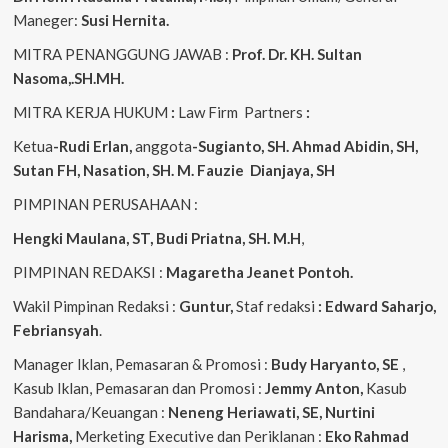
Maneger:
Susi Hernita.
MITRA PENANGGUNG JAWAB :
Prof. Dr. KH. Sultan
Nasoma,.SH.MH.
MITRA KERJA HUKUM
:
Law Firm Partners
:
Ketua
-Rudi Erlan,
anggota
-Sugianto, SH. Ahmad Abidin, SH,
Sutan FH, Nasation, SH. M. Fauzie Dianjaya, SH
PIMPINAN PERUSAHAAN :
Hengki Maulana, ST, Budi Priatna, SH. M.H
,
PIMPINAN REDAKSI :
Magaretha Jeanet Pontoh.
Wakil Pimpinan Redaksi :
Guntur,
Staf redaksi
: Edward Saharjo,
Febriansyah
.
Manager Iklan, Pemasaran & Promosi :
Budy Haryanto, SE
,
Kasub Iklan, Pemasaran dan Promosi :
Jemmy Anton,
Kasub
Bandahara/Keuangan :
Neneng
Heriawati, SE, Nurtini
Harisma,
Merketing Executive dan Periklanan :
Eko
Rahmad