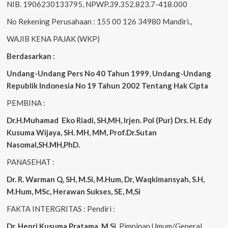
NIB. 1906230133795, NPWP.39.352.823.7-418.000
No Rekening Perusahaan : 155 00 126 34980 Mandiri.,
WAJIB KENA PAJAK (WKP)
Berdasarkan :
Undang-Undang Pers No 40 Tahun 1999
,
Undang-Undang
Republik Indonesia No 19 Tahun 2002 Tentang Hak Cipta
PEMBINA :
Dr.H.Muhamad
Eko
Riadi, SH,MH, Irjen. Pol (Pur) Drs. H. Edy
Kusuma Wijaya, SH. MH, MM, Prof.Dr.Sutan
Nasomal,SH.MH,PhD.
PANASEHAT :
Dr. R. Warman Q, SH, M.Si, M.Hum, Dr, Waqkimansyah, S.H,
M.Hum, MSc, Herawan Sukses, SE, M,Si
FAKTA INTERGRITAS : Pendiri :
Dr. Henri Kusuma
Pratama, M.Si,
Pimpinan Umum/General