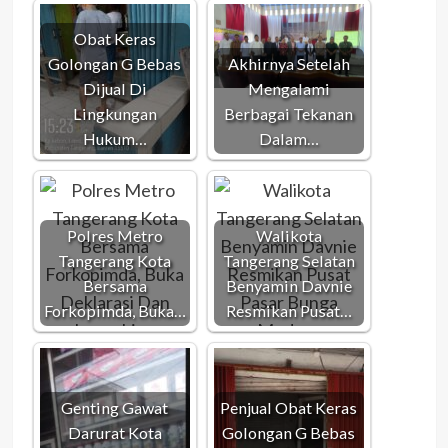
Obat Keras
Golongan G Bebas
Akhirnya Setelah
Dijual Di
Mengalami
Lingkungan
Berbagai Tekanan
Hukum…
Dalam…
Polres Metro
Walikota
Tangerang Kota
Tangerang Selatan
Bersama
Benyamin Davnie
Forkopimda, Buka…
Resmikan Pusat…
Genting Gawat
Penjual Obat Keras
Darurat Kota
Golongan G Bebas