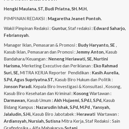
Hengki Maulana, ST, Budi Priatna, SH. M.H
,
PIMPINAN REDAKSI :
Magaretha Jeanet Pontoh.
Wakil Pimpinan Redaksi :
Guntur,
Staf redaksi
: Edward Saharjo,
Febriansyah
.
Manager Iklan, Pemasaran & Promosi :
Budy Haryanto, SE
,
Kasub Iklan, Pemasaran dan Promosi :
Jemmy Anton,
Kasub
Bandahara/Keuangan :
Neneng
Heriawati, SE, Nurtini
Harisma,
Merketing Executive dan Periklanan :
Eko
Rahmad
Suri, SE,
MITRA KERJA Reporter Pendidikan :
Kasih Aurelia,
S.Pd, Agus
Supriyatna.ST,
Kasub Biro Hukum dan Politik :
Jonson Paradi.
Kepala Biro Investigasi & Konsultasi , Kosong,
Kasub Biro Kesehatan dan Kriminal
: Kosong
Wartawan
:
Darmawan,
Kasub Umum
: Akh Hujaemi, S.Pd.I, S.Pd,
Kasub
Bidang Kampus :
Nazarudin
Ishak, S.Pd, M.Pd , Yansyah,
Jalaludin, S.Hi,
Kasub Biro Jabotabek :
Herawati
Wartawan :
Ardiansyah, Nursiah, Sutisna
Mitra Kerja, Staf Redaksi : Sain
Grafindosika – Alfa Mahakarya-
Sutani