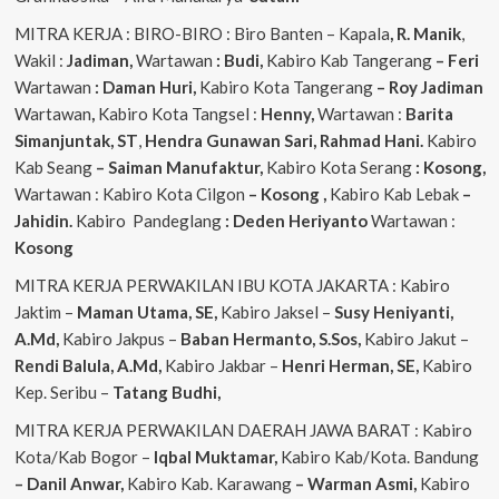
MITRA KERJA : BIRO-BIRO : Biro Banten – Kapala
, R. Manik
,
Wakil :
Jadiman,
Wartawan
: Budi,
Kabiro Kab Tangerang
–
Feri
Wartawan
: Daman Huri,
Kabiro Kota Tangerang
– Roy Jadiman
Wartawan
,
Kabiro Kota Tangsel :
Henny,
Wartawan :
Barita
Simanjuntak, ST
,
Hendra
Gunawan Sari, Rahmad Hani.
Kabiro
Kab Seang
–
Saiman Manufaktur,
Kabiro Kota Serang
: Kosong,
Wartawan : Kabiro Kota Cilgon
–
Kosong
,
Kabiro Kab Lebak
–
Jahidin.
Kabiro Pandeglang
: Deden Heriyanto
Wartawan :
Kosong
MITRA KERJA PERWAKILAN IBU KOTA JAKARTA : Kabiro
Jaktim –
Maman Utama, SE,
Kabiro Jaksel –
Susy Heniyanti,
A.Md,
Kabiro Jakpus –
Baban Hermanto, S.Sos,
Kabiro Jakut –
Rendi
Balula, A.Md,
Kabiro Jakbar –
Henri Herman, SE,
Kabiro
Kep. Seribu –
Tatang Budhi,
MITRA KERJA PERWAKILAN DAERAH JAWA BARAT : Kabiro
Kota/Kab Bogor –
Iqbal
Muktamar,
Kabiro Kab/Kota. Bandung
– Danil Anwar,
Kabiro Kab. Karawang
– Warman Asmi,
Kabiro