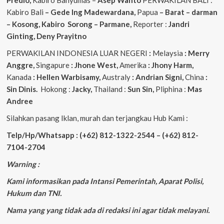
Kabiro Bali
– Gede
Ing
Madewardana,
Papua
– Barat – darman
– Kosong, Kabiro Sorong – Parmane,
Reporter :
Jandri
Ginting, Deny Prayitno
PERWAKILAN INDONESIA LUAR NEGERI
:
Melaysia
: Merry
Anggre,
Singapure
: Jhone West,
Amerika
: Jhony Harm,
Kanada
: Hellen Warbisamy,
Australy
: Andrian
Signi,
China
:
Sin Dinis.
Hokong :
Jacky,
Thailand :
Sun Sin,
Pliphina :
Mas
Andree
Silahkan pasang Iklan, murah dan terjangkau Hub Kami :
Telp/Hp/Whatsapp : (+62) 812-1322-2544 – (+62) 812-
7104-2704
Warning :
Kami informasikan pada Intansi Pemerintah, Aparat Polisi,
Hukum dan TNI.
Nama yang yang tidak ada di redaksi ini agar tidak melayani.