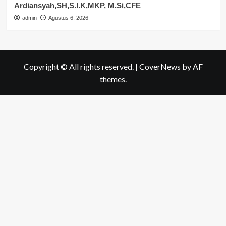
Ardiansyah,SH,S.I.K,MKP, M.Si,CFE
admin
Agustus 6, 2026
Copyright © All rights reserved.
|
CoverNews
by AF
themes.