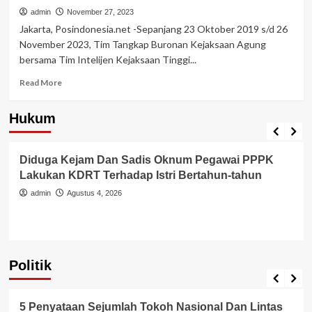
admin
November 27, 2023
Jakarta, Posindonesia.net -Sepanjang 23 Oktober 2019 s/d 26
November 2023, Tim Tangkap Buronan Kejaksaan Agung
bersama Tim Intelijen Kejaksaan Tinggi...
Read
Read More
more
about
Hukum
Di
Berita Polisi
Hukum
Kriminal
Tangerang Raya
Masa
Kepemimpinan
Diduga Kejam Dan Sadis Oknum Pegawai PPPK
Jaksa
Agung
Lakukan KDRT Terhadap Istri Bertahun-tahun
ST
admin
Agustus 4, 2026
Burhanuddin,
Kejaksaan
Mengamankan
629
DPO
Politik
Politik
5 Penyataan Sejumlah Tokoh Nasional Dan Lintas