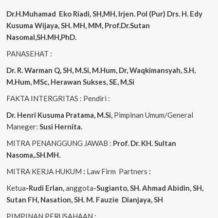
Dr.H.Muhamad
Eko
Riadi, SH,MH, Irjen. Pol (Pur) Drs. H. Edy
Kusuma Wijaya, SH. MH, MM, Prof.Dr.Sutan
Nasomal,SH.MH,PhD.
PANASEHAT :
Dr. R. Warman Q, SH, M.Si, M.Hum, Dr, Waqkimansyah, S.H,
M.Hum, MSc, Herawan Sukses, SE, M,Si
FAKTA INTERGRITAS : Pendiri :
Dr. Henri Kusuma
Pratama, M.Si,
Pimpinan Umum/General
Maneger:
Susi Hernita.
MITRA PENANGGUNG JAWAB :
Prof. Dr. KH. Sultan
Nasoma,.SH.MH.
MITRA KERJA HUKUM
:
Law Firm Partners
:
Ketua
-Rudi Erlan,
anggota
-Sugianto, SH. Ahmad Abidin, SH,
Sutan FH, Nasation, SH. M. Fauzie Dianjaya, SH
PIMPINAN PERUSAHAAN :