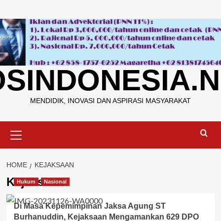
Skip
to
content
OSINDONESIA.N
MENDIDIK, INOVASI DAN ASPIRASI MASYARAKAT
Primary
Menu
HOME
KEJAKSAAN
Kejaksaan
Hukum
Nasional
Di Masa Kepemimpinan Jaksa Agung ST
Burhanuddin, Kejaksaan Mengamankan 629 DPO