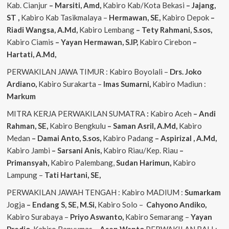
Kab. Cianjur
– Marsiti, Amd,
Kabiro Kab/Kota Bekasi
– Jajang,
ST
,
Kabiro Kab Tasikmalaya –
Hermawan, SE,
Kabiro Depok
–
Riadi Wangsa, A.Md,
Kabiro Lembang
– Tety Rahmani, S.sos,
Kabiro Ciamis
– Yayan Hermawan, S.IP,
Kabiro Cirebon
–
Hartati, A.Md,
PERWAKILAN JAWA TIMUR : Kabiro Boyolali –
Drs. Joko
Ardiano,
Kabiro Surakarta –
Imas
Sumarni,
Kabiro Madiun :
Markum
MITRA KERJA PERWAKILAN SUMATRA
:
Kabiro Aceh
– Andi
Rahman, SE,
Kabiro Bengkulu
– Saman Asril, A.Md,
Kabiro
Medan
– Damai Anto, S.sos,
Kabiro Padang
– Aspirizal , A.Md,
Kabiro Jambi
– Sarsani Anis,
Kabiro Riau/Kep. Riau
–
Primansyah,
Kabiro Palembang,
Sudan
Harimun,
Kabiro
Lampung –
Tati Hartani, SE,
PERWAKILAN JAWAH TENGAH : Kabiro MADIUM :
Sumarkam
Jogja
– Endang S, SE, M.Si,
Kabiro Solo –
Cahyono
Andiko,
Kabiro Surabaya –
Priyo
Aswanto,
Kabiro Semarang –
Yayan
Predio,
Kabiro Banyumas –
Asep
Wanto
PERWAKILAN BALI :