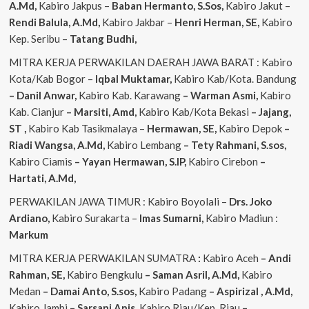
A.Md,
Kabiro Jakpus –
Baban Hermanto, S.Sos,
Kabiro Jakut –
Rendi
Balula, A.Md,
Kabiro Jakbar –
Henri Herman, SE,
Kabiro
Kep. Seribu –
Tatang Budhi,
MITRA KERJA PERWAKILAN DAERAH JAWA BARAT : Kabiro
Kota/Kab Bogor –
Iqbal
Muktamar,
Kabiro Kab/Kota. Bandung
– Danil Anwar,
Kabiro Kab. Karawang
– Warman Asmi,
Kabiro
Kab. Cianjur
– Marsiti, Amd,
Kabiro Kab/Kota Bekasi
– Jajang,
ST
,
Kabiro Kab Tasikmalaya –
Hermawan, SE,
Kabiro Depok
–
Riadi Wangsa, A.Md,
Kabiro Lembang
– Tety Rahmani, S.sos,
Kabiro Ciamis
– Yayan Hermawan, S.IP,
Kabiro Cirebon
–
Hartati, A.Md,
PERWAKILAN JAWA TIMUR : Kabiro Boyolali –
Drs. Joko
Ardiano,
Kabiro Surakarta –
Imas
Sumarni,
Kabiro Madiun :
Markum
MITRA KERJA PERWAKILAN SUMATRA
:
Kabiro Aceh
– Andi
Rahman, SE,
Kabiro Bengkulu
– Saman Asril, A.Md,
Kabiro
Medan
– Damai Anto, S.sos,
Kabiro Padang
– Aspirizal , A.Md,
Kabiro Jambi
– Sarsani Anis,
Kabiro Riau/Kep. Riau
–