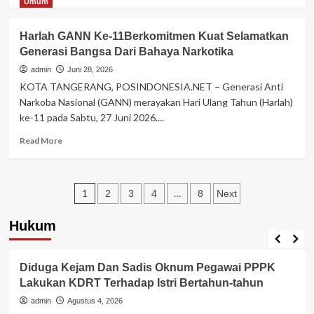
more
Umum
Banten
about
Dimyati
Park
“Toleransi
Harlah GANN Ke-11Berkomitmen Kuat Selamatkan
Serpong
Di
Generasi Bangsa Dari Bahaya Narkotika
Beach
Banten
Club
admin
Juni 28, 2026
Harus
Kembali
KOTA TANGERANG, POSINDONESIA.NET – Generasi Anti
Makin
Dipercaya
Narkoba Nasional (GANN) merayakan Hari Ulang Tahun (Harlah)
Kuat”
Menjadi
ke-11 pada Sabtu, 27 Juni 2026....
Venue
Grand
Read
Read More
Launching
more
Perumahan
about
Park
Harlah
Serpong
Paginasi
GANN
1
…
2
3
4
8
Next
Tahap
Ke-
pos
8
11Berkomitmen
Hukum
Kuat
Berita Polisi
Hukum
Kriminal
Tangerang Raya
Selamatkan
Generasi
Diduga Kejam Dan Sadis Oknum Pegawai PPPK
Bangsa
Lakukan KDRT Terhadap Istri Bertahun-tahun
Dari
Bahaya
admin
Agustus 4, 2026
Narkotika