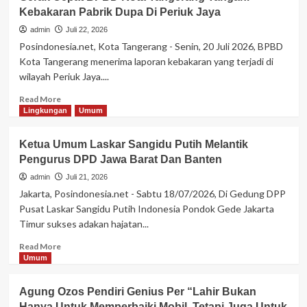
Jurnalis
Kebakaran Pabrik Dupa Di Periuk Jaya
Senior
Dan
admin
Juli 22, 2026
Pengurus
Posindonesia.net, Kota Tangerang - Senin, 20 Juli 2026, BPBD
PWI,E.J
Kota Tangerang menerima laporan kebakaran yang terjadi di
Simangunsong
wilayah Periuk Jaya....
Angkat
Bicara
Read
Read More
Diduga
more
Lingkungan
Umum
Pernyataan
about
Pengacara
Gerak
Ketua Umum Laskar Sangidu Putih Melantik
Hotman
Cepat
Paris
Pengurus DPD Jawa Barat Dan Banten
BPBD
Hutapea
Kota
admin
Juli 21, 2026
Tangerang
Jakarta, Posindonesia.net - Sabtu 18/07/2026, Di Gedung DPP
Tangani
Pusat Laskar Sangidu Putih Indonesia Pondok Gede Jakarta
Kebakaran
Timur sukses adakan hajatan...
Pabrik
Dupa
Read
Read More
Di
more
Umum
Periuk
about
Jaya
Ketua
Agung Ozos Pendiri Genius Per “Lahir Bukan
Umum
Hanya Untuk Memperbaiki Mobil, Tetapi Juga Untuk