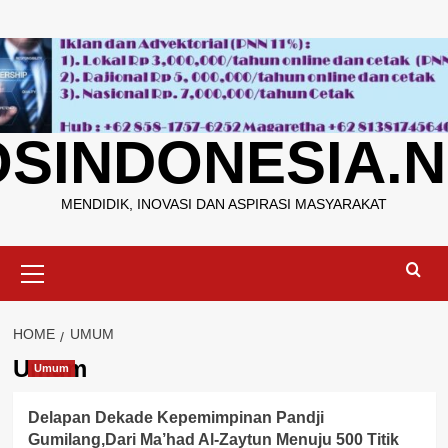
Skip
to
content
OSINDONESIA.N
MENDIDIK, INOVASI DAN ASPIRASI MASYARAKAT
Primary
Menu
HOME
UMUM
Umum
Umum
Delapan Dekade Kepemimpinan Pandji
Gumilang,Dari Ma’had Al-Zaytun Menuju 500 Titik