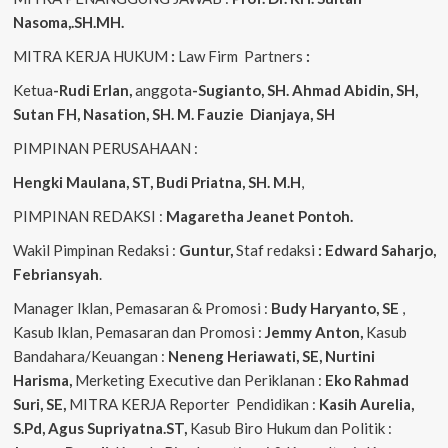
Nasoma,.SH.MH.
MITRA KERJA HUKUM
:
Law Firm Partners
:
Ketua
-Rudi Erlan,
anggota
-Sugianto, SH. Ahmad Abidin, SH,
Sutan FH, Nasation, SH. M. Fauzie Dianjaya, SH
PIMPINAN PERUSAHAAN :
Hengki Maulana, ST, Budi Priatna, SH. M.H
,
PIMPINAN REDAKSI :
Magaretha Jeanet Pontoh.
Wakil Pimpinan Redaksi :
Guntur,
Staf redaksi
: Edward Saharjo,
Febriansyah
.
Manager Iklan, Pemasaran & Promosi :
Budy Haryanto, SE
,
Kasub Iklan, Pemasaran dan Promosi :
Jemmy Anton,
Kasub
Bandahara/Keuangan :
Neneng
Heriawati, SE, Nurtini
Harisma,
Merketing Executive dan Periklanan :
Eko
Rahmad
Suri, SE,
MITRA KERJA Reporter Pendidikan :
Kasih Aurelia,
S.Pd, Agus
Supriyatna.ST,
Kasub Biro Hukum dan Politik :