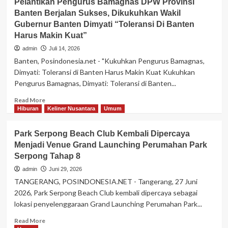
Untuk
Pelantikan Pengurus Bamagnas DPW Provinsi
Perkuat
Mengembalikan
Banten Berjalan Sukses, Dikukuhkan Wakil
Kesiapsiagaan
Kepercayaan
Gubernur Banten Dimyati “Toleransi Di Banten
Bencana,
Konsumen
BPBD
Harus Makin Kuat”
DKI
admin
Juli 14, 2026
Apresiasi
Banten, Posindonesia.net - "Kukuhkan Pengurus Bamagnas,
Kampung
Dimyati: Toleransi di Banten Harus Makin Kuat Kukuhkan
Tangguh
Pengurus Bamagnas, Dimyati: Toleransi di Banten...
Yang
Semakin
Read
Read More
Siap
more
Hiburan
Keliner Nusantara
Umum
about
Pelantikan
Park Serpong Beach Club Kembali Dipercaya
Pengurus
Menjadi Venue Grand Launching Perumahan Park
Bamagnas
Serpong Tahap 8
DPW
Provinsi
admin
Juni 29, 2026
Banten
TANGERANG, POSINDONESIA.NET - Tangerang, 27 Juni
Berjalan
2026, Park Serpong Beach Club kembali dipercaya sebagai
Sukses,
lokasi penyelenggaraan Grand Launching Perumahan Park...
Dikukuhkan
Wakil
Read
Read More
Gubernur