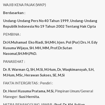
WAJIB KENA PAJAK (WKP)
Berdasarkan :
Undang-Undang Pers No 40 Tahun 1999
,
Undang-Undang
Republik Indonesia No 19 Tahun 2002 Tentang Hak Cipta
PEMBINA :
Dr.H.Muhamad
Eko
Riadi, SH,MH, Irjen. Pol (Pur) Drs. H. Edy
Kusuma Wijaya, SH. MH, MM, Prof.Dr.Sutan
Nasomal,SH.MH,PhD.
PANASEHAT :
Dr. R. Warman Q, SH, M.Si, M.Hum, Dr, Waqkimansyah, S.H,
M.Hum, MSc, Herawan Sukses, SE, M,Si
FAKTA INTERGRITAS : Pendiri :
Dr. Henri Kusuma
Pratama, M.Si,
Pimpinan Umum/General
Maneger:
Susi Hernita.
MITRA PENANGGUNG JAWAB :
Prof. Dr. KH. Sultan