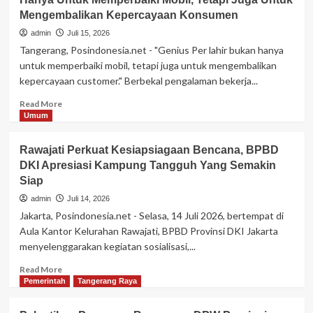
Laskar
Mengembalikan Kepercayaan Konsumen
Sangidu
Putih
admin
Juli 15, 2026
Melantik
Tangerang, Posindonesia.net - "Genius Per lahir bukan hanya
Pengurus
untuk memperbaiki mobil, tetapi juga untuk mengembalikan
DPD
kepercayaan customer." Berbekal pengalaman bekerja...
Jawa
Barat
Read
Read More
Dan
more
Umum
Banten
about
Agung
Rawajati Perkuat Kesiapsiagaan Bencana, BPBD
Ozos
DKI Apresiasi Kampung Tangguh Yang Semakin
Pendiri
Siap
Genius
Per
admin
Juli 14, 2026
“Lahir
Jakarta, Posindonesia.net - Selasa, 14 Juli 2026, bertempat di
Bukan
Aula Kantor Kelurahan Rawajati, BPBD Provinsi DKI Jakarta
Hanya
menyelenggarakan kegiatan sosialisasi,...
Untuk
Memperbaiki
Read
Read More
Mobil,
more
Pemerintah
Tangerang Raya
Tetapi
about
Juga
Rawajati