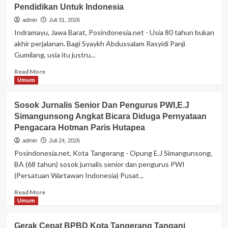
Pendidikan Untuk Indonesia
admin
Juli 31, 2026
Indramayu, Jawa Barat, Posindonesia.net - Usia 80 tahun bukan
akhir perjalanan. Bagi Syaykh Abdussalam Rasyidi Panji
Gumilang, usia itu justru...
Read
Read More
more
Umum
about
Delapan
Sosok Jurnalis Senior Dan Pengurus PWI,E.J
Dekade
Simangunsong Angkat Bicara Diduga Pernyataan
Kepemimpinan
Pengacara Hotman Paris Hutapea
Pandji
Gumilang,Dari
admin
Juli 24, 2026
Ma’had
Posindonesia.net, Kota Tangerang - Opung E.J Simangunsong,
Al-
BA (68 tahun) sosok jurnalis senior dan pengurus PWI
Zaytun
(Persatuan Wartawan Indonesia) Pusat...
Menuju
500
Read
Read More
Titik
more
Umum
Pendidikan
about
Untuk
Sosok
Indonesia
Gerak Cepat BPBD Kota Tangerang Tangani