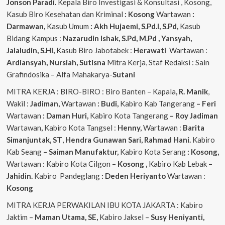
Jonson Paradi.
Kepala Biro Investigasi & Konsultasi , Kosong,
Kasub Biro Kesehatan dan Kriminal
: Kosong
Wartawan
:
Darmawan,
Kasub Umum
: Akh Hujaemi, S.Pd.I, S.Pd,
Kasub
Bidang Kampus :
Nazarudin
Ishak, S.Pd, M.Pd , Yansyah,
Jalaludin, S.Hi,
Kasub Biro Jabotabek :
Herawati
Wartawan :
Ardiansyah, Nursiah, Sutisna
Mitra Kerja, Staf Redaksi : Sain
Grafindosika – Alfa Mahakarya-
Sutani
MITRA KERJA : BIRO-BIRO : Biro Banten – Kapala
, R. Manik
,
Wakil :
Jadiman,
Wartawan
: Budi,
Kabiro Kab Tangerang
–
Feri
Wartawan
: Daman Huri,
Kabiro Kota Tangerang
– Roy Jadiman
Wartawan
,
Kabiro Kota Tangsel :
Henny,
Wartawan :
Barita
Simanjuntak, ST
,
Hendra
Gunawan Sari, Rahmad Hani.
Kabiro
Kab Seang
–
Saiman Manufaktur,
Kabiro Kota Serang
: Kosong,
Wartawan : Kabiro Kota Cilgon
–
Kosong
,
Kabiro Kab Lebak
–
Jahidin.
Kabiro Pandeglang
: Deden Heriyanto
Wartawan :
Kosong
MITRA KERJA PERWAKILAN IBU KOTA JAKARTA : Kabiro
Jaktim –
Maman Utama, SE,
Kabiro Jaksel –
Susy Heniyanti,