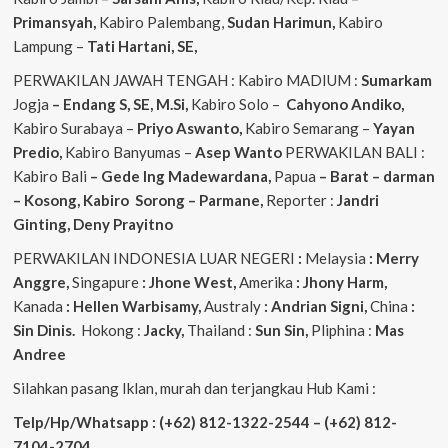
Primansyah,
Kabiro Palembang,
Sudan
Harimun,
Kabiro
Lampung –
Tati Hartani, SE,
PERWAKILAN JAWAH TENGAH : Kabiro MADIUM :
Sumarkam
Jogja
– Endang S, SE, M.Si,
Kabiro Solo –
Cahyono
Andiko,
Kabiro Surabaya –
Priyo
Aswanto,
Kabiro Semarang –
Yayan
Predio,
Kabiro Banyumas –
Asep
Wanto
PERWAKILAN BALI :
Kabiro Bali
– Gede
Ing
Madewardana,
Papua
– Barat – darman
– Kosong, Kabiro Sorong – Parmane,
Reporter :
Jandri
Ginting, Deny Prayitno
PERWAKILAN INDONESIA LUAR NEGERI
:
Melaysia
: Merry
Anggre,
Singapure
: Jhone West,
Amerika
: Jhony Harm,
Kanada
: Hellen Warbisamy,
Australy
: Andrian
Signi,
China
:
Sin Dinis.
Hokong :
Jacky,
Thailand :
Sun Sin,
Pliphina :
Mas
Andree
Silahkan pasang Iklan, murah dan terjangkau Hub Kami :
Telp/Hp/Whatsapp : (+62) 812-1322-2544 – (+62) 812-
7104-2704