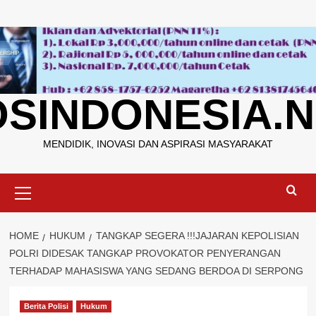
Skip
to
content
OSINDONESIA.N
MENDIDIK, INOVASI DAN ASPIRASI MASYARAKAT
Primary
Menu
HOME
HUKUM
TANGKAP SEGERA !!!JAJARAN KEPOLISIAN
POLRI DIDESAK TANGKAP PROVOKATOR PENYERANGAN
TERHADAP MAHASISWA YANG SEDANG BERDOA DI SERPONG
Berita Polisi
Hukum