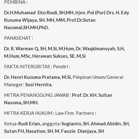
PEMBINA :
Dr.H.Muhamad
Eko
Riadi, SH,MH, Irjen. Pol (Pur) Drs. H. Edy
Kusuma Wijaya, SH. MH, MM, Prof.Dr.Sutan
Nasomal,SH.MH,PhD.
PANASEHAT :
Dr. R. Warman Q, SH, M.Si, M.Hum, Dr, Waqkimansyah, S.H,
M.Hum, MSc, Herawan Sukses, SE, M,Si
FAKTA INTERGRITAS : Pendiri :
Dr. Henri Kusuma
Pratama, M.Si,
Pimpinan Umum/General
Maneger:
Susi Hernita.
MITRA PENANGGUNG JAWAB :
Prof. Dr. KH. Sultan
Nasoma,.SH.MH.
MITRA KERJA HUKUM
:
Law Firm Partners
:
Ketua
-Rudi Erlan,
anggota
-Sugianto, SH. Ahmad Abidin, SH,
Sutan FH, Nasation, SH. M. Fauzie Dianjaya, SH