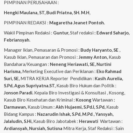
PIMPINAN PERUSAHAAN :
Hengki Maulana, ST, Budi Priatna, SH. M.H
,
PIMPINAN REDAKSI :
Magaretha Jeanet Pontoh.
Wakil Pimpinan Redaksi :
Guntur,
Staf redaksi
: Edward Saharjo,
Febriansyah
.
Manager Iklan, Pemasaran & Promosi :
Budy Haryanto, SE
,
Kasub Iklan, Pemasaran dan Promosi :
Jemmy Anton,
Kasub
Bandahara/Keuangan :
Neneng
Heriawati, SE, Nurtini
Harisma,
Merketing Executive dan Periklanan :
Eko
Rahmad
Suri, SE,
MITRA KERJA Reporter Pendidikan :
Kasih Aurelia,
S.Pd, Agus
Supriyatna.ST,
Kasub Biro Hukum dan Politik :
Jonson Paradi.
Kepala Biro Investigasi & Konsultasi , Kosong,
Kasub Biro Kesehatan dan Kriminal
: Kosong
Wartawan
:
Darmawan,
Kasub Umum
: Akh Hujaemi, S.Pd.I, S.Pd,
Kasub
Bidang Kampus :
Nazarudin
Ishak, S.Pd, M.Pd , Yansyah,
Jalaludin, S.Hi,
Kasub Biro Jabotabek :
Herawati
Wartawan :
Ardiansyah, Nursiah, Sutisna
Mitra Kerja, Staf Redaksi : Sain