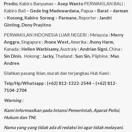
Predio,
Kabiro Banyumas –
Asep
Wanto
PERWAKILAN BALI :
Kabiro Bali
– Gede
Ing
Madewardana,
Papua
– Barat – darman
– Kosong, Kabiro Sorong – Parmane,
Reporter :
Jandri
Ginting, Deny Prayitno
PERWAKILAN INDONESIA LUAR NEGERI
:
Melaysia
: Merry
Anggre,
Singapure
: Jhone West,
Amerika
: Jhony Harm,
Kanada
: Hellen Warbisamy,
Australy
: Andrian
Signi,
China
:
Sin Dinis.
Hokong :
Jacky,
Thailand :
Sun Sin,
Pliphina :
Mas
Andree
Silahkan pasang Iklan, murah dan terjangkau Hub Kami :
Telp/Hp/Whatsapp : (+62) 812-1322-2544 – (+62) 812-
7104-2704
Warning :
Kami informasikan pada Intansi Pemerintah, Aparat Polisi,
Hukum dan TNI.
Nama yang yang tidak ada di redaksi ini agar tidak melayani.