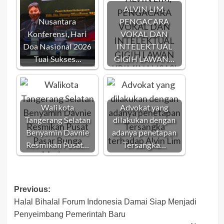
ALVIN LIM,
Nusantara
PENGACARA
Konferensi, Hari
VOKAL DAN
Doa Nasional 2026
INTELEKTUAL
Tuai Sukses…
GIGIH LAWAN…
Walikota
Advokat yang
Tangerang Selatan
dilakukan dengan
Benyamin Davnie
adanya penetapan
Resmikan Pusat…
Tersangka…
Post
Previous:
Halal Bihalal Forum Indonesia Damai Siap Menjadi
navigation
Penyeimbang Pemerintah Baru