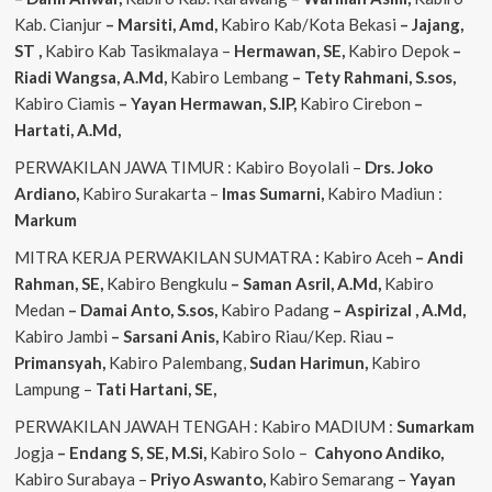
Kab. Cianjur
– Marsiti, Amd,
Kabiro Kab/Kota Bekasi
– Jajang,
ST
,
Kabiro Kab Tasikmalaya –
Hermawan, SE,
Kabiro Depok
–
Riadi Wangsa, A.Md,
Kabiro Lembang
– Tety Rahmani, S.sos,
Kabiro Ciamis
– Yayan Hermawan, S.IP,
Kabiro Cirebon
–
Hartati, A.Md,
PERWAKILAN JAWA TIMUR : Kabiro Boyolali –
Drs. Joko
Ardiano,
Kabiro Surakarta –
Imas
Sumarni,
Kabiro Madiun :
Markum
MITRA KERJA PERWAKILAN SUMATRA
:
Kabiro Aceh
– Andi
Rahman, SE,
Kabiro Bengkulu
– Saman Asril, A.Md,
Kabiro
Medan
– Damai Anto, S.sos,
Kabiro Padang
– Aspirizal , A.Md,
Kabiro Jambi
– Sarsani Anis,
Kabiro Riau/Kep. Riau
–
Primansyah,
Kabiro Palembang,
Sudan
Harimun,
Kabiro
Lampung –
Tati Hartani, SE,
PERWAKILAN JAWAH TENGAH : Kabiro MADIUM :
Sumarkam
Jogja
– Endang S, SE, M.Si,
Kabiro Solo –
Cahyono
Andiko,
Kabiro Surabaya –
Priyo
Aswanto,
Kabiro Semarang –
Yayan