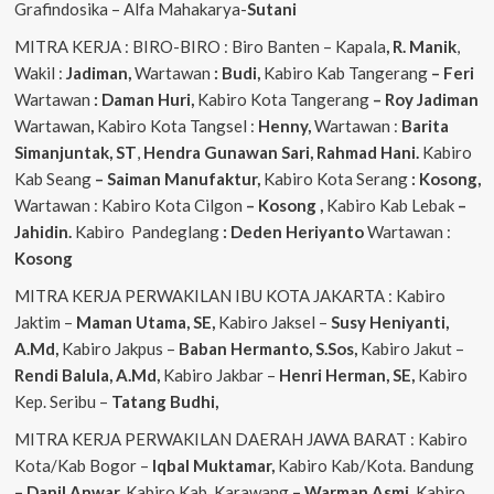
Grafindosika – Alfa Mahakarya-
Sutani
MITRA KERJA : BIRO-BIRO : Biro Banten – Kapala
, R. Manik
,
Wakil :
Jadiman,
Wartawan
: Budi,
Kabiro Kab Tangerang
–
Feri
Wartawan
: Daman Huri,
Kabiro Kota Tangerang
– Roy Jadiman
Wartawan
,
Kabiro Kota Tangsel :
Henny,
Wartawan :
Barita
Simanjuntak, ST
,
Hendra
Gunawan Sari, Rahmad Hani.
Kabiro
Kab Seang
–
Saiman Manufaktur,
Kabiro Kota Serang
: Kosong,
Wartawan : Kabiro Kota Cilgon
–
Kosong
,
Kabiro Kab Lebak
–
Jahidin.
Kabiro Pandeglang
: Deden Heriyanto
Wartawan :
Kosong
MITRA KERJA PERWAKILAN IBU KOTA JAKARTA : Kabiro
Jaktim –
Maman Utama, SE,
Kabiro Jaksel –
Susy Heniyanti,
A.Md,
Kabiro Jakpus –
Baban Hermanto, S.Sos,
Kabiro Jakut –
Rendi
Balula, A.Md,
Kabiro Jakbar –
Henri Herman, SE,
Kabiro
Kep. Seribu –
Tatang Budhi,
MITRA KERJA PERWAKILAN DAERAH JAWA BARAT : Kabiro
Kota/Kab Bogor –
Iqbal
Muktamar,
Kabiro Kab/Kota. Bandung
– Danil Anwar,
Kabiro Kab. Karawang
– Warman Asmi,
Kabiro