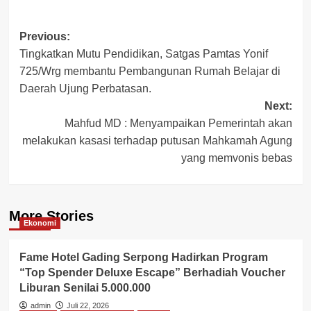
Post
Previous:
Tingkatkan Mutu Pendidikan, Satgas Pamtas Yonif
navigation
725/Wrg membantu Pembangunan Rumah Belajar di
Daerah Ujung Perbatasan.
Next:
Mahfud MD : Menyampaikan Pemerintah akan
melakukan kasasi terhadap putusan Mahkamah Agung
yang memvonis bebas
More Stories
Ekonomi
Fame Hotel Gading Serpong Hadirkan Program
“Top Spender Deluxe Escape” Berhadiah Voucher
Liburan Senilai 5.000.000
admin
Juli 22, 2026