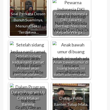
Soal Perkara Dosen
Pewarna Indonesia
Bunuh Suaminya,
DKI Jakarta
Menurut Saksi
Berbagi Nasi Box
'Terdakwa…
Kepada Warga…
Setelah sidang
kedua nanti camat
Anak bawah umur di
Asnawi akan
buang kekali, ini
terlibat dalam…
sudah ada rencana…
Dalam Program Uji
Coba Makan
Diduga Polda
Bareng
Banten Tutup Mata,