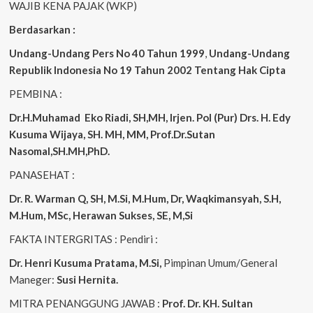
WAJIB KENA PAJAK (WKP)
Berdasarkan :
Undang-Undang Pers No 40 Tahun 1999
,
Undang-Undang
Republik Indonesia No 19 Tahun 2002 Tentang Hak Cipta
PEMBINA :
Dr.H.Muhamad
Eko
Riadi, SH,MH, Irjen. Pol (Pur) Drs. H. Edy
Kusuma Wijaya, SH. MH, MM, Prof.Dr.Sutan
Nasomal,SH.MH,PhD.
PANASEHAT :
Dr. R. Warman Q, SH, M.Si, M.Hum, Dr, Waqkimansyah, S.H,
M.Hum, MSc, Herawan Sukses, SE, M,Si
FAKTA INTERGRITAS : Pendiri :
Dr. Henri Kusuma
Pratama, M.Si,
Pimpinan Umum/General
Maneger:
Susi Hernita.
MITRA PENANGGUNG JAWAB :
Prof. Dr. KH. Sultan