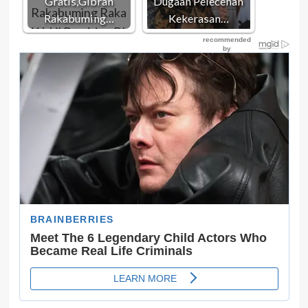
Gratis,Gibran
Dugaan Pelecehan
Rakabuming…
Kekerasan…