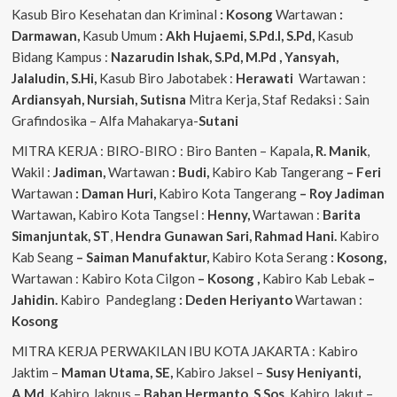
Kasub Biro Kesehatan dan Kriminal
: Kosong
Wartawan
:
Darmawan,
Kasub Umum
: Akh Hujaemi, S.Pd.I, S.Pd,
Kasub
Bidang Kampus :
Nazarudin
Ishak, S.Pd, M.Pd , Yansyah,
Jalaludin, S.Hi,
Kasub Biro Jabotabek :
Herawati
Wartawan :
Ardiansyah, Nursiah, Sutisna
Mitra Kerja, Staf Redaksi : Sain
Grafindosika – Alfa Mahakarya-
Sutani
MITRA KERJA : BIRO-BIRO : Biro Banten – Kapala
, R. Manik
,
Wakil :
Jadiman,
Wartawan
: Budi,
Kabiro Kab Tangerang
–
Feri
Wartawan
: Daman Huri,
Kabiro Kota Tangerang
– Roy Jadiman
Wartawan
,
Kabiro Kota Tangsel :
Henny,
Wartawan :
Barita
Simanjuntak, ST
,
Hendra
Gunawan Sari, Rahmad Hani.
Kabiro
Kab Seang
–
Saiman Manufaktur,
Kabiro Kota Serang
: Kosong,
Wartawan : Kabiro Kota Cilgon
–
Kosong
,
Kabiro Kab Lebak
–
Jahidin.
Kabiro Pandeglang
: Deden Heriyanto
Wartawan :
Kosong
MITRA KERJA PERWAKILAN IBU KOTA JAKARTA : Kabiro
Jaktim –
Maman Utama, SE,
Kabiro Jaksel –
Susy Heniyanti,
A.Md,
Kabiro Jakpus –
Baban Hermanto, S.Sos,
Kabiro Jakut –