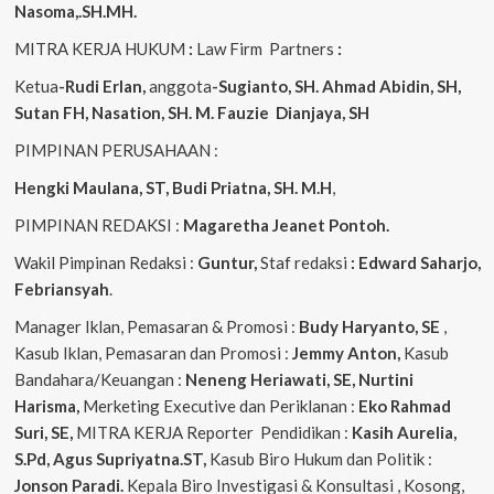
Nasoma,.SH.MH.
MITRA KERJA HUKUM
:
Law Firm Partners
:
Ketua
-Rudi Erlan,
anggota
-Sugianto, SH. Ahmad Abidin, SH,
Sutan FH, Nasation, SH. M. Fauzie Dianjaya, SH
PIMPINAN PERUSAHAAN :
Hengki Maulana, ST, Budi Priatna, SH. M.H
,
PIMPINAN REDAKSI :
Magaretha Jeanet Pontoh.
Wakil Pimpinan Redaksi :
Guntur,
Staf redaksi
: Edward Saharjo,
Febriansyah
.
Manager Iklan, Pemasaran & Promosi :
Budy Haryanto, SE
,
Kasub Iklan, Pemasaran dan Promosi :
Jemmy Anton,
Kasub
Bandahara/Keuangan :
Neneng
Heriawati, SE, Nurtini
Harisma,
Merketing Executive dan Periklanan :
Eko
Rahmad
Suri, SE,
MITRA KERJA Reporter Pendidikan :
Kasih Aurelia,
S.Pd, Agus
Supriyatna.ST,
Kasub Biro Hukum dan Politik :
Jonson Paradi.
Kepala Biro Investigasi & Konsultasi , Kosong,