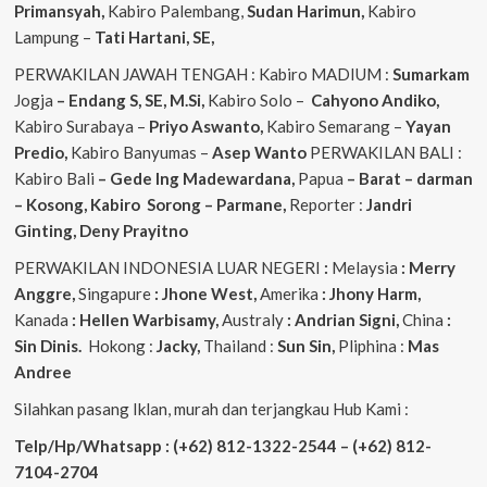
Primansyah,
Kabiro Palembang,
Sudan
Harimun,
Kabiro
Lampung –
Tati Hartani, SE,
PERWAKILAN JAWAH TENGAH : Kabiro MADIUM :
Sumarkam
Jogja
– Endang S, SE, M.Si,
Kabiro Solo –
Cahyono
Andiko,
Kabiro Surabaya –
Priyo
Aswanto,
Kabiro Semarang –
Yayan
Predio,
Kabiro Banyumas –
Asep
Wanto
PERWAKILAN BALI :
Kabiro Bali
– Gede
Ing
Madewardana,
Papua
– Barat – darman
– Kosong, Kabiro Sorong – Parmane,
Reporter :
Jandri
Ginting, Deny Prayitno
PERWAKILAN INDONESIA LUAR NEGERI
:
Melaysia
: Merry
Anggre,
Singapure
: Jhone West,
Amerika
: Jhony Harm,
Kanada
: Hellen Warbisamy,
Australy
: Andrian
Signi,
China
:
Sin Dinis.
Hokong :
Jacky,
Thailand :
Sun Sin,
Pliphina :
Mas
Andree
Silahkan pasang Iklan, murah dan terjangkau Hub Kami :
Telp/Hp/Whatsapp : (+62) 812-1322-2544 – (+62) 812-
7104-2704