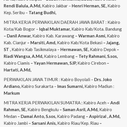
Rendi
Balula, A.Md,
Kabiro Jakbar –
Henri Herman, SE,
Kabiro
Kep. Seribu –
Tatang Budhi,
MITRA KERJA PERWAKILAN DAERAH JAWA BARAT : Kabiro
Kota/Kab Bogor –
Iqbal
Muktamar,
Kabiro Kab/Kota. Bandung
– Danil Anwar,
Kabiro Kab. Karawang
– Warman Asmi,
Kabiro
Kab. Cianjur
– Marsiti, Amd,
Kabiro Kab/Kota Bekasi
– Jajang,
ST
,
Kabiro Kab Tasikmalaya –
Hermawan, SE,
Kabiro Depok
–
Riadi Wangsa, A.Md,
Kabiro Lembang
– Tety Rahmani, S.sos,
Kabiro Ciamis
– Yayan Hermawan, S.IP,
Kabiro Cirebon
–
Hartati, A.Md,
PERWAKILAN JAWA TIMUR : Kabiro Boyolali –
Drs. Joko
Ardiano,
Kabiro Surakarta –
Imas
Sumarni,
Kabiro Madiun :
Markum
MITRA KERJA PERWAKILAN SUMATRA
:
Kabiro Aceh
– Andi
Rahman, SE,
Kabiro Bengkulu
– Saman Asril, A.Md,
Kabiro
Medan
– Damai Anto, S.sos,
Kabiro Padang
– Aspirizal , A.Md,
Kabiro Jambi
– Sarsani Anis,
Kabiro Riau/Kep. Riau
–