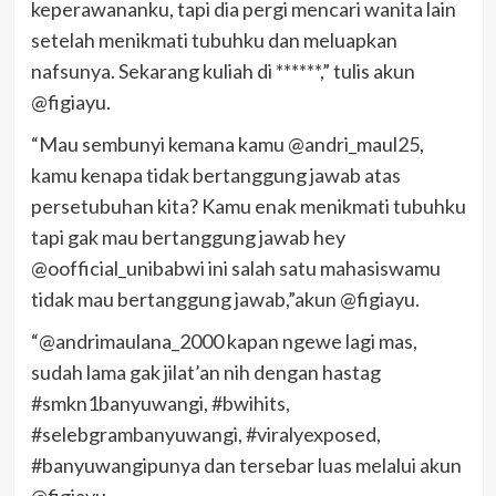
keperawananku, tapi dia pergi mencari wanita lain
setelah menikmati tubuhku dan meluapkan
nafsunya. Sekarang kuliah di ******,” tulis akun
@figiayu.
“Mau sembunyi kemana kamu @andri_maul25,
kamu kenapa tidak bertanggung jawab atas
persetubuhan kita? Kamu enak menikmati tubuhku
tapi gak mau bertanggung jawab hey
@oofficial_unibabwi ini salah satu mahasiswamu
tidak mau bertanggung jawab,”akun @figiayu.
“@andrimaulana_2000 kapan ngewe lagi mas,
sudah lama gak jilat’an nih dengan hastag
#smkn1banyuwangi, #bwihits,
#selebgrambanyuwangi, #viralyexposed,
#banyuwangipunya dan tersebar luas melalui akun