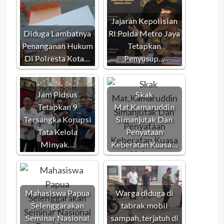
Jajaran Kepolisian
Diduga Lambatnya
RI Polda Metro Jaya
Penanganan Hukum
Tetapkan
Di Polresta Kota…
Penyusup…
Jam Pidsus
Skak
Tetapkan 9
Mat,Kamaruddin
Tersangka Korupsi
Simanjutak Dan
Tata Kelola
Penyataan
Minyak…
Keberatan Kuasa…
Mahasiswa Papua
Warga diduga di
Selenggarakan
tabrak mobil
Seminar Nasional
sampah, terjatuh di