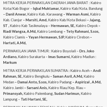
MITRA KERJA PERWAKILAN DAERAH JAWA BARAT : Kabiro
Kota/Kab Bogor –
Iqbal
Muktamar,
Kabiro Kab/Kota. Bandung
– Danil Anwar,
Kabiro Kab. Karawang
– Warman Asmi,
Kabiro
Kab. Cianjur
– Marsiti, Amd,
Kabiro Kab/Kota Bekasi
– Jajang,
ST
,
Kabiro Kab Tasikmalaya –
Hermawan, SE,
Kabiro Depok
–
Riadi Wangsa, A.Md,
Kabiro Lembang
– Tety Rahmani, S.sos,
Kabiro Ciamis
– Yayan Hermawan, S.IP,
Kabiro Cirebon
–
Hartati, A.Md,
PERWAKILAN JAWA TIMUR : Kabiro Boyolali –
Drs. Joko
Ardiano,
Kabiro Surakarta –
Imas
Sumarni,
Kabiro Madiun :
Markum
MITRA KERJA PERWAKILAN SUMATRA
:
Kabiro Aceh
– Andi
Rahman, SE,
Kabiro Bengkulu
– Saman Asril, A.Md,
Kabiro
Medan
– Damai Anto, S.sos,
Kabiro Padang
– Aspirizal , A.Md,
Kabiro Jambi
– Sarsani Anis,
Kabiro Riau/Kep. Riau
–
Primansyah,
Kabiro Palembang,
Sudan
Harimun,
Kabiro
Lampung –
Tati Hartani, SE,