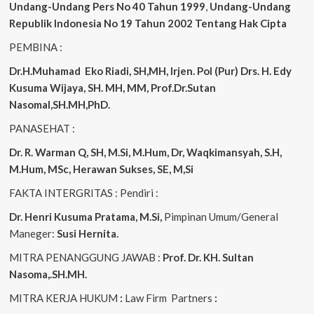
Undang-Undang Pers No 40 Tahun 1999
,
Undang-Undang
Republik Indonesia No 19 Tahun 2002 Tentang Hak Cipta
PEMBINA :
Dr.H.Muhamad
Eko
Riadi, SH,MH, Irjen. Pol (Pur) Drs. H. Edy
Kusuma Wijaya, SH. MH, MM, Prof.Dr.Sutan
Nasomal,SH.MH,PhD.
PANASEHAT :
Dr. R. Warman Q, SH, M.Si, M.Hum, Dr, Waqkimansyah, S.H,
M.Hum, MSc, Herawan Sukses, SE, M,Si
FAKTA INTERGRITAS : Pendiri :
Dr. Henri Kusuma
Pratama, M.Si,
Pimpinan Umum/General
Maneger:
Susi Hernita.
MITRA PENANGGUNG JAWAB :
Prof. Dr. KH. Sultan
Nasoma,.SH.MH.
MITRA KERJA HUKUM
:
Law Firm Partners
: