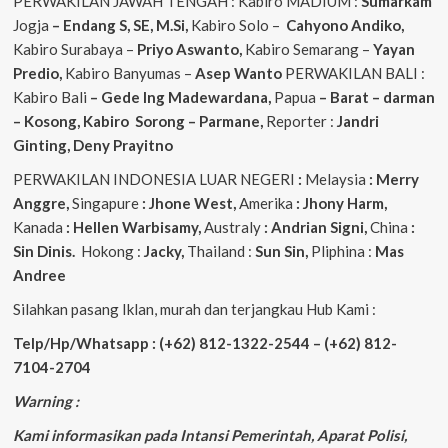
PERWAKILAN JAWAH TENGAH : Kabiro MADIUM :
Sumarkam
Jogja
– Endang S, SE, M.Si,
Kabiro Solo –
Cahyono
Andiko,
Kabiro Surabaya –
Priyo
Aswanto,
Kabiro Semarang –
Yayan
Predio,
Kabiro Banyumas –
Asep
Wanto
PERWAKILAN BALI :
Kabiro Bali
– Gede
Ing
Madewardana,
Papua
– Barat – darman
– Kosong, Kabiro Sorong – Parmane,
Reporter :
Jandri
Ginting, Deny Prayitno
PERWAKILAN INDONESIA LUAR NEGERI
:
Melaysia
: Merry
Anggre,
Singapure
: Jhone West,
Amerika
: Jhony Harm,
Kanada
: Hellen Warbisamy,
Australy
: Andrian
Signi,
China
:
Sin Dinis.
Hokong :
Jacky,
Thailand :
Sun Sin,
Pliphina :
Mas
Andree
Silahkan pasang Iklan, murah dan terjangkau Hub Kami :
Telp/Hp/Whatsapp : (+62) 812-1322-2544 – (+62) 812-
7104-2704
Warning :
Kami informasikan pada Intansi Pemerintah, Aparat Polisi,