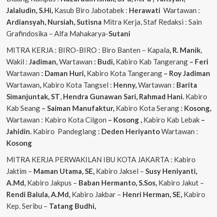
Jalaludin, S.Hi,
Kasub Biro Jabotabek :
Herawati
Wartawan :
Ardiansyah, Nursiah, Sutisna
Mitra Kerja, Staf Redaksi : Sain
Grafindosika – Alfa Mahakarya-
Sutani
MITRA KERJA : BIRO-BIRO : Biro Banten – Kapala
, R. Manik
,
Wakil :
Jadiman,
Wartawan
: Budi,
Kabiro Kab Tangerang
–
Feri
Wartawan
: Daman Huri,
Kabiro Kota Tangerang
– Roy Jadiman
Wartawan
,
Kabiro Kota Tangsel :
Henny,
Wartawan :
Barita
Simanjuntak, ST
,
Hendra
Gunawan Sari, Rahmad Hani.
Kabiro
Kab Seang
–
Saiman Manufaktur,
Kabiro Kota Serang
: Kosong,
Wartawan : Kabiro Kota Cilgon
–
Kosong
,
Kabiro Kab Lebak
–
Jahidin.
Kabiro Pandeglang
: Deden Heriyanto
Wartawan :
Kosong
MITRA KERJA PERWAKILAN IBU KOTA JAKARTA : Kabiro
Jaktim –
Maman Utama, SE,
Kabiro Jaksel –
Susy Heniyanti,
A.Md,
Kabiro Jakpus –
Baban Hermanto, S.Sos,
Kabiro Jakut –
Rendi
Balula, A.Md,
Kabiro Jakbar –
Henri Herman, SE,
Kabiro
Kep. Seribu –
Tatang Budhi,