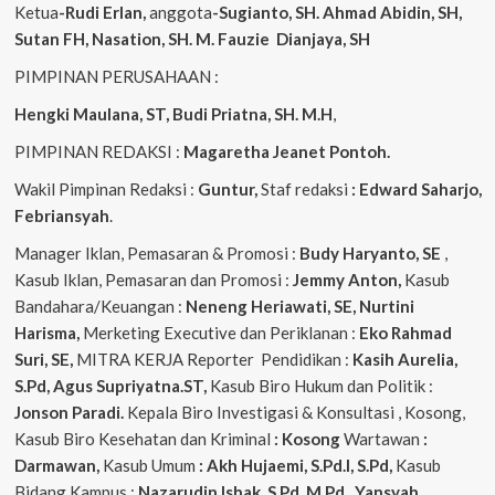
Ketua
-Rudi Erlan,
anggota
-Sugianto, SH. Ahmad Abidin, SH,
Sutan FH, Nasation, SH. M. Fauzie Dianjaya, SH
PIMPINAN PERUSAHAAN :
Hengki Maulana, ST, Budi Priatna, SH. M.H
,
PIMPINAN REDAKSI :
Magaretha Jeanet Pontoh.
Wakil Pimpinan Redaksi :
Guntur,
Staf redaksi
: Edward Saharjo,
Febriansyah
.
Manager Iklan, Pemasaran & Promosi :
Budy Haryanto, SE
,
Kasub Iklan, Pemasaran dan Promosi :
Jemmy Anton,
Kasub
Bandahara/Keuangan :
Neneng
Heriawati, SE, Nurtini
Harisma,
Merketing Executive dan Periklanan :
Eko
Rahmad
Suri, SE,
MITRA KERJA Reporter Pendidikan :
Kasih Aurelia,
S.Pd, Agus
Supriyatna.ST,
Kasub Biro Hukum dan Politik :
Jonson Paradi.
Kepala Biro Investigasi & Konsultasi , Kosong,
Kasub Biro Kesehatan dan Kriminal
: Kosong
Wartawan
:
Darmawan,
Kasub Umum
: Akh Hujaemi, S.Pd.I, S.Pd,
Kasub
Bidang Kampus :
Nazarudin
Ishak, S.Pd, M.Pd , Yansyah,