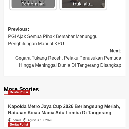
Pembinaan
truk lalu…
Post
Previous:
PGI Ajak Semua Pihak Bersabar Menunggu
navigation
Penghitungan Manual KPU
Next:
Gegara Tukang Receh, Pelaku Penusukan Pemuda
Hingga Meninggal Dunia Di Tangerang Ditangkap
More Stories
Berita Polisi
Kapolda Metro Jaya Cup 2026 Berlangsung Meriah,
Ratusan Kicau Mania Adu Lomba Di Tangerang
admin
Agustus 10, 2026
Berita Polisi