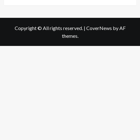
Copyright © All rights reserved.
|
CoverNews
by AF
themes.