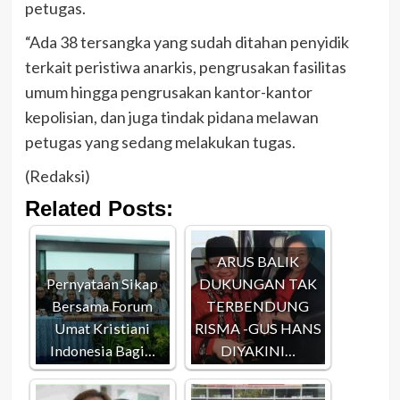
petugas.
“Ada 38 tersangka yang sudah ditahan penyidik
terkait peristiwa anarkis, pengrusakan fasilitas
umum hingga pengrusakan kantor-kantor
kepolisian, dan juga tindak pidana melawan
petugas yang sedang melakukan tugas.
(Redaksi)
Related Posts:
ARUS BALIK
Pernyataan Sikap
DUKUNGAN TAK
Bersama Forum
TERBENDUNG
Umat Kristiani
RISMA -GUS HANS
Indonesia Bagi…
DIYAKINI…