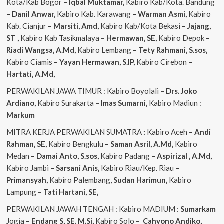
Kota/Kab Bogor –
Iqbal
Muktamar,
Kabiro Kab/Kota. Bandung
– Danil Anwar,
Kabiro Kab. Karawang
– Warman Asmi,
Kabiro
Kab. Cianjur
– Marsiti, Amd,
Kabiro Kab/Kota Bekasi
– Jajang,
ST
,
Kabiro Kab Tasikmalaya –
Hermawan, SE,
Kabiro Depok
–
Riadi Wangsa, A.Md,
Kabiro Lembang
– Tety Rahmani, S.sos,
Kabiro Ciamis
– Yayan Hermawan, S.IP,
Kabiro Cirebon
–
Hartati, A.Md,
PERWAKILAN JAWA TIMUR : Kabiro Boyolali –
Drs. Joko
Ardiano,
Kabiro Surakarta –
Imas
Sumarni,
Kabiro Madiun :
Markum
MITRA KERJA PERWAKILAN SUMATRA
:
Kabiro Aceh
– Andi
Rahman, SE,
Kabiro Bengkulu
– Saman Asril, A.Md,
Kabiro
Medan
– Damai Anto, S.sos,
Kabiro Padang
– Aspirizal , A.Md,
Kabiro Jambi
– Sarsani Anis,
Kabiro Riau/Kep. Riau
–
Primansyah,
Kabiro Palembang,
Sudan
Harimun,
Kabiro
Lampung –
Tati Hartani, SE,
PERWAKILAN JAWAH TENGAH : Kabiro MADIUM :
Sumarkam
Jogja
– Endang S, SE, M.Si,
Kabiro Solo –
Cahyono
Andiko,