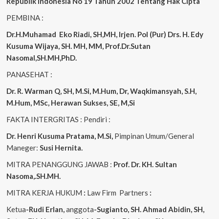
Republik Indonesia No 19 Tahun 2002 Tentang Hak Cipta
PEMBINA :
Dr.H.Muhamad
Eko
Riadi, SH,MH, Irjen. Pol (Pur) Drs. H. Edy
Kusuma Wijaya, SH. MH, MM, Prof.Dr.Sutan
Nasomal,SH.MH,PhD.
PANASEHAT :
Dr. R. Warman Q, SH, M.Si, M.Hum, Dr, Waqkimansyah, S.H,
M.Hum, MSc, Herawan Sukses, SE, M,Si
FAKTA INTERGRITAS : Pendiri :
Dr. Henri Kusuma
Pratama, M.Si,
Pimpinan Umum/General
Maneger:
Susi Hernita.
MITRA PENANGGUNG JAWAB :
Prof. Dr. KH. Sultan
Nasoma,.SH.MH.
MITRA KERJA HUKUM
:
Law Firm Partners
:
Ketua
-Rudi Erlan,
anggota
-Sugianto, SH. Ahmad Abidin, SH,