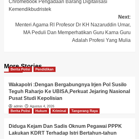
Chromebook Pengadaan Barang Digitalisasi
Kemendikbudristek
Next:
Menteri Agama RI Profesor Dr KH Nazaruddin Umar,
MA Peduli Dan Memperhatikan Guru Karna Guru
Adalah Profesi Yang Mulia
More Stories
Berita Polisi
Pendidikan
Wakapolri :Dengan Bergabungnya Irjen Pol Susilo
Teguh Raharjo Ke UBISA,Perkuat Jejaring Nasional
Pusat Studi Kepolisian
admin
Agustus 4, 2026
Berita Polisi
Hukum
Kriminal
Tangerang Raya
Diduga Kejam Dan Sadis Oknum Pegawai PPPK
Lakukan KDRT Terhadap Istri Bertahun-tahun