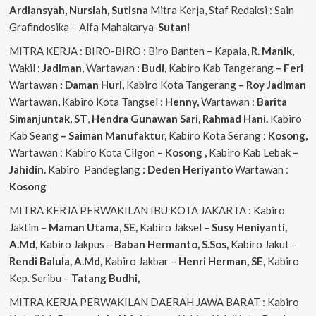
Ardiansyah, Nursiah, Sutisna
Mitra Kerja, Staf Redaksi : Sain
Grafindosika – Alfa Mahakarya-
Sutani
MITRA KERJA : BIRO-BIRO : Biro Banten – Kapala
, R. Manik
,
Wakil :
Jadiman,
Wartawan
: Budi,
Kabiro Kab Tangerang
–
Feri
Wartawan
: Daman Huri,
Kabiro Kota Tangerang
– Roy Jadiman
Wartawan
,
Kabiro Kota Tangsel :
Henny,
Wartawan :
Barita
Simanjuntak, ST
,
Hendra
Gunawan Sari, Rahmad Hani.
Kabiro
Kab Seang
–
Saiman Manufaktur,
Kabiro Kota Serang
: Kosong,
Wartawan : Kabiro Kota Cilgon
–
Kosong
,
Kabiro Kab Lebak
–
Jahidin.
Kabiro Pandeglang
: Deden Heriyanto
Wartawan :
Kosong
MITRA KERJA PERWAKILAN IBU KOTA JAKARTA : Kabiro
Jaktim –
Maman Utama, SE,
Kabiro Jaksel –
Susy Heniyanti,
A.Md,
Kabiro Jakpus –
Baban Hermanto, S.Sos,
Kabiro Jakut –
Rendi
Balula, A.Md,
Kabiro Jakbar –
Henri Herman, SE,
Kabiro
Kep. Seribu –
Tatang Budhi,
MITRA KERJA PERWAKILAN DAERAH JAWA BARAT : Kabiro