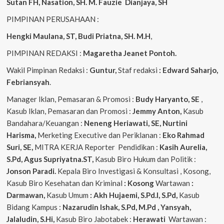
Sutan FH, Nasation, SH. M. Fauzie Dianjaya, SH
PIMPINAN PERUSAHAAN :
Hengki Maulana, ST, Budi Priatna, SH. M.H
,
PIMPINAN REDAKSI :
Magaretha Jeanet Pontoh.
Wakil Pimpinan Redaksi :
Guntur,
Staf redaksi
: Edward Saharjo,
Febriansyah
.
Manager Iklan, Pemasaran & Promosi :
Budy Haryanto, SE
,
Kasub Iklan, Pemasaran dan Promosi :
Jemmy Anton,
Kasub
Bandahara/Keuangan :
Neneng
Heriawati, SE, Nurtini
Harisma,
Merketing Executive dan Periklanan :
Eko
Rahmad
Suri, SE,
MITRA KERJA Reporter Pendidikan :
Kasih Aurelia,
S.Pd, Agus
Supriyatna.ST,
Kasub Biro Hukum dan Politik :
Jonson Paradi.
Kepala Biro Investigasi & Konsultasi , Kosong,
Kasub Biro Kesehatan dan Kriminal
: Kosong
Wartawan
:
Darmawan,
Kasub Umum
: Akh Hujaemi, S.Pd.I, S.Pd,
Kasub
Bidang Kampus :
Nazarudin
Ishak, S.Pd, M.Pd , Yansyah,
Jalaludin, S.Hi,
Kasub Biro Jabotabek :
Herawati
Wartawan :