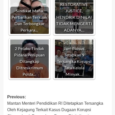
RESTORATIVE
Sindikat Mafia
JUSTICE,
Perbankan Terkuak
HENDRIK DINILAI
Dan Terbongkar
TIDAK MENGERTI
Perkara…
ADANYA…
2 Pelaku Tindak
Jam Pidsus
Pidana Penipuan
Tetapkan 9
Ditangkap
Tersangka Korupsi
Ditreskrimum
Tata Kelola
Polda…
Minyak…
Post
Previous:
Mantan Menteri Pendidikan RI Ditetapkan Tersangka
navigation
Oleh Kejagung Terkait Kasus Dugaan Korupsi