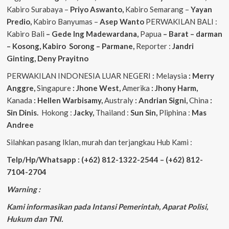
Kabiro Surabaya –
Priyo
Aswanto,
Kabiro Semarang –
Yayan
Predio,
Kabiro Banyumas –
Asep
Wanto
PERWAKILAN BALI :
Kabiro Bali
– Gede
Ing
Madewardana,
Papua
– Barat – darman
– Kosong, Kabiro Sorong – Parmane,
Reporter :
Jandri
Ginting, Deny Prayitno
PERWAKILAN INDONESIA LUAR NEGERI
:
Melaysia
: Merry
Anggre,
Singapure
: Jhone West,
Amerika
: Jhony Harm,
Kanada
: Hellen Warbisamy,
Australy
: Andrian
Signi,
China
:
Sin Dinis.
Hokong :
Jacky,
Thailand :
Sun Sin,
Pliphina :
Mas
Andree
Silahkan pasang Iklan, murah dan terjangkau Hub Kami :
Telp/Hp/Whatsapp : (+62) 812-1322-2544 – (+62) 812-
7104-2704
Warning :
Kami informasikan pada Intansi Pemerintah, Aparat Polisi,
Hukum dan TNI.