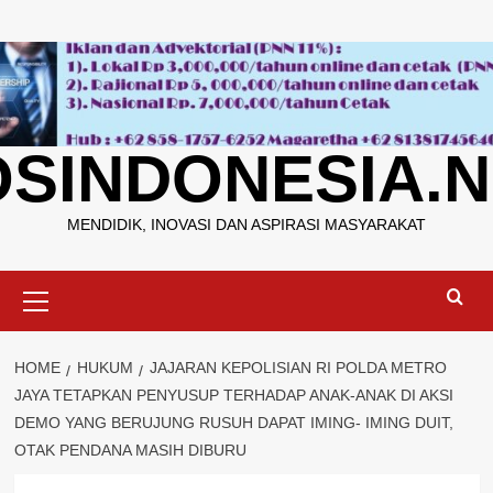
Skip
to
content
OSINDONESIA.N
MENDIDIK, INOVASI DAN ASPIRASI MASYARAKAT
Primary
Menu
HOME
HUKUM
JAJARAN KEPOLISIAN RI POLDA METRO
JAYA TETAPKAN PENYUSUP TERHADAP ANAK-ANAK DI AKSI
DEMO YANG BERUJUNG RUSUH DAPAT IMING- IMING DUIT,
OTAK PENDANA MASIH DIBURU