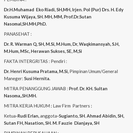
Dr.H.Muhamad
Eko
Riadi, SH,MH, Irjen. Pol (Pur) Drs. H. Edy
Kusuma Wijaya, SH. MH, MM, Prof.Dr.Sutan
Nasomal,SH.MH,PhD.
PANASEHAT :
Dr. R. Warman Q, SH, M.Si, M.Hum, Dr, Waqkimansyah, S.H,
M.Hum, MSc, Herawan Sukses, SE, M,Si
FAKTA INTERGRITAS : Pendiri :
Dr. Henri Kusuma
Pratama, M.Si,
Pimpinan Umum/General
Maneger:
Susi Hernita.
MITRA PENANGGUNG JAWAB :
Prof. Dr. KH. Sultan
Nasoma,.SH.MH.
MITRA KERJA HUKUM
:
Law Firm Partners
:
Ketua
-Rudi Erlan,
anggota
-Sugianto, SH. Ahmad Abidin, SH,
Sutan FH, Nasation, SH. M. Fauzie Dianjaya, SH