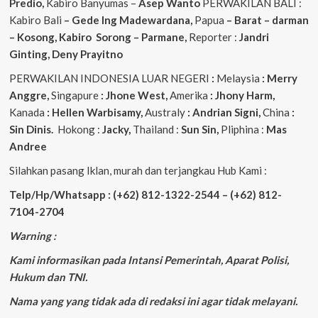
Predio,
Kabiro Banyumas –
Asep
Wanto
PERWAKILAN BALI :
Kabiro Bali
– Gede
Ing
Madewardana,
Papua
– Barat – darman
– Kosong, Kabiro Sorong – Parmane,
Reporter :
Jandri
Ginting, Deny Prayitno
PERWAKILAN INDONESIA LUAR NEGERI
:
Melaysia
: Merry
Anggre,
Singapure
: Jhone West,
Amerika
: Jhony Harm,
Kanada
: Hellen Warbisamy,
Australy
: Andrian
Signi,
China
:
Sin Dinis.
Hokong :
Jacky,
Thailand :
Sun Sin,
Pliphina :
Mas
Andree
Silahkan pasang Iklan, murah dan terjangkau Hub Kami :
Telp/Hp/Whatsapp : (+62) 812-1322-2544 – (+62) 812-
7104-2704
Warning :
Kami informasikan pada Intansi Pemerintah, Aparat Polisi,
Hukum dan TNI.
Nama yang yang tidak ada di redaksi ini agar tidak melayani.