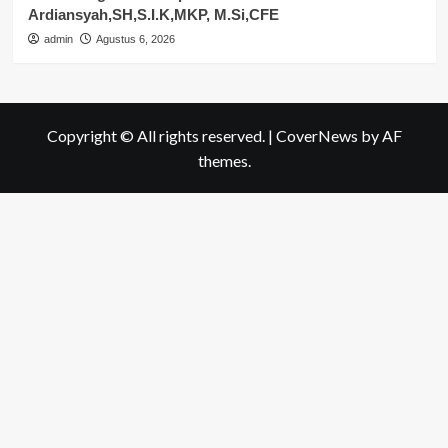
Ardiansyah,SH,S.I.K,MKP, M.Si,CFE
admin
Agustus 6, 2026
Copyright © All rights reserved.
|
CoverNews
by AF
themes.