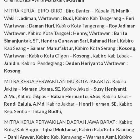
Grafindosika – Alfa Mahakarya-
Sutani
MITRA KERJA : BIRO-BIRO : Biro Banten – Kapala
, R. Manik
,
Wakil :
Jadiman,
Wartawan
: Budi,
Kabiro Kab Tangerang
–
Feri
Wartawan
: Daman Huri,
Kabiro Kota Tangerang
– Roy Jadiman
Wartawan
,
Kabiro Kota Tangsel :
Henny,
Wartawan :
Barita
Simanjuntak, ST
,
Hendra
Gunawan Sari, Rahmad Hani.
Kabiro
Kab Seang
–
Saiman Manufaktur,
Kabiro Kota Serang
: Kosong,
Wartawan : Kabiro Kota Cilgon
–
Kosong
,
Kabiro Kab Lebak
–
Jahidin.
Kabiro Pandeglang
: Deden Heriyanto
Wartawan :
Kosong
MITRA KERJA PERWAKILAN IBU KOTA JAKARTA : Kabiro
Jaktim –
Maman Utama, SE,
Kabiro Jaksel –
Susy Heniyanti,
A.Md,
Kabiro Jakpus –
Baban Hermanto, S.Sos,
Kabiro Jakut –
Rendi
Balula, A.Md,
Kabiro Jakbar –
Henri Herman, SE,
Kabiro
Kep. Seribu –
Tatang Budhi,
MITRA KERJA PERWAKILAN DAERAH JAWA BARAT : Kabiro
Kota/Kab Bogor –
Iqbal
Muktamar,
Kabiro Kab/Kota. Bandung
– Danil Anwar,
Kabiro Kab. Karawang
– Warman Asmi,
Kabiro