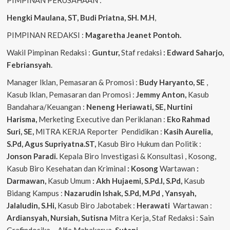
PIMPINAN PERUSAHAAN :
Hengki Maulana, ST, Budi Priatna, SH. M.H
,
PIMPINAN REDAKSI :
Magaretha Jeanet Pontoh.
Wakil Pimpinan Redaksi :
Guntur,
Staf redaksi
: Edward Saharjo,
Febriansyah
.
Manager Iklan, Pemasaran & Promosi :
Budy Haryanto, SE
,
Kasub Iklan, Pemasaran dan Promosi :
Jemmy Anton,
Kasub
Bandahara/Keuangan :
Neneng
Heriawati, SE, Nurtini
Harisma,
Merketing Executive dan Periklanan :
Eko
Rahmad
Suri, SE,
MITRA KERJA Reporter Pendidikan :
Kasih Aurelia,
S.Pd, Agus
Supriyatna.ST,
Kasub Biro Hukum dan Politik :
Jonson Paradi.
Kepala Biro Investigasi & Konsultasi , Kosong,
Kasub Biro Kesehatan dan Kriminal
: Kosong
Wartawan
:
Darmawan,
Kasub Umum
: Akh Hujaemi, S.Pd.I, S.Pd,
Kasub
Bidang Kampus :
Nazarudin
Ishak, S.Pd, M.Pd , Yansyah,
Jalaludin, S.Hi,
Kasub Biro Jabotabek :
Herawati
Wartawan :
Ardiansyah, Nursiah, Sutisna
Mitra Kerja, Staf Redaksi : Sain