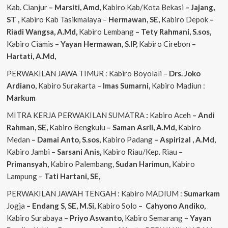
Kab. Cianjur
– Marsiti, Amd,
Kabiro Kab/Kota Bekasi
– Jajang,
ST
,
Kabiro Kab Tasikmalaya –
Hermawan, SE,
Kabiro Depok
–
Riadi Wangsa, A.Md,
Kabiro Lembang
– Tety Rahmani, S.sos,
Kabiro Ciamis
– Yayan Hermawan, S.IP,
Kabiro Cirebon
–
Hartati, A.Md,
PERWAKILAN JAWA TIMUR : Kabiro Boyolali –
Drs. Joko
Ardiano,
Kabiro Surakarta –
Imas
Sumarni,
Kabiro Madiun :
Markum
MITRA KERJA PERWAKILAN SUMATRA
:
Kabiro Aceh
– Andi
Rahman, SE,
Kabiro Bengkulu
– Saman Asril, A.Md,
Kabiro
Medan
– Damai Anto, S.sos,
Kabiro Padang
– Aspirizal , A.Md,
Kabiro Jambi
– Sarsani Anis,
Kabiro Riau/Kep. Riau
–
Primansyah,
Kabiro Palembang,
Sudan
Harimun,
Kabiro
Lampung –
Tati Hartani, SE,
PERWAKILAN JAWAH TENGAH : Kabiro MADIUM :
Sumarkam
Jogja
– Endang S, SE, M.Si,
Kabiro Solo –
Cahyono
Andiko,
Kabiro Surabaya –
Priyo
Aswanto,
Kabiro Semarang –
Yayan