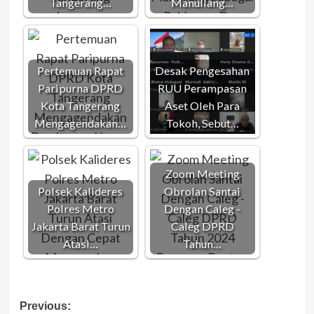
Tangerang…
Manullang…
Pertemuan Rapat
Desak Pengesahan
Paripurna DPRD
RUU Perampasan
Kota Tangerang
Aset Oleh Para
Mengagendakan…
Tokoh, Sebut…
Zoom Meeting
Polsek Kalideres
Obrolan Santai
Polres Metro
Dengan Caleg -
Jakarta Barat Turun
Caleg DPRD
Atasi…
Tahun…
Post
Previous: