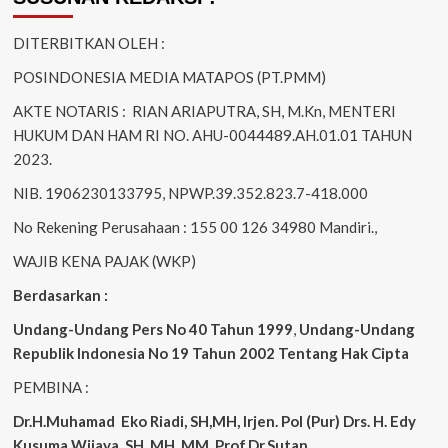
DITERBITKAN OLEH :
POSINDONESIA MEDIA MATAPOS (PT.PMM)
AKTE NOTARIS : RIAN ARIAPUTRA, SH, M.Kn, MENTERI
HUKUM DAN HAM RI NO. AHU-0044489.AH.01.01 TAHUN
2023.
NIB. 1906230133795, NPWP.39.352.823.7-418.000
No Rekening Perusahaan : 155 00 126 34980 Mandiri.,
WAJIB KENA PAJAK (WKP)
Berdasarkan :
Undang-Undang Pers No 40 Tahun 1999
,
Undang-Undang
Republik Indonesia No 19 Tahun 2002 Tentang Hak Cipta
PEMBINA :
Dr.H.Muhamad
Eko
Riadi, SH,MH, Irjen. Pol (Pur) Drs. H. Edy
Kusuma Wijaya, SH. MH, MM, Prof.Dr.Sutan