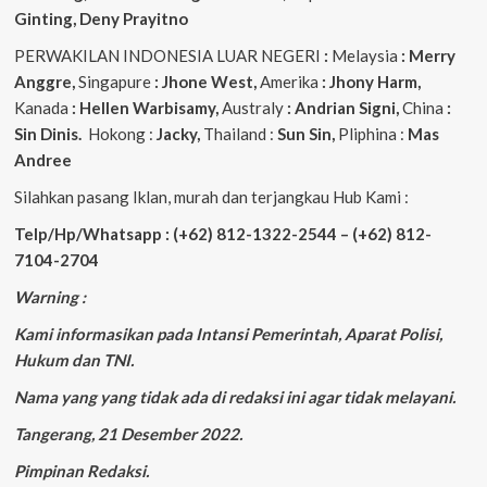
Ginting, Deny Prayitno
PERWAKILAN INDONESIA LUAR NEGERI
:
Melaysia
: Merry
Anggre,
Singapure
: Jhone West,
Amerika
: Jhony Harm,
Kanada
: Hellen Warbisamy,
Australy
: Andrian
Signi,
China
:
Sin Dinis.
Hokong :
Jacky,
Thailand :
Sun Sin,
Pliphina :
Mas
Andree
Silahkan pasang Iklan, murah dan terjangkau Hub Kami :
Telp/Hp/Whatsapp : (+62) 812-1322-2544 – (+62) 812-
7104-2704
Warning :
Kami informasikan pada Intansi Pemerintah, Aparat Polisi,
Hukum dan TNI.
Nama yang yang tidak ada di redaksi ini agar tidak melayani.
Tangerang, 21 Desember 2022.
Pimpinan Redaksi.