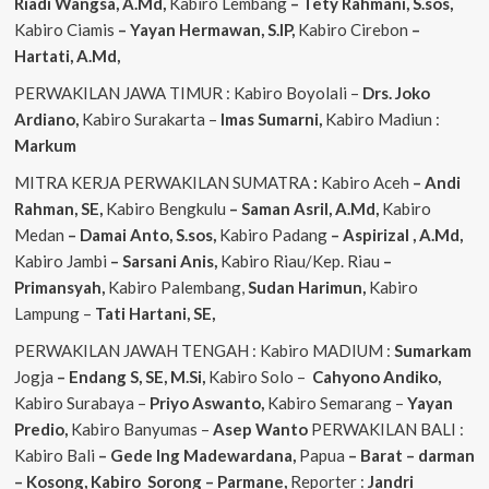
Riadi Wangsa, A.Md,
Kabiro Lembang
– Tety Rahmani, S.sos,
Kabiro Ciamis
– Yayan Hermawan, S.IP,
Kabiro Cirebon
–
Hartati, A.Md,
PERWAKILAN JAWA TIMUR : Kabiro Boyolali –
Drs. Joko
Ardiano,
Kabiro Surakarta –
Imas
Sumarni,
Kabiro Madiun :
Markum
MITRA KERJA PERWAKILAN SUMATRA
:
Kabiro Aceh
– Andi
Rahman, SE,
Kabiro Bengkulu
– Saman Asril, A.Md,
Kabiro
Medan
– Damai Anto, S.sos,
Kabiro Padang
– Aspirizal , A.Md,
Kabiro Jambi
– Sarsani Anis,
Kabiro Riau/Kep. Riau
–
Primansyah,
Kabiro Palembang,
Sudan
Harimun,
Kabiro
Lampung –
Tati Hartani, SE,
PERWAKILAN JAWAH TENGAH : Kabiro MADIUM :
Sumarkam
Jogja
– Endang S, SE, M.Si,
Kabiro Solo –
Cahyono
Andiko,
Kabiro Surabaya –
Priyo
Aswanto,
Kabiro Semarang –
Yayan
Predio,
Kabiro Banyumas –
Asep
Wanto
PERWAKILAN BALI :
Kabiro Bali
– Gede
Ing
Madewardana,
Papua
– Barat – darman
– Kosong, Kabiro Sorong – Parmane,
Reporter :
Jandri