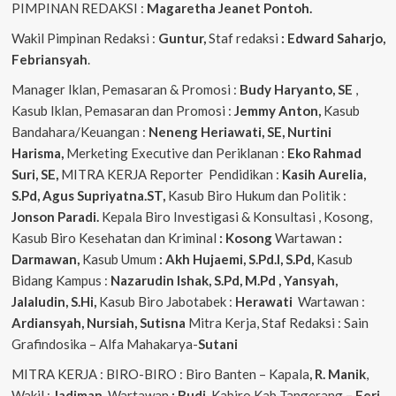
PIMPINAN REDAKSI :
Magaretha Jeanet Pontoh.
Wakil Pimpinan Redaksi :
Guntur,
Staf redaksi
: Edward Saharjo,
Febriansyah
.
Manager Iklan, Pemasaran & Promosi :
Budy Haryanto, SE
,
Kasub Iklan, Pemasaran dan Promosi :
Jemmy Anton,
Kasub
Bandahara/Keuangan :
Neneng
Heriawati, SE, Nurtini
Harisma,
Merketing Executive dan Periklanan :
Eko
Rahmad
Suri, SE,
MITRA KERJA Reporter Pendidikan :
Kasih Aurelia,
S.Pd, Agus
Supriyatna.ST,
Kasub Biro Hukum dan Politik :
Jonson Paradi.
Kepala Biro Investigasi & Konsultasi , Kosong,
Kasub Biro Kesehatan dan Kriminal
: Kosong
Wartawan
:
Darmawan,
Kasub Umum
: Akh Hujaemi, S.Pd.I, S.Pd,
Kasub
Bidang Kampus :
Nazarudin
Ishak, S.Pd, M.Pd , Yansyah,
Jalaludin, S.Hi,
Kasub Biro Jabotabek :
Herawati
Wartawan :
Ardiansyah, Nursiah, Sutisna
Mitra Kerja, Staf Redaksi : Sain
Grafindosika – Alfa Mahakarya-
Sutani
MITRA KERJA : BIRO-BIRO : Biro Banten – Kapala
, R. Manik
,
Wakil :
Jadiman,
Wartawan
: Budi,
Kabiro Kab Tangerang
–
Feri