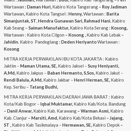
Wartawan
: Daman Huri,
Kabiro Kota Tangerang
– Roy Jadiman
Wartawan
,
Kabiro Kota Tangsel :
Henny,
Wartawan :
Barita
Simanjuntak, ST
,
Hendra
Gunawan Sari, Rahmad Hani.
Kabiro
Kab Seang
–
Saiman Manufaktur,
Kabiro Kota Serang
: Kosong,
Wartawan : Kabiro Kota Cilgon
–
Kosong
,
Kabiro Kab Lebak
–
Jahidin.
Kabiro Pandeglang
: Deden Heriyanto
Wartawan :
Kosong
MITRA KERJA PERWAKILAN IBU KOTA JAKARTA : Kabiro
Jaktim –
Maman Utama, SE,
Kabiro Jaksel –
Susy Heniyanti,
A.Md,
Kabiro Jakpus –
Baban Hermanto, S.Sos,
Kabiro Jakut –
Rendi
Balula, A.Md,
Kabiro Jakbar –
Henri Herman, SE,
Kabiro
Kep. Seribu –
Tatang Budhi,
MITRA KERJA PERWAKILAN DAERAH JAWA BARAT : Kabiro
Kota/Kab Bogor –
Iqbal
Muktamar,
Kabiro Kab/Kota. Bandung
– Danil Anwar,
Kabiro Kab. Karawang
– Warman Asmi,
Kabiro
Kab. Cianjur
– Marsiti, Amd,
Kabiro Kab/Kota Bekasi
– Jajang,
ST
,
Kabiro Kab Tasikmalaya –
Hermawan, SE,
Kabiro Depok
–