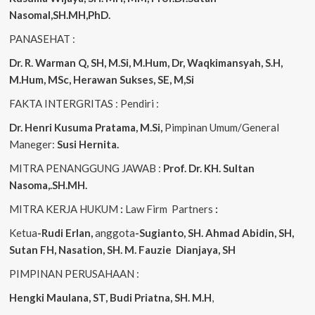
Nasomal,SH.MH,PhD.
PANASEHAT :
Dr. R. Warman Q, SH, M.Si, M.Hum, Dr, Waqkimansyah, S.H,
M.Hum, MSc, Herawan Sukses, SE, M,Si
FAKTA INTERGRITAS : Pendiri :
Dr. Henri Kusuma
Pratama, M.Si,
Pimpinan Umum/General
Maneger:
Susi Hernita.
MITRA PENANGGUNG JAWAB :
Prof. Dr. KH. Sultan
Nasoma,.SH.MH.
MITRA KERJA HUKUM
:
Law Firm Partners
:
Ketua
-Rudi Erlan,
anggota
-Sugianto, SH. Ahmad Abidin, SH,
Sutan FH, Nasation, SH. M. Fauzie Dianjaya, SH
PIMPINAN PERUSAHAAN :
Hengki Maulana, ST, Budi Priatna, SH. M.H
,