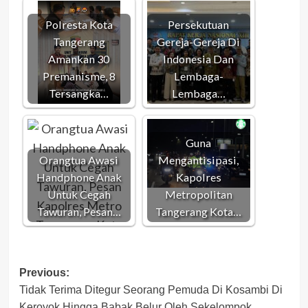
Polresta Kota
Persekutuan
Tangerang
Gereja-Gereja Di
Amankan 30
Indonesia Dan
Premanisme, 8
Lembaga-
Tersangka…
Lembaga…
Guna
Orangtua Awasi
Mengantisipasi,
Handphone Anak
Kapolres
Untuk Cegah
Metropolitan
Tawuran, Pesan…
Tangerang Kota…
Post
Previous:
Tidak Terima Ditegur Seorang Pemuda Di Kosambi Di
navigation
Keroyok Hingga Babak Belur Oleh Sekelompok