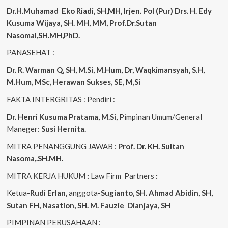
Dr.H.Muhamad
Eko
Riadi, SH,MH, Irjen. Pol (Pur) Drs. H. Edy
Kusuma Wijaya, SH. MH, MM, Prof.Dr.Sutan
Nasomal,SH.MH,PhD.
PANASEHAT :
Dr. R. Warman Q, SH, M.Si, M.Hum, Dr, Waqkimansyah, S.H,
M.Hum, MSc, Herawan Sukses, SE, M,Si
FAKTA INTERGRITAS : Pendiri :
Dr. Henri Kusuma
Pratama, M.Si,
Pimpinan Umum/General
Maneger:
Susi Hernita.
MITRA PENANGGUNG JAWAB :
Prof. Dr. KH. Sultan
Nasoma,.SH.MH.
MITRA KERJA HUKUM
:
Law Firm Partners
:
Ketua
-Rudi Erlan,
anggota
-Sugianto, SH. Ahmad Abidin, SH,
Sutan FH, Nasation, SH. M. Fauzie Dianjaya, SH
PIMPINAN PERUSAHAAN :