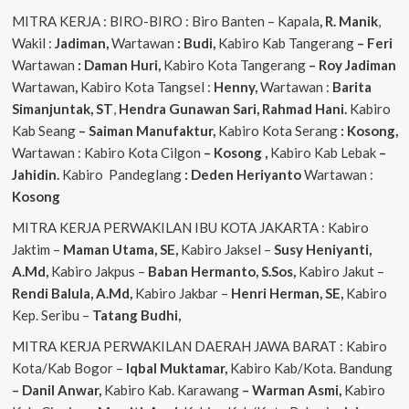
MITRA KERJA : BIRO-BIRO : Biro Banten – Kapala
, R. Manik
,
Wakil :
Jadiman,
Wartawan
: Budi,
Kabiro Kab Tangerang
–
Feri
Wartawan
: Daman Huri,
Kabiro Kota Tangerang
– Roy Jadiman
Wartawan
,
Kabiro Kota Tangsel :
Henny,
Wartawan :
Barita
Simanjuntak, ST
,
Hendra
Gunawan Sari, Rahmad Hani.
Kabiro
Kab Seang
–
Saiman Manufaktur,
Kabiro Kota Serang
: Kosong,
Wartawan : Kabiro Kota Cilgon
–
Kosong
,
Kabiro Kab Lebak
–
Jahidin.
Kabiro Pandeglang
: Deden Heriyanto
Wartawan :
Kosong
MITRA KERJA PERWAKILAN IBU KOTA JAKARTA : Kabiro
Jaktim –
Maman Utama, SE,
Kabiro Jaksel –
Susy Heniyanti,
A.Md,
Kabiro Jakpus –
Baban Hermanto, S.Sos,
Kabiro Jakut –
Rendi
Balula, A.Md,
Kabiro Jakbar –
Henri Herman, SE,
Kabiro
Kep. Seribu –
Tatang Budhi,
MITRA KERJA PERWAKILAN DAERAH JAWA BARAT : Kabiro
Kota/Kab Bogor –
Iqbal
Muktamar,
Kabiro Kab/Kota. Bandung
– Danil Anwar,
Kabiro Kab. Karawang
– Warman Asmi,
Kabiro