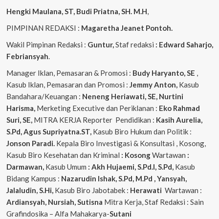
Hengki Maulana, ST, Budi Priatna, SH. M.H
,
PIMPINAN REDAKSI :
Magaretha Jeanet Pontoh.
Wakil Pimpinan Redaksi :
Guntur,
Staf redaksi
: Edward Saharjo,
Febriansyah
.
Manager Iklan, Pemasaran & Promosi :
Budy Haryanto, SE
,
Kasub Iklan, Pemasaran dan Promosi :
Jemmy Anton,
Kasub
Bandahara/Keuangan :
Neneng
Heriawati, SE, Nurtini
Harisma,
Merketing Executive dan Periklanan :
Eko
Rahmad
Suri, SE,
MITRA KERJA Reporter Pendidikan :
Kasih Aurelia,
S.Pd, Agus
Supriyatna.ST,
Kasub Biro Hukum dan Politik :
Jonson Paradi.
Kepala Biro Investigasi & Konsultasi , Kosong,
Kasub Biro Kesehatan dan Kriminal
: Kosong
Wartawan
:
Darmawan,
Kasub Umum
: Akh Hujaemi, S.Pd.I, S.Pd,
Kasub
Bidang Kampus :
Nazarudin
Ishak, S.Pd, M.Pd , Yansyah,
Jalaludin, S.Hi,
Kasub Biro Jabotabek :
Herawati
Wartawan :
Ardiansyah, Nursiah, Sutisna
Mitra Kerja, Staf Redaksi : Sain
Grafindosika – Alfa Mahakarya-
Sutani