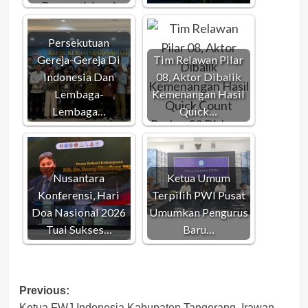
Persekutuan
Gereja-Gereja Di
Tim Relawan Pilar
Indonesia Dan
08, Aktor Dibalik
Lembaga-
Kemenangan Hasil
Lembaga…
Quick…
Nusantara
Ketua Umum
Konferensi, Hari
Terpilih PWI Pusat
Doa Nasional 2026
Umumkan Pengurus
Tuai Sukses…
Baru…
Post
Previous:
Ketua FWJ Indonesia Kabupaten Tangerang. Irawan