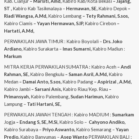
Kab. Cianjur
– Marsiti, Amd,
Kabiro Kab/Kota Bekasi
– Jajang,
ST
,
Kabiro Kab Tasikmalaya –
Hermawan, SE,
Kabiro Depok
–
Riadi Wangsa, A.Md,
Kabiro Lembang
– Tety Rahmani, S.sos,
Kabiro Ciamis
– Yayan Hermawan, S.IP,
Kabiro Cirebon
–
Hartati, A.Md,
PERWAKILAN JAWA TIMUR : Kabiro Boyolali –
Drs. Joko
Ardiano,
Kabiro Surakarta –
Imas
Sumarni,
Kabiro Madiun :
Markum
MITRA KERJA PERWAKILAN SUMATRA
:
Kabiro Aceh
– Andi
Rahman, SE,
Kabiro Bengkulu
– Saman Asril, A.Md,
Kabiro
Medan
– Damai Anto, S.sos,
Kabiro Padang
– Aspirizal , A.Md,
Kabiro Jambi
– Sarsani Anis,
Kabiro Riau/Kep. Riau
–
Primansyah,
Kabiro Palembang,
Sudan
Harimun,
Kabiro
Lampung –
Tati Hartani, SE,
PERWAKILAN JAWAH TENGAH : Kabiro MADIUM :
Sumarkam
Jogja
– Endang S, SE, M.Si,
Kabiro Solo –
Cahyono
Andiko,
Kabiro Surabaya –
Priyo
Aswanto,
Kabiro Semarang –
Yayan
Predio,
Kabiro Banyumas –
Asep
Wanto
PERWAKILAN BALI :