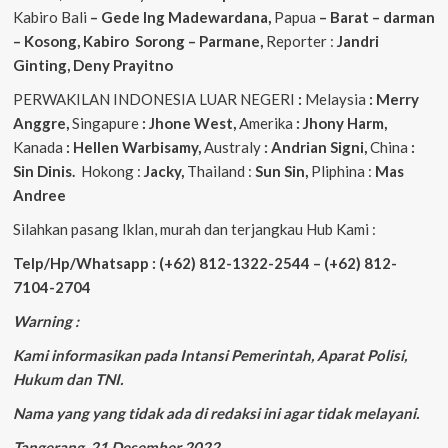
Kabiro Bali
– Gede
Ing
Madewardana,
Papua
– Barat – darman
– Kosong, Kabiro Sorong – Parmane,
Reporter :
Jandri
Ginting, Deny Prayitno
PERWAKILAN INDONESIA LUAR NEGERI
:
Melaysia
: Merry
Anggre,
Singapure
: Jhone West,
Amerika
: Jhony Harm,
Kanada
: Hellen Warbisamy,
Australy
: Andrian
Signi,
China
:
Sin Dinis.
Hokong :
Jacky,
Thailand :
Sun Sin,
Pliphina :
Mas
Andree
Silahkan pasang Iklan, murah dan terjangkau Hub Kami :
Telp/Hp/Whatsapp : (+62) 812-1322-2544 – (+62) 812-
7104-2704
Warning :
Kami informasikan pada Intansi Pemerintah, Aparat Polisi,
Hukum dan TNI.
Nama yang yang tidak ada di redaksi ini agar tidak melayani.
Tangerang, 21 Desember 2022.