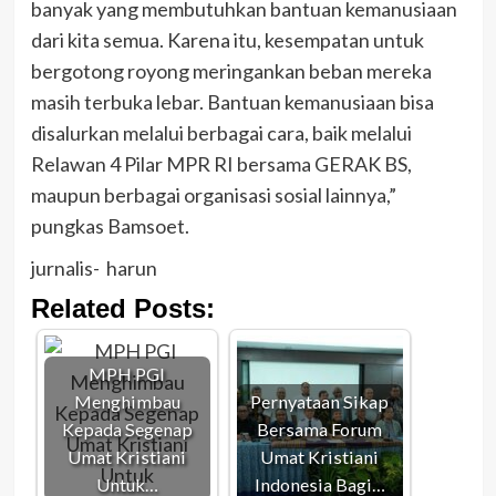
banyak yang membutuhkan bantuan kemanusiaan
dari kita semua. Karena itu, kesempatan untuk
bergotong royong meringankan beban mereka
masih terbuka lebar. Bantuan kemanusiaan bisa
disalurkan melalui berbagai cara, baik melalui
Relawan 4 Pilar MPR RI bersama GERAK BS,
maupun berbagai organisasi sosial lainnya,”
pungkas Bamsoet.
jurnalis- harun
Related Posts:
MPH PGI
Menghimbau
Pernyataan Sikap
Kepada Segenap
Bersama Forum
Umat Kristiani
Umat Kristiani
Untuk…
Indonesia Bagi…