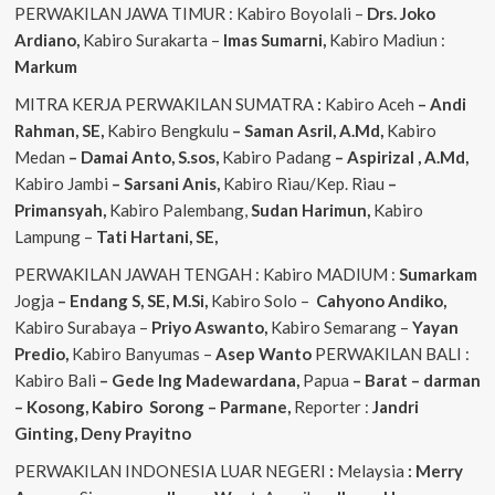
PERWAKILAN JAWA TIMUR : Kabiro Boyolali –
Drs. Joko
Ardiano,
Kabiro Surakarta –
Imas
Sumarni,
Kabiro Madiun :
Markum
MITRA KERJA PERWAKILAN SUMATRA
:
Kabiro Aceh
– Andi
Rahman, SE,
Kabiro Bengkulu
– Saman Asril, A.Md,
Kabiro
Medan
– Damai Anto, S.sos,
Kabiro Padang
– Aspirizal , A.Md,
Kabiro Jambi
– Sarsani Anis,
Kabiro Riau/Kep. Riau
–
Primansyah,
Kabiro Palembang,
Sudan
Harimun,
Kabiro
Lampung –
Tati Hartani, SE,
PERWAKILAN JAWAH TENGAH : Kabiro MADIUM :
Sumarkam
Jogja
– Endang S, SE, M.Si,
Kabiro Solo –
Cahyono
Andiko,
Kabiro Surabaya –
Priyo
Aswanto,
Kabiro Semarang –
Yayan
Predio,
Kabiro Banyumas –
Asep
Wanto
PERWAKILAN BALI :
Kabiro Bali
– Gede
Ing
Madewardana,
Papua
– Barat – darman
– Kosong, Kabiro Sorong – Parmane,
Reporter :
Jandri
Ginting, Deny Prayitno
PERWAKILAN INDONESIA LUAR NEGERI
:
Melaysia
: Merry