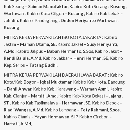
Kab Seang
–
Saiman Manufaktur,
Kabiro Kota Serang
: Kosong,
Wartawan : Kabiro Kota Cilgon
–
Kosong
,
Kabiro Kab Lebak
–
Jahidin.
Kabiro Pandeglang
: Deden Heriyanto
Wartawan :
Kosong
MITRA KERJA PERWAKILAN IBU KOTA JAKARTA : Kabiro
Jaktim –
Maman Utama, SE,
Kabiro Jaksel –
Susy Heniyanti,
A.Md,
Kabiro Jakpus –
Baban Hermanto, S.Sos,
Kabiro Jakut –
Rendi
Balula, A.Md,
Kabiro Jakbar –
Henri Herman, SE,
Kabiro
Kep. Seribu –
Tatang Budhi,
MITRA KERJA PERWAKILAN DAERAH JAWA BARAT : Kabiro
Kota/Kab Bogor –
Iqbal
Muktamar,
Kabiro Kab/Kota. Bandung
– Danil Anwar,
Kabiro Kab. Karawang
– Warman Asmi,
Kabiro
Kab. Cianjur
– Marsiti, Amd,
Kabiro Kab/Kota Bekasi
– Jajang,
ST
,
Kabiro Kab Tasikmalaya –
Hermawan, SE,
Kabiro Depok
–
Riadi Wangsa, A.Md,
Kabiro Lembang
– Tety Rahmani, S.sos,
Kabiro Ciamis
– Yayan Hermawan, S.IP,
Kabiro Cirebon
–
Hartati, A.Md,