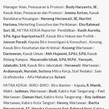
Manager Iklan, Pemasaran & Promosi :
Budy Haryanto, SE
,
Kasub Iklan, Pemasaran dan Promosi :
Jemmy Anton,
Kasub
Bandahara/Keuangan :
Neneng
Heriawati, SE, Nurtini
Harisma,
Merketing Executive dan Periklanan :
Eko
Rahmad
Suri, SE,
MITRA KERJA Reporter Pendidikan :
Kasih Aurelia,
S.Pd, Agus
Supriyatna.ST,
Kasub Biro Hukum dan Politik :
Jonson Paradi.
Kepala Biro Investigasi & Konsultasi , Kosong,
Kasub Biro Kesehatan dan Kriminal
: Kosong
Wartawan
:
Darmawan,
Kasub Umum
: Akh Hujaemi, S.Pd.I, S.Pd,
Kasub
Bidang Kampus :
Nazarudin
Ishak, S.Pd, M.Pd , Yansyah,
Jalaludin, S.Hi,
Kasub Biro Jabotabek :
Herawati
Wartawan :
Ardiansyah, Nursiah, Sutisna
Mitra Kerja, Staf Redaksi : Sain
Grafindosika – Alfa Mahakarya-
Sutani
MITRA KERJA : BIRO-BIRO : Biro Banten – Kapala
, R. Manik
,
Wakil :
Jadiman,
Wartawan
: Budi,
Kabiro Kab Tangerang
–
Feri
Wartawan
: Daman Huri,
Kabiro Kota Tangerang
– Roy Jadiman
Wartawan
,
Kabiro Kota Tangsel :
Henny,
Wartawan :
Barita
Simanjuntak, ST
,
Hendra
Gunawan Sari, Rahmad Hani.
Kabiro