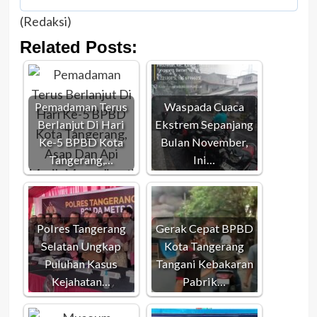
(Redaksi)
Related Posts:
Pemadaman Terus
Waspada Cuaca
Berlanjut Di Hari
Ekstrem Sepanjang
Ke-5 BPBD Kota
Bulan November,
Tangerang,…
Ini…
Polres Tangerang
Gerak Cepat BPBD
Selatan Ungkap
Kota Tangerang
Puluhan Kasus
Tangani Kebakaran
Kejahatan…
Pabrik…