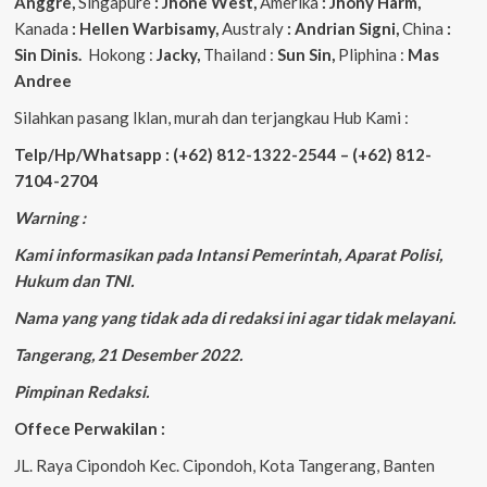
Anggre,
Singapure
: Jhone West,
Amerika
: Jhony Harm,
Kanada
: Hellen Warbisamy,
Australy
: Andrian
Signi,
China
:
Sin Dinis.
Hokong :
Jacky,
Thailand :
Sun Sin,
Pliphina :
Mas
Andree
Silahkan pasang Iklan, murah dan terjangkau Hub Kami :
Telp/Hp/Whatsapp : (+62) 812-1322-2544 – (+62) 812-
7104-2704
Warning :
Kami informasikan pada Intansi Pemerintah, Aparat Polisi,
Hukum dan TNI.
Nama yang yang tidak ada di redaksi ini agar tidak melayani.
Tangerang, 21 Desember 2022.
Pimpinan Redaksi.
Offece Perwakilan :
JL. Raya Cipondoh Kec. Cipondoh, Kota Tangerang, Banten