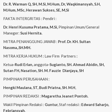
Dr. R. Warman Q, SH, M.Si, M.Hum, Dr, Waqkimansyah, S.H,
M.Hum, MSc, Herawan Sukses, SE, M,Si
FAKTA INTERGRITAS : Pendiri :
Dr. Henri Kusuma
Pratama, M.Si,
Pimpinan Umum/General
Maneger:
Susi Hernita.
MITRA PENANGGUNG JAWAB :
Prof. Dr. KH. Sultan
Nasoma,.SH.MH.
MITRA KERJA HUKUM
:
Law Firm Partners
:
Ketua
-Rudi Erlan,
anggota
-Sugianto, SH. Ahmad Abidin, SH,
Sutan FH, Nasation, SH. M. Fauzie Dianjaya, SH
PIMPINAN PERUSAHAAN :
Hengki Maulana, ST, Budi Priatna, SH. M.H
,
PIMPINAN REDAKSI :
Magaretha Jeanet Pontoh.
Wakil Pimpinan Redaksi :
Guntur,
Staf redaksi
: Edward Saharjo,
Febriansyah
.