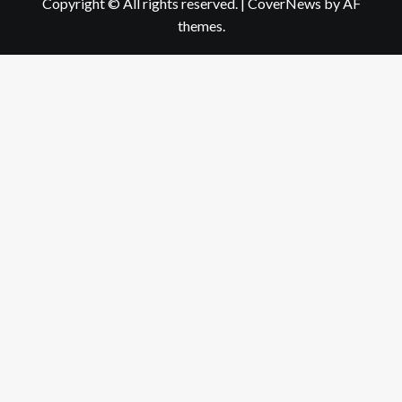
Copyright © All rights reserved.
|
CoverNews
by AF
themes.