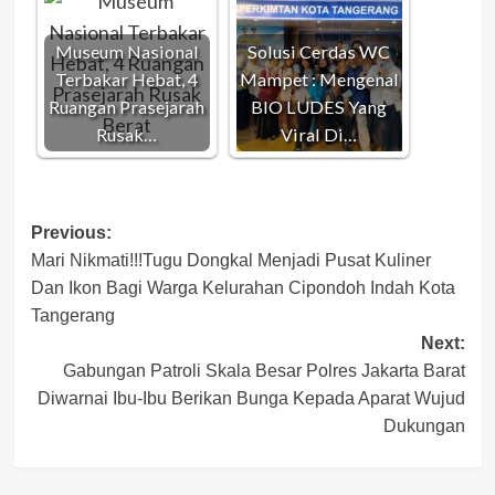
Museum Nasional
Solusi Cerdas WC
Terbakar Hebat, 4
Mampet : Mengenal
Ruangan Prasejarah
BIO LUDES Yang
Rusak…
Viral Di…
Post
Previous:
Mari Nikmati!!!Tugu Dongkal Menjadi Pusat Kuliner
navigation
Dan Ikon Bagi Warga Kelurahan Cipondoh Indah Kota
Tangerang
Next:
Gabungan Patroli Skala Besar Polres Jakarta Barat
Diwarnai Ibu-Ibu Berikan Bunga Kepada Aparat Wujud
Dukungan