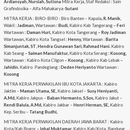
Ardiansyah, Nursiah, Sutisna
Mitra Kerja, Staf Redaksi : Sain
Grafindosika – Alfa Mahakarya-
Sutani
MITRA KERJA : BIRO-BIRO : Biro Banten – Kapala
, R. Manik
,
Wakil :
Jadiman,
Wartawan
: Budi,
Kabiro Kab Tangerang
–
Feri
Wartawan
: Daman Huri,
Kabiro Kota Tangerang
– Roy Jadiman
Wartawan
,
Kabiro Kota Tangsel :
Henny,
Wartawan :
Barita
Simanjuntak, ST
,
Hendra
Gunawan Sari, Rahmad Hani.
Kabiro
Kab Seang
–
Saiman Manufaktur,
Kabiro Kota Serang
: Kosong,
Wartawan : Kabiro Kota Cilgon
–
Kosong
,
Kabiro Kab Lebak
–
Jahidin.
Kabiro Pandeglang
: Deden Heriyanto
Wartawan :
Kosong
MITRA KERJA PERWAKILAN IBU KOTA JAKARTA : Kabiro
Jaktim –
Maman Utama, SE,
Kabiro Jaksel –
Susy Heniyanti,
A.Md,
Kabiro Jakpus –
Baban Hermanto, S.Sos,
Kabiro Jakut –
Rendi
Balula, A.Md,
Kabiro Jakbar –
Henri Herman, SE,
Kabiro
Kep. Seribu –
Tatang Budhi,
MITRA KERJA PERWAKILAN DAERAH JAWA BARAT : Kabiro
Kota/Kab Bogor –
Iqbal
Muktamar,
Kabiro Kab/Kota. Bandung