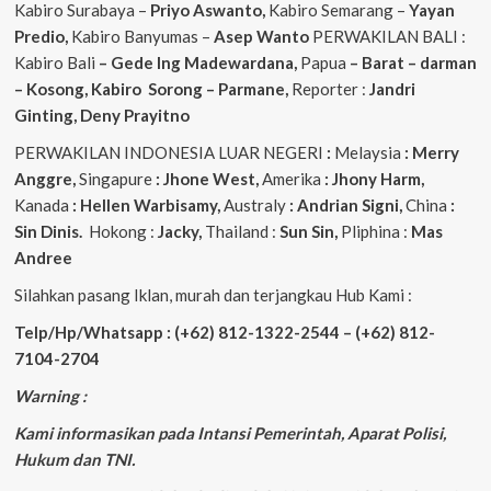
Kabiro Surabaya –
Priyo
Aswanto,
Kabiro Semarang –
Yayan
Predio,
Kabiro Banyumas –
Asep
Wanto
PERWAKILAN BALI :
Kabiro Bali
– Gede
Ing
Madewardana,
Papua
– Barat – darman
– Kosong, Kabiro Sorong – Parmane,
Reporter :
Jandri
Ginting, Deny Prayitno
PERWAKILAN INDONESIA LUAR NEGERI
:
Melaysia
: Merry
Anggre,
Singapure
: Jhone West,
Amerika
: Jhony Harm,
Kanada
: Hellen Warbisamy,
Australy
: Andrian
Signi,
China
:
Sin Dinis.
Hokong :
Jacky,
Thailand :
Sun Sin,
Pliphina :
Mas
Andree
Silahkan pasang Iklan, murah dan terjangkau Hub Kami :
Telp/Hp/Whatsapp : (+62) 812-1322-2544 – (+62) 812-
7104-2704
Warning :
Kami informasikan pada Intansi Pemerintah, Aparat Polisi,
Hukum dan TNI.