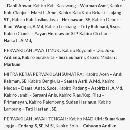
– Danil Anwar,
Kabiro Kab. Karawang
– Warman Asmi,
Kabiro
Kab. Cianjur
– Marsiti, Amd,
Kabiro Kab/Kota Bekasi
– Jajang,
ST
,
Kabiro Kab Tasikmalaya –
Hermawan, SE,
Kabiro Depok
–
Riadi Wangsa, A.Md,
Kabiro Lembang
– Tety Rahmani, S.sos,
Kabiro Ciamis
– Yayan Hermawan, S.IP,
Kabiro Cirebon
–
Hartati, A.Md,
PERWAKILAN JAWA TIMUR : Kabiro Boyolali –
Drs. Joko
Ardiano,
Kabiro Surakarta –
Imas
Sumarni,
Kabiro Madiun :
Markum
MITRA KERJA PERWAKILAN SUMATRA
:
Kabiro Aceh
– Andi
Rahman, SE,
Kabiro Bengkulu
– Saman Asril, A.Md,
Kabiro
Medan
– Damai Anto, S.sos,
Kabiro Padang
– Aspirizal , A.Md,
Kabiro Jambi
– Sarsani Anis,
Kabiro Riau/Kep. Riau
–
Primansyah,
Kabiro Palembang,
Sudan
Harimun,
Kabiro
Lampung –
Tati Hartani, SE,
PERWAKILAN JAWAH TENGAH : Kabiro MADIUM :
Sumarkam
Jogja
– Endang S, SE, M.Si,
Kabiro Solo –
Cahyono
Andiko,