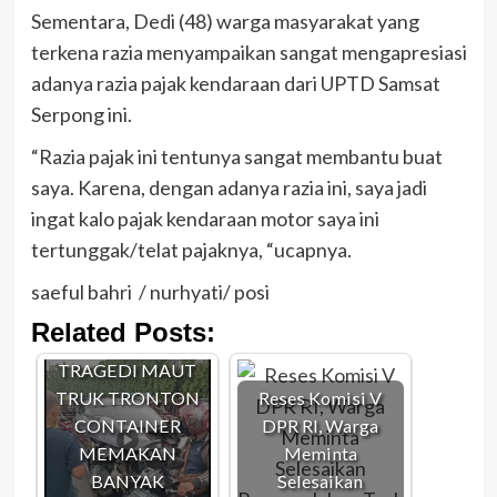
Sementara, Dedi (48) warga masyarakat yang
terkena razia menyampaikan sangat mengapresiasi
adanya razia pajak kendaraan dari UPTD Samsat
Serpong ini.
“Razia pajak ini tentunya sangat membantu buat
saya. Karena, dengan adanya razia ini, saya jadi
ingat kalo pajak kendaraan motor saya ini
tertunggak/telat pajaknya, “ucapnya.
saeful bahri / nurhyati/ posi
Related Posts:
TRAGEDI MAUT
TRUK TRONTON
Reses Komisi V
CONTAINER
DPR RI, Warga
MEMAKAN
Meminta
BANYAK
Selesaikan