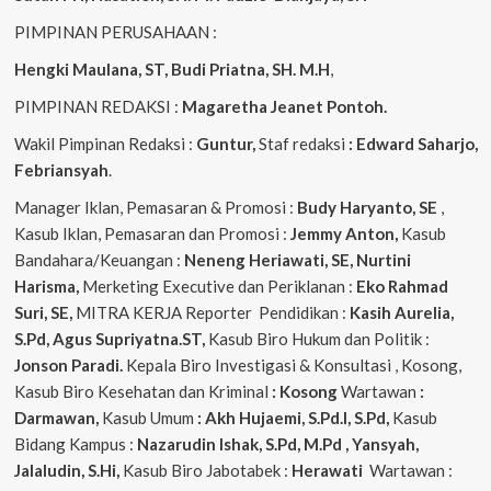
PIMPINAN PERUSAHAAN :
Hengki Maulana, ST, Budi Priatna, SH. M.H
,
PIMPINAN REDAKSI :
Magaretha Jeanet Pontoh.
Wakil Pimpinan Redaksi :
Guntur,
Staf redaksi
: Edward Saharjo,
Febriansyah
.
Manager Iklan, Pemasaran & Promosi :
Budy Haryanto, SE
,
Kasub Iklan, Pemasaran dan Promosi :
Jemmy Anton,
Kasub
Bandahara/Keuangan :
Neneng
Heriawati, SE, Nurtini
Harisma,
Merketing Executive dan Periklanan :
Eko
Rahmad
Suri, SE,
MITRA KERJA Reporter Pendidikan :
Kasih Aurelia,
S.Pd, Agus
Supriyatna.ST,
Kasub Biro Hukum dan Politik :
Jonson Paradi.
Kepala Biro Investigasi & Konsultasi , Kosong,
Kasub Biro Kesehatan dan Kriminal
: Kosong
Wartawan
:
Darmawan,
Kasub Umum
: Akh Hujaemi, S.Pd.I, S.Pd,
Kasub
Bidang Kampus :
Nazarudin
Ishak, S.Pd, M.Pd , Yansyah,
Jalaludin, S.Hi,
Kasub Biro Jabotabek :
Herawati
Wartawan :