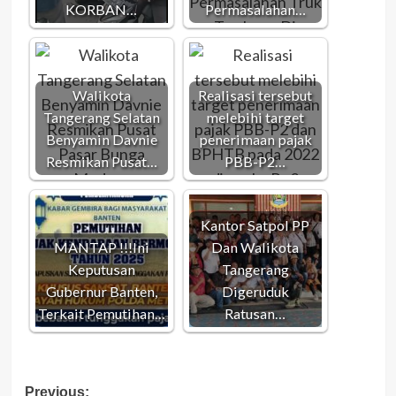
KORBAN…
Permasalahan…
Walikota
Realisasi tersebut
Tangerang Selatan
melebihi target
Benyamin Davnie
penerimaan pajak
Resmikan Pusat…
PBB-P2…
Kantor Satpol PP
MANTAP !!!Ini
Dan Walikota
Keputusan
Tangerang
Gubernur Banten,
Digeruduk
Terkait Pemutihan…
Ratusan…
Post
Previous: