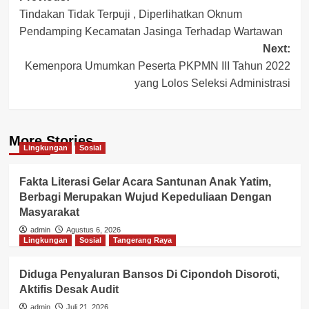
Tindakan Tidak Terpuji , Diperlihatkan Oknum
navigation
Pendamping Kecamatan Jasinga Terhadap Wartawan
Next:
Kemenpora Umumkan Peserta PKPMN III Tahun 2022
yang Lolos Seleksi Administrasi
More Stories
Lingkungan
Sosial
Fakta Literasi Gelar Acara Santunan Anak Yatim,
Berbagi Merupakan Wujud Kepeduliaan Dengan
Masyarakat
admin
Agustus 6, 2026
Lingkungan
Sosial
Tangerang Raya
Diduga Penyaluran Bansos Di Cipondoh Disoroti,
Aktifis Desak Audit
admin
Juli 21, 2026