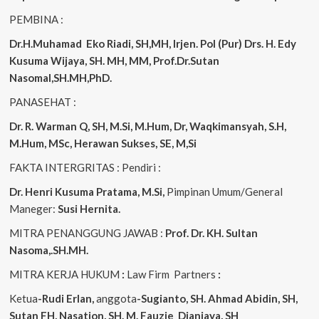
PEMBINA :
Dr.H.Muhamad
Eko
Riadi, SH,MH, Irjen. Pol (Pur) Drs. H. Edy
Kusuma Wijaya, SH. MH, MM, Prof.Dr.Sutan
Nasomal,SH.MH,PhD.
PANASEHAT :
Dr. R. Warman Q, SH, M.Si, M.Hum, Dr, Waqkimansyah, S.H,
M.Hum, MSc, Herawan Sukses, SE, M,Si
FAKTA INTERGRITAS : Pendiri :
Dr. Henri Kusuma
Pratama, M.Si,
Pimpinan Umum/General
Maneger:
Susi Hernita.
MITRA PENANGGUNG JAWAB :
Prof. Dr. KH. Sultan
Nasoma,.SH.MH.
MITRA KERJA HUKUM
:
Law Firm Partners
:
Ketua
-Rudi Erlan,
anggota
-Sugianto, SH. Ahmad Abidin, SH,
Sutan FH, Nasation, SH. M. Fauzie Dianjaya, SH