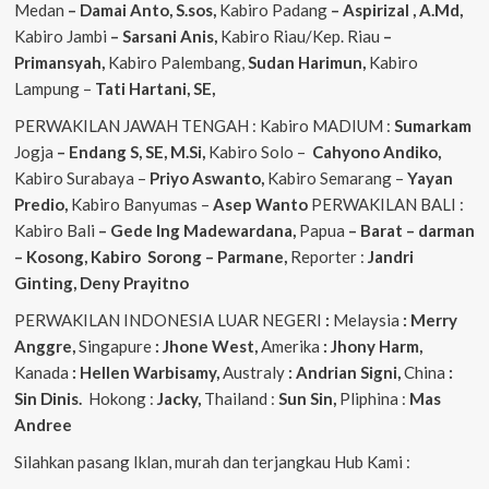
Medan
– Damai Anto, S.sos,
Kabiro Padang
– Aspirizal , A.Md,
Kabiro Jambi
– Sarsani Anis,
Kabiro Riau/Kep. Riau
–
Primansyah,
Kabiro Palembang,
Sudan
Harimun,
Kabiro
Lampung –
Tati Hartani, SE,
PERWAKILAN JAWAH TENGAH : Kabiro MADIUM :
Sumarkam
Jogja
– Endang S, SE, M.Si,
Kabiro Solo –
Cahyono
Andiko,
Kabiro Surabaya –
Priyo
Aswanto,
Kabiro Semarang –
Yayan
Predio,
Kabiro Banyumas –
Asep
Wanto
PERWAKILAN BALI :
Kabiro Bali
– Gede
Ing
Madewardana,
Papua
– Barat – darman
– Kosong, Kabiro Sorong – Parmane,
Reporter :
Jandri
Ginting, Deny Prayitno
PERWAKILAN INDONESIA LUAR NEGERI
:
Melaysia
: Merry
Anggre,
Singapure
: Jhone West,
Amerika
: Jhony Harm,
Kanada
: Hellen Warbisamy,
Australy
: Andrian
Signi,
China
:
Sin Dinis.
Hokong :
Jacky,
Thailand :
Sun Sin,
Pliphina :
Mas
Andree
Silahkan pasang Iklan, murah dan terjangkau Hub Kami :