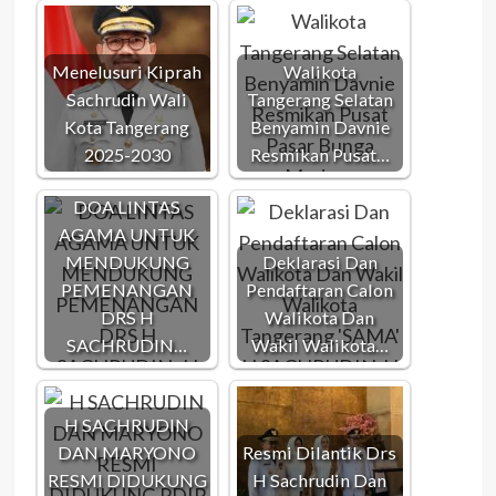
Menelusuri Kiprah
Walikota
Sachrudin Wali
Tangerang Selatan
Kota Tangerang
Benyamin Davnie
2025-2030
Resmikan Pusat…
DOA LINTAS
AGAMA UNTUK
MENDUKUNG
Deklarasi Dan
PEMENANGAN
Pendaftaran Calon
DRS H
Walikota Dan
SACHRUDIN…
Wakil Walikota…
H SACHRUDIN
DAN MARYONO
Resmi Dilantik Drs
RESMI DIDUKUNG
H Sachrudin Dan