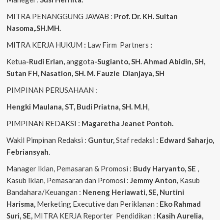
MITRA PENANGGUNG JAWAB :
Prof. Dr. KH. Sultan
Nasoma,.SH.MH.
MITRA KERJA HUKUM
:
Law Firm Partners
:
Ketua
-Rudi Erlan,
anggota
-Sugianto, SH. Ahmad Abidin, SH,
Sutan FH, Nasation, SH. M. Fauzie Dianjaya, SH
PIMPINAN PERUSAHAAN :
Hengki Maulana, ST, Budi Priatna, SH. M.H
,
PIMPINAN REDAKSI :
Magaretha Jeanet Pontoh.
Wakil Pimpinan Redaksi :
Guntur,
Staf redaksi
: Edward Saharjo,
Febriansyah
.
Manager Iklan, Pemasaran & Promosi :
Budy Haryanto, SE
,
Kasub Iklan, Pemasaran dan Promosi :
Jemmy Anton,
Kasub
Bandahara/Keuangan :
Neneng
Heriawati, SE, Nurtini
Harisma,
Merketing Executive dan Periklanan :
Eko
Rahmad
Suri, SE,
MITRA KERJA Reporter Pendidikan :
Kasih Aurelia,