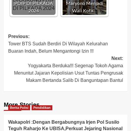
PDIP DI PILKADA
Maryono Menjadi
2024
Wali Kota…
Post
Previous:
Tower BTS Sudah Berdiri Di Wilayah Kelurahan
navigation
Buaran Indah, Belum Mengantongi Izin !!!
Next:
Yogyakarta Berduka!!! Segenap Tokoh Agama
Menuntut Jajaran Kepolisian Usut Tuntas Pengrusak
Makam Bertanda Salib Di Banguntapan Bantul
More Stories
Berita Polisi
Pendidikan
Wakapolri :Dengan Bergabungnya Irjen Pol Susilo
Teguh Raharjo Ke UBISA,Perkuat Jejaring Nasional