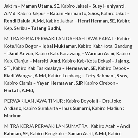
Jaktim –
Maman Utama, SE,
Kabiro Jaksel –
Susy Heniyanti,
A.Md,
Kabiro Jakpus –
Baban Hermanto, S.Sos,
Kabiro Jakut –
Rendi
Balula, A.Md,
Kabiro Jakbar –
Henri Herman, SE,
Kabiro
Kep. Seribu –
Tatang Budhi,
MITRA KERJA PERWAKILAN DAERAH JAWA BARAT : Kabiro
Kota/Kab Bogor –
Iqbal
Muktamar,
Kabiro Kab/Kota. Bandung
– Danil Anwar,
Kabiro Kab. Karawang
– Warman Asmi,
Kabiro
Kab. Cianjur
– Marsiti, Amd,
Kabiro Kab/Kota Bekasi
– Jajang,
ST
,
Kabiro Kab Tasikmalaya –
Hermawan, SE,
Kabiro Depok
–
Riadi Wangsa, A.Md,
Kabiro Lembang
– Tety Rahmani, S.sos,
Kabiro Ciamis
– Yayan Hermawan, S.IP,
Kabiro Cirebon
–
Hartati, A.Md,
PERWAKILAN JAWA TIMUR : Kabiro Boyolali –
Drs. Joko
Ardiano,
Kabiro Surakarta –
Imas
Sumarni,
Kabiro Madiun :
Markum
MITRA KERJA PERWAKILAN SUMATRA
:
Kabiro Aceh
– Andi
Rahman, SE,
Kabiro Bengkulu
– Saman Asril, A.Md,
Kabiro