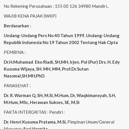
No Rekening Perusahaan : 155 00 126 34980 Mandiri.,
WAJIB KENA PAJAK (WKP)
Berdasarkan :
Undang-Undang Pers No 40 Tahun 1999
,
Undang-Undang
Republik Indonesia No 19 Tahun 2002 Tentang Hak Cipta
PEMBINA :
Dr.H.Muhamad
Eko
Riadi, SH,MH, Irjen. Pol (Pur) Drs. H. Edy
Kusuma Wijaya, SH. MH, MM, Prof.Dr.Sutan
Nasomal,SH.MH,PhD.
PANASEHAT :
Dr. R. Warman Q, SH, M.Si, M.Hum, Dr, Waqkimansyah, S.H,
M.Hum, MSc, Herawan Sukses, SE, M,Si
FAKTA INTERGRITAS : Pendiri :
Dr. Henri Kusuma
Pratama, M.Si,
Pimpinan Umum/General
Maneger:
Susi Hernita.