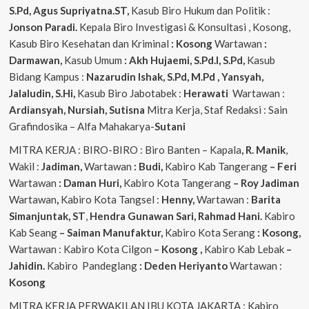
S.Pd, Agus
Supriyatna.ST,
Kasub Biro Hukum dan Politik :
Jonson Paradi.
Kepala Biro Investigasi & Konsultasi , Kosong,
Kasub Biro Kesehatan dan Kriminal
: Kosong
Wartawan
:
Darmawan,
Kasub Umum
: Akh Hujaemi, S.Pd.I, S.Pd,
Kasub
Bidang Kampus :
Nazarudin
Ishak, S.Pd, M.Pd , Yansyah,
Jalaludin, S.Hi,
Kasub Biro Jabotabek :
Herawati
Wartawan :
Ardiansyah, Nursiah, Sutisna
Mitra Kerja, Staf Redaksi : Sain
Grafindosika – Alfa Mahakarya-
Sutani
MITRA KERJA : BIRO-BIRO : Biro Banten – Kapala
, R. Manik
,
Wakil :
Jadiman,
Wartawan
: Budi,
Kabiro Kab Tangerang
–
Feri
Wartawan
: Daman Huri,
Kabiro Kota Tangerang
– Roy Jadiman
Wartawan
,
Kabiro Kota Tangsel :
Henny,
Wartawan :
Barita
Simanjuntak, ST
,
Hendra
Gunawan Sari, Rahmad Hani.
Kabiro
Kab Seang
–
Saiman Manufaktur,
Kabiro Kota Serang
: Kosong,
Wartawan : Kabiro Kota Cilgon
–
Kosong
,
Kabiro Kab Lebak
–
Jahidin.
Kabiro Pandeglang
: Deden Heriyanto
Wartawan :
Kosong
MITRA KERJA PERWAKILAN IBU KOTA JAKARTA : Kabiro