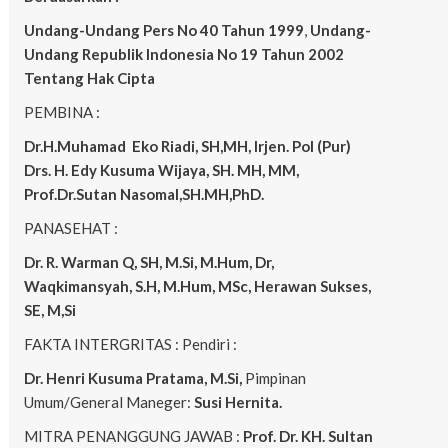
Undang-Undang Pers No 40 Tahun 1999
,
Undang-
Undang Republik Indonesia No 19 Tahun 2002
Tentang Hak Cipta
PEMBINA :
Dr.H.Muhamad
Eko
Riadi, SH,MH, Irjen. Pol (Pur)
Drs. H. Edy Kusuma Wijaya, SH. MH, MM,
Prof.Dr.Sutan Nasomal,SH.MH,PhD.
PANASEHAT :
Dr. R. Warman Q, SH, M.Si, M.Hum, Dr,
Waqkimansyah, S.H, M.Hum, MSc, Herawan Sukses,
SE, M,Si
FAKTA INTERGRITAS : Pendiri :
Dr. Henri Kusuma
Pratama, M.Si,
Pimpinan
Umum/General Maneger:
Susi Hernita.
MITRA PENANGGUNG JAWAB :
Prof. Dr. KH. Sultan