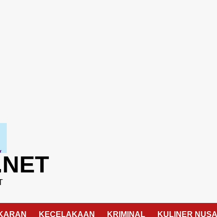
.NET
T
KARAN
KECELAKAAN
KRIMINAL
KULINER NUS