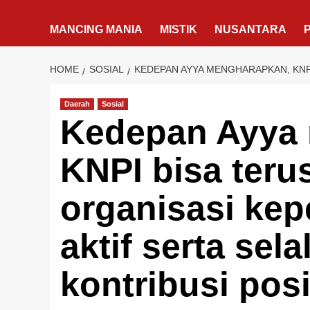
MANCING MANIA
MISTIK
NUSANTARA
HOME
SOSIAL
KEDEPAN AYYA MENGHARAPKAN, KNP
Daerah
Sosial
Kedepan Ayya
KNPI bisa teru
organisasi ke
aktif serta se
kontribusi posi