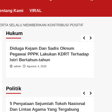
entang Kami
VIRAL
ERTA SELALU MEMBERIKAN KONTRIBUSI POSITIF
Hukum
Berita Polisi
Hukum
Kriminal
Tangerang Raya
Berita 
Diduga Kejam Dan Sadis Oknum
Didu
Pegawai PPPK Lakukan KDRT Terhadap
Duga
Istri Bertahun-tahun
Oleh
Hanya
admin
Agustus 4, 2026
admi
Politik
Politik
Pemer
5 Penyataan Sejumlah Tokoh Nasional
Pern
Dan Lintas Agama Yang Tergabung
Kead