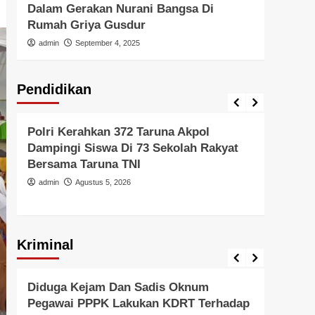
Dalam Gerakan Nurani Bangsa Di
Di In
Rumah Griya Gusdur
admi
admin
September 4, 2025
Pendidikan
Pendidikan
Pendid
Polri Kerahkan 372 Taruna Akpol
Polri
Dampingi Siswa Di 73 Sekolah Rakyat
Untu
Bersama Taruna TNI
Di Er
admin
Agustus 5, 2026
admi
Kriminal
Berita Polisi
Hukum
Kriminal
Tangerang Raya
Berita 
Diduga Kejam Dan Sadis Oknum
Gera
Pegawai PPPK Lakukan KDRT Terhadap
Resm