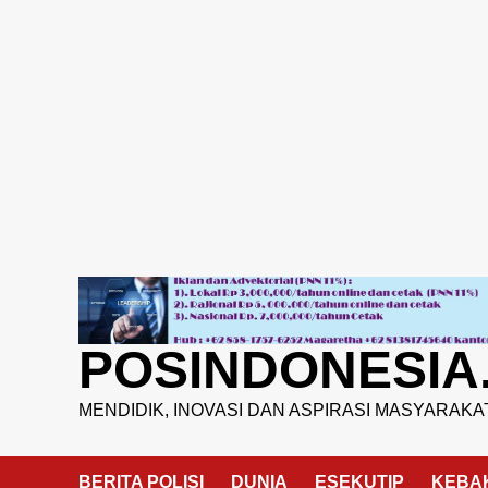
Skip
to
content
POSINDONESIA
MENDIDIK, INOVASI DAN ASPIRASI MASYARAKA
BERITA POLISI
DUNIA
ESEKUTIP
KEBA