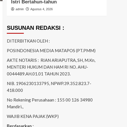
Istri Bertahun-tahun
Ring
admin
Agustus 4, 2026
admi
SUSUNAN REDAKSI :
DITERBITKAN OLEH :
POSINDONESIA MEDIA MATAPOS (PT.PMM)
AKTE NOTARIS : RIAN ARIAPUTRA, SH, M.Kn,
MENTERI HUKUM DAN HAM RI NO. AHU-
0044489.AH.01.01 TAHUN 2023.
NIB. 1906230133795, NPWP.39.352.823.7-
418.000
No Rekening Perusahaan : 155 00 126 34980
Mandiri.,
WAJIB KENA PAJAK (WKP)
Berdasarkan :