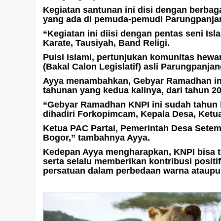
Kegiatan santunan ini disi dengan berba
yang ada di pemuda-pemudi Parungpanja
“Kegiatan ini diisi dengan pentas seni Is
Karate, Tausiyah, Band Religi.
Puisi islami, pertunjukan komunitas hewan
(Bakal Calon Legislatif) asli Parungpanja
Ayya menambahkan, Gebyar Ramadhan ini 
tahunan yang kedua kalinya, dari tahun 2
“Gebyar Ramadhan KNPI ini sudah tahun 
dihadiri Forkopimcam, Kepala Desa, Ket
Ketua PAC Partai, Pemerintah Desa Setem
Bogor,” tambahnya Ayya.
Kedepan Ayya mengharapkan, KNPI bisa t
serta selalu memberikan kontribusi posit
persatuan dalam perbedaan warna ataupu