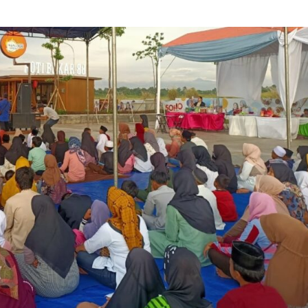
admin
Februari 20, 2025
Pendidikan
DP3AP2KB Kota Tangerang Kolaborasi
Lintas Komunitas Harmoni Gerakan
Bersama,80 Guru SD Mengikuti
admin
Juli 31, 2026
Kecelakaan
Kriminal
Warga diduga di tabrak mobil sampah,
terjatuh di truk lalu di sengat kabil optic