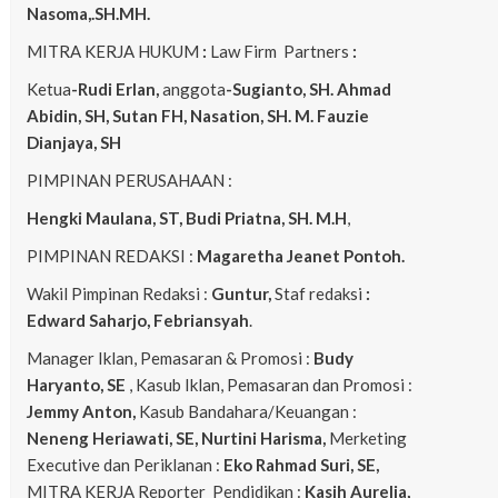
Nasoma,.SH.MH.
MITRA KERJA HUKUM
:
Law Firm Partners
:
Ketua
-Rudi Erlan,
anggota
-Sugianto, SH. Ahmad
Abidin, SH, Sutan FH, Nasation, SH. M. Fauzie
Dianjaya, SH
PIMPINAN PERUSAHAAN :
Hengki Maulana, ST, Budi Priatna, SH. M.H
,
PIMPINAN REDAKSI :
Magaretha Jeanet Pontoh.
Wakil Pimpinan Redaksi :
Guntur,
Staf redaksi
:
Edward Saharjo, Febriansyah
.
Manager Iklan, Pemasaran & Promosi :
Budy
Haryanto, SE
, Kasub Iklan, Pemasaran dan Promosi :
Jemmy Anton,
Kasub Bandahara/Keuangan :
Neneng
Heriawati, SE, Nurtini Harisma,
Merketing
Executive dan Periklanan :
Eko
Rahmad Suri, SE,
MITRA KERJA Reporter Pendidikan :
Kasih Aurelia,